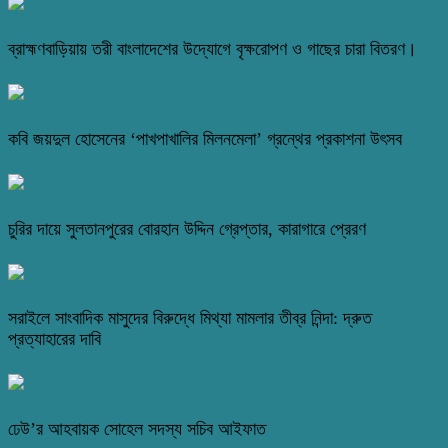
ব্রাহ্মণবাড়িয়ায় তরী বাংলাদেশের উদ্যোগে বৃক্ষরোপণ ও গাছের চারা বিতরণ।
কবি জয়দুল হোসেনের ‘পাখপাখালির মিলনমেলা’ গ্রন্থের প্রকাশনা উৎসব
চুরির দায়ে সুলতানপুরের বোরহান উদ্দিন গ্রেপ্তার, কারাগারে প্রেরণ
সরাইলে সাংবাদিক মাসুদের বিরুদ্ধে মিথ্যা মামলার তীব্র নিন্দা: দ্রুত
প্রত্যাহারের দাবি
ঢেউ’র আহবায়ক সোহেল সদস্য সচিব আইফাত