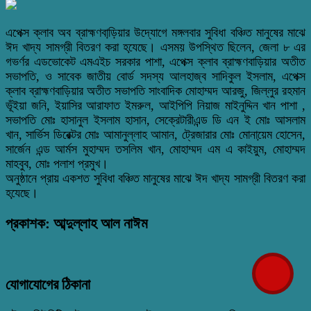
এপেক্স ক্লাব অব ব্রাহ্মণবাড়ি়য়ার উদ্যোগে মঙ্গলবার সুবিধা বঞ্চিত মানুষের মাঝে
ঈদ খাদ্য সামগ্রী বিতরণ করা হযে়ছে। এসময় উপস্থিত ছিলেন, জেলা ৮ এর
গভর্ণর এডভোকেট এমএইচ সরকার পাশা, এপেক্স ক্লাব ব্রাহ্মণবাড়িয়ার অতীত
সভাপতি, ও সাবেক জাতীয় বোর্ড সদস্য আলহাজ্ব সাদিকুল ইসলাম, এপেক্স
ক্লাব ব্রাহ্মণবাড়িয়ার অতীত সভাপতি সাংবাদিক মোহাম্মদ আরজু, জিল্লুর রহমান
ভূঁইয়া জনি, ইয়াসির আরাফাত ইমরুল, আইপিপি নিয়াজ মাইনুদ্দিন খান পাশা ,
সভাপতি মোঃ হাসানুল ইসলাম হাসান, সেক্রেটারীএন্ড ডি এন ই মোঃ আসলাম
খান, সার্ভিস ডিরেক্টর মোঃ আমানুল্লাহ আমান, ট্রেজারার মোঃ মোনায়ে়ম হোসেন,
সার্জেন এন্ড আর্মস মুহাম্মদ তসলিম খান, মোহাম্মদ এম এ কাইয়ুম, মোহাম্মদ
মাহবুব, মোঃ পলাশ প্রমুখ।
অনুষ্ঠানে প্রায় একশত সুবিধা বঞ্চিত মানুষের মাঝে ঈদ খাদ্য সামগ্রী বিতরণ করা
হযে়ছে।
প্রকাশক: আব্দুল্লাহ আল নাঈম
যোগাযোগের ঠিকানা