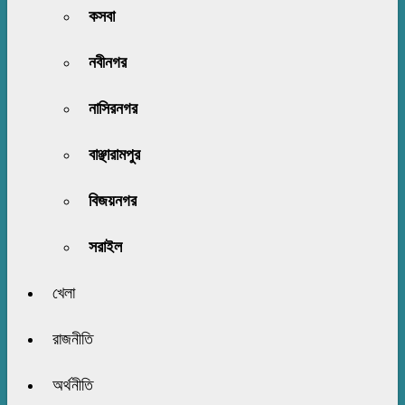
কসবা
নবীনগর
নাসিরনগর
বাঞ্ছারামপুর
বিজয়নগর
সরাইল
খেলা
রাজনীতি
অর্থনীতি