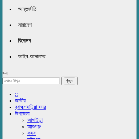
আন্তর্জাতি
সারাদেশ
বিনোদন
আইন-আদালতে
সব
::
জাতীয়
ব্রাহ্মণবাড়িয়া সদর
উপজেলা
আখাউড়া
আশুগঞ্জ
কসবা