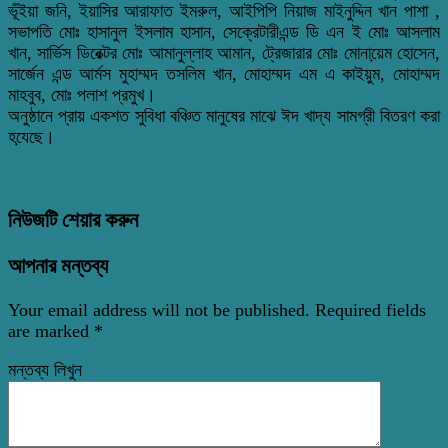
ভূঁইয়া জনি, ইয়াসির আরাফাত ইমরুল, আইপিপি নিয়াজ মাইনুদ্দিন খান পাশা ,
সভাপতি মোঃ হাসানুল ইসলাম হাসান, সেক্রেটারীএন্ড ডি এন ই মোঃ আসলাম
খান, সার্ভিস ডিরেক্টর মোঃ আমানুল্লাহ আমান, ট্রেজারার মোঃ মোনায়ে়ম হোসেন,
সার্জেন এন্ড আর্মস মুহাম্মদ তসলিম খান, মোহাম্মদ এম এ কাইয়ুম, মোহাম্মদ
মাহবুব, মোঃ পলাশ প্রমুখ।
অনুষ্ঠানে প্রায় একশত সুবিধা বঞ্চিত মানুষের মাঝে ঈদ খাদ্য সামগ্রী বিতরণ করা
হযে়ছে।
নিউজটি শেয়ার করুন
আপনার মন্তব্য
Your email address will not be published.
Required fields
are marked
*
মন্তব্য লিখুন