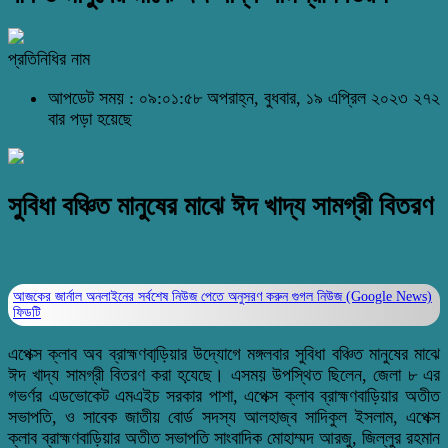
প্রতিনিধির নাম
আপডেট সময় : ০৯:০১:৫৮ অপরাহ্ন, বুধবার, ১৯ এপ্রিল ২০২৩
২৭২
বার পড়া হয়েছে
সুবিধা বঞ্চিত মানুষের মাঝে ঈদ খাদ্য সামগ্রী বিতরণ
আজকের জার্নাল অনলাইনের সর্বশেষ নিউজ পেতে অনুসরণ করুন
গুগল নিউজ (Google News)
ফিডটি
এপেক্স ক্লাব অব ব্রাহ্মণবাড়ি়য়ার উদ্যোগে মঙ্গলবার সুবিধা বঞ্চিত মানুষের মাঝে
ঈদ খাদ্য সামগ্রী বিতরণ করা হযে়ছে। এসময় উপস্থিত ছিলেন, জেলা ৮ এর
গভর্ণর এডভোকেট এমএইচ সরকার পাশা, এপেক্স ক্লাব ব্রাহ্মণবাড়িয়ার অতীত
সভাপতি, ও সাবেক জাতীয় বোর্ড সদস্য আলহাজ্ব সাদিকুল ইসলাম, এপেক্স
ক্লাব ব্রাহ্মণবাড়িয়ার অতীত সভাপতি সাংবাদিক মোহাম্মদ আরজু, জিল্লুর রহমান