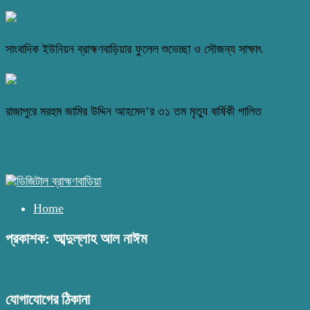
সাংবাদিক ইউনিয়ন ব্রাহ্মণবাড়িয়ার ফুলেল শুভেচ্ছা ও সৌজন্য সাক্ষাৎ
রাজাপুরে মরহুম জামির উদ্দিন আহমেদ’র ৩১ তম মৃত্যু বার্ষিকী পালিত
Home
প্রকাশক: আব্দুল্লাহ আল নাঈম
যোগাযোগের ঠিকানা