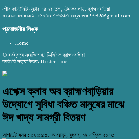
পৌর কমিউনিটি সেন্টার এর ২য় তলা, টেংকের পাড়, ব্রাহ্মণবাড়িয়া।
০১৯১০-০৩০১০১, ০১৯৭৬-৭৮৯৯৮২ nayeem.9982@gmail.com
প্রয়োজনীয় লিঙ্ক
Home
© সর্বস্বত্ব সংরক্ষিত © ডিজিটাল ব্রাহ্মণবাড়িয়া
কারিগরি সহযোগিতায়ঃ
Hoster Line
এপেক্স ক্লাব অব ব্রাহ্মণবাড়ি়য়ার
উদ্যোগে সুবিধা বঞ্চিত মানুষের মাঝে
ঈদ খাদ্য সামগ্রী বিতরণ
আপডেট সময় : ০৯:০১:৫৮ অপরাহ্ন, বুধবার, ১৯ এপ্রিল ২০২৩