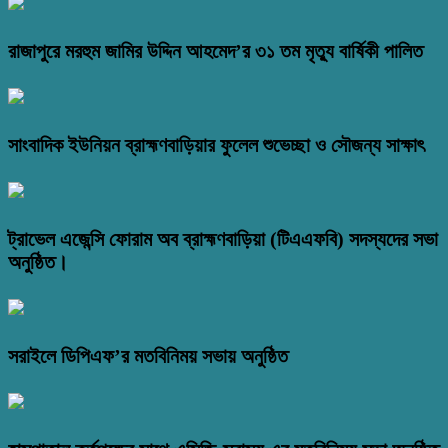
রাজাপুরে মরহুম জামির উদ্দিন আহমেদ’র ৩১ তম মৃত্যু বার্ষিকী পালিত
সাংবাদিক ইউনিয়ন ব্রাহ্মণবাড়িয়ার ফুলেল শুভেচ্ছা ও সৌজন্য সাক্ষাৎ
ট্রাভেল এজেন্সি ফোরাম অব ব্রাহ্মণবাড়িয়া (টিএএফবি) সদস্যদের সভা
অনুষ্ঠিত।
সরাইলে ডিপিএফ’র মতবিনিময় সভায় অনুষ্ঠিত