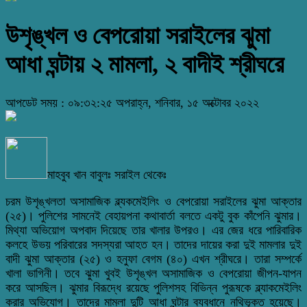
উশৃঙ্খল ও বেপরোয়া সরাইলের ঝুমা
আধা ঘন্টায় ২ মামলা, ২ বাদীই শ্রীঘরে
আপডেট সময় : ০৯:৩২:২৫ অপরাহ্ন, শনিবার, ১৫ অক্টোবর ২০২২
মাহবুব খান বাবুলঃ সরাইল থেকেঃ
চরম উশৃঙ্খলতা অসামাজিক ব্ল্যকমেইলিং ও বেপরোয়া সরাইলের ঝুমা আক্তার
(২৫)। পুলিশের সামনেই বেহায়পনা কথাবার্তা বলতে একটু বুক কাঁপেনি ঝুমার।
মিথ্যা অভিয়োগ অপবাদ দিয়েছে তার খালার উপরও। এর জের ধরে পারিবারিক
কলহে উভয় পরিবারের সদস্যরা আহত হন। তাদের দায়ের করা দুই মামলার দুই
বাদী ঝুমা আক্তার (২৫) ও হনুফা বেগম (৪০) এখন শ্রীঘরে। তারা সম্পর্কে
খালা ভাগিনী। তবে ঝুমা খুবই উশৃঙ্খল অসামাজিক ও বেপরোয়া জীপন-যাপন
করে আসছিল। ঝুমার বিরূদ্ধে রয়েছে পুলিশসহ বিভিন্ন পুরূষকে ব্ল্যাকমেইলিং
করার অভিযোগ। তাদের মামলা দুটি আধা ঘন্টার ব্যবধানে নথিভূক্ত হয়েছে।