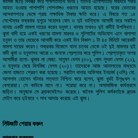
কামিজ ছিঁড়ে বিবস্ত্র করে শ্লীলতাহানী ঘটায়। তাদের এলোপাতাড়ি মারধরে শরীর
আহত হওয়ার পাশাপাশি গোপনাঙ্গও গুরূতর আহত হয়েছে। ঘরের ভেতরের
আসবাপপত্র ভেঙ্গে প্রায় লক্ষাধিক টাকার ক্ষতি করে। এ বিষয়ে গত ১৪
সেপ্টেম্বর শুক্রবার দুপুরে সহোদর বোন ও দুই ভাগ্নিকে আসামী করে সরাইল
থানায় একটি মামলা দায়ের করেন হনুফা। থানায় তখনও দুই বাদীই উপস্থিত।
ঝুমা বাদী হয়ে একই ধরণের হামলা মারধর ও লুটপাটের অভিযোগ এনে খালাম্মা
হনুফা ও তার মেয়েকে আসামী করে একই দিন বিকাল ১ টা ৪৫ মিনিটে আরেকটি
মামলা দায়ের করেন। শুক্রবার বিকেলে থানা চত্বর থেকে ওই দুই মামলার দুই
বাদী ঝুমা ও হনুফাসহ আরো ৩ জনকে গ্রেপ্তার করে পুলিশ। গ্রেপ্তাকৃত অপর
আসামীরা হলো- ঝুমার মা মোছা. সানুফা বেগম (৫০), বোন লুৎফা বেগম (২১),
ও হনুফার মেয়ে বিলকিছ বেগম (২০)। তাদেরকে আজ আদালতের মাধ্যমে
জেলা হাজতে প্রেরণ করা হয়েছে। সরাইল থানার অফিসার ইনচার্জ (ওসি) মো.
আসলাম হোসেন ঘটনার সত্যতা নিশ্চিত করে বলেন, ঝুমা খুবই উশৃঙ্খল ও
বেপরোয়া। সে কাউকে মানে না। পরোয়া করে না। অসামাজিক কার্যক্রমে
জড়িত। মানুষকে সে ব্ল্যাকমেইলও করেছে। জনৈক পুলিশ কর্মকর্তাকে ব্ল্যাক
মেইল করে দুইবারে ৭ লাখ আদায় করেছে এই ঝুমা।
নিউজটি শেয়ার করুন
আপনার মন্তব্য