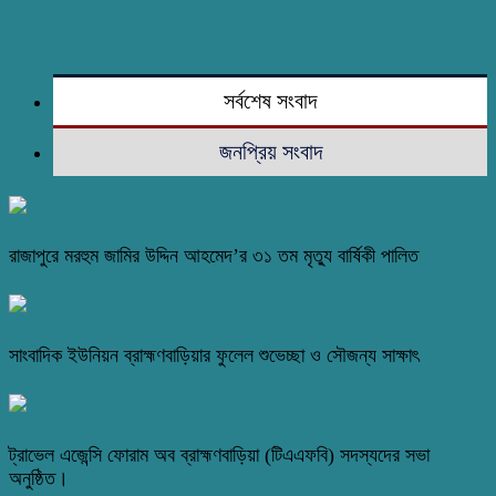
সর্বশেষ সংবাদ
জনপ্রিয় সংবাদ
রাজাপুরে মরহুম জামির উদ্দিন আহমেদ’র ৩১ তম মৃত্যু বার্ষিকী পালিত
সাংবাদিক ইউনিয়ন ব্রাহ্মণবাড়িয়ার ফুলেল শুভেচ্ছা ও সৌজন্য সাক্ষাৎ
ট্রাভেল এজেন্সি ফোরাম অব ব্রাহ্মণবাড়িয়া (টিএএফবি) সদস্যদের সভা
অনুষ্ঠিত।