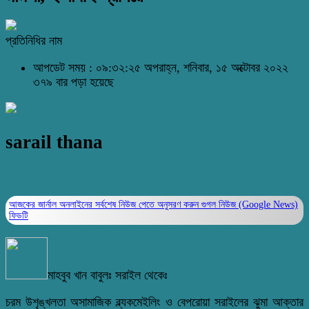
প্রতিনিধির নাম
আপডেট সময় : ০৯:৩২:২৫ অপরাহ্ন, শনিবার, ১৫ অক্টোবর ২০২২
৩৭৯ বার পড়া হয়েছে
sarail thana
আজকের জার্নাল অনলাইনের সর্বশেষ নিউজ পেতে অনুসরণ করুন
গুগল নিউজ (Google News)
ফিডটি
মাহবুব খান বাবুলঃ সরাইল থেকেঃ
চরম উশৃঙ্খলতা অসামাজিক ব্ল্যকমেইলিং ও বেপরোয়া সরাইলের ঝুমা আক্তার