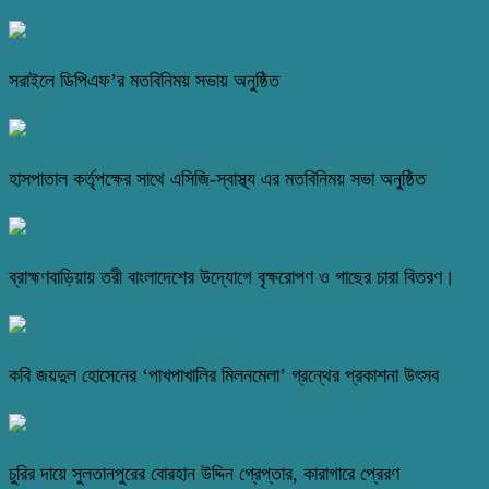
সরাইলে ডিপিএফ’র মতবিনিময় সভায় অনুষ্ঠিত
হাসপাতাল কর্তৃপক্ষের সাথে এসিজি-স্বাস্থ্য এর মতবিনিময় সভা অনুষ্ঠিত
ব্রাহ্মণবাড়িয়ায় তরী বাংলাদেশের উদ্যোগে বৃক্ষরোপণ ও গাছের চারা বিতরণ।
কবি জয়দুল হোসেনের ‘পাখপাখালির মিলনমেলা’ গ্রন্থের প্রকাশনা উৎসব
চুরির দায়ে সুলতানপুরের বোরহান উদ্দিন গ্রেপ্তার, কারাগারে প্রেরণ