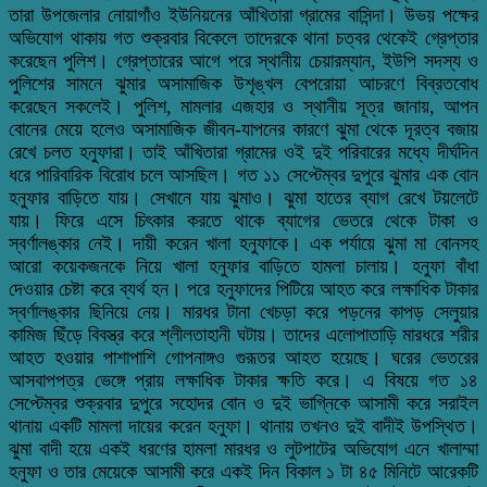
তারা উপজেলার নোয়াগাঁও ইউনিয়নের আঁখিতারা গ্রামের বাসিন্দা। উভয় পক্ষের
অভিযোগ থাকায় গত শুক্রবার বিকেলে তাদেরকে থানা চত্বর থেকেই গ্রেপ্তার
করেছেন পুলিশ। গ্রেপ্তারের আগে পরে স্থানীয় চেয়ারম্যান, ইউপি সদস্য ও
পুলিশের সামনে ঝুমার অসামাজিক উশৃঙ্খল বেপরোয়া আচরণে বিব্রতবোধ
করেছেন সকলেই। পুলিশ, মামলার এজহার ও স্থানীয় সূত্র জানায়, আপন
বোনের মেয়ে হলেও অসামাজিক জীবন-যাপনের কারণে ঝুমা থেকে দূরত্ব বজায়
রেখে চলত হনুফারা। তাই আঁখিতারা গ্রামের ওই দুই পরিবারের মধ্যে দীর্ঘদিন
ধরে পারিবারিক বিরোধ চলে আসছিল। গত ১১ সেপ্টেম্বর দুপুরে ঝুমার এক বোন
হনুফার বাড়িতে যায়। সেখানে যায় ঝুমাও। ঝুমা হাতের ব্যাগ রেখে টয়লেটে
যায়। ফিরে এসে চিৎকার করতে থাকে ব্যাগের ভেতরে থেকে টাকা ও
স্বর্ণালঙ্কার নেই। দায়ী করেন খালা হনুফাকে। এক পর্যায়ে ঝুমা মা বোনসহ
আরো কয়েকজনকে নিয়ে খালা হনুফার বাড়িতে হামলা চালায়। হনুফা বাঁধা
দেওয়ার চেষ্টা করে ব্যর্থ হন। পরে হনুফাদের পিটিয়ে আহত করে লক্ষাধিক টাকার
স্বর্ণালঙ্কার ছিনিয়ে নেয়। মারধর টানা খেচড়া করে পড়নের কাপড় সেলুয়ার
কামিজ ছিঁড়ে বিবস্ত্র করে শ্লীলতাহানী ঘটায়। তাদের এলোপাতাড়ি মারধরে শরীর
আহত হওয়ার পাশাপাশি গোপনাঙ্গও গুরূতর আহত হয়েছে। ঘরের ভেতরের
আসবাপপত্র ভেঙ্গে প্রায় লক্ষাধিক টাকার ক্ষতি করে। এ বিষয়ে গত ১৪
সেপ্টেম্বর শুক্রবার দুপুরে সহোদর বোন ও দুই ভাগ্নিকে আসামী করে সরাইল
থানায় একটি মামলা দায়ের করেন হনুফা। থানায় তখনও দুই বাদীই উপস্থিত।
ঝুমা বাদী হয়ে একই ধরণের হামলা মারধর ও লুটপাটের অভিযোগ এনে খালাম্মা
হনুফা ও তার মেয়েকে আসামী করে একই দিন বিকাল ১ টা ৪৫ মিনিটে আরেকটি