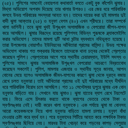
(২৫)। পুলিশের সামনেই বেহায়পনা কথাবার্তা বলতে একটু বুক কাঁপেনি ঝুমার।
মিথ্যা অভিয়োগ অপবাদ দিয়েছে তার খালার উপরও। এর জের ধরে পারিবারিক
কলহে উভয় পরিবারের সদস্যরা আহত হন। তাদের দায়ের করা দুই মামলার দুই
বাদী ঝুমা আক্তার (২৫) ও হনুফা বেগম (৪০) এখন শ্রীঘরে। তারা সম্পর্কে
খালা ভাগিনী। তবে ঝুমা খুবই উশৃঙ্খল অসামাজিক ও বেপরোয়া জীপন-যাপন
করে আসছিল। ঝুমার বিরূদ্ধে রয়েছে পুলিশসহ বিভিন্ন পুরূষকে ব্ল্যাকমেইলিং
করার অভিযোগ। তাদের মামলা দুটি আধা ঘন্টার ব্যবধানে নথিভূক্ত হয়েছে।
তারা উপজেলার নোয়াগাঁও ইউনিয়নের আঁখিতারা গ্রামের বাসিন্দা। উভয় পক্ষের
অভিযোগ থাকায় গত শুক্রবার বিকেলে তাদেরকে থানা চত্বর থেকেই গ্রেপ্তার
করেছেন পুলিশ। গ্রেপ্তারের আগে পরে স্থানীয় চেয়ারম্যান, ইউপি সদস্য ও
পুলিশের সামনে ঝুমার অসামাজিক উশৃঙ্খল বেপরোয়া আচরণে বিব্রতবোধ
করেছেন সকলেই। পুলিশ, মামলার এজহার ও স্থানীয় সূত্র জানায়, আপন
বোনের মেয়ে হলেও অসামাজিক জীবন-যাপনের কারণে ঝুমা থেকে দূরত্ব বজায়
রেখে চলত হনুফারা। তাই আঁখিতারা গ্রামের ওই দুই পরিবারের মধ্যে দীর্ঘদিন
ধরে পারিবারিক বিরোধ চলে আসছিল। গত ১১ সেপ্টেম্বর দুপুরে ঝুমার এক বোন
হনুফার বাড়িতে যায়। সেখানে যায় ঝুমাও। ঝুমা হাতের ব্যাগ রেখে টয়লেটে
যায়। ফিরে এসে চিৎকার করতে থাকে ব্যাগের ভেতরে থেকে টাকা ও
স্বর্ণালঙ্কার নেই। দায়ী করেন খালা হনুফাকে। এক পর্যায়ে ঝুমা মা বোনসহ
আরো কয়েকজনকে নিয়ে খালা হনুফার বাড়িতে হামলা চালায়। হনুফা বাঁধা
দেওয়ার চেষ্টা করে ব্যর্থ হন। পরে হনুফাদের পিটিয়ে আহত করে লক্ষাধিক টাকার
স্বর্ণালঙ্কার ছিনিয়ে নেয়। মারধর টানা খেচড়া করে পড়নের কাপড় সেলুয়ার