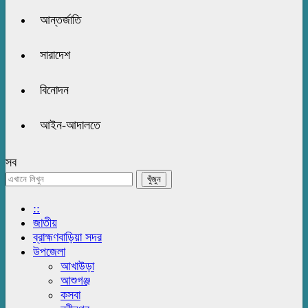
আন্তর্জাতি
সারাদেশ
বিনোদন
আইন-আদালতে
সব
::
জাতীয়
ব্রাহ্মণবাড়িয়া সদর
উপজেলা
আখাউড়া
আশুগঞ্জ
কসবা