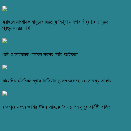
সরাইলে সাংবাদিক মাসুদের বিরুদ্ধে মিথ্যা মামলার তীব্র নিন্দা: দ্রুত
প্রত্যাহারের দাবি
ঢেউ’র আহবায়ক সোহেল সদস্য সচিব আইফাত
সাংবাদিক ইউনিয়ন ব্রাহ্মণবাড়িয়ার ফুলেল শুভেচ্ছা ও সৌজন্য সাক্ষাৎ
রাজাপুরে মরহুম জামির উদ্দিন আহমেদ’র ৩১ তম মৃত্যু বার্ষিকী পালিত