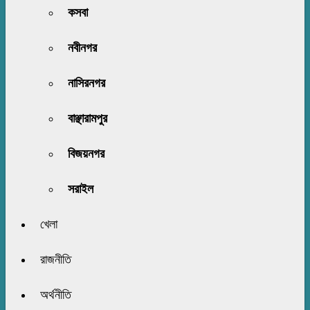
কসবা
নবীনগর
নাসিরনগর
বাঞ্ছারামপুর
বিজয়নগর
সরাইল
খেলা
রাজনীতি
অর্থনীতি