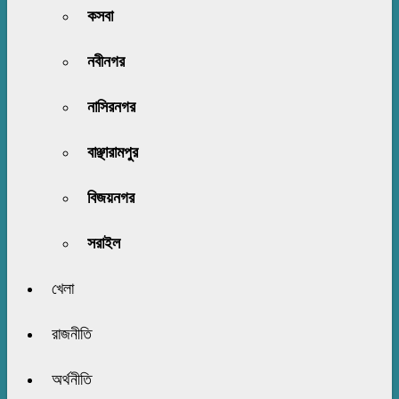
কসবা
নবীনগর
নাসিরনগর
বাঞ্ছারামপুর
বিজয়নগর
সরাইল
খেলা
রাজনীতি
অর্থনীতি