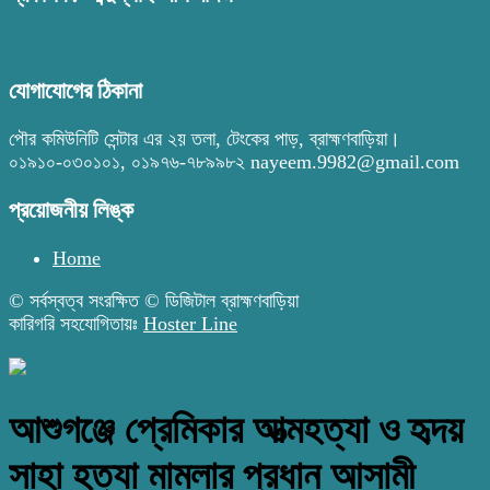
যোগাযোগের ঠিকানা
পৌর কমিউনিটি সেন্টার এর ২য় তলা, টেংকের পাড়, ব্রাহ্মণবাড়িয়া।
০১৯১০-০৩০১০১, ০১৯৭৬-৭৮৯৯৮২ nayeem.9982@gmail.com
প্রয়োজনীয় লিঙ্ক
Home
© সর্বস্বত্ব সংরক্ষিত © ডিজিটাল ব্রাহ্মণবাড়িয়া
কারিগরি সহযোগিতায়ঃ
Hoster Line
আশুগঞ্জে প্রেমিকার আত্মহত্যা ও হৃদয়
সাহা হত্যা মামলার প্রধান আসামী