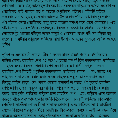
ব্রাহ্মণবাড়িয়ার আশুগঞ্জে প্রেমিকের সাথে বিয়ে না দেয়ায় আত্বহত্যা করেছে
প্রেমিকা। আর এই আত্বহত্যার ঘটনায় প্রেমিকের বাড়ি-ঘরে অগ্নি সংযোগ ও
প্রেমিকের ভাই-বাবাকে মারধর করেছে প্রেমিকার পরিবার। ঘটনাটি ঘটেছে
শুক্রবার ৩১ মে ২০২৪ জেলার আশুগঞ্জ উপজেলার পশ্চিম সোনারামপুর গ্রামে।
এই ঘটনার জেরে প্রেমিকের বন্ধু হৃদয় সাহাকে মারধর করে মেরে ফেলেছে। এই
ঘটনায় প্রাণ ভয়ে পালিয়ে বেড়াচ্ছেন প্রেমিক বদরুজ্জামান ফাহিম। সে পশ্চিম
সোনারামপুর গ্রামের রকিবুল হাসান মাসুম ও খোদেজা বেগম পপি দম্পত্বির বড়
ছেলে। এ ঘটনায় প্রেমিক ফাহিমের মামা ইমরান আহমেদ মুন্নাকে আটক করেছে
পুলিশ।
পুলিশ ও এলাকাবাসী জানান, দীর্ঘ ৪ বৎসর যাবত একই গ্রাম ও ইউনিয়নের
বাসিন্দা মোসাঃ তাহমিনা শেখ এর সাথে প্রেমের সম্পর্ক ছিল বদরুজ্জামান ফাহিমের
। হঠাৎ করে প্রেমিকা তাহমিনা শেখ এর বিয়ের কথাবার্তা চলছিল। তখন
তাহমিনা শেখ বিষয়টি প্রেমিক বদরুজ্জামান ফাহিমকে জানান। এবং জানার পর
তাহমিনা শেখ তাকে বিবাহ করার জন্য ফাহিমকে প্রচন্ড চাপ প্রয়োগ করে।
কিন্তু ফাহিম ছাত্র এবং বেকার কোনো কাজকর্ম না করায় এই মুহুর্তে তাহমিনা
শেখকে বিবাহ করা সম্ভব নয় জানান। পরে গত ৩১ মে সকালে বিয়ের করার
জন্য জোরপূর্বক ফাহিমের বাড়িতে চলে তাহমিনা শেখ। এবং বাড়িতে এসে অনশন
করিতে থাকে এবং আত্মহত্যার হুমকি দিতে থাকে। বিষয়টি ফাহিমের পিতা-মাতা
প্রেমিকা তাহমিনা শেখের পিতা-মাতাকে জানান। এবং ফাহিমের সাথে তাহমিনা
শেখের বিবাহের প্রস্তাব দিলে তাহমিনার পিতা-মাতা তাহাদের আত্মীয়-স্বজন নিয়ে
বাড়িতে এসে তাহমিনাকে জোড়পূর্বকভাবে তাদের বাড়িতে নিয়ে যায়। এ সময়