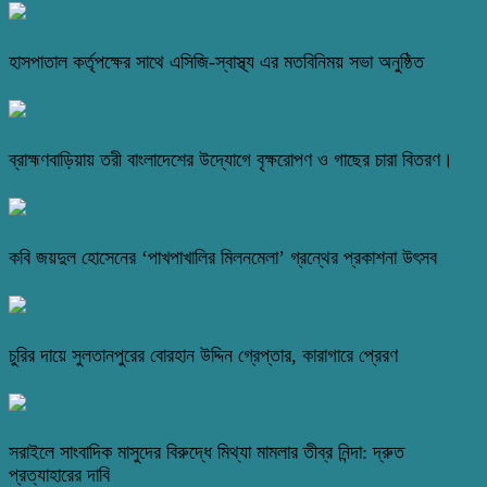
হাসপাতাল কর্তৃপক্ষের সাথে এসিজি-স্বাস্থ্য এর মতবিনিময় সভা অনুষ্ঠিত
ব্রাহ্মণবাড়িয়ায় তরী বাংলাদেশের উদ্যোগে বৃক্ষরোপণ ও গাছের চারা বিতরণ।
কবি জয়দুল হোসেনের ‘পাখপাখালির মিলনমেলা’ গ্রন্থের প্রকাশনা উৎসব
চুরির দায়ে সুলতানপুরের বোরহান উদ্দিন গ্রেপ্তার, কারাগারে প্রেরণ
সরাইলে সাংবাদিক মাসুদের বিরুদ্ধে মিথ্যা মামলার তীব্র নিন্দা: দ্রুত
প্রত্যাহারের দাবি