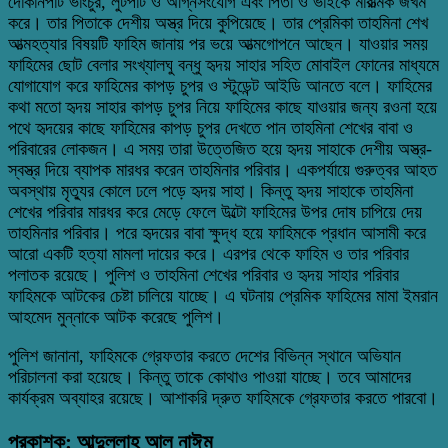
দোকানপাট ভাংচুর, লুটপাট ও অগ্নিসংযোগ এবং পিতা ও ভাইকে মারাত্মক জখম
করে। তার পিতাকে দেশীয় অস্ত্র দিয়ে কুপিয়েছে। তার প্রেমিকা তাহমিনা শেখ
আত্মহত্যার বিষয়টি ফাহিম জানায় পর ভয়ে আত্মগোপনে আছেন। যাওয়ার সময়
ফাহিমের ছোট বেলার সংখ্যালঘু বন্ধু হৃদয় সাহার সহিত মোবাইল ফোনের মাধ্যমে
যোগাযোগ করে ফাহিমের কাপড় চুপর ও স্টুডেন্ট আইডি আনতে বলে। ফাহিমের
কথা মতো হৃদয় সাহার কাপড় চুপর নিয়ে ফাহিমের কাছে যাওয়ার জন্য রওনা হয়ে
পথে হৃদয়ের কাছে ফাহিমের কাপড় চুপর দেখতে পান তাহমিনা শেখের বাবা ও
পরিবারের লোকজন। এ সময় তারা উত্তেজিত হয়ে হৃদয় সাহাকে দেশীয় অস্ত্র-
স্বস্ত্র দিয়ে ব্যাপক মারধর করেন তাহমিনার পরিবার। একপর্যায়ে গুরুত্বর আহত
অবস্থায় মৃত্যুর কোলে ঢলে পড়ে হৃদয় সাহা। কিন্তু হৃদয় সাহাকে তাহমিনা
শেখের পরিবার মারধর করে মেড়ে ফেলে উল্টো ফাহিমের উপর দোষ চাপিয়ে দেয়
তাহমিনার পরিবার। পরে হৃদয়ের বাবা ক্ষুদ্ধ হয়ে ফাহিমকে প্রধান আসামী করে
আরো একটি হত্যা মামলা দায়ের করে। এরপর থেকে ফাহিম ও তার পরিবার
পলাতক রয়েছে। পুলিশ ও তাহমিনা শেখের পরিবার ও হৃদয় সাহার পরিবার
ফাহিমকে আটকের চেষ্টা চালিয়ে যাচ্ছে। এ ঘটনায় প্রেমিক ফাহিমের মামা ইমরান
আহমেদ মুন্নাকে আটক করেছে পুলিশ।
পুলিশ জানানা, ফাহিমকে গ্রেফতার করতে দেশের বিভিন্ন স্থানে অভিযান
পরিচালনা করা হয়েছে। কিন্তু তাকে কোথাও পাওয়া যাচ্ছে। তবে আমাদের
কার্যক্রম অব্যাহর রয়েছে। আশাকরি দ্রুত ফাহিমকে গ্রেফতার করতে পারবো।
প্রকাশক: আব্দুল্লাহ আল নাঈম