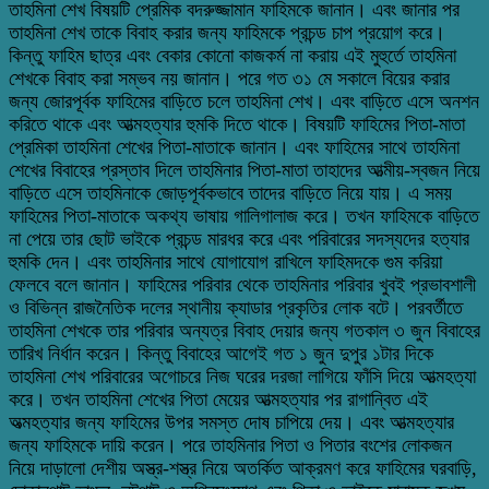
তাহমিনা শেখ বিষয়টি প্রেমিক বদরুজ্জামান ফাহিমকে জানান। এবং জানার পর
তাহমিনা শেখ তাকে বিবাহ করার জন্য ফাহিমকে প্রচন্ড চাপ প্রয়োগ করে।
কিন্তু ফাহিম ছাত্র এবং বেকার কোনো কাজকর্ম না করায় এই মুহুর্তে তাহমিনা
শেখকে বিবাহ করা সম্ভব নয় জানান। পরে গত ৩১ মে সকালে বিয়ের করার
জন্য জোরপূর্বক ফাহিমের বাড়িতে চলে তাহমিনা শেখ। এবং বাড়িতে এসে অনশন
করিতে থাকে এবং আত্মহত্যার হুমকি দিতে থাকে। বিষয়টি ফাহিমের পিতা-মাতা
প্রেমিকা তাহমিনা শেখের পিতা-মাতাকে জানান। এবং ফাহিমের সাথে তাহমিনা
শেখের বিবাহের প্রস্তাব দিলে তাহমিনার পিতা-মাতা তাহাদের আত্মীয়-স্বজন নিয়ে
বাড়িতে এসে তাহমিনাকে জোড়পূর্বকভাবে তাদের বাড়িতে নিয়ে যায়। এ সময়
ফাহিমের পিতা-মাতাকে অকথ্য ভাষায় গালিগালাজ করে। তখন ফাহিমকে বাড়িতে
না পেয়ে তার ছোট ভাইকে প্রচন্ড মারধর করে এবং পরিবারের সদস্যদের হত্যার
হুমকি দেন। এবং তাহমিনার সাথে যোগাযোগ রাখিলে ফাহিমদকে গুম করিয়া
ফেলবে বলে জানান। ফাহিমের পরিবার থেকে তাহমিনার পরিবার খুবই প্রভাবশালী
ও বিভিন্ন রাজনৈতিক দলের স্থানীয় ক্যাডার প্রকৃতির লোক বটে। পরবর্তীতে
তাহমিনা শেখকে তার পরিবার অন্যত্র বিবাহ দেয়ার জন্য গতকাল ৩ জুন বিবাহের
তারিখ নির্ধান করেন। কিন্তু বিবাহের আগেই গত ১ জুন দুপুর ১টার দিকে
তাহমিনা শেখ পরিবারের অগোচরে নিজ ঘরের দরজা লাগিয়ে ফাঁসি দিয়ে আত্মহত্যা
করে। তখন তাহমিনা শেখের পিতা মেয়ের আত্মহত্যার পর রাগান্বিত এই
অত্মহত্যার জন্য ফাহিমের উপর সমস্ত দোষ চাপিয়ে দেয়। এবং আত্মহত্যার
জন্য ফাহিমকে দায়ি করেন। পরে তাহমিনার পিতা ও পিতার বংশের লোকজন
নিয়ে দাড়ালো দেশীয় অস্ত্র-শস্ত্র নিয়ে অতর্কিত আক্রমণ করে ফাহিমের ঘরবাড়ি,