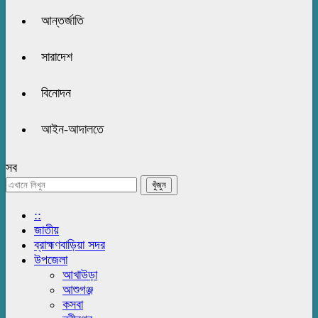
আন্তর্জাতি
সারাদেশ
বিনোদন
আইন-আদালতে
সব
::
জাতীয়
ব্রাহ্মণবাড়িয়া সদর
উপজেলা
আখাউড়া
আশুগঞ্জ
কসবা