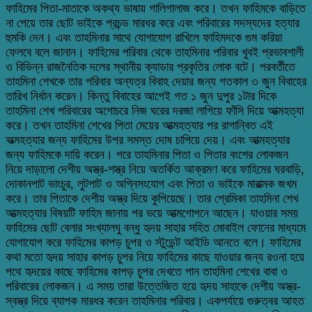
ফাহিমের পিতা-মাতাকে অকথ্য ভাষায় গালিগালাজ করে। তখন ফাহিমকে বাড়িতে
না পেয়ে তার ছোট ভাইকে প্রচন্ড মারধর করে এবং পরিবারের সদস্যদের হত্যার
হুমকি দেন। এবং তাহমিনার সাথে যোগাযোগ রাখিলে ফাহিমদকে গুম করিয়া
ফেলবে বলে জানান। ফাহিমের পরিবার থেকে তাহমিনার পরিবার খুবই প্রভাবশালী
ও বিভিন্ন রাজনৈতিক দলের স্থানীয় ক্যাডার প্রকৃতির লোক বটে। পরবর্তীতে
তাহমিনা শেখকে তার পরিবার অন্যত্র বিবাহ দেয়ার জন্য গতকাল ৩ জুন বিবাহের
তারিখ নির্ধান করেন। কিন্তু বিবাহের আগেই গত ১ জুন দুপুর ১টার দিকে
তাহমিনা শেখ পরিবারের অগোচরে নিজ ঘরের দরজা লাগিয়ে ফাঁসি দিয়ে আত্মহত্যা
করে। তখন তাহমিনা শেখের পিতা মেয়ের আত্মহত্যার পর রাগান্বিত এই
অত্মহত্যার জন্য ফাহিমের উপর সমস্ত দোষ চাপিয়ে দেয়। এবং আত্মহত্যার
জন্য ফাহিমকে দায়ি করেন। পরে তাহমিনার পিতা ও পিতার বংশের লোকজন
নিয়ে দাড়ালো দেশীয় অস্ত্র-শস্ত্র নিয়ে অতর্কিত আক্রমণ করে ফাহিমের ঘরবাড়ি,
দোকানপাট ভাংচুর, লুটপাট ও অগ্নিসংযোগ এবং পিতা ও ভাইকে মারাত্মক জখম
করে। তার পিতাকে দেশীয় অস্ত্র দিয়ে কুপিয়েছে। তার প্রেমিকা তাহমিনা শেখ
আত্মহত্যার বিষয়টি ফাহিম জানায় পর ভয়ে আত্মগোপনে আছেন। যাওয়ার সময়
ফাহিমের ছোট বেলার সংখ্যালঘু বন্ধু হৃদয় সাহার সহিত মোবাইল ফোনের মাধ্যমে
যোগাযোগ করে ফাহিমের কাপড় চুপর ও স্টুডেন্ট আইডি আনতে বলে। ফাহিমের
কথা মতো হৃদয় সাহার কাপড় চুপর নিয়ে ফাহিমের কাছে যাওয়ার জন্য রওনা হয়ে
পথে হৃদয়ের কাছে ফাহিমের কাপড় চুপর দেখতে পান তাহমিনা শেখের বাবা ও
পরিবারের লোকজন। এ সময় তারা উত্তেজিত হয়ে হৃদয় সাহাকে দেশীয় অস্ত্র-
স্বস্ত্র দিয়ে ব্যাপক মারধর করেন তাহমিনার পরিবার। একপর্যায়ে গুরুত্বর আহত