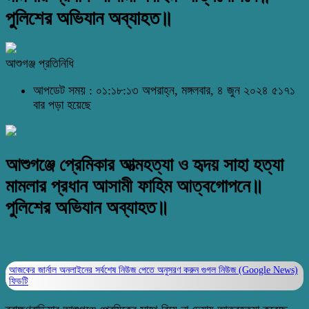
পুলিশের অভিযান অব্যাহত॥
আশুগঞ্জ প্রতিনিধি
আপডেট সময় : ০১:১৮:১৩ অপরাহ্ন, মঙ্গলবার, ৪ জুন ২০২৪
৫১৭১
বার পড়া হয়েছে
আশুগঞ্জে প্রেমিকার আত্মহত্যা ও হৃদয় সাহা হত্যা
মামলার প্রধান আসামী ফাহিম আত্বগোপনে॥
পুলিশের অভিযান অব্যাহত॥
আজকের জার্নাল অনলাইনের সর্বশেষ নিউজ পেতে অনুসরণ করুন
গুগল নিউজ (Google News)
ফিডটি