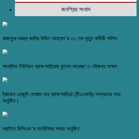
জনপ্রিয় সংবাদ
রাজাপুরে মরহুম জামির উদ্দিন আহমেদ’র ৩১ তম মৃত্যু বার্ষিকী পালিত
সাংবাদিক ইউনিয়ন ব্রাহ্মণবাড়িয়ার ফুলেল শুভেচ্ছা ও সৌজন্য সাক্ষাৎ
ট্রাভেল এজেন্সি ফোরাম অব ব্রাহ্মণবাড়িয়া (টিএএফবি) সদস্যদের সভা
অনুষ্ঠিত।
সরাইলে ডিপিএফ’র মতবিনিময় সভায় অনুষ্ঠিত