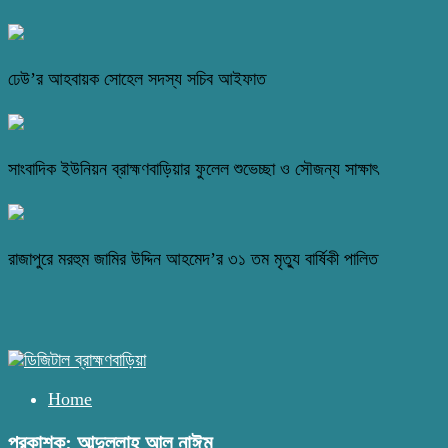
ঢেউ’র আহবায়ক সোহেল সদস্য সচিব আইফাত
সাংবাদিক ইউনিয়ন ব্রাহ্মণবাড়িয়ার ফুলেল শুভেচ্ছা ও সৌজন্য সাক্ষাৎ
রাজাপুরে মরহুম জামির উদ্দিন আহমেদ’র ৩১ তম মৃত্যু বার্ষিকী পালিত
Home
প্রকাশক: আব্দুল্লাহ আল নাঈম