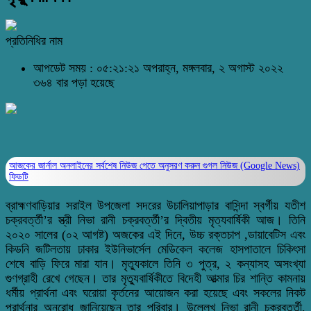
প্রতিনিধির নাম
আপডেট সময় : ০৫:২১:২১ অপরাহ্ন, মঙ্গলবার, ২ অগাস্ট ২০২২
৩৬৪ বার পড়া হয়েছে
আজকের জার্নাল অনলাইনের সর্বশেষ নিউজ পেতে অনুসরণ করুন
গুগল নিউজ (Google News)
ফিডটি
ব্রাহ্মণবাড়িয়ার সরাইল উপজেলা সদরের উচালিয়াপাড়ার বাসিন্দা স্বর্গীয় যতীশ
চক্রবর্ত্তী’র স্ত্রী নিভা রানী চক্রবর্ত্তী’র দ্বিতীয় মৃত্যবার্ষিকী আজ। তিনি
২০২০ সালের (০২ আগষ্ট) অজকের এই দিনে, উচ্চ রক্তচাপ ,ডায়াবেটিস এবং
কিডনি জটিলতায় ঢাকার ইউনিভার্সেল মেডিকেল কলেজ হাসপাতালে চিকিৎসা
শেষে বাড়ি ফিরে মারা যান। মৃত্যুকালে তিনি ৩ পুত্র, ২ কন্যাসহ অসংখ্যা
গুণগ্রাহী রেখে গেছেন। তার মৃত্যুবার্ষিকীতে বিদেহী আত্মার চির শান্তি কামনায়
ধর্মীয় প্রার্থনা এবং ঘরোয়া কৃর্তনের আয়োজন করা হয়েছে এবং সকলের নিকট
প্রার্থনার অনুরোধ জানিয়েছেন তার পরিবার। উল্লেখ নিভা রানী চক্রবর্ত্তী,