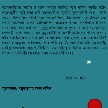
ব্রাহ্মণবাড়িয়ার সরাইল উপজেলা সদরের উচালিয়াপাড়ার বাসিন্দা স্বর্গীয় যতীশ
চক্রবর্ত্তী’র স্ত্রী নিভা রানী চক্রবর্ত্তী’র দ্বিতীয় মৃত্যবার্ষিকী আজ। তিনি
২০২০ সালের (০২ আগষ্ট) অজকের এই দিনে, উচ্চ রক্তচাপ ,ডায়াবেটিস এবং
কিডনি জটিলতায় ঢাকার ইউনিভার্সেল মেডিকেল কলেজ হাসপাতালে চিকিৎসা
শেষে বাড়ি ফিরে মারা যান। মৃত্যুকালে তিনি ৩ পুত্র, ২ কন্যাসহ অসংখ্যা
গুণগ্রাহী রেখে গেছেন। তার মৃত্যুবার্ষিকীতে বিদেহী আত্মার চির শান্তি কামনায়
ধর্মীয় প্রার্থনা এবং ঘরোয়া কৃর্তনের আয়োজন করা হয়েছে এবং সকলের নিকট
প্রার্থনার অনুরোধ জানিয়েছেন তার পরিবার। উল্লেখ নিভা রানী চক্রবর্ত্তী,
সরাইল উপজেলার একুশে টেলিভিশন (অনলাইন) ও দৈনিক আমার সংবাদ এর
উপজেলা প্রতিনিধি সাংবাদিক নারায়ন চক্রবর্ত্তী’র মা।
মাহবুব খান বাবুল
প্রকাশক: আব্দুল্লাহ আল নাঈম