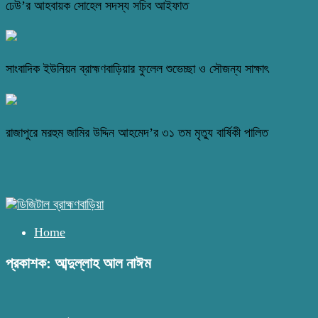
ঢেউ’র আহবায়ক সোহেল সদস্য সচিব আইফাত
সাংবাদিক ইউনিয়ন ব্রাহ্মণবাড়িয়ার ফুলেল শুভেচ্ছা ও সৌজন্য সাক্ষাৎ
রাজাপুরে মরহুম জামির উদ্দিন আহমেদ’র ৩১ তম মৃত্যু বার্ষিকী পালিত
Home
প্রকাশক: আব্দুল্লাহ আল নাঈম