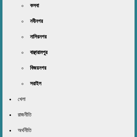
কসবা
নবীনগর
নাসিরনগর
বাঞ্ছারামপুর
বিজয়নগর
সরাইল
খেলা
রাজনীতি
অর্থনীতি