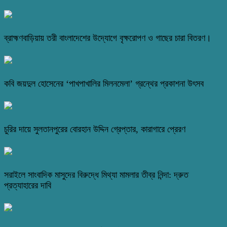
ব্রাহ্মণবাড়িয়ায় তরী বাংলাদেশের উদ্যোগে বৃক্ষরোপণ ও গাছের চারা বিতরণ।
কবি জয়দুল হোসেনের ‘পাখপাখালির মিলনমেলা’ গ্রন্থের প্রকাশনা উৎসব
চুরির দায়ে সুলতানপুরের বোরহান উদ্দিন গ্রেপ্তার, কারাগারে প্রেরণ
সরাইলে সাংবাদিক মাসুদের বিরুদ্ধে মিথ্যা মামলার তীব্র নিন্দা: দ্রুত
প্রত্যাহারের দাবি