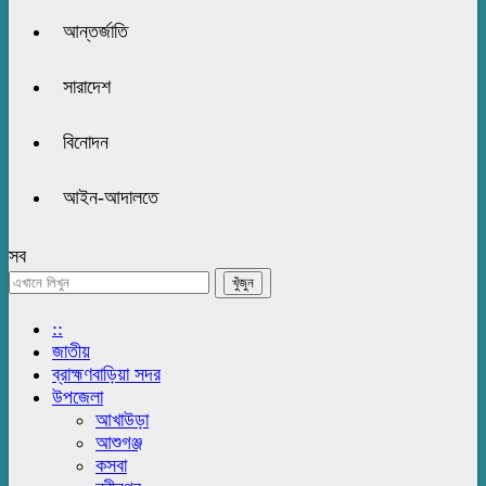
আন্তর্জাতি
সারাদেশ
বিনোদন
আইন-আদালতে
সব
::
জাতীয়
ব্রাহ্মণবাড়িয়া সদর
উপজেলা
আখাউড়া
আশুগঞ্জ
কসবা