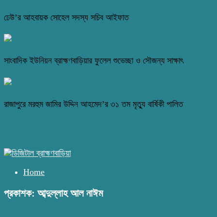
ঢেউ’র আহবায়ক সোহেল সদস্য সচিব আইফাত
সাংবাদিক ইউনিয়ন ব্রাহ্মণবাড়িয়ার ফুলেল শুভেচ্ছা ও সৌজন্য সাক্ষাৎ
রাজাপুরে মরহুম জামির উদ্দিন আহমেদ’র ৩১ তম মৃত্যু বার্ষিকী পালিত
Home
প্রকাশক: আব্দুল্লাহ আল নাঈম