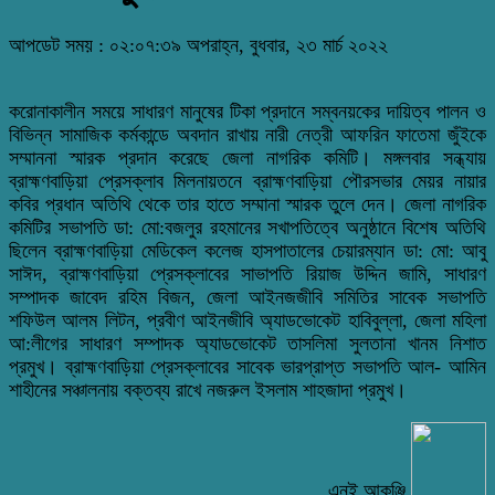
আপডেট সময় : ০২:০৭:৩৯ অপরাহ্ন, বুধবার, ২৩ মার্চ ২০২২
করোনাকালীন সময়ে সাধারণ মানুষের টিকা প্রদানে সম্বনয়কের দায়িত্ব পালন ও
বিভিন্ন সামাজিক কর্মকান্ডে অবদান রাখায় নারী নেত্রী আফরিন ফাতেমা জুঁইকে
সম্মাননা স্মারক প্রদান করেছে জেলা নাগরিক কমিটি। মঙ্গলবার সন্ধ্যায়
ব্রাহ্মণবাড়িয়া প্রেসক্লাব মিলনায়তনে ব্রাহ্মণবাড়িয়া পৌরসভার মেয়র নায়ার
কবির প্রধান অতিথি থেকে তার হাতে সম্মানা স্মারক তুলে দেন। জেলা নাগরিক
কমিটির সভাপতি ডা: মো:বজলুর রহমানের সখাপতিত্বে অনুষ্ঠানে বিশেষ অতিথি
ছিলেন ব্রাহ্মণবাড়িয়া মেডিকেল কলেজ হাসপাতালের চেয়ারম্যান ডা: মো: আবু
সাঈদ, ব্রাহ্মণবাড়িয়া প্রেসক্লাবের সাভাপতি রিয়াজ উদ্দিন জামি, সাধারণ
সম্পাদক জাবেদ রহিম বিজন, জেলা আইনজজীবি সমিতির সাবেক সভাপতি
শফিউল আলম লিটন, প্রবীণ আইনজীবি অ্যাডভোকেট হাবিবুল্লা, জেলা মহিলা
আ:লীগের সাধারণ সম্পাদক অ্যাডভোকেট তাসলিমা সুলতানা খানম নিশাত
প্রমুখ। ব্রাহ্মণবাড়িয়া প্রেসক্লাবের সাবেক ভারপ্রাপ্ত সভাপতি আল- আমিন
শাহীনের সঞ্চালনায় বক্তব্য রাখে নজরুল ইসলাম শাহজাদা প্রমুখ।
এনই আকন্ঞ্জি