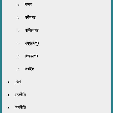
কসবা
নবীনগর
নাসিরনগর
বাঞ্ছারামপুর
বিজয়নগর
সরাইল
খেলা
রাজনীতি
অর্থনীতি