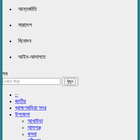
আন্তর্জাতি
সারাদেশ
বিনোদন
আইন-আদালতে
সব
::
জাতীয়
ব্রাহ্মণবাড়িয়া সদর
উপজেলা
আখাউড়া
আশুগঞ্জ
কসবা