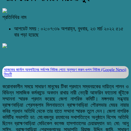
প্রতিনিধির নাম
আপডেট সময় : ০২:০৭:৩৯ অপরাহ্ন, বুধবার, ২৩ মার্চ ২০২২
৫১৫
বার পড়া হয়েছে
আজকের জার্নাল অনলাইনের সর্বশেষ নিউজ পেতে অনুসরণ করুন
গুগল নিউজ (Google News)
ফিডটি
করোনাকালীন সময়ে সাধারণ মানুষের টিকা প্রদানে সম্বনয়কের দায়িত্ব পালন ও
বিভিন্ন সামাজিক কর্মকান্ডে অবদান রাখায় নারী নেত্রী আফরিন ফাতেমা জুঁইকে
সম্মাননা স্মারক প্রদান করেছে জেলা নাগরিক কমিটি। মঙ্গলবার সন্ধ্যায়
ব্রাহ্মণবাড়িয়া প্রেসক্লাব মিলনায়তনে ব্রাহ্মণবাড়িয়া পৌরসভার মেয়র নায়ার
কবির প্রধান অতিথি থেকে তার হাতে সম্মানা স্মারক তুলে দেন। জেলা নাগরিক
কমিটির সভাপতি ডা: মো:বজলুর রহমানের সখাপতিত্বে অনুষ্ঠানে বিশেষ অতিথি
ছিলেন ব্রাহ্মণবাড়িয়া মেডিকেল কলেজ হাসপাতালের চেয়ারম্যান ডা: মো: আবু
সাঈদ, ব্রাহ্মণবাড়িয়া প্রেসক্লাবের সাভাপতি রিয়াজ উদ্দিন জামি, সাধারণ