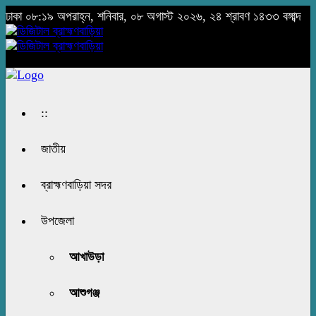
ঢাকা
০৮:১৯ অপরাহ্ন, শনিবার, ০৮ অগাস্ট ২০২৬, ২৪ শ্রাবণ ১৪৩৩ বঙ্গাব্দ
::
জাতীয়
ব্রাহ্মণবাড়িয়া সদর
উপজেলা
আখাউড়া
আশুগঞ্জ