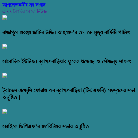
আপলোডকারীর সব সংবাদ
এ ক্যাটাগরির আরো নিউজ
রাজাপুরে মরহুম জামির উদ্দিন আহমেদ’র ৩১ তম মৃত্যু বার্ষিকী পালিত
সাংবাদিক ইউনিয়ন ব্রাহ্মণবাড়িয়ার ফুলেল শুভেচ্ছা ও সৌজন্য সাক্ষাৎ
ট্রাভেল এজেন্সি ফোরাম অব ব্রাহ্মণবাড়িয়া (টিএএফবি) সদস্যদের সভা
অনুষ্ঠিত।
সরাইলে ডিপিএফ’র মতবিনিময় সভায় অনুষ্ঠিত