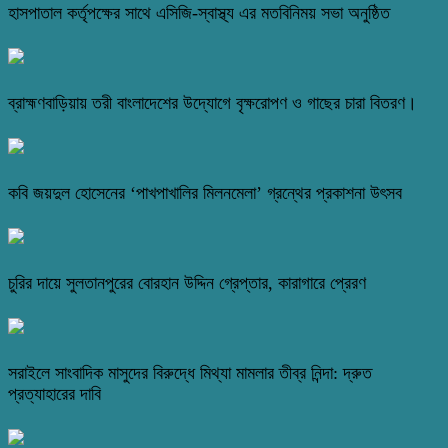
হাসপাতাল কর্তৃপক্ষের সাথে এসিজি-স্বাস্থ্য এর মতবিনিময় সভা অনুষ্ঠিত
ব্রাহ্মণবাড়িয়ায় তরী বাংলাদেশের উদ্যোগে বৃক্ষরোপণ ও গাছের চারা বিতরণ।
কবি জয়দুল হোসেনের ‘পাখপাখালির মিলনমেলা’ গ্রন্থের প্রকাশনা উৎসব
চুরির দায়ে সুলতানপুরের বোরহান উদ্দিন গ্রেপ্তার, কারাগারে প্রেরণ
সরাইলে সাংবাদিক মাসুদের বিরুদ্ধে মিথ্যা মামলার তীব্র নিন্দা: দ্রুত
প্রত্যাহারের দাবি