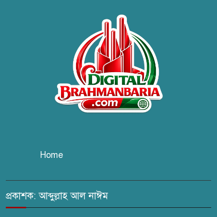
ব্রাহ্মণবাড়িয়ায় তরী বাংলাদেশের
উদ্যোগে বৃক্ষরোপণ ও গাছের চারা
বিতরণ।
কবি জয়দুল হোসেনের
‘পাখপাখালির মিলনমেলা’ গ্রন্থের
প্রকাশনা উৎসব
চুরির দায়ে সুলতানপুরের বোরহান
উদ্দিন গ্রেপ্তার, কারাগারে প্রেরণ
Home
সরাইলে সাংবাদিক মাসুদের বিরুদ্ধে
মিথ্যা মামলার তীব্র নিন্দা: দ্রুত
প্রত্যাহারের দাবি
প্রকাশক: আব্দুল্লাহ আল নাঈম
ঢেউ’র আহবায়ক সোহেল সদস্য