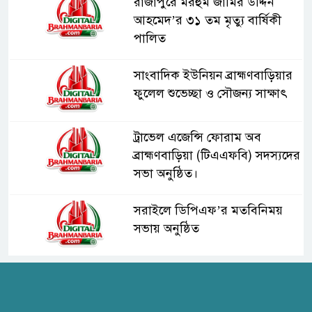
রাজাপুরে মরহুম জামির উদ্দিন
আহমেদ’র ৩১ তম মৃত্যু বার্ষিকী
পালিত
সাংবাদিক ইউনিয়ন ব্রাহ্মণবাড়িয়ার
ফুলেল শুভেচ্ছা ও সৌজন্য সাক্ষাৎ
ট্রাভেল এজেন্সি ফোরাম অব
ব্রাহ্মণবাড়িয়া (টিএএফবি) সদস্যদের
সভা অনুষ্ঠিত।
সরাইলে ডিপিএফ’র মতবিনিময়
সভায় অনুষ্ঠিত
হাসপাতাল কর্তৃপক্ষের সাথে এসিজি-
স্বাস্থ্য এর মতবিনিময় সভা অনুষ্ঠিত