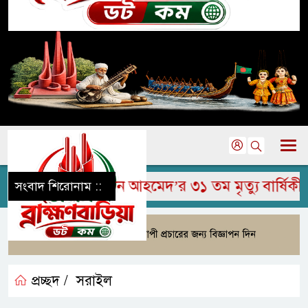
রহুম জামির উদ্দিন আহমেদ’র ৩১ তম মৃত্যু বার্ষিকী পা
সংবাদ শিরোনাম ::
প্রচ্ছদ /
সরাইল