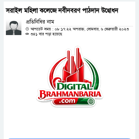
সরাইল মহিলা কলেজে নবীনবরণ পাঠদান উদ্বোধন
প্রতিনিধির নাম
আপডেট সময় : ০৮:১৭:২২ অপরাহ্ন, সোমবার, ৬ ফেব্রুয়ারী ২০২৩
৩৪১ বার পড়া হয়েছে