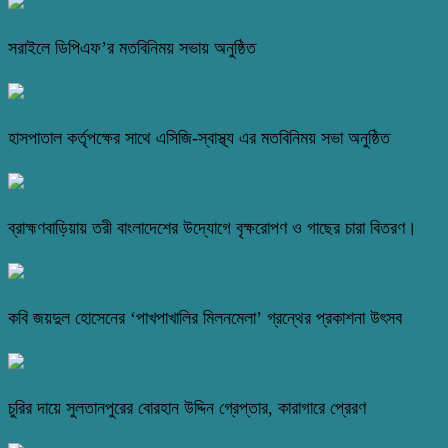
সরাইলে ডিপিএফ’র মতবিনিময় সভায় অনুষ্ঠিত
হাসপাতাল কর্তৃপক্ষের সাথে এসিজি-স্বাস্থ্য এর মতবিনিময় সভা অনুষ্ঠিত
ব্রাহ্মণবাড়িয়ায় তরী বাংলাদেশের উদ্যোগে বৃক্ষরোপণ ও গাছের চারা বিতরণ।
কবি জয়দুল হোসেনের ‘পাখপাখালির মিলনমেলা’ গ্রন্থের প্রকাশনা উৎসব
চুরির দায়ে সুলতানপুরের বোরহান উদ্দিন গ্রেপ্তার, কারাগারে প্রেরণ