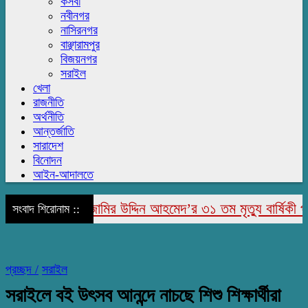
কসবা
নবীনগর
নাসিরনগর
বাঞ্ছারামপুর
বিজয়নগর
সরাইল
খেলা
রাজনীতি
অর্থনীতি
আন্তর্জাতি
সারাদেশ
বিনোদন
আইন-আদালতে
রাজাপুরে মরহুম জামির উদ্দিন আহমেদ’র ৩১ তম মৃত্যু বার্ষিকী পালি
সংবাদ শিরোনাম ::
প্রচ্ছদ /
সরাইল
সরাইলে বই উৎসব আনন্দে নাচছে শিশু শিক্ষার্থীরা