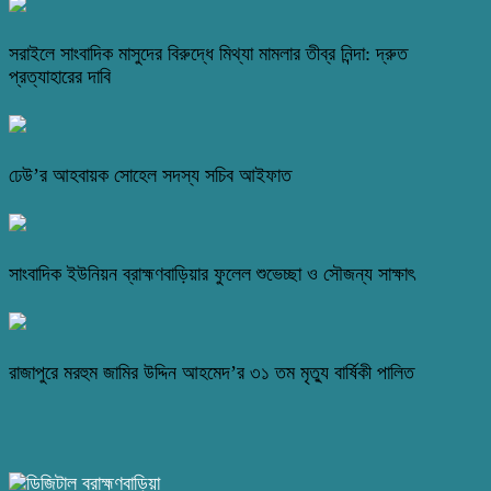
সরাইলে সাংবাদিক মাসুদের বিরুদ্ধে মিথ্যা মামলার তীব্র নিন্দা: দ্রুত
প্রত্যাহারের দাবি
ঢেউ’র আহবায়ক সোহেল সদস্য সচিব আইফাত
সাংবাদিক ইউনিয়ন ব্রাহ্মণবাড়িয়ার ফুলেল শুভেচ্ছা ও সৌজন্য সাক্ষাৎ
রাজাপুরে মরহুম জামির উদ্দিন আহমেদ’র ৩১ তম মৃত্যু বার্ষিকী পালিত