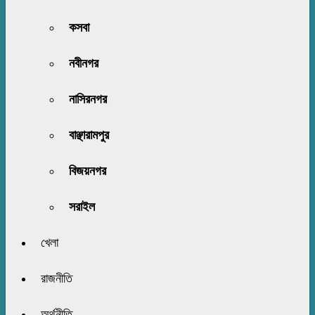
কসবা
নবীনগর
নাসিরনগর
বাঞ্ছারামপুর
বিজয়নগর
সরাইল
খেলা
রাজনীতি
অর্থনীতি