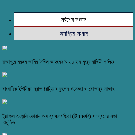
সর্বশেষ সংবাদ
জনপ্রিয় সংবাদ
রাজাপুরে মরহুম জামির উদ্দিন আহমেদ’র ৩১ তম মৃত্যু বার্ষিকী পালিত
সাংবাদিক ইউনিয়ন ব্রাহ্মণবাড়িয়ার ফুলেল শুভেচ্ছা ও সৌজন্য সাক্ষাৎ
ট্রাভেল এজেন্সি ফোরাম অব ব্রাহ্মণবাড়িয়া (টিএএফবি) সদস্যদের সভা
অনুষ্ঠিত।