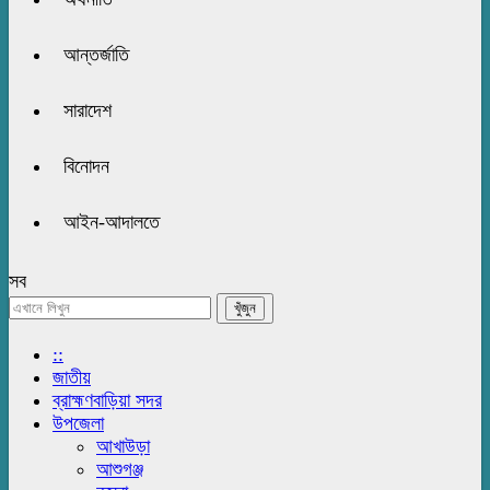
আন্তর্জাতি
সারাদেশ
বিনোদন
আইন-আদালতে
সব
::
জাতীয়
ব্রাহ্মণবাড়িয়া সদর
উপজেলা
আখাউড়া
আশুগঞ্জ