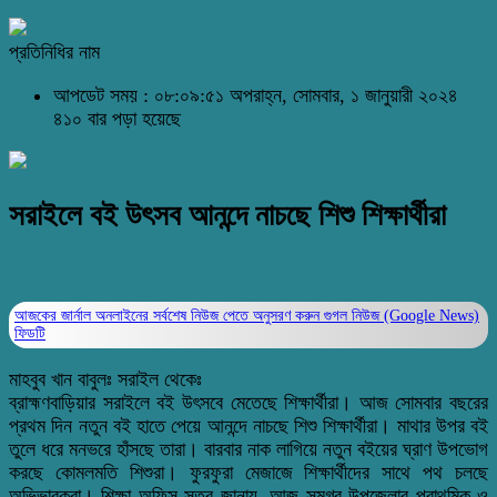
প্রতিনিধির নাম
আপডেট সময় : ০৮:০৯:৫১ অপরাহ্ন, সোমবার, ১ জানুয়ারী ২০২৪
৪১০ বার পড়া হয়েছে
সরাইলে বই উৎসব আনন্দে নাচছে শিশু শিক্ষার্থীরা
আজকের জার্নাল অনলাইনের সর্বশেষ নিউজ পেতে অনুসরণ করুন
গুগল নিউজ (Google News)
ফিডটি
মাহবুব খান বাবুলঃ সরাইল থেকেঃ
ব্রাহ্মণবাড়িয়ার সরাইলে বই উৎসবে মেতেছে শিক্ষার্থীরা। আজ সোমবার বছরের
প্রথম দিন নতুন বই হাতে পেয়ে আনন্দে নাচছে শিশু শিক্ষার্থীরা। মাথার উপর বই
তুলে ধরে মনভরে হাঁসছে তারা। বারবার নাক লাগিয়ে নতুন বইয়ের ঘ্রাণ উপভোগ
করছে কোমলমতি শিশুরা। ফুরফুরা মেজাজে শিক্ষার্থীদের সাথে পথ চলছে
অভিভাবকরা। শিক্ষা অফিস সূত্র জানায়, আজ সমগ্র উপজেলার প্রাথমিক ও