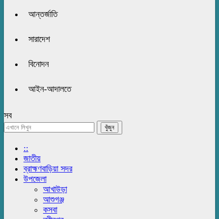
আন্তর্জাতি
সারাদেশ
বিনোদন
আইন-আদালতে
সব
::
জাতীয়
ব্রাহ্মণবাড়িয়া সদর
উপজেলা
আখাউড়া
আশুগঞ্জ
কসবা