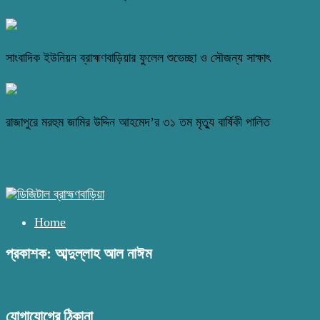
সাংবাদিক ইউনিয়ন ব্রাহ্মণবাড়িয়ার ফুলেল শুভেচ্ছা ও সৌজন্য সাক্ষাৎ
রাজাপুরে মরহুম জামির উদ্দিন আহমেদ’র ৩১ তম মৃত্যু বার্ষিকী পালিত
Home
প্রকাশক: আব্দুল্লাহ আল নাঈম
যোগাযোগের ঠিকানা