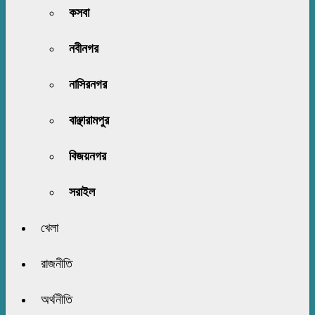
কসবা
নবীনগর
নাসিরনগর
বাঞ্ছারামপুর
বিজয়নগর
সরাইল
খেলা
রাজনীতি
অর্থনীতি