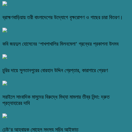
ব্রাহ্মণবাড়িয়ায় তরী বাংলাদেশের উদ্যোগে বৃক্ষরোপণ ও গাছের চারা বিতরণ।
কবি জয়দুল হোসেনের ‘পাখপাখালির মিলনমেলা’ গ্রন্থের প্রকাশনা উৎসব
চুরির দায়ে সুলতানপুরের বোরহান উদ্দিন গ্রেপ্তার, কারাগারে প্রেরণ
সরাইলে সাংবাদিক মাসুদের বিরুদ্ধে মিথ্যা মামলার তীব্র নিন্দা: দ্রুত
প্রত্যাহারের দাবি
ঢেউ’র আহবায়ক সোহেল সদস্য সচিব আইফাত