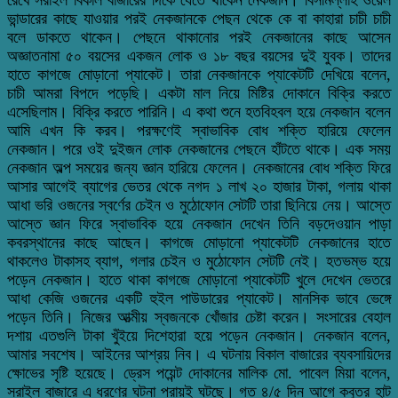
ভান্ডারের কাছে যাওয়ার পরই নেকজানকে পেছন থেকে কে বা কাহারা চাচী চাচী
বলে ডাকতে থাকেন। পেছনে থাকানোর পরই নেকজানের কাছে আসেন
অজ্ঞাতনামা ৫০ বয়সের একজন লোক ও ১৮ বছর বয়সের দুই যুবক। তাদের
হাতে কাগজে মোড়ানো প্যাকেট। তারা নেকজানকে প্যাকেটটি দেখিয়ে বলেন,
চাচী আমরা বিপদে পড়েছি। একটা মাল নিয়ে মিষ্টির দোকানে বিক্রি করতে
এসেছিলাম। বিক্রি করতে পারিনি। এ কথা শুনে হতবিহবল হয়ে নেকজান বলেন
আমি এখন কি করব। পরক্ষণেই স্বাভাবিক বোধ শক্তি হারিয়ে ফেলেন
নেকজান। পরে ওই দুইজন লোক নেকজানের পেছনে হাঁটতে থাকে। এক সময়
নেকজান অল্প সময়ের জন্য জ্ঞান হারিয়ে ফেলেন। নেকজানের বোধ শক্তি ফিরে
আসার আগেই ব্যাগের ভেতর থেকে নগদ ১ লাখ ২০ হাজার টাকা, গলায় থাকা
আধা ভরি ওজনের স্বর্ণের চেইন ও মুঠোফোন সেটটি তারা ছিনিয়ে নেয়। আস্তে
আস্তে জ্ঞান ফিরে স্বাভাবিক হয়ে নেকজান দেখেন তিনি বড়দেওয়ান পাড়া
কবরস্থানের কাছে আছেন। কাগজে মোড়ানো প্যাকেটটি নেকজানের হাতে
থাকলেও টাকাসহ ব্যাগ, গলার চেইন ও মুঠোফোন সেটটি নেই। হতভম্ভ হয়ে
পড়েন নেকজান। হাতে থাকা কাগজে মোড়ানো প্যাকেটটি খুলে দেখেন ভেতরে
আধা কেজি ওজনের একটি হুইল পাউডারের প্যাকেট। মানসিক ভাবে ভেঙ্গে
পড়েন তিনি। নিজের আত্মীয় স্বজনকে খোঁজার চেষ্টা করেন। সংসারের বেহাল
দশায় এতগুলি টাকা খুঁইয়ে দিশেহারা হয়ে পড়েন নেকজান। নেকজান বলেন,
আমার সবশেষ। আইনের আশ্রয় নিব। এ ঘটনায় বিকাল বাজারের ব্যবসায়িদের
ক্ষোভের সৃষ্টি হয়েছে। ড্রেস পয়েন্ট দোকানের মালিক মো. পাবেল মিয়া বলেন,
সরাইল বাজারে এ ধরণের ঘটনা প্রায়ই ঘটছে। গত ৪/৫ দিন আগে কবুতর হাট