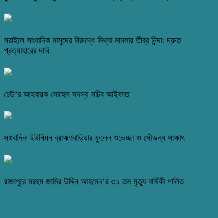
সরাইলে সাংবাদিক মাসুদের বিরুদ্ধে মিথ্যা মামলার তীব্র নিন্দা: দ্রুত
প্রত্যাহারের দাবি
ঢেউ’র আহবায়ক সোহেল সদস্য সচিব আইফাত
সাংবাদিক ইউনিয়ন ব্রাহ্মণবাড়িয়ার ফুলেল শুভেচ্ছা ও সৌজন্য সাক্ষাৎ
রাজাপুরে মরহুম জামির উদ্দিন আহমেদ’র ৩১ তম মৃত্যু বার্ষিকী পালিত