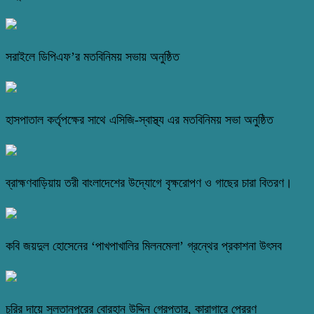
সরাইলে ডিপিএফ’র মতবিনিময় সভায় অনুষ্ঠিত
হাসপাতাল কর্তৃপক্ষের সাথে এসিজি-স্বাস্থ্য এর মতবিনিময় সভা অনুষ্ঠিত
ব্রাহ্মণবাড়িয়ায় তরী বাংলাদেশের উদ্যোগে বৃক্ষরোপণ ও গাছের চারা বিতরণ।
কবি জয়দুল হোসেনের ‘পাখপাখালির মিলনমেলা’ গ্রন্থের প্রকাশনা উৎসব
চুরির দায়ে সুলতানপুরের বোরহান উদ্দিন গ্রেপ্তার, কারাগারে প্রেরণ