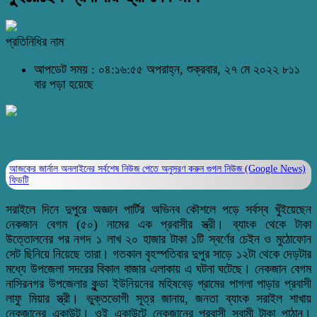
প্রতিনিধির নাম
আপডেট সময় : ০৪:১৬:৫৫ অপরাহ্ন, শুক্রবার, ২৭ মে ২০২২
৮১১
বার পড়া হয়েছে
আজকের জার্নাল অনলাইনের সর্বশেষ নিউজ পেতে অনুসরণ করুন
গুগল নিউজ (Google News)
ফিডটি
সরাইলে দিনে দুপুরে অজ্ঞান পার্টির অভিনব কৌশলে পড়ে সর্বস্ব খুঁইয়েছেন
নেকজান বেগম (৫০) নামের এক প্রবাসীর স্ত্রী। ব্যাংক থেকে টাকা
উত্তোলনের পর নগদ ১ লাখ ২০ হাজার টাকা ১টি স্বর্ণের চেইন ও মুঠোফোন
সেট ছিনিয়ে নিয়েছে তারা। গতকাল বৃহস্পতিবার দুপুর সাড়ে ১২টা থেকে দেড়টার
মধ্যে উপজেলা সদরের বিকাল বাজার এলাকায় এ ঘটনা ঘটেছে। নেকজান বেগম
নাসিরনগর উপজেলার কুন্ডা ইউনিয়নের মহিষবেড় গ্রামের পাগলা পাড়ার প্রবাসী
লাফু মিয়ার স্ত্রী। ভুক্তভোগী সূত্র জানায়, জনতা ব্যাংক সরাইল শাখায়
নেকজানের একাউন্ট। ওই একাউন্টে নেকজানের প্রবাসী স্বামী টাকা পাঠান।