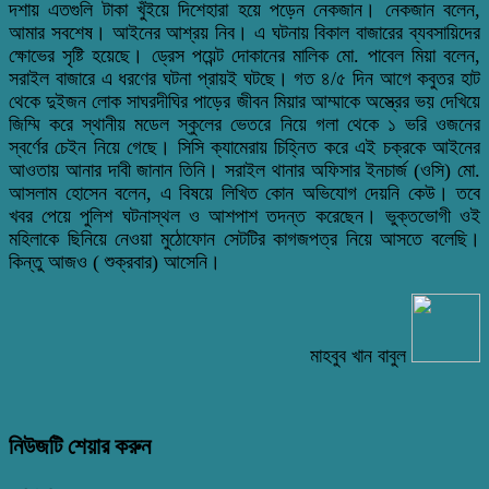
দশায় এতগুলি টাকা খুঁইয়ে দিশেহারা হয়ে পড়েন নেকজান। নেকজান বলেন,
আমার সবশেষ। আইনের আশ্রয় নিব। এ ঘটনায় বিকাল বাজারের ব্যবসায়িদের
ক্ষোভের সৃষ্টি হয়েছে। ড্রেস পয়েন্ট দোকানের মালিক মো. পাবেল মিয়া বলেন,
সরাইল বাজারে এ ধরণের ঘটনা প্রায়ই ঘটছে। গত ৪/৫ দিন আগে কবুতর হাট
থেকে দুইজন লোক সাঘরদীঘির পাড়ের জীবন মিয়ার আম্মাকে অস্ত্রের ভয় দেখিয়ে
জিম্মি করে স্থানীয় মডেল স্কুলের ভেতরে নিয়ে গলা থেকে ১ ভরি ওজনের
স্বর্ণের চেইন নিয়ে গেছে। সিসি ক্যামেরায় চিহ্নিত করে এই চক্রকে আইনের
আওতায় আনার দাবী জানান তিনি। সরাইল থানার অফিসার ইনচার্জ (ওসি) মো.
আসলাম হোসেন বলেন, এ বিষয়ে লিখিত কোন অভিযোগ দেয়নি কেউ। তবে
খবর পেয়ে পুলিশ ঘটনাস্থল ও আশপাশ তদন্ত করেছেন। ভুক্তভোগী ওই
মহিলাকে ছিনিয়ে নেওয়া মুঠোফোন সেটটির কাগজপত্র নিয়ে আসতে বলেছি।
কিন্তু আজও ( শুক্রবার) আসেনি।
মাহবুব খান বাবুল
নিউজটি শেয়ার করুন