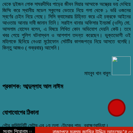
থেকে দুইজন লোক সাঘরদীঘির পাড়ের জীবন মিয়ার আম্মাকে অস্ত্রের ভয় দেখিয়ে
জিম্মি করে স্থানীয় মডেল স্কুলের ভেতরে নিয়ে গলা থেকে ১ ভরি ওজনের
স্বর্ণের চেইন নিয়ে গেছে। সিসি ক্যামেরায় চিহ্নিত করে এই চক্রকে আইনের
আওতায় আনার দাবী জানান তিনি। সরাইল থানার অফিসার ইনচার্জ (ওসি) মো.
আসলাম হোসেন বলেন, এ বিষয়ে লিখিত কোন অভিযোগ দেয়নি কেউ। তবে
খবর পেয়ে পুলিশ ঘটনাস্থল ও আশপাশ তদন্ত করেছেন। ভুক্তভোগী ওই
মহিলাকে ছিনিয়ে নেওয়া মুঠোফোন সেটটির কাগজপত্র নিয়ে আসতে বলেছি।
কিন্তু আজও ( শুক্রবার) আসেনি।
মাহবুব খান বাবুল
প্রকাশক: আব্দুল্লাহ আল নাঈম
যোগাযোগের ঠিকানা
পৌর কমিউনিটি সেন্টার এর ২য় তলা, টেংকের পাড়, ব্রাহ্মণবাড়িয়া।
সংবাদ শিরোনাম ::
রাজাপুরে মরহুম জামির উদ্দিন আহমেদ’র ৩১ তম মৃ
০১৯১০-০৩০১০১, ০১৯৭৬-৭৮৯৯৮২ nayeem.9982@gmail.com