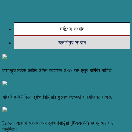
সর্বশেষ সংবাদ
জনপ্রিয় সংবাদ
রাজাপুরে মরহুম জামির উদ্দিন আহমেদ’র ৩১ তম মৃত্যু বার্ষিকী পালিত
সাংবাদিক ইউনিয়ন ব্রাহ্মণবাড়িয়ার ফুলেল শুভেচ্ছা ও সৌজন্য সাক্ষাৎ
ট্রাভেল এজেন্সি ফোরাম অব ব্রাহ্মণবাড়িয়া (টিএএফবি) সদস্যদের সভা
অনুষ্ঠিত।