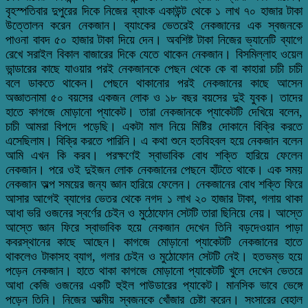
বৃহস্পতিবার দুপুরের দিকে নিজের ব্যাংক একাউন্ট থেকে ১ লাখ ৭০ হাজার টাকা
উত্তোলন করেন নেকজান। ব্যাংকের ভেতরেই নেকজানের এক স্বজনকে
পাওনা বাবদ ৫০ হাজার টাকা দিয়ে দেন। অবশিষ্ট টাকা নিজের ভ্যানেটি ব্যাগে
রেখে সরাইল বিকাল বাজারের দিকে যেতে থাকেন নেকজান। বিসমিল্লাহ ওয়েল
ভান্ডারের কাছে যাওয়ার পরই নেকজানকে পেছন থেকে কে বা কাহারা চাচী চাচী
বলে ডাকতে থাকেন। পেছনে থাকানোর পরই নেকজানের কাছে আসেন
অজ্ঞাতনামা ৫০ বয়সের একজন লোক ও ১৮ বছর বয়সের দুই যুবক। তাদের
হাতে কাগজে মোড়ানো প্যাকেট। তারা নেকজানকে প্যাকেটটি দেখিয়ে বলেন,
চাচী আমরা বিপদে পড়েছি। একটা মাল নিয়ে মিষ্টির দোকানে বিক্রি করতে
এসেছিলাম। বিক্রি করতে পারিনি। এ কথা শুনে হতবিহবল হয়ে নেকজান বলেন
আমি এখন কি করব। পরক্ষণেই স্বাভাবিক বোধ শক্তি হারিয়ে ফেলেন
নেকজান। পরে ওই দুইজন লোক নেকজানের পেছনে হাঁটতে থাকে। এক সময়
নেকজান অল্প সময়ের জন্য জ্ঞান হারিয়ে ফেলেন। নেকজানের বোধ শক্তি ফিরে
আসার আগেই ব্যাগের ভেতর থেকে নগদ ১ লাখ ২০ হাজার টাকা, গলায় থাকা
আধা ভরি ওজনের স্বর্ণের চেইন ও মুঠোফোন সেটটি তারা ছিনিয়ে নেয়। আস্তে
আস্তে জ্ঞান ফিরে স্বাভাবিক হয়ে নেকজান দেখেন তিনি বড়দেওয়ান পাড়া
কবরস্থানের কাছে আছেন। কাগজে মোড়ানো প্যাকেটটি নেকজানের হাতে
থাকলেও টাকাসহ ব্যাগ, গলার চেইন ও মুঠোফোন সেটটি নেই। হতভম্ভ হয়ে
পড়েন নেকজান। হাতে থাকা কাগজে মোড়ানো প্যাকেটটি খুলে দেখেন ভেতরে
আধা কেজি ওজনের একটি হুইল পাউডারের প্যাকেট। মানসিক ভাবে ভেঙ্গে
পড়েন তিনি। নিজের আত্মীয় স্বজনকে খোঁজার চেষ্টা করেন। সংসারের বেহাল