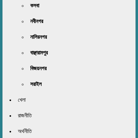
কসবা
নবীনগর
নাসিরনগর
বাঞ্ছারামপুর
বিজয়নগর
সরাইল
খেলা
রাজনীতি
অর্থনীতি