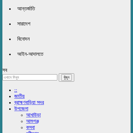
আন্তর্জাতি
সারাদেশ
বিনোদন
আইন-আদালতে
সব
::
জাতীয়
ব্রাহ্মণবাড়িয়া সদর
উপজেলা
আখাউড়া
আশুগঞ্জ
কসবা