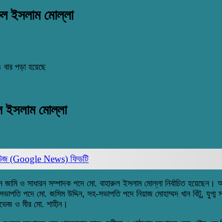
রুল ইসলাম মোল্লা
 বার পড়া হয়েছে
ুল ইসলাম মোল্লা
িউজ (Google News)
ফিডটি
 উদ্দিন জামি ও সাধারন সম্পাদক পদে মো. বাহারুল ইসলাম মোল্লা নির্বাচিত হয়েছেন
পতি পদে মো. জসিম উদ্দিন, সহ-সভাপতি পদে নিয়াজ মোহাম্মদ খান বিটু, যুগ্ম সা
রভেজ ও মীর মো. শাহীন।