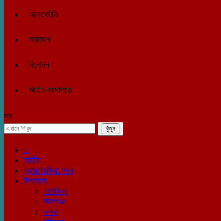
আন্তর্জাতি
সারাদেশ
বিনোদন
আইন-আদালতে
সব
::
জাতীয়
ব্রাহ্মণবাড়িয়া সদর
উপজেলা
আখাউড়া
আশুগঞ্জ
কসবা