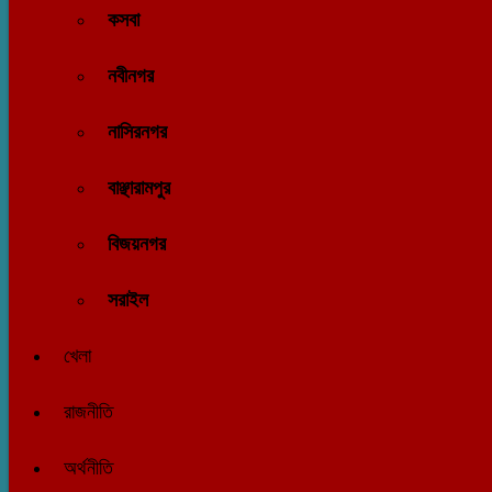
কসবা
নবীনগর
নাসিরনগর
বাঞ্ছারামপুর
বিজয়নগর
সরাইল
খেলা
রাজনীতি
অর্থনীতি