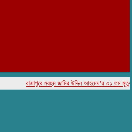
রাজাপুরে মরহুম জামির উদ্দিন আহমেদ’র ৩১ তম মৃত্যু বার্ষিক