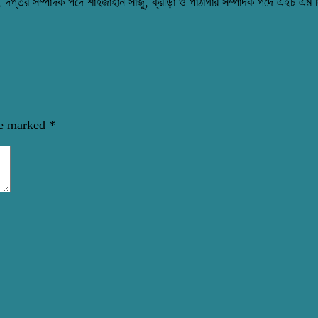
জামি, দপ্তর সম্পাদক পদে শাহজাহান সাজু, ক্রীড়া ও পাঠাগার সম্পাদক পদে এইচ এম
re marked
*