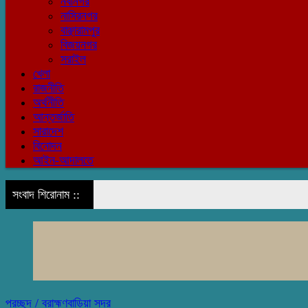
নবীনগর
নাসিরনগর
বাঞ্ছারামপুর
বিজয়নগর
সরাইল
খেলা
রাজনীতি
অর্থনীতি
আন্তর্জাতি
সারাদেশ
বিনোদন
আইন-আদালতে
সংবাদ শিরোনাম ::
প্রচ্ছদ /
ব্রাহ্মণবাড়িয়া সদর