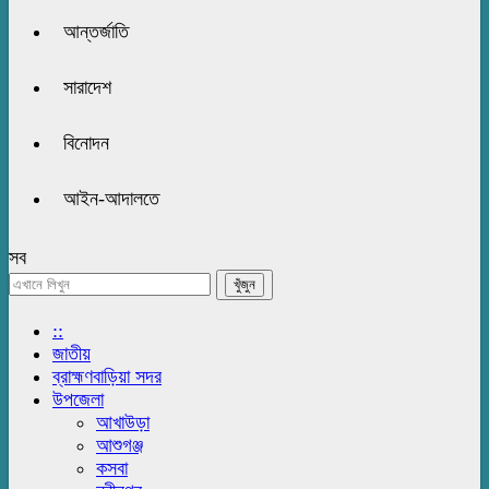
আন্তর্জাতি
সারাদেশ
বিনোদন
আইন-আদালতে
সব
::
জাতীয়
ব্রাহ্মণবাড়িয়া সদর
উপজেলা
আখাউড়া
আশুগঞ্জ
কসবা