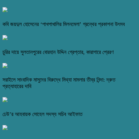
কবি জয়দুল হোসেনের ‘পাখপাখালির মিলনমেলা’ গ্রন্থের প্রকাশনা উৎসব
চুরির দায়ে সুলতানপুরের বোরহান উদ্দিন গ্রেপ্তার, কারাগারে প্রেরণ
সরাইলে সাংবাদিক মাসুদের বিরুদ্ধে মিথ্যা মামলার তীব্র নিন্দা: দ্রুত
প্রত্যাহারের দাবি
ঢেউ’র আহবায়ক সোহেল সদস্য সচিব আইফাত