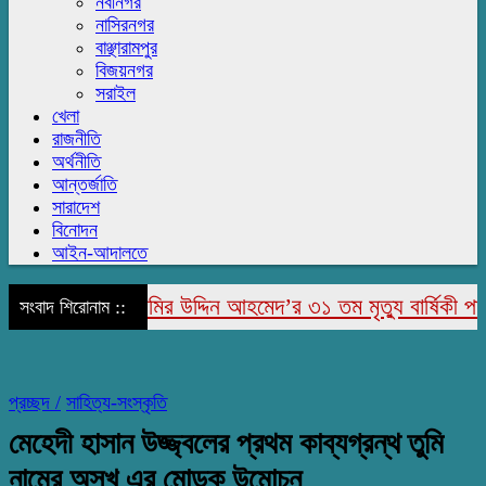
নবীনগর
নাসিরনগর
বাঞ্ছারামপুর
বিজয়নগর
সরাইল
খেলা
রাজনীতি
অর্থনীতি
আন্তর্জাতি
সারাদেশ
বিনোদন
আইন-আদালতে
াজাপুরে মরহুম জামির উদ্দিন আহমেদ’র ৩১ তম মৃত্যু বার্ষিকী পালিত
সংবাদ শিরোনাম ::
প্রচ্ছদ /
সাহিত্য-সংস্কৃতি
মেহেদী হাসান উজ্জ্বলের প্রথম কাব্যগ্রন্থ তুমি
নামের অসুখ এর মোড়ক উন্মোচন