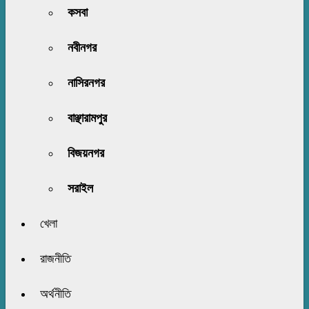
কসবা
নবীনগর
নাসিরনগর
বাঞ্ছারামপুর
বিজয়নগর
সরাইল
খেলা
রাজনীতি
অর্থনীতি