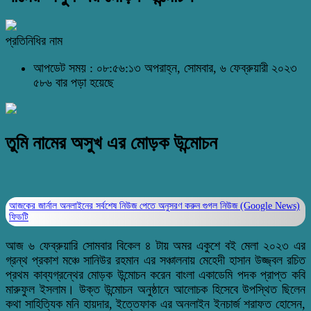
প্রতিনিধির নাম
আপডেট সময় : ০৮:৫৬:১৩ অপরাহ্ন, সোমবার, ৬ ফেব্রুয়ারী ২০২৩
৫৮৬ বার পড়া হয়েছে
তুমি নামের অসুখ এর মোড়ক উন্মোচন
আজকের জার্নাল অনলাইনের সর্বশেষ নিউজ পেতে অনুসরণ করুন
গুগল নিউজ (Google News)
ফিডটি
আজ ৬ ফেব্রুয়ারি সোমবার বিকেল ৪ টায় অমর একুশে বই মেলা ২০২৩ এর
গ্রন্থ প্রকাশ মঞ্চে সানিউর রহমান এর সঞ্চালনায় মেহেদী হাসান উজ্জ্বল রচিত
প্রথম কাব্যগ্রন্থের মোড়ক উন্মোচন করেন বাংলা একাডেমি পদক প্রাপ্ত কবি
মারুফুল ইসলাম। উক্ত উন্মোচন অনুষ্ঠানে আলোচক হিসেবে উপস্থিত ছিলেন
কথা সাহিত্যিক মনি হায়দার, ইত্তেফাক এর অনলাইন ইনচার্জ শরাফত হোসেন,