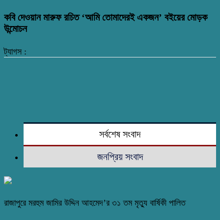
কবি দেওয়ান মারুফ রচিত ‘আমি তোমাদেরই একজন’ বইয়ের মোড়ক
উন্মোচন
ট্যাগস :
সর্বশেষ সংবাদ
জনপ্রিয় সংবাদ
রাজাপুরে মরহুম জামির উদ্দিন আহমেদ’র ৩১ তম মৃত্যু বার্ষিকী পালিত