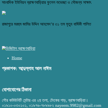
সাংবাদিক ইউনিয়ন ব্রাহ্মণবাড়িয়ার ফুলেল শুভেচ্ছা ও সৌজন্য সাক্ষাৎ
রাজাপুরে মরহুম জামির উদ্দিন আহমেদ’র ৩১ তম মৃত্যু বার্ষিকী পালিত
Home
প্রকাশক: আব্দুল্লাহ আল নাঈম
যোগাযোগের ঠিকানা
পৌর কমিউনিটি সেন্টার এর ২য় তলা, টেংকের পাড়, ব্রাহ্মণবাড়িয়া।
০১৯১০-০৩০১০১, ০১৯৭৬-৭৮৯৯৮২ nayeem.9982@gmail.com