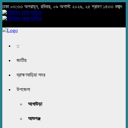
ঢাকা
০৩:৩৩ অপরাহ্ন, রবিবার, ০৯ অগাস্ট ২০২৬, ২৫ শ্রাবণ ১৪৩৩ বঙ্গাব্দ
::
জাতীয়
ব্রাহ্মণবাড়িয়া সদর
উপজেলা
আখাউড়া
আশুগঞ্জ