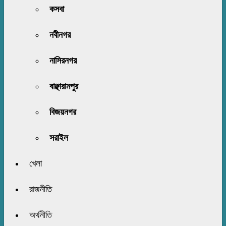
কসবা
নবীনগর
নাসিরনগর
বাঞ্ছারামপুর
বিজয়নগর
সরাইল
খেলা
রাজনীতি
অর্থনীতি