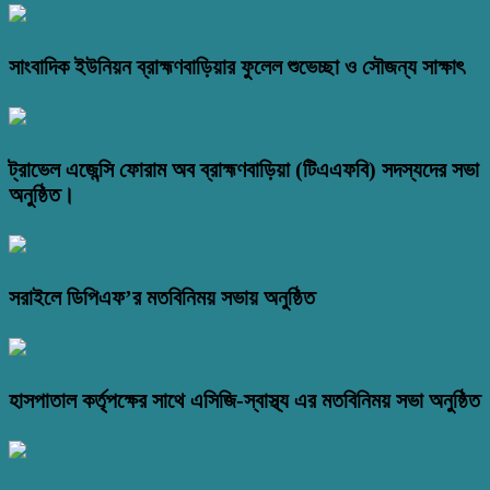
সাংবাদিক ইউনিয়ন ব্রাহ্মণবাড়িয়ার ফুলেল শুভেচ্ছা ও সৌজন্য সাক্ষাৎ
ট্রাভেল এজেন্সি ফোরাম অব ব্রাহ্মণবাড়িয়া (টিএএফবি) সদস্যদের সভা
অনুষ্ঠিত।
সরাইলে ডিপিএফ’র মতবিনিময় সভায় অনুষ্ঠিত
হাসপাতাল কর্তৃপক্ষের সাথে এসিজি-স্বাস্থ্য এর মতবিনিময় সভা অনুষ্ঠিত