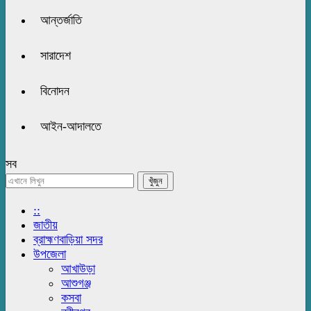
আন্তর্জাতি
সারাদেশ
বিনোদন
আইন-আদালতে
সব
::
জাতীয়
ব্রাহ্মণবাড়িয়া সদর
উপজেলা
আখাউড়া
আশুগঞ্জ
কসবা