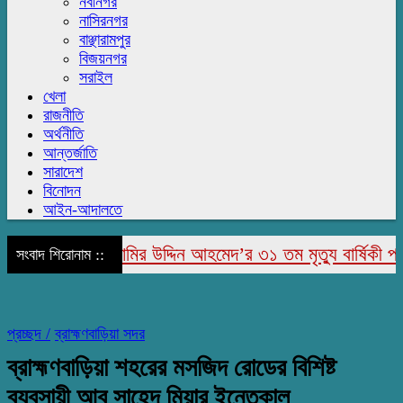
নবীনগর
নাসিরনগর
বাঞ্ছারামপুর
বিজয়নগর
সরাইল
খেলা
রাজনীতি
অর্থনীতি
আন্তর্জাতি
সারাদেশ
বিনোদন
আইন-আদালতে
াজাপুরে মরহুম জামির উদ্দিন আহমেদ’র ৩১ তম মৃত্যু বার্ষিকী পালি
সংবাদ শিরোনাম ::
প্রচ্ছদ /
ব্রাহ্মণবাড়িয়া সদর
ব্রাহ্মণবাড়িয়া শহরের মসজিদ রোডের বিশিষ্ট
ব্যবসায়ী আবু সাহেদ মিয়ার ইন্তেকাল