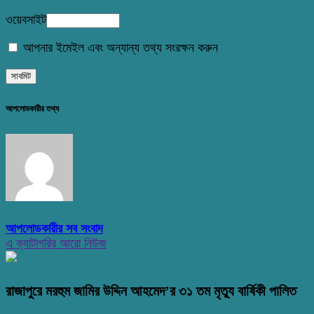
ওয়েবসাইট
আপনার ইমেইল এবং অন্যান্য তথ্য সংরক্ষন করুন
আপলোডকারীর তথ্য
আপলোডকারীর সব সংবাদ
এ ক্যাটাগরির আরো নিউজ
রাজাপুরে মরহুম জামির উদ্দিন আহমেদ’র ৩১ তম মৃত্যু বার্ষিকী পালিত