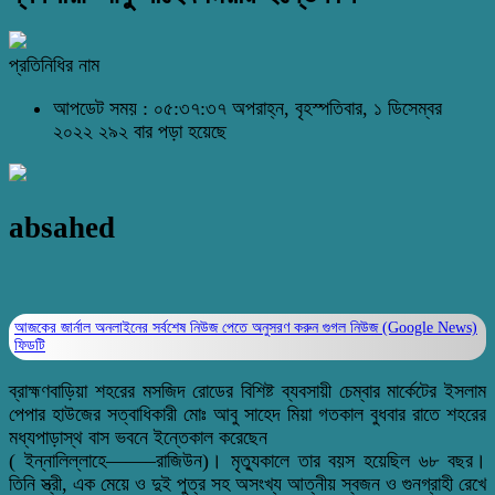
প্রতিনিধির নাম
আপডেট সময় : ০৫:৩৭:৩৭ অপরাহ্ন, বৃহস্পতিবার, ১ ডিসেম্বর
২০২২
২৯২ বার পড়া হয়েছে
absahed
আজকের জার্নাল অনলাইনের সর্বশেষ নিউজ পেতে অনুসরণ করুন
গুগল নিউজ (Google News)
ফিডটি
ব্রাহ্মণবাড়িয়া শহরের মসজিদ রোডের বিশিষ্ট ব্যবসায়ী চেম্বার মার্কেটের ইসলাম
পেপার হাউজের সত্বাধিকারী মোঃ আবু সাহেদ মিয়া গতকাল বুধবার রাতে শহরের
মধ্যপাড়াস্থ বাস ভবনে ইন্তেকাল করেছেন
( ইন্নালিল্লাহে——–রাজিউন)। মৃত্যুকালে তার বয়স হয়েছিল ৬৮ বছর।
তিনি স্ত্রী, এক মেয়ে ও দুই পুত্র সহ অসংখ্য আত্নীয় স্বজন ও গুনগ্রাহী রেখে