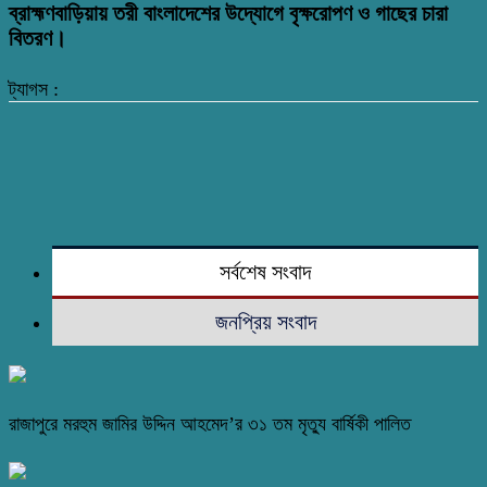
ব্রাহ্মণবাড়িয়ায় তরী বাংলাদেশের উদ্যোগে বৃক্ষরোপণ ও গাছের চারা
বিতরণ।
ট্যাগস :
সর্বশেষ সংবাদ
জনপ্রিয় সংবাদ
রাজাপুরে মরহুম জামির উদ্দিন আহমেদ’র ৩১ তম মৃত্যু বার্ষিকী পালিত