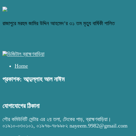
রাজাপুরে মরহুম জামির উদ্দিন আহমেদ’র ৩১ তম মৃত্যু বার্ষিকী পালিত
Home
প্রকাশক: আব্দুল্লাহ আল নাঈম
যোগাযোগের ঠিকানা
পৌর কমিউনিটি সেন্টার এর ২য় তলা, টেংকের পাড়, ব্রাহ্মণবাড়িয়া।
০১৯১০-০৩০১০১, ০১৯৭৬-৭৮৯৯৮২ nayeem.9982@gmail.com