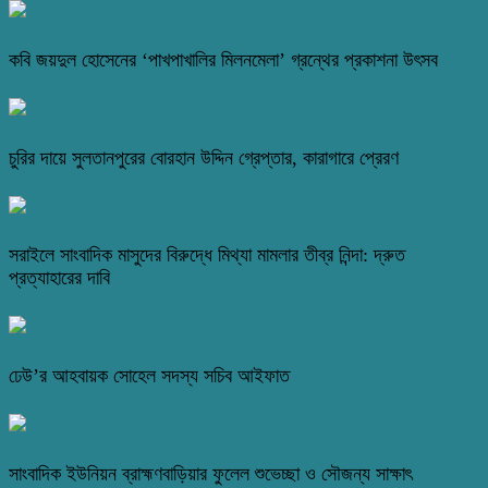
কবি জয়দুল হোসেনের ‘পাখপাখালির মিলনমেলা’ গ্রন্থের প্রকাশনা উৎসব
চুরির দায়ে সুলতানপুরের বোরহান উদ্দিন গ্রেপ্তার, কারাগারে প্রেরণ
সরাইলে সাংবাদিক মাসুদের বিরুদ্ধে মিথ্যা মামলার তীব্র নিন্দা: দ্রুত
প্রত্যাহারের দাবি
ঢেউ’র আহবায়ক সোহেল সদস্য সচিব আইফাত
সাংবাদিক ইউনিয়ন ব্রাহ্মণবাড়িয়ার ফুলেল শুভেচ্ছা ও সৌজন্য সাক্ষাৎ