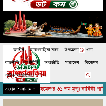
::
জাতীয়
ব্রাহ্মণবাড়িয়া সদর
উপজেলা
খেলা
রাজনীতি
অর্থনীতি
আন্তর্জাতি
সারাদেশ
বিনোদন
আইন-আদালতে
 জামির উদ্দিন আহমেদ’র ৩১ তম মৃত্যু বার্ষিকী পালিত
সংবাদ শিরোনাম ::