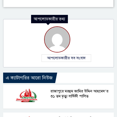
আপলোডকারীর তথ্য
আপলোডকারীর সব সংবাদ
এ ক্যাটাগরির আরো নিউজ
রাজাপুরে মরহুম জামির উদ্দিন আহমেদ’র
৩১ তম মৃত্যু বার্ষিকী পালিত