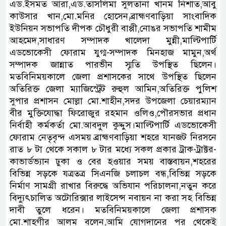
এড.ইসমত আরা,এড.তাসলিমা সুলতানা খানম নিশাত,আবু
কাউসার খান,মো.মনির হোসেন,ব্রাহ্মণবাড়িয়া সাংবাদিক
ইউনিয়ন সভাপতি দীপক চৌধুরী বাপ্পী,নোঙর সভাপতি শামীম
আহমেদ,সাধারণ সম্পাদক খালেদা মুন্নী,মাল্টিপার্টি
এডভোকেসী ফোরাম যুগ্ম-সম্পাদক মিনহাজ মামুন,অর্থ
সম্পাদক জান্নাত পারভীন স্মৃতি উপস্থিত ছিলেন।
মতবিনিময়কালে জেলা প্রশাসকের সাথে উপস্থিত ছিলেন
অতিরিক্ত জেলা ম্যাজিস্ট্রেট রুহুল আমিন,অতিরিক্ত পুলিশ
সুপার প্রশাসন মোল্লা মো.শাহীন,সদর উপজেলা চেয়ারম্যান
বীর মুক্তিযোদ্ধা ফিরোজুর রহমান ওলিও,পৌরসভার প্রধান
নির্বাহী কর্মকর্তা মো.আবদুল কুদ্দুস।মাল্টিপার্টি এডভোকেসী
ফোরাম নেতৃবৃন্দ এসময় ব্রাহ্মণবাড়িয়া শহরে যানজট নিরসনে
রাত ৮ টা থেকে সকাল ৮ টার মধ্যে সকল প্রকার ট্রাক-ট্রাক্টর-
কাভার্ডভ্যান ঢুকা ও বের হওয়ার সময় বাস্তবায়ন,শহরের
বিভিন্ন সড়কে যত্রতত্র সিএনজি চলাচল বন্ধ,বিভিন্ন সড়কে
নির্মাণ সামগ্রী রাখার বিরুদ্ধে অভিযান পরিচালনা,নতুন করে
বিদ্যুৎচালিত অটোরিক্সার লাইসেন্স নবায়ন না করা সহ বিভিন্ন
দাবী তুলে ধরেন। মতবিনিময়কালে জেলা প্রশাসক
মো.শাহগীর আলম বলেন,আমি যোগদানের পর থেকেই