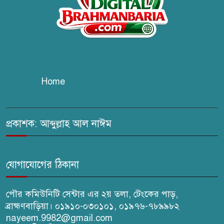
‘পাখপাখালির মিলনমেলা’ গ্রন্থের
প্রকাশনা উৎসব
চুরির দায়ে সুলতানপুরের বোরহান
উদ্দিন গ্রেপ্তার, কারাগারে প্রেরণ
Home
সরাইলে সাংবাদিক মাসুদের বিরুদ্ধে
মিথ্যা মামলার তীব্র নিন্দা: দ্রুত
প্রত্যাহারের দাবি
প্রকাশক: আব্দুল্লাহ আল নাঈম
ঢেউ’র আহবায়ক সোহেল সদস্য
সচিব আইফাত
যোগাযোগের ঠিকানা
পৌর কমিউনিটি সেন্টার এর ২য় তলা, টেংকের পাড়,
ব্রাহ্মণবাড়িয়া। ০১৯১০-০৩০১০১, ০১৯৭৬-৭৮৯৯৮২
nayeem.9982@gmail.com