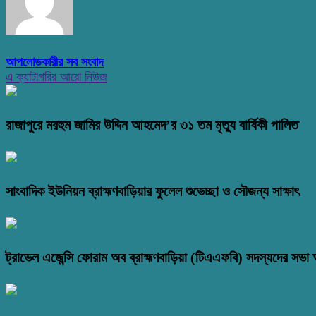
আপলোডকারীর সব সংবাদ
এ ক্যাটাগরির আরো নিউজ
রাজাপুরে মরহুম জামির উদ্দিন আহমেদ’র ৩১ তম মৃত্যু বার্ষিকী পালিত
সাংবাদিক ইউনিয়ন ব্রাহ্মণবাড়িয়ার ফুলেল শুভেচ্ছা ও সৌজন্য সাক্ষাৎ
ট্রাভেল এজেন্সি ফোরাম অব ব্রাহ্মণবাড়িয়া (টিএএফবি) সদস্যদের সভা অ