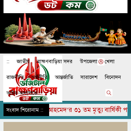
::
জাতীয়
ব্রাহ্মণবাড়িয়া সদর
উপজেলা
খেলা
রাজনীতি
অর্থনীতি
আন্তর্জাতি
সারাদেশ
বিনোদন
আইন-আদালতে
ম জামির উদ্দিন আহমেদ’র ৩১ তম মৃত্যু বার্ষিকী পালিত
সংবাদ শিরোনাম ::