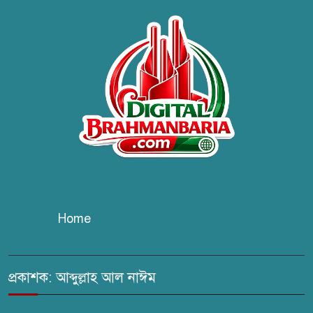
ব্রাহ্মণবাড়িয়ায় তরী বাংলাদেশের
উদ্যোগে বৃক্ষরোপণ ও গাছের চারা
বিতরণ।
কবি জয়দুল হোসেনের
‘পাখপাখালির মিলনমেলা’ গ্রন্থের
প্রকাশনা উৎসব
চুরির দায়ে সুলতানপুরের বোরহান
উদ্দিন গ্রেপ্তার, কারাগারে প্রেরণ
Home
সরাইলে সাংবাদিক মাসুদের বিরুদ্ধে
মিথ্যা মামলার তীব্র নিন্দা: দ্রুত
প্রত্যাহারের দাবি
প্রকাশক: আব্দুল্লাহ আল নাঈম
ঢেউ’র আহবায়ক সোহেল সদস্য