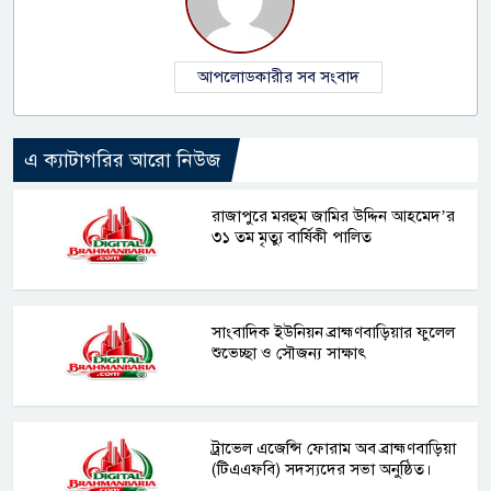
আপলোডকারীর সব সংবাদ
এ ক্যাটাগরির আরো নিউজ
রাজাপুরে মরহুম জামির উদ্দিন আহমেদ’র
৩১ তম মৃত্যু বার্ষিকী পালিত
সাংবাদিক ইউনিয়ন ব্রাহ্মণবাড়িয়ার ফুলেল
শুভেচ্ছা ও সৌজন্য সাক্ষাৎ
ট্রাভেল এজেন্সি ফোরাম অব ব্রাহ্মণবাড়িয়া
(টিএএফবি) সদস্যদের সভা অনুষ্ঠিত।