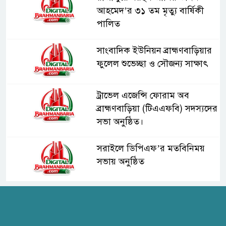
আহমেদ’র ৩১ তম মৃত্যু বার্ষিকী
পালিত
সাংবাদিক ইউনিয়ন ব্রাহ্মণবাড়িয়ার
ফুলেল শুভেচ্ছা ও সৌজন্য সাক্ষাৎ
ট্রাভেল এজেন্সি ফোরাম অব
ব্রাহ্মণবাড়িয়া (টিএএফবি) সদস্যদের
সভা অনুষ্ঠিত।
সরাইলে ডিপিএফ’র মতবিনিময়
সভায় অনুষ্ঠিত
হাসপাতাল কর্তৃপক্ষের সাথে এসিজি-
স্বাস্থ্য এর মতবিনিময় সভা অনুষ্ঠিত