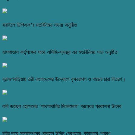
সরাইলে ডিপিএফ’র মতবিনিময় সভায় অনুষ্ঠিত
হাসপাতাল কর্তৃপক্ষের সাথে এসিজি-স্বাস্থ্য এর মতবিনিময় সভা অনুষ্ঠিত
ব্রাহ্মণবাড়িয়ায় তরী বাংলাদেশের উদ্যোগে বৃক্ষরোপণ ও গাছের চারা বিতরণ।
কবি জয়দুল হোসেনের ‘পাখপাখালির মিলনমেলা’ গ্রন্থের প্রকাশনা উৎসব
চুরির দায়ে সুলতানপুরের বোরহান উদ্দিন গ্রেপ্তার, কারাগারে প্রেরণ