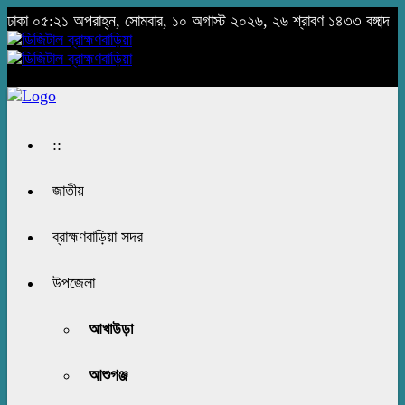
ঢাকা
০৫:২১ অপরাহ্ন, সোমবার, ১০ অগাস্ট ২০২৬, ২৬ শ্রাবণ ১৪৩৩ বঙ্গাব্দ
::
জাতীয়
ব্রাহ্মণবাড়িয়া সদর
উপজেলা
আখাউড়া
আশুগঞ্জ