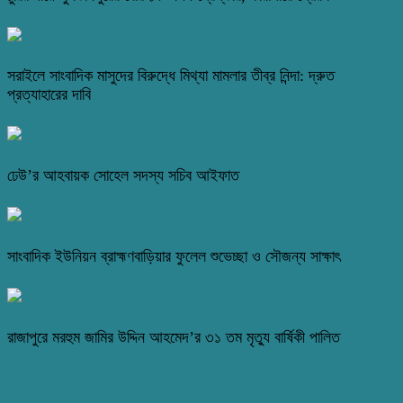
সরাইলে সাংবাদিক মাসুদের বিরুদ্ধে মিথ্যা মামলার তীব্র নিন্দা: দ্রুত
প্রত্যাহারের দাবি
ঢেউ’র আহবায়ক সোহেল সদস্য সচিব আইফাত
সাংবাদিক ইউনিয়ন ব্রাহ্মণবাড়িয়ার ফুলেল শুভেচ্ছা ও সৌজন্য সাক্ষাৎ
রাজাপুরে মরহুম জামির উদ্দিন আহমেদ’র ৩১ তম মৃত্যু বার্ষিকী পালিত