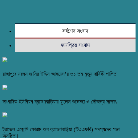
সর্বশেষ সংবাদ
জনপ্রিয় সংবাদ
রাজাপুরে মরহুম জামির উদ্দিন আহমেদ’র ৩১ তম মৃত্যু বার্ষিকী পালিত
সাংবাদিক ইউনিয়ন ব্রাহ্মণবাড়িয়ার ফুলেল শুভেচ্ছা ও সৌজন্য সাক্ষাৎ
ট্রাভেল এজেন্সি ফোরাম অব ব্রাহ্মণবাড়িয়া (টিএএফবি) সদস্যদের সভা
অনুষ্ঠিত।