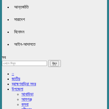
আন্তর্জাতি
সারাদেশ
বিনোদন
আইন-আদালতে
সব
::
জাতীয়
ব্রাহ্মণবাড়িয়া সদর
উপজেলা
আখাউড়া
আশুগঞ্জ
কসবা