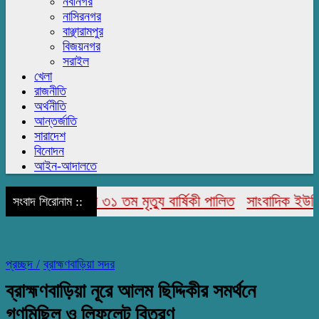
নবীনগর
নাসিরনগর
বাঞ্ছারামপুর
বিজয়নগর
সরাইল
খেলা
রাজনীতি
অর্থনীতি
আন্তর্জাতি
সারাদেশ
বিনোদন
আইন-আদালতে
উদ্দিন আহমেদ’র ৩১ তম মৃত্যু বার্ষিকী পালিত
সাংবাদিক ইউনিয়ন 
সংবাদ শিরোনাম ::
প্রচ্ছদ /
ব্রাহ্মণবাড়িয়া সদর
ব্রাহ্মণবাড়িয়া নূরে আলম ছিদ্দিকীর সমর্থনে
গণমিছিল ও লিফলেট বিতরণ