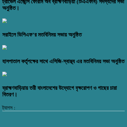
ট্রাভেল এজেন্সি ফোরাম অব ব্রাহ্মণবাড়িয়া (টিএএফবি) সদস্যদের সভা
অনুষ্ঠিত।
সরাইলে ডিপিএফ’র মতবিনিময় সভায় অনুষ্ঠিত
হাসপাতাল কর্তৃপক্ষের সাথে এসিজি-স্বাস্থ্য এর মতবিনিময় সভা অনুষ্ঠিত
ব্রাহ্মণবাড়িয়ায় তরী বাংলাদেশের উদ্যোগে বৃক্ষরোপণ ও গাছের চারা
বিতরণ।
ট্যাগস :