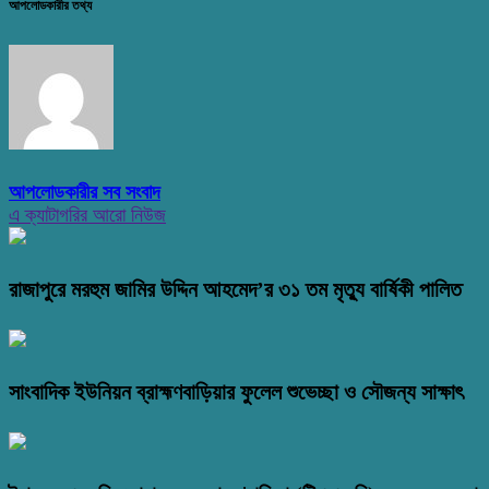
আপলোডকারীর তথ্য
আপলোডকারীর সব সংবাদ
এ ক্যাটাগরির আরো নিউজ
রাজাপুরে মরহুম জামির উদ্দিন আহমেদ’র ৩১ তম মৃত্যু বার্ষিকী পালিত
সাংবাদিক ইউনিয়ন ব্রাহ্মণবাড়িয়ার ফুলেল শুভেচ্ছা ও সৌজন্য সাক্ষাৎ