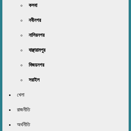
কসবা
নবীনগর
নাসিরনগর
বাঞ্ছারামপুর
বিজয়নগর
সরাইল
খেলা
রাজনীতি
অর্থনীতি