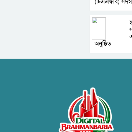
(টিএএফবি) সদস্
হ
স
অনুষ্ঠিত