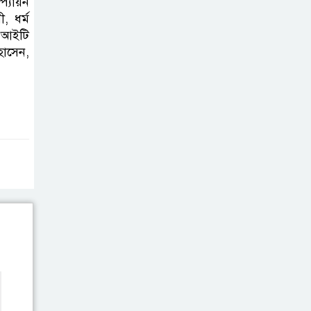
প্যায়ন
হাসপাতাল
, ধর্ম
কর্তৃপক্ষের সাথে
 আইটি
এসিজি-স্বাস্থ্য এর
হোসেন,
মতবিনিময় সভা অনুষ্ঠিত
ব্রাহ্মণবাড়িয়ায় তরী
বাংলাদেশের
উদ্যোগে বৃক্ষরোপণ
ও গাছের চারা বিতরণ।
কবি জয়দুল
হোসেনের
‘পাখপাখালির
মিলনমেলা’ গ্রন্থের প্রকাশনা উৎসব
চুরির দায়ে