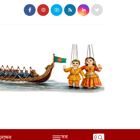
সব
নোদন