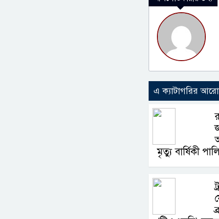
এ ক্যাটাগরির আর
র
জ
মৃত্যু বার্ষিকী পা
ট
ব