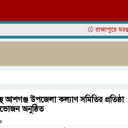
রাজাপুরে মরহুম জাম
াস্থ আশগঞ্জ উপজেলা কল্যাণ সমিতির প্রতিষ্ঠা
নভোজন অনুষ্ঠিত
াম