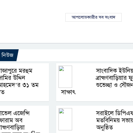
আপলোডকারীর সব সংবাদ
ো নিউজ
াজাপুরে মরহুম
সাংবাদিক ইউনিয
ামির উদ্দিন
ব্রাহ্মণবাড়িয়ার 
আহমেদ’র ৩১ তম
শুভেচ্ছা ও সৌজন
লিত
সাক্ষাৎ
্রাভেল এজেন্সি
সরাইলে ডিপিএ
ফোরাম অব
মতবিনিময় সভা
্রাহ্মণবাড়িয়া
অনুষ্ঠিত