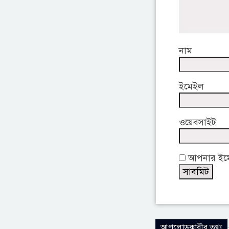
নাম
ইমেইল
ওয়েবসাইট
আপনার ইমেই
আপলোডকারীর তথ্য