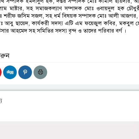
থ সম্পাদক ইমদাদুল হক, দপ্তর সম্পাদক মোঃ কামাল হায়দার, আ
াম মাষ্টার, সহ সমাজকল্যাণ সম্পাদক মোঃ ওবায়দুল হক চৌধুরী
োঃ শরীফ জসিম সজল, সহ ধর্ম বিষয়ক সম্পাদক মোঃ আলী আজগর,
ঃ আবু ছায়েদ, কার্যকরী সদস্য এটি‌ এম ফয়েজুল কবির, মকবুল 
উসার আহমেদ সহ সমিতির সদস্য বৃন্দ ও তাদের পরিবার বর্গ ।
করুন
য