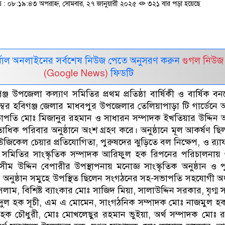
: ০৮:১৯:৪৩ অপরাহ্ন, সোমবার, ২৭ জানুয়ারী ২০২৫
৩২১ বার পড়া হয়েছে
নাল অনলাইনের সর্বশেষ নিউজ পেতে অনুসরণ করুন
গুগল নিউজ
(Google News)
ফিডটি
শগঞ্জ উপজেলা কল্যাণ সমিতির প্রথম প্রতিষ্ঠা বার্ষিকী ও বার্ষিক 
বর হবিগঞ্জ জেলার মাধবপুর উপজেলার তেলিয়াপাড়া টি গার্ডেনে অন
াপতি মোঃ মিজানুর রহমান ও সাধারন সম্পাদক ইখতিয়ার উদ্দিন 
শতাধিক পরিবার অনুষ্ঠানে অংশ গ্রহণ করে। অনুষ্ঠানে মূল আকর্ষণ ছ
জিকেল চেয়ার প্রতিযোগিতা, পুরুষদের ঝুড়িতে বল নিক্ষেপ, ও র‌্যাফ
 সমিতির সাংস্কৃতিক সম্পাদক আরিফুল হক রিপনের পরিচালনায় ও
ম উদ্দিন বেপারীর উপস্থাপনায় মনোজ্ঞ সাংস্কৃতিক অনুষ্ঠান ও পু
। অনুষ্ঠান সমুহে উপস্থিত ছিলেন সংগঠনের সহ-সভাপতি সহযোগী অ
লাম, বিশিষ্ট ব্যাংকার মোঃ সাজিদ মিয়া, সালাউদ্দিন সরকার, যৃগ্ম 
দুল হক সূচী, এম এ মোমেন, সাংগঠনিক সম্পাদক মোঃ নাজমুল হ
 হক চৌধুরী, মোঃ মোখলেছুর রহমান ভুইয়া, অর্থ সম্পাদক মোঃ 