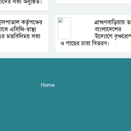
যদের সভা অনুষ্ঠিত।
াসপাতাল কর্তৃপক্ষের
ব্রাহ্মণবাড়িয়ায় ত
াথে এসিজি-স্বাস্থ্য
বাংলাদেশের
এর মতবিনিময় সভা
উদ্যোগে বৃক্ষরো
ও গাছের চারা বিতরণ।
Home