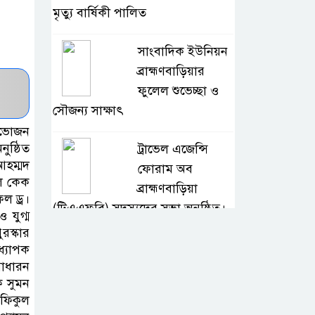
মৃত্যু বার্ষিকী পালিত
সাংবাদিক ইউনিয়ন
ব্রাহ্মণবাড়িয়ার
ফুলেল শুভেচ্ছা ও
সৌজন্য সাক্ষাৎ
বনভোজন
ুষ্ঠিত
ট্রাভেল এজেন্সি
আহম্মদ
ফোরাম অব
িল কেক
ব্রাহ্মণবাড়িয়া
ল ড্র।
(টিএএফবি) সদস্যদের সভা অনুষ্ঠিত।
 যুগ্ম
রস্কার
সরাইলে ডিপিএফ’র
ধ্যাপক
সাধারন
মতবিনিময় সভায়
ক সুমন
অনুষ্ঠিত
রফিকুল