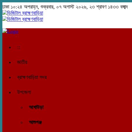
ঢাকা
১০:২৪ অপরাহ্ন, শুক্রবার, ০৭ অগাস্ট ২০২৬, ২৩ শ্রাবণ ১৪৩৩ বঙ্গাব্দ
::
জাতীয়
ব্রাহ্মণবাড়িয়া সদর
উপজেলা
আখাউড়া
আশুগঞ্জ