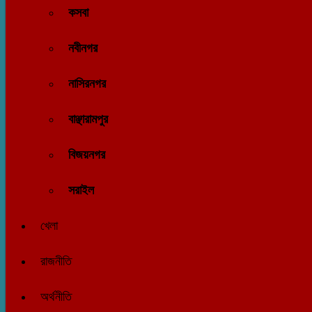
কসবা
নবীনগর
নাসিরনগর
বাঞ্ছারামপুর
বিজয়নগর
সরাইল
খেলা
রাজনীতি
অর্থনীতি