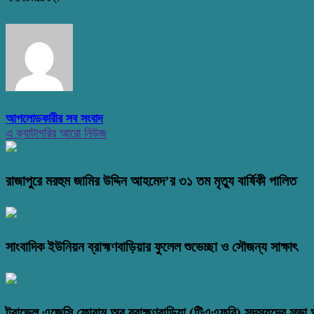
আপলোডকারীর সব সংবাদ
এ ক্যাটাগরির আরো নিউজ
রাজাপুরে মরহুম জামির উদ্দিন আহমেদ’র ৩১ তম মৃত্যু বার্ষিকী পালিত
সাংবাদিক ইউনিয়ন ব্রাহ্মণবাড়িয়ার ফুলেল শুভেচ্ছা ও সৌজন্য সাক্ষাৎ
ট্রাভেল এজেন্সি ফোরাম অব ব্রাহ্মণবাড়িয়া (টিএএফবি) সদস্যদের সভা অ