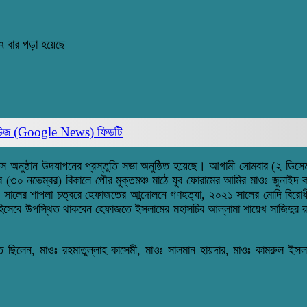
 বার পড়া হয়েছে
িউজ (Google News)
ফিডটি
েন্স অনুষ্ঠান উদযাপনের প্রস্তুতি সভা অনুষ্ঠিত হয়েছে। আগামী সোমবার (২ ডিসে
বার (৩০ নভেম্বর) বিকালে পৌর মুক্তমঞ্চ মাঠে যুব ফোরামের আমির মাওঃ জুনাইদ
২০১৩ সালের শাপলা চত্বরে হেফাজতের আন্দোলনে গণহত্যা, ২০২১ সালের মোদি বিরো
িথি হিসেবে উপস্থিত থাকবেন হেফাজতে ইসলামের মহাসচিব আল্লামা শায়েখ সাজিদ
িত ছিলেন, মাওঃ রহমাতুল্লাহ কাসেমী, মাওঃ সালমান হায়দার, মাওঃ কামরুল ইস