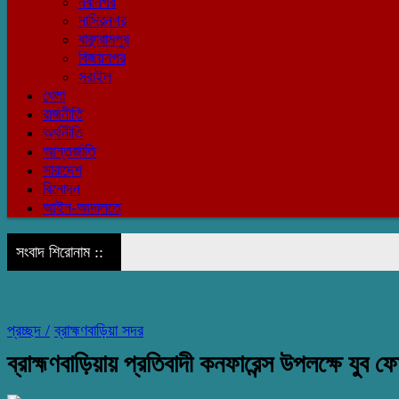
নবীনগর
নাসিরনগর
বাঞ্ছারামপুর
বিজয়নগর
সরাইল
খেলা
রাজনীতি
অর্থনীতি
আন্তর্জাতি
সারাদেশ
বিনোদন
আইন-আদালতে
সংবাদ শিরোনাম ::
প্রচ্ছদ /
ব্রাহ্মণবাড়িয়া সদর
ব্রাহ্মণবাড়িয়ায় প্রতিবাদী কনফারেন্স উপলক্ষে যুব ফো