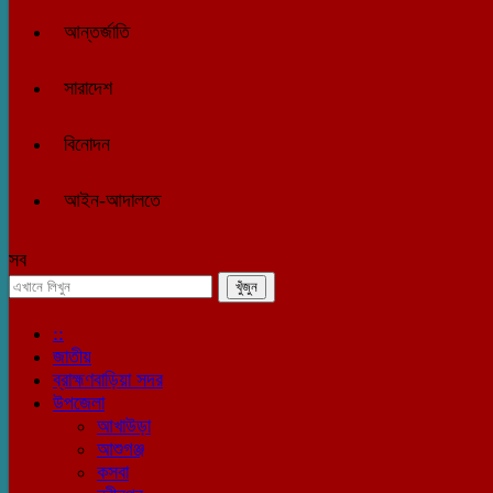
আন্তর্জাতি
সারাদেশ
বিনোদন
আইন-আদালতে
সব
::
জাতীয়
ব্রাহ্মণবাড়িয়া সদর
উপজেলা
আখাউড়া
আশুগঞ্জ
কসবা