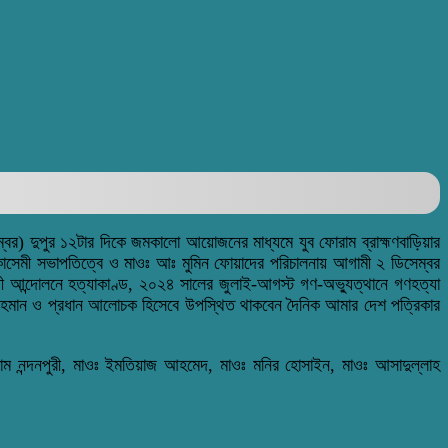
ম্বর) দুপুর ১২টার দিকে জমকালো আয়োজনের মাধ্যমে যুব ফোরাম ব্রাহ্মণবাড়িয়ার
 কাসেমী সভাপতিত্বে ও মাওঃ আঃ মুমিন ফোয়াদের পরিচালনায় আগামী ২ ডিসেম্বর
ধী আন্দোলনে হত্যাকাণ্ড, ২০২৪ সালের জুলাই-আগস্ট গণ-অভ্যুত্থানে গণহত্যা
ুর রহমান ও প্রধান আলোচক হিসেবে উপস্থিত থাকবেন দৈনিক আমার দেশ পত্রিকার
লাম নন্দনপুরী, মাওঃ ইমতিয়াজ আহমেদ, মাওঃ মনির হোসাইন, মাওঃ আসাদুল্লাহ