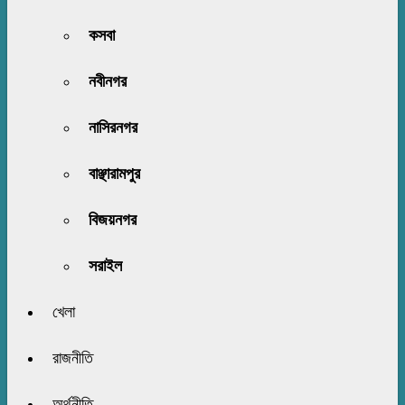
কসবা
নবীনগর
নাসিরনগর
বাঞ্ছারামপুর
বিজয়নগর
সরাইল
খেলা
রাজনীতি
অর্থনীতি