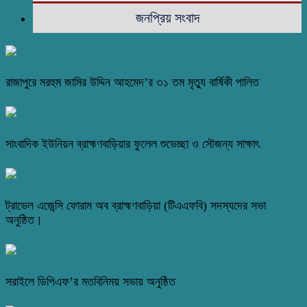
জনপ্রিয় সংবাদ
রাজাপুরে মরহুম জামির উদ্দিন আহমেদ’র ৩১ তম মৃত্যু বার্ষিকী পালিত
সাংবাদিক ইউনিয়ন ব্রাহ্মণবাড়িয়ার ফুলেল শুভেচ্ছা ও সৌজন্য সাক্ষাৎ
ট্রাভেল এজেন্সি ফোরাম অব ব্রাহ্মণবাড়িয়া (টিএএফবি) সদস্যদের সভা
অনুষ্ঠিত।
সরাইলে ডিপিএফ’র মতবিনিময় সভায় অনুষ্ঠিত