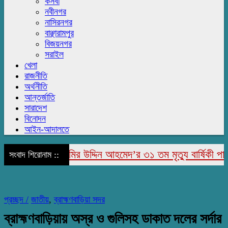
কসবা
নবীনগর
নাসিরনগর
বাঞ্ছারামপুর
বিজয়নগর
সরাইল
খেলা
রাজনীতি
অর্থনীতি
আন্তর্জাতি
সারাদেশ
বিনোদন
আইন-আদালতে
জাপুরে মরহুম জামির উদ্দিন আহমেদ’র ৩১ তম মৃত্যু বার্ষিকী পালিত
সংবাদ শিরোনাম ::
প্রচ্ছদ /
জাতীয়
,
ব্রাহ্মণবাড়িয়া সদর
ব্রাহ্মণবাড়িয়ায় অস্র ও গুলিসহ ডাকাত দলের সর্দার