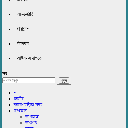
আন্তর্জাতি
সারাদেশ
বিনোদন
আইন-আদালতে
সব
::
জাতীয়
ব্রাহ্মণবাড়িয়া সদর
উপজেলা
আখাউড়া
আশুগঞ্জ