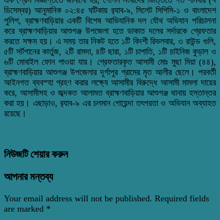
ডিসেম্বর) আনুমানিক ০২:৪৫ ঘটিকায় র‌্যাব-৯, সিলেট সিপিসি-১ ও বাংলাদেশ
পুলিশ, ব্রাহ্মণবাড়িয়ার একটি বিশেষ আভিযানিক দল যৌথ অভিযান পরিচালনা
করে ব্রাহ্মণবাড়িয়ার আশুগঞ্জ উপজেলা হতে ডাকাত দলের সর্দারকে গ্রেফতার
করতে সক্ষম হয়। এ সময় তার নিকট হতে ১টি বিদশী রিভলবার, ৩ রাউন্ড গুলি,
৫টি সর্টগানের কার্তুজ, ২টি রামদা, ৪টি ছারা, ১টি চাপাতি, ১টি চাইনিজ কুড়াল ও
৬টি মোবাইল ফোন পাওয়া যায়। গ্রেফতারকৃত আসামী মোঃ মুছা মিয়া (৪৪),
ব্রাহ্মণবাড়িয়ার আশুগঞ্জ উপজেলার দূর্গাপুর গ্রামের মৃত আলীর ছেলে। পরবর্তী
আইনগত ব্যবস্হা গ্রহণ করার লক্ষ্যে আসামীর বিরুদ্ধে আসামী মামলা দায়ের
করে, আসামীসহ ও জব্দকত আলামত ব্রাহ্মণবাড়িয়ার আশুগঞ্জ থানায় হস্তান্তর
করা হয়। এছাড়াও, র‌্যাব-৯ এর চলমান গোয়েন্দা তৎপরতা ও অভিযান অব্যাহত
রয়েছে।
নিউজটি শেয়ার করুন
আপনার মন্তব্য
Your email address will not be published.
Required fields
are marked
*