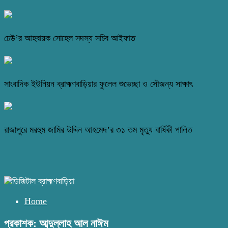
ঢেউ’র আহবায়ক সোহেল সদস্য সচিব আইফাত
সাংবাদিক ইউনিয়ন ব্রাহ্মণবাড়িয়ার ফুলেল শুভেচ্ছা ও সৌজন্য সাক্ষাৎ
রাজাপুরে মরহুম জামির উদ্দিন আহমেদ’র ৩১ তম মৃত্যু বার্ষিকী পালিত
Home
প্রকাশক: আব্দুল্লাহ আল নাঈম