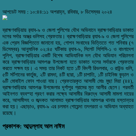
আপডেট সময় : ১০:৪৪:১১ অপরাহ্ন, রবিবার, ৮ ডিসেম্বর ২০২৪
ব্রাহ্মণবাড়িয়ায় র‌্যাব-৯ ও জেলা পুলিশের যৌথ অভিযানে ব্রাহ্মণবাড়িয়ার ডাকাত
দলের সর্দার অস্ত্র গুলিসহ গ্রেফতার। ব্রাহ্মণবাড়িয়ার র‌্যাব-৯ ও জেলা পুলিশের
এক প্রেস বিজ্ঞপ্তিতে জানানো হয়, গোপন সংবাদের ভিত্তিতে গত শনিবার (৭
ডিসেম্বর) আনুমানিক ০২:৪৫ ঘটিকায় র‌্যাব-৯, সিলেট সিপিসি-১ ও বাংলাদেশ
পুলিশ, ব্রাহ্মণবাড়িয়ার একটি বিশেষ আভিযানিক দল যৌথ অভিযান পরিচালনা
করে ব্রাহ্মণবাড়িয়ার আশুগঞ্জ উপজেলা হতে ডাকাত দলের সর্দারকে গ্রেফতার
করতে সক্ষম হয়। এ সময় তার নিকট হতে ১টি বিদশী রিভলবার, ৩ রাউন্ড গুলি,
৫টি সর্টগানের কার্তুজ, ২টি রামদা, ৪টি ছারা, ১টি চাপাতি, ১টি চাইনিজ কুড়াল ও
৬টি মোবাইল ফোন পাওয়া যায়। গ্রেফতারকৃত আসামী মোঃ মুছা মিয়া (৪৪),
ব্রাহ্মণবাড়িয়ার আশুগঞ্জ উপজেলার দূর্গাপুর গ্রামের মৃত আলীর ছেলে। পরবর্তী
আইনগত ব্যবস্হা গ্রহণ করার লক্ষ্যে আসামীর বিরুদ্ধে আসামী মামলা দায়ের
করে, আসামীসহ ও জব্দকত আলামত ব্রাহ্মণবাড়িয়ার আশুগঞ্জ থানায় হস্তান্তর
করা হয়। এছাড়াও, র‌্যাব-৯ এর চলমান গোয়েন্দা তৎপরতা ও অভিযান অব্যাহত
রয়েছে।
প্রকাশক: আব্দুল্লাহ আল নাঈম