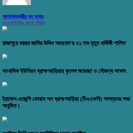
আপলোডকারীর সব সংবাদ
এ ক্যাটাগরির আরো নিউজ
রাজাপুরে মরহুম জামির উদ্দিন আহমেদ’র ৩১ তম মৃত্যু বার্ষিকী পালিত
সাংবাদিক ইউনিয়ন ব্রাহ্মণবাড়িয়ার ফুলেল শুভেচ্ছা ও সৌজন্য সাক্ষাৎ
ট্রাভেল এজেন্সি ফোরাম অব ব্রাহ্মণবাড়িয়া (টিএএফবি) সদস্যদের সভা
অনুষ্ঠিত।