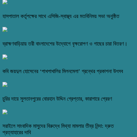
হাসপাতাল কর্তৃপক্ষের সাথে এসিজি-স্বাস্থ্য এর মতবিনিময় সভা অনুষ্ঠিত
ব্রাহ্মণবাড়িয়ায় তরী বাংলাদেশের উদ্যোগে বৃক্ষরোপণ ও গাছের চারা বিতরণ।
কবি জয়দুল হোসেনের ‘পাখপাখালির মিলনমেলা’ গ্রন্থের প্রকাশনা উৎসব
চুরির দায়ে সুলতানপুরের বোরহান উদ্দিন গ্রেপ্তার, কারাগারে প্রেরণ
সরাইলে সাংবাদিক মাসুদের বিরুদ্ধে মিথ্যা মামলার তীব্র নিন্দা: দ্রুত
প্রত্যাহারের দাবি