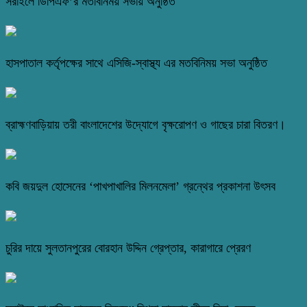
সরাইলে ডিপিএফ’র মতবিনিময় সভায় অনুষ্ঠিত
হাসপাতাল কর্তৃপক্ষের সাথে এসিজি-স্বাস্থ্য এর মতবিনিময় সভা অনুষ্ঠিত
ব্রাহ্মণবাড়িয়ায় তরী বাংলাদেশের উদ্যোগে বৃক্ষরোপণ ও গাছের চারা বিতরণ।
কবি জয়দুল হোসেনের ‘পাখপাখালির মিলনমেলা’ গ্রন্থের প্রকাশনা উৎসব
চুরির দায়ে সুলতানপুরের বোরহান উদ্দিন গ্রেপ্তার, কারাগারে প্রেরণ