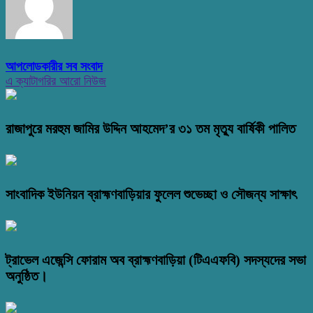
আপলোডকারীর সব সংবাদ
এ ক্যাটাগরির আরো নিউজ
রাজাপুরে মরহুম জামির উদ্দিন আহমেদ’র ৩১ তম মৃত্যু বার্ষিকী পালিত
সাংবাদিক ইউনিয়ন ব্রাহ্মণবাড়িয়ার ফুলেল শুভেচ্ছা ও সৌজন্য সাক্ষাৎ
ট্রাভেল এজেন্সি ফোরাম অব ব্রাহ্মণবাড়িয়া (টিএএফবি) সদস্যদের সভা
অনুষ্ঠিত।