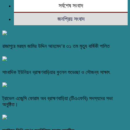
সর্বশেষ সংবাদ
জনপ্রিয় সংবাদ
রাজাপুরে মরহুম জামির উদ্দিন আহমেদ’র ৩১ তম মৃত্যু বার্ষিকী পালিত
সাংবাদিক ইউনিয়ন ব্রাহ্মণবাড়িয়ার ফুলেল শুভেচ্ছা ও সৌজন্য সাক্ষাৎ
ট্রাভেল এজেন্সি ফোরাম অব ব্রাহ্মণবাড়িয়া (টিএএফবি) সদস্যদের সভা
অনুষ্ঠিত।