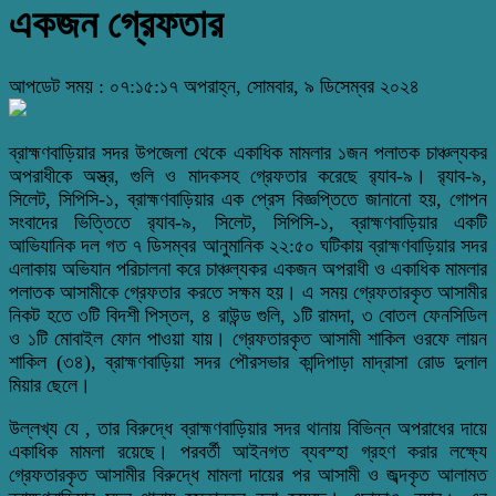
একজন গ্রেফতার
আপডেট সময় : ০৭:১৫:১৭ অপরাহ্ন, সোমবার, ৯ ডিসেম্বর ২০২৪
ব্রাহ্মণবাড়িয়ার সদর উপজেলা থেকে একাধিক মামলার ১জন পলাতক চাঞ্চল্যকর
অপরাধীকে অস্ত্র, গুলি ও মাদকসহ গ্রেফতার করেছে র‌্যাব-৯। র‌্যাব-৯,
সিলেট, সিপিসি-১, ব্রাহ্মণবাড়িয়ার এক প্রেস বিজ্ঞপ্তিতে জানানো হয়, গোপন
সংবাদের ভিত্তিতে র‌্যাব-৯, সিলেট, সিপিসি-১, ব্রাহ্মণবাড়িয়ার একটি
আভিযানিক দল গত ৭ ডিসম্বর আনুমানিক ২২:৫০ ঘটিকায় ব্রাহ্মণবাড়িয়ার সদর
এলাকায় অভিযান পরিচালনা করে চাঞ্চল্যকর একজন অপরাধী ও একাধিক মামলার
পলাতক আসামীকে গ্রেফতার করতে সক্ষম হয়। এ সময় গ্রেফতারকৃত আসামীর
নিকট হতে ৩টি বিদশী পিস্তল, ৪ রাউন্ড গুলি, ১টি রামদা, ৩ বোতল ফেনসিডিল
ও ১টি মোবাইল ফোন পাওয়া যায়। গ্রেফতারকৃত আসামী শাকিল ওরফে লায়ন
শাকিল (৩৪), ব্রাহ্মণবাড়িয়া সদর পৌরসভার কান্দিপাড়া মাদ্রাসা রোড দুলাল
মিয়ার ছেলে।
উল্লখ্য যে , তার বিরুদ্ধে ব্রাহ্মণবাড়িয়ার সদর থানায় বিভিন্ন অপরাধের দায়ে
একাধিক মামলা রয়েছে। পরবর্তী আইনগত ব্যবস্হা গ্রহণ করার লক্ষ্যে
গ্রেফতারকৃত আসামীর বিরুদ্ধে মামলা দায়ের পর আসামী ও জব্দকৃত আলামত