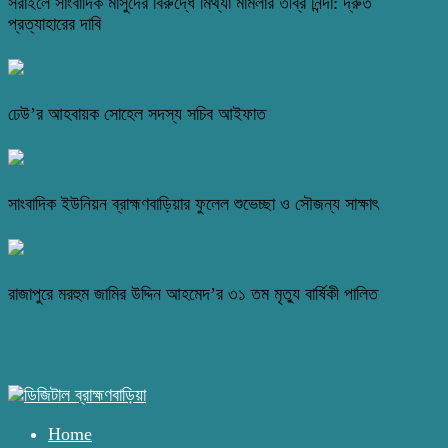
সরাইলে সাংবাদিক মাসুদের বিরুদ্ধে মিথ্যা মামলার তীব্র নিন্দা: দ্রুত
প্রত্যাহারের দাবি
ঢেউ’র আহবায়ক সোহেল সদস্য সচিব আইফাত
সাংবাদিক ইউনিয়ন ব্রাহ্মণবাড়িয়ার ফুলেল শুভেচ্ছা ও সৌজন্য সাক্ষাৎ
রাজাপুরে মরহুম জামির উদ্দিন আহমেদ’র ৩১ তম মৃত্যু বার্ষিকী পালিত
Home