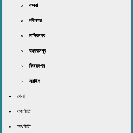
কসবা
নবীনগর
নাসিরনগর
বাঞ্ছারামপুর
বিজয়নগর
সরাইল
খেলা
রাজনীতি
অর্থনীতি