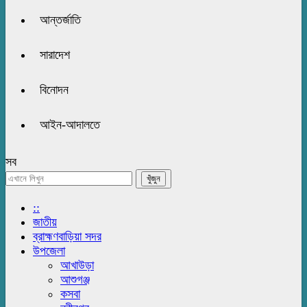
আন্তর্জাতি
সারাদেশ
বিনোদন
আইন-আদালতে
সব
::
জাতীয়
ব্রাহ্মণবাড়িয়া সদর
উপজেলা
আখাউড়া
আশুগঞ্জ
কসবা