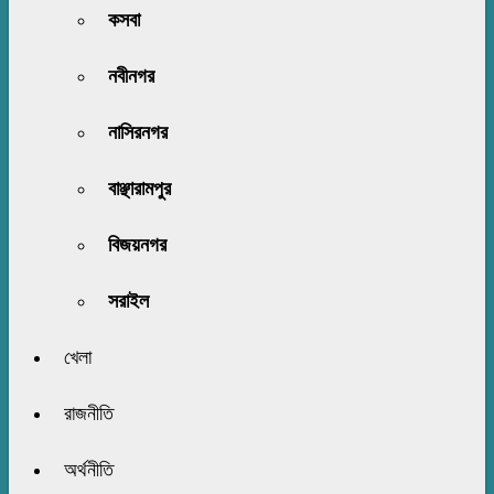
কসবা
নবীনগর
নাসিরনগর
বাঞ্ছারামপুর
বিজয়নগর
সরাইল
খেলা
রাজনীতি
অর্থনীতি