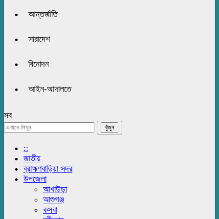
আন্তর্জাতি
সারাদেশ
বিনোদন
আইন-আদালতে
সব
::
জাতীয়
ব্রাহ্মণবাড়িয়া সদর
উপজেলা
আখাউড়া
আশুগঞ্জ
কসবা