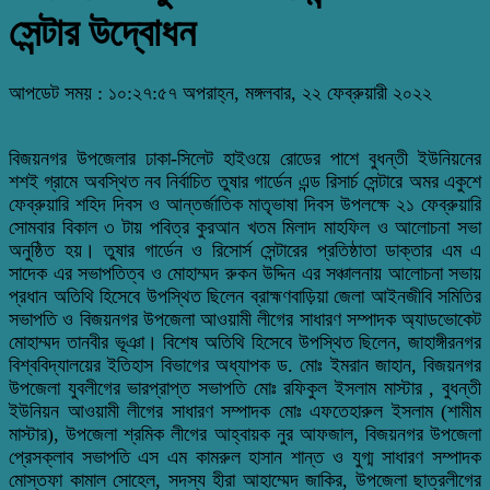
সেন্টার উদ্বোধন
আপডেট সময় : ১০:২৭:৫৭ অপরাহ্ন, মঙ্গলবার, ২২ ফেব্রুয়ারী ২০২২
বিজয়নগর উপজেলার ঢাকা-সিলেট হাইওয়ে রোডের পাশে বুধন্তী ইউনিয়নের
শশই গ্রামে অবস্থিত নব নির্বাচিত তুষার গার্ডেন এন্ড রিসার্চ সেন্টারে অমর একুশে
ফেব্রুয়ারি শহিদ দিবস ও আন্তর্জাতিক মাতৃভাষা দিবস উপলক্ষে ২১ ফেব্রুয়ারি
সোমবার বিকাল ৩ টায় পবিত্র কুরআন খতম মিলাদ মাহফিল ও আলোচনা সভা
অনুষ্ঠিত হয়। তুষার গার্ডেন ও রিসোর্স সেন্টারের প্রতিষ্ঠাতা ডাক্তার এম এ
সাদেক এর সভাপতিত্ব ও মোহাম্মদ রুকন উদ্দিন এর সঞ্চালনায় আলোচনা সভায়
প্রধান অতিথি হিসেবে উপস্থিত ছিলেন ব্রাহ্মণবাড়িয়া জেলা আইনজীবি সমিতির
সভাপতি ও বিজয়নগর উপজেলা আওয়ামী লীগের সাধারণ সম্পাদক অ্যাডভোকেট
মোহাম্মদ তানবীর ভূঞা। বিশেষ অতিথি হিসেবে উপস্থিত ছিলেন, জাহাঙ্গীরনগর
বিশ্ববিদ্যালয়ের ইতিহাস বিভাগের অধ্যাপক ড. মোঃ ইমরান জাহান, বিজয়নগর
উপজেলা যুবলীগের ভারপ্রাপ্ত সভাপতি মোঃ রফিকুল ইসলাম মাস্টার , বুধন্তী
ইউনিয়ন আওয়ামী লীগের সাধারণ সম্পাদক মোঃ এফতেহারুল ইসলাম (শামীম
মাস্টার), উপজেলা শ্রমিক লীগের আহ্বায়ক নুর আফজাল, বিজয়নগর উপজেলা
প্রেসক্লাব সভাপতি এস এম কামরুল হাসান শান্ত ও যুগ্ম সাধারণ সম্পাদক
মোস্তফা কামাল সোহেল, সদস্য হীরা আহাম্মেদ জাকির, উপজেলা ছাত্রলীগের