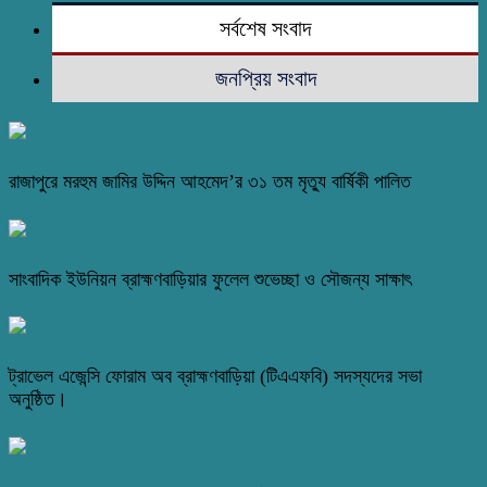
সর্বশেষ সংবাদ
জনপ্রিয় সংবাদ
রাজাপুরে মরহুম জামির উদ্দিন আহমেদ’র ৩১ তম মৃত্যু বার্ষিকী পালিত
সাংবাদিক ইউনিয়ন ব্রাহ্মণবাড়িয়ার ফুলেল শুভেচ্ছা ও সৌজন্য সাক্ষাৎ
ট্রাভেল এজেন্সি ফোরাম অব ব্রাহ্মণবাড়িয়া (টিএএফবি) সদস্যদের সভা
অনুষ্ঠিত।