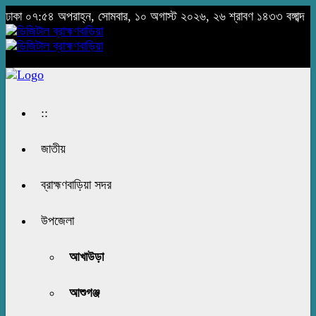
ঢাকা
০৭:৫৪ অপরাহ্ন, সোমবার, ১০ অগাস্ট ২০২৬, ২৬ শ্রাবণ ১৪৩৩ বঙ্গাব্দ
::
জাতীয়
ব্রাহ্মণবাড়িয়া সদর
উপজেলা
আখাউড়া
আশুগঞ্জ