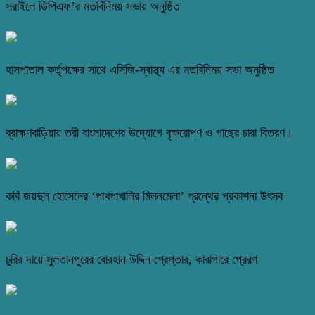
সরাইলে ডিপিএফ’র মতবিনিময় সভায় অনুষ্ঠিত
হাসপাতাল কর্তৃপক্ষের সাথে এসিজি-স্বাস্থ্য এর মতবিনিময় সভা অনুষ্ঠিত
ব্রাহ্মণবাড়িয়ায় তরী বাংলাদেশের উদ্যোগে বৃক্ষরোপণ ও গাছের চারা বিতরণ।
কবি জয়দুল হোসেনের ‘পাখপাখালির মিলনমেলা’ গ্রন্থের প্রকাশনা উৎসব
চুরির দায়ে সুলতানপুরের বোরহান উদ্দিন গ্রেপ্তার, কারাগারে প্রেরণ