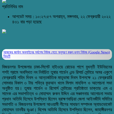
প্রতিনিধির নাম
আপডেট সময় : ১০:২৭:৫৭ অপরাহ্ন, মঙ্গলবার, ২২ ফেব্রুয়ারী ২০২২
৪৩১ বার পড়া হয়েছে
আজকের জার্নাল অনলাইনের সর্বশেষ নিউজ পেতে অনুসরণ করুন
গুগল নিউজ (Google News)
ফিডটি
বিজয়নগর উপজেলার ঢাকা-সিলেট হাইওয়ে রোডের পাশে বুধন্তী ইউনিয়নের
শশই গ্রামে অবস্থিত নব নির্বাচিত তুষার গার্ডেন এন্ড রিসার্চ সেন্টারে অমর একুশে
ফেব্রুয়ারি শহিদ দিবস ও আন্তর্জাতিক মাতৃভাষা দিবস উপলক্ষে ২১ ফেব্রুয়ারি
সোমবার বিকাল ৩ টায় পবিত্র কুরআন খতম মিলাদ মাহফিল ও আলোচনা সভা
অনুষ্ঠিত হয়। তুষার গার্ডেন ও রিসোর্স সেন্টারের প্রতিষ্ঠাতা ডাক্তার এম এ
সাদেক এর সভাপতিত্ব ও মোহাম্মদ রুকন উদ্দিন এর সঞ্চালনায় আলোচনা সভায়
প্রধান অতিথি হিসেবে উপস্থিত ছিলেন ব্রাহ্মণবাড়িয়া জেলা আইনজীবি সমিতির
সভাপতি ও বিজয়নগর উপজেলা আওয়ামী লীগের সাধারণ সম্পাদক অ্যাডভোকেট
মোহাম্মদ তানবীর ভূঞা। বিশেষ অতিথি হিসেবে উপস্থিত ছিলেন, জাহাঙ্গীরনগর