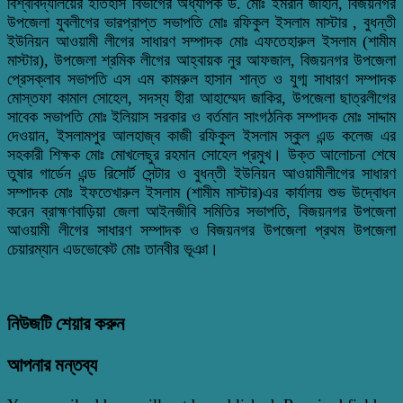
বিশ্ববিদ্যালয়ের ইতিহাস বিভাগের অধ্যাপক ড. মোঃ ইমরান জাহান, বিজয়নগর
উপজেলা যুবলীগের ভারপ্রাপ্ত সভাপতি মোঃ রফিকুল ইসলাম মাস্টার , বুধন্তী
ইউনিয়ন আওয়ামী লীগের সাধারণ সম্পাদক মোঃ এফতেহারুল ইসলাম (শামীম
মাস্টার), উপজেলা শ্রমিক লীগের আহ্বায়ক নুর আফজাল, বিজয়নগর উপজেলা
প্রেসক্লাব সভাপতি এস এম কামরুল হাসান শান্ত ও যুগ্ম সাধারণ সম্পাদক
মোস্তফা কামাল সোহেল, সদস্য হীরা আহাম্মেদ জাকির, উপজেলা ছাত্রলীগের
সাবেক সভাপতি মোঃ ইলিয়াস সরকার ও বর্তমান সাংগঠনিক সম্পাদক মোঃ সাদ্দাম
দেওয়ান, ইসলামপুর আলহাজ্ব কাজী রফিকুল ইসলাম স্কুল এন্ড কলেজ এর
সহকারী শিক্ষক মোঃ মোখলেছুর রহমান সোহেল প্রমুখ। উক্ত আলোচনা শেষে
তুষার গার্ডেন এন্ড রিসোর্ট সেন্টার ও বুধন্তী ইউনিয়ন আওয়ামীলীগের সাধারণ
সম্পাদক মোঃ ইফতেখারুল ইসলাম (শামীম মাস্টার)এর কার্যালয় শুভ উদ্বোধন
করেন ব্রাহ্মণবাড়িয়া জেলা আইনজীবি সমিতির সভাপতি, বিজয়নগর উপজেলা
আওয়ামী লীগের সাধারণ সম্পাদক ও বিজয়নগর উপজেলা প্রথম উপজেলা
চেয়ারম্যান এডভোকেট মোঃ তানবীর ভূঞা।
নিউজটি শেয়ার করুন
আপনার মন্তব্য