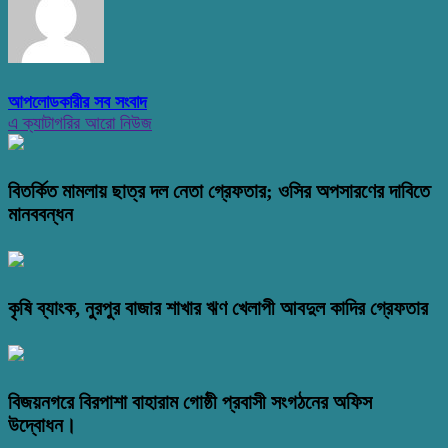
আপলোডকারীর সব সংবাদ
এ ক্যাটাগরির আরো নিউজ
বিতর্কিত মামলায় ছাত্র দল নেতা গ্রেফতার; ওসির অপসারণের দাবিতে
মানববন্ধন
কৃষি ব্যাংক, নুরপুর বাজার শাখার ঋণ খেলাপী আবদুল কাদির গ্রেফতার
বিজয়নগরে বিরপাশা বাহারাম গোষ্ঠী প্রবাসী সংগঠনের অফিস
উদ্বোধন।