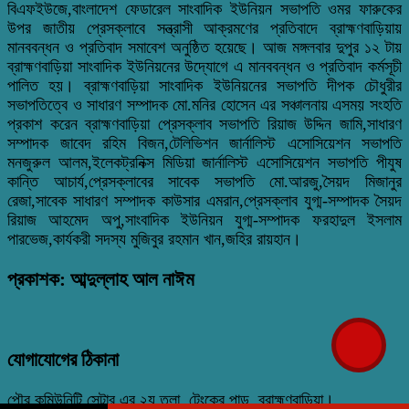
বিএফইউজে,বাংলাদেশ ফেডারেল সাংবাদিক ইউনিয়ন সভাপতি ওমর ফারুকের
উপর জাতীয় প্রেসক্লাবে সন্ত্রাসী আক্রমণের প্রতিবাদে ব্রাহ্মণবাড়িয়ায়
মানববন্ধন ও প্রতিবাদ সমাবেশ অনুষ্ঠিত হয়েছে। আজ মঙ্গলবার দুপুর ১২ টায়
ব্রাহ্মণবাড়িয়া সাংবাদিক ইউনিয়নের উদ্যোগে এ মানববন্ধন ও প্রতিবাদ কর্মসূচী
পালিত হয়। ব্রাহ্মণবাড়িয়া সাংবাদিক ইউনিয়নের সভাপতি দীপক চৌধুরীর
সভাপতিত্বে ও সাধারণ সম্পাদক মো.মনির হোসেন এর সঞ্চালনায় এসময় সংহতি
প্রকাশ করেন ব্রাহ্মণবাড়িয়া প্রেসক্লাব সভাপতি রিয়াজ উদ্দিন জামি,সাধারণ
সম্পাদক জাবেদ রহিম বিজন,টেলিভিশন জার্নালিস্ট এসোসিয়েশন সভাপতি
মনজুরুল আলম,ইলেকট্রনিক্স মিডিয়া জার্নালিস্ট এসোসিয়েশন সভাপতি পীযুষ
কান্তি আচার্য,প্রেসক্লাবের সাবেক সভাপতি মো.আরজু,সৈয়দ মিজানুর
রেজা,সাবেক সাধারণ সম্পাদক কাউসার এমরান,প্রেসক্লাব যুগ্ম-সম্পাদক সৈয়দ
রিয়াজ আহমেদ অপু,সাংবাদিক ইউনিয়ন যুগ্ম-সম্পাদক ফরহাদুল ইসলাম
পারভেজ,কার্যকরী সদস্য মুজিবুর রহমান খান,জহির রায়হান।
প্রকাশক: আব্দুল্লাহ আল নাঈম
যোগাযোগের ঠিকানা
পৌর কমিউনিটি সেন্টার এর ২য় তলা, টেংকের পাড়, ব্রাহ্মণবাড়িয়া।