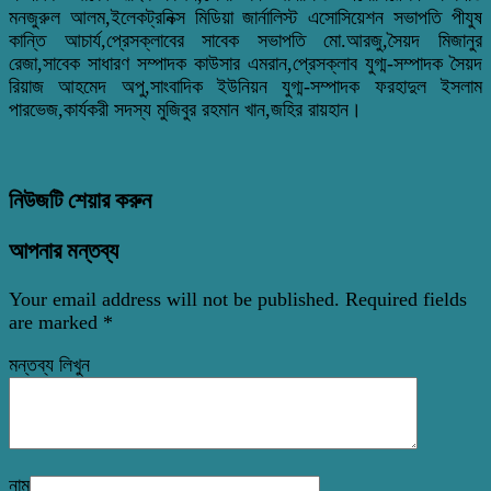
মনজুরুল আলম,ইলেকট্রনিক্স মিডিয়া জার্নালিস্ট এসোসিয়েশন সভাপতি পীযুষ
কান্তি আচার্য,প্রেসক্লাবের সাবেক সভাপতি মো.আরজু,সৈয়দ মিজানুর
রেজা,সাবেক সাধারণ সম্পাদক কাউসার এমরান,প্রেসক্লাব যুগ্ম-সম্পাদক সৈয়দ
রিয়াজ আহমেদ অপু,সাংবাদিক ইউনিয়ন যুগ্ম-সম্পাদক ফরহাদুল ইসলাম
পারভেজ,কার্যকরী সদস্য মুজিবুর রহমান খান,জহির রায়হান।
নিউজটি শেয়ার করুন
আপনার মন্তব্য
Your email address will not be published.
Required fields
are marked
*
মন্তব্য লিখুন
নাম