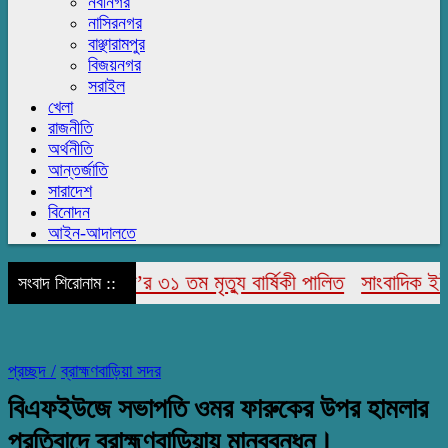
নবীনগর
নাসিরনগর
বাঞ্ছারামপুর
বিজয়নগর
সরাইল
খেলা
রাজনীতি
অর্থনীতি
আন্তর্জাতি
সারাদেশ
বিনোদন
আইন-আদালতে
র উদ্দিন আহমেদ’র ৩১ তম মৃত্যু বার্ষিকী পালিত
সাংবাদিক ইউনিয়
সংবাদ শিরোনাম ::
প্রচ্ছদ /
ব্রাহ্মণবাড়িয়া সদর
বিএফইউজে সভাপতি ওমর ফারুকের উপর হামলার
প্রতিবাদে ব্রাহ্মণবাড়িয়ায় মানববন্ধন।