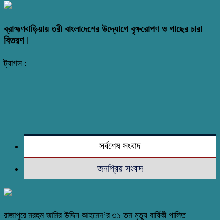
ব্রাহ্মণবাড়িয়ায় তরী বাংলাদেশের উদ্যোগে বৃক্ষরোপণ ও গাছের চারা
বিতরণ।
ট্যাগস :
সর্বশেষ সংবাদ
জনপ্রিয় সংবাদ
রাজাপুরে মরহুম জামির উদ্দিন আহমেদ’র ৩১ তম মৃত্যু বার্ষিকী পালিত