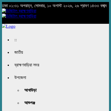
ঢাকা
০১:৩১ অপরাহ্ন, সোমবার, ১০ অগাস্ট ২০২৬, ২৬ শ্রাবণ ১৪৩৩ বঙ্গাব্দ
::
জাতীয়
ব্রাহ্মণবাড়িয়া সদর
উপজেলা
আখাউড়া
আশুগঞ্জ