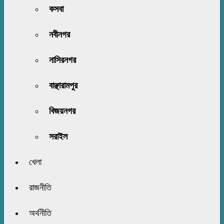
কসবা
নবীনগর
নাসিরনগর
বাঞ্ছারামপুর
বিজয়নগর
সরাইল
খেলা
রাজনীতি
অর্থনীতি