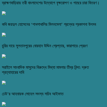
ব্রাহ্মণবাড়িয়ায় তরী বাংলাদেশের উদ্যোগে বৃক্ষরোপণ ও গাছের চারা বিতরণ।
কবি জয়দুল হোসেনের ‘পাখপাখালির মিলনমেলা’ গ্রন্থের প্রকাশনা উৎসব
চুরির দায়ে সুলতানপুরের বোরহান উদ্দিন গ্রেপ্তার, কারাগারে প্রেরণ
সরাইলে সাংবাদিক মাসুদের বিরুদ্ধে মিথ্যা মামলার তীব্র নিন্দা: দ্রুত
প্রত্যাহারের দাবি
ঢেউ’র আহবায়ক সোহেল সদস্য সচিব আইফাত