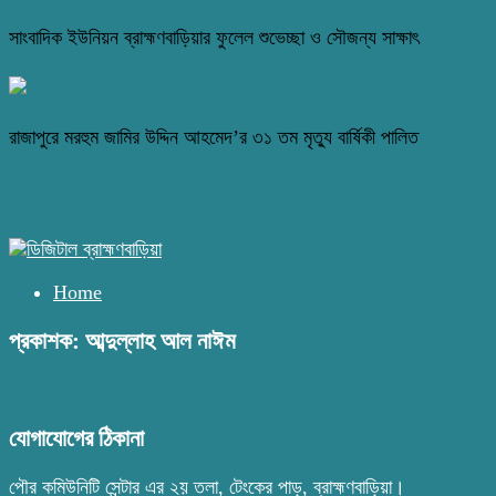
সাংবাদিক ইউনিয়ন ব্রাহ্মণবাড়িয়ার ফুলেল শুভেচ্ছা ও সৌজন্য সাক্ষাৎ
রাজাপুরে মরহুম জামির উদ্দিন আহমেদ’র ৩১ তম মৃত্যু বার্ষিকী পালিত
Home
প্রকাশক: আব্দুল্লাহ আল নাঈম
যোগাযোগের ঠিকানা
পৌর কমিউনিটি সেন্টার এর ২য় তলা, টেংকের পাড়, ব্রাহ্মণবাড়িয়া।