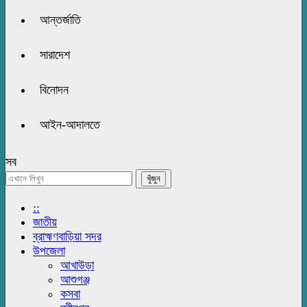
আন্তর্জাতি
সারাদেশ
বিনোদন
আইন-আদালতে
সব
::
জাতীয়
ব্রাহ্মণবাড়িয়া সদর
উপজেলা
আখাউড়া
আশুগঞ্জ
কসবা