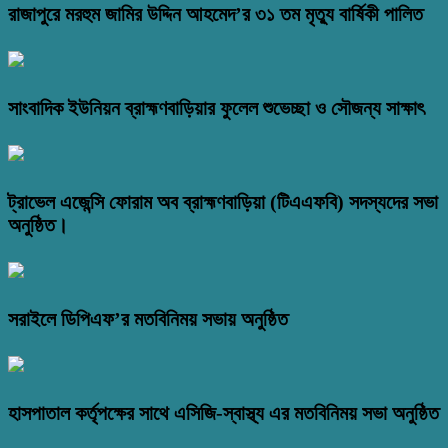
রাজাপুরে মরহুম জামির উদ্দিন আহমেদ’র ৩১ তম মৃত্যু বার্ষিকী পালিত
সাংবাদিক ইউনিয়ন ব্রাহ্মণবাড়িয়ার ফুলেল শুভেচ্ছা ও সৌজন্য সাক্ষাৎ
ট্রাভেল এজেন্সি ফোরাম অব ব্রাহ্মণবাড়িয়া (টিএএফবি) সদস্যদের সভা
অনুষ্ঠিত।
সরাইলে ডিপিএফ’র মতবিনিময় সভায় অনুষ্ঠিত
হাসপাতাল কর্তৃপক্ষের সাথে এসিজি-স্বাস্থ্য এর মতবিনিময় সভা অনুষ্ঠিত