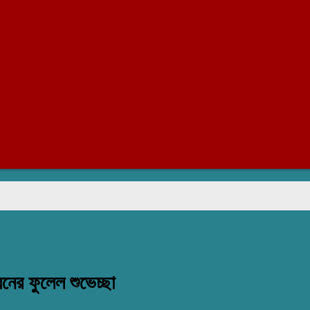
য়নের ফুলেল শুভেচ্ছা