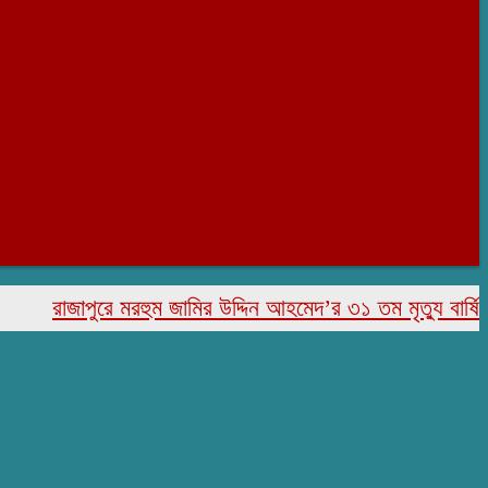
রাজাপুরে মরহুম জামির উদ্দিন আহমেদ’র ৩১ তম মৃত্যু বার্ষিকী পাল