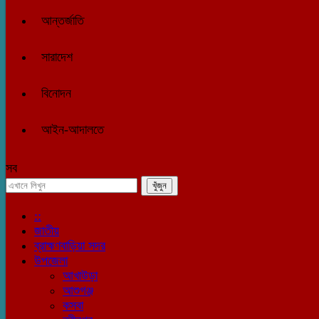
আন্তর্জাতি
সারাদেশ
বিনোদন
আইন-আদালতে
সব
::
জাতীয়
ব্রাহ্মণবাড়িয়া সদর
উপজেলা
আখাউড়া
আশুগঞ্জ
কসবা