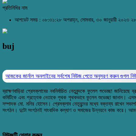
প্রতিনিধির নাম
আপডেট সময় : ০৮:৩১:২৮ অপরাহ্ন, সোমবার, ৩০ জানুয়ারী ২০২৩
২৮
buj
আজকের জার্নাল অনলাইনের সর্বশেষ নিউজ পেতে অনুসরণ করুন
গুগল ন
ব্রাহ্মণবাড়িয়া প্রেসক্লাবের নবনির্বাচিত নেতৃবৃন্দকে ফুলেল শুভেচ্ছা জানিয়
কমিটিকে এবং প্রত্যেক নেতাকে পৃথক পৃথকভাবে ফুলেল শুভেচ্ছা জানান। এসময় 
সম্পাদক মো. মনির হোসেন। প্রেসক্লাব নেতৃবৃন্দের মধ্যে বক্তব্য রাখেন সভাপ
সংগঠন। দুটো সংগঠনই সাংবাদিক কল্যাণ ও সমাজের উন্নয়নে কাজ করে। আমর
নিউজটি শেয়ার করুন