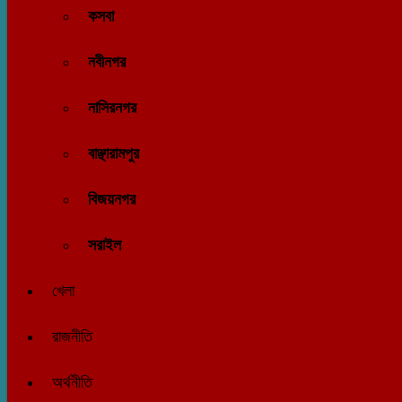
কসবা
নবীনগর
নাসিরনগর
বাঞ্ছারামপুর
বিজয়নগর
সরাইল
খেলা
রাজনীতি
অর্থনীতি