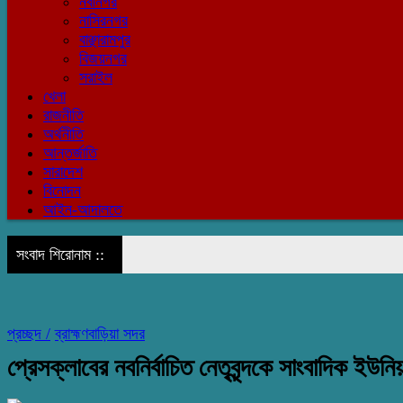
নবীনগর
নাসিরনগর
বাঞ্ছারামপুর
বিজয়নগর
সরাইল
খেলা
রাজনীতি
অর্থনীতি
আন্তর্জাতি
সারাদেশ
বিনোদন
আইন-আদালতে
সংবাদ শিরোনাম ::
প্রচ্ছদ /
ব্রাহ্মণবাড়িয়া সদর
প্রেসক্লাবের নবনির্বাচিত নেতৃবৃন্দকে সাংবাদিক ইউনি