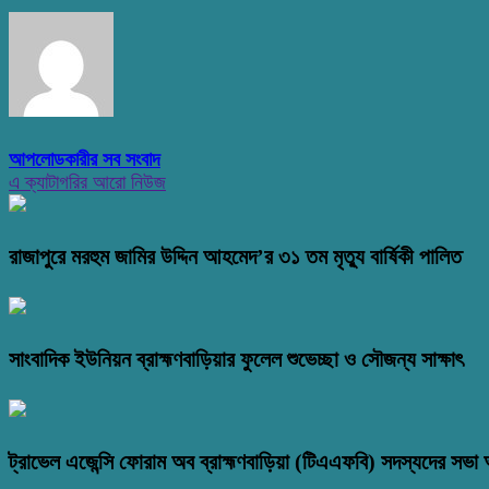
আপলোডকারীর সব সংবাদ
এ ক্যাটাগরির আরো নিউজ
রাজাপুরে মরহুম জামির উদ্দিন আহমেদ’র ৩১ তম মৃত্যু বার্ষিকী পালিত
সাংবাদিক ইউনিয়ন ব্রাহ্মণবাড়িয়ার ফুলেল শুভেচ্ছা ও সৌজন্য সাক্ষাৎ
ট্রাভেল এজেন্সি ফোরাম অব ব্রাহ্মণবাড়িয়া (টিএএফবি) সদস্যদের সভা অ