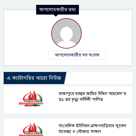
আপলোডকারীর তথ্য
আপলোডকারীর সব সংবাদ
এ ক্যাটাগরির আরো নিউজ
রাজাপুরে মরহুম জামির উদ্দিন আহমেদ’র
৩১ তম মৃত্যু বার্ষিকী পালিত
সাংবাদিক ইউনিয়ন ব্রাহ্মণবাড়িয়ার ফুলেল
শুভেচ্ছা ও সৌজন্য সাক্ষাৎ