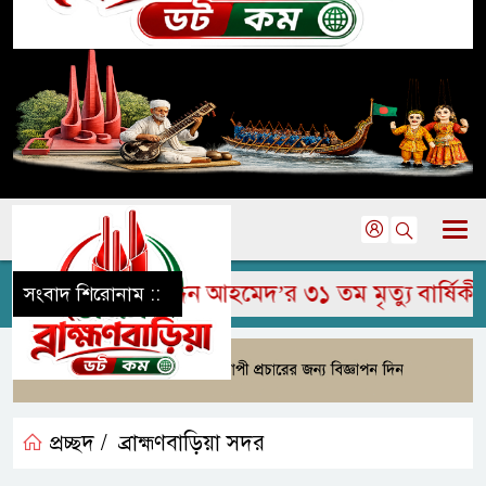
মরহুম জামির উদ্দিন আহমেদ’র ৩১ তম মৃত্যু বার্ষিকী প
সংবাদ শিরোনাম ::
প্রচ্ছদ /
ব্রাহ্মণবাড়িয়া সদর