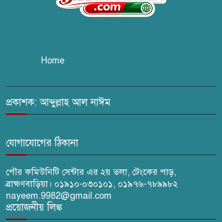
চুরির দায়ে সুলতানপুরের বোরহান
উদ্দিন গ্রেপ্তার, কারাগারে প্রেরণ
Home
সরাইলে সাংবাদিক মাসুদের বিরুদ্ধে
মিথ্যা মামলার তীব্র নিন্দা: দ্রুত
প্রত্যাহারের দাবি
প্রকাশক: আব্দুল্লাহ আল নাঈম
ঢেউ’র আহবায়ক সোহেল সদস্য
সচিব আইফাত
যোগাযোগের ঠিকানা
পৌর কমিউনিটি সেন্টার এর ২য় তলা, টেংকের পাড়,
ব্রাহ্মণবাড়িয়া। ০১৯১০-০৩০১০১, ০১৯৭৬-৭৮৯৯৮২
nayeem.9982@gmail.com
প্রয়োজনীয় লিঙ্ক