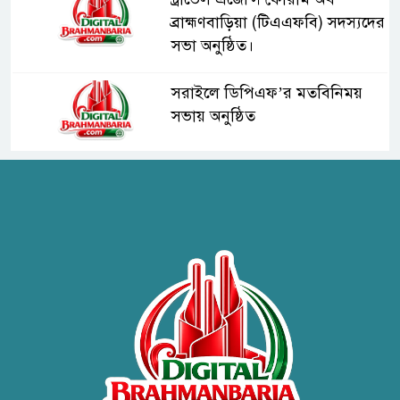
ব্রাহ্মণবাড়িয়া (টিএএফবি) সদস্যদের
সভা অনুষ্ঠিত।
সরাইলে ডিপিএফ’র মতবিনিময়
সভায় অনুষ্ঠিত
হাসপাতাল কর্তৃপক্ষের সাথে এসিজি-
স্বাস্থ্য এর মতবিনিময় সভা অনুষ্ঠিত
ব্রাহ্মণবাড়িয়ায় তরী বাংলাদেশের
উদ্যোগে বৃক্ষরোপণ ও গাছের চারা
বিতরণ।
কবি জয়দুল হোসেনের
‘পাখপাখালির মিলনমেলা’ গ্রন্থের
প্রকাশনা উৎসব