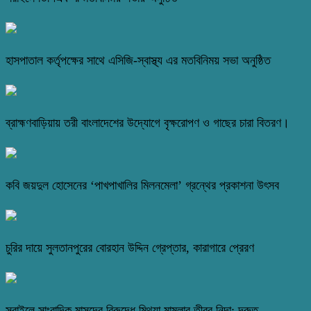
হাসপাতাল কর্তৃপক্ষের সাথে এসিজি-স্বাস্থ্য এর মতবিনিময় সভা অনুষ্ঠিত
ব্রাহ্মণবাড়িয়ায় তরী বাংলাদেশের উদ্যোগে বৃক্ষরোপণ ও গাছের চারা বিতরণ।
কবি জয়দুল হোসেনের ‘পাখপাখালির মিলনমেলা’ গ্রন্থের প্রকাশনা উৎসব
চুরির দায়ে সুলতানপুরের বোরহান উদ্দিন গ্রেপ্তার, কারাগারে প্রেরণ
সরাইলে সাংবাদিক মাসুদের বিরুদ্ধে মিথ্যা মামলার তীব্র নিন্দা: দ্রুত