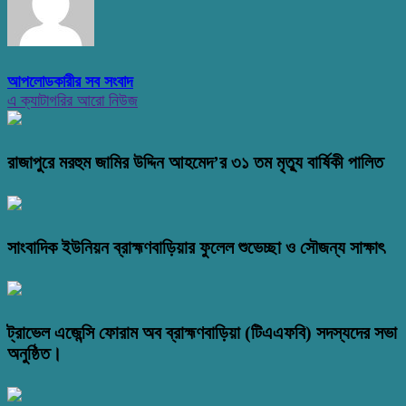
আপলোডকারীর সব সংবাদ
এ ক্যাটাগরির আরো নিউজ
রাজাপুরে মরহুম জামির উদ্দিন আহমেদ’র ৩১ তম মৃত্যু বার্ষিকী পালিত
সাংবাদিক ইউনিয়ন ব্রাহ্মণবাড়িয়ার ফুলেল শুভেচ্ছা ও সৌজন্য সাক্ষাৎ
ট্রাভেল এজেন্সি ফোরাম অব ব্রাহ্মণবাড়িয়া (টিএএফবি) সদস্যদের সভা
অনুষ্ঠিত।