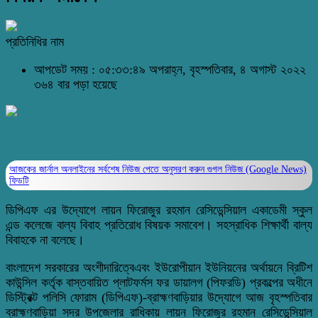
প্রতিনিধির নাম
আপডেট সময় : ০৫:৩৩:৪৯ অপরাহ্ন, বৃহস্পতিবার, ৪ অগাস্ট ২০২২
৩৬৪ বার পড়া হয়েছে
আজকের জার্নাল অনলাইনের সর্বশেষ নিউজ পেতে অনুসরণ করুন
গুগল নিউজ (Google News)
ফিডটি
ডিপিএফ এর উদ্যোগে লায়ন ফিরোজুর রহমান রেসিডেন্সিয়াল একাডেমী স্কুল
‌এন্ড কলেজে বাল্য বিবাহ প্রতিরোধ বিষয়ক সমাবেশ। সহস্রাধিক শিক্ষার্থী বাল্য
বিবাহকে না বলেছে।
বাংলাদেশ সরকারের অংশীদারিত্বেএবং ইউরোপীয়ান ইউনিয়নের অর্থায়নে ব্রিটিশ
কাউন্সিল কর্তৃক বাস্তবায়িত প্লাটফর্মস ফর ডায়ালগ (পিফরডি) প্রকল্পের অধীনে
ডিস্ট্রিক্ট পলিসি ফোরাম (ডিপিএফ)-ব্রাহ্মণবাড়িয়ার উদ্যোগে আজ বৃহস্পতিবার
ব্রাহ্মণবাড়িয়া সদর উপজেলার রাধিকায় লায়ন ফিরোজুর রহমান রেসিডেন্সিয়াল