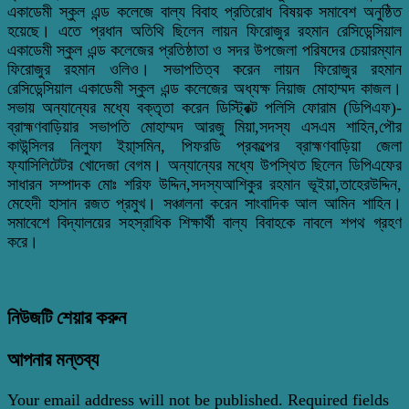
একাডেমী স্কুল ‌এন্ড কলেজে বাল্য বিবাহ প্রতিরোধ বিষয়ক সমাবেশ অনুষ্ঠিত
হয়েছে। এতে প্রধান অতিথি ছিলেন লায়ন ফিরোজুর রহমান রেসিডেন্সিয়াল
একাডেমী স্কুল এন্ড কলেজের প্রতিষ্ঠাতা ও সদর ‌উপজেলা পরিষদের চেয়ারম্যান
ফিরোজুর রহমান ওলিও। সভাপতিত্ব করেন লায়ন ফিরোজুর রহমান
রেসিডেন্সিয়াল একাডেমী স্কুল এন্ড কলেজের অধ্যক্ষ নিয়াজ মোহাম্মদ কাজল।
সভায় অন্যান্যের মধ্যে বক্তৃতা করেন ডিস্ট্রিক্ট পলিসি ফোরাম (ডিপিএফ)-
ব্রাহ্মণবাড়িয়ার সভাপতি মোহাম্মদ আরজু মিয়া,সদস্য এসএম শাহিন,পৌর
কাউন্সিলর নিলুফা ‌ইয়া্‌সমিন, পিফরডি প্রকল্পের ব্রাহ্মণবাড়িয়া জেলা
ফ্যাসিলিটেটর খোদেজা বেগম। অন্যান্যের মধ্যে উপস্থিত ছিলেন ডিপিএফের
সাধারন সম্পাদক মোঃ শরিফ উদ্দিন,সদস্যআশিকুর রহমান ভূইয়া,তাহেরউদ্দিন,
মেহেদী হাসান রজত প্রমুখ। সঞ্চালনা করেন সাংবাদিক আল আমিন শাহিন।
সমাবেশে বিদ্যালয়ের সহস্রাধিক শিক্ষার্থী বাল্য বিবাহকে নাবলে শপথ গ্রহণ
করে।
নিউজটি শেয়ার করুন
আপনার মন্তব্য
Your email address will not be published.
Required fields