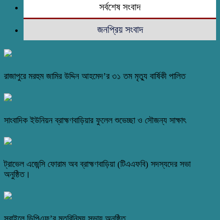
সর্বশেষ সংবাদ
জনপ্রিয় সংবাদ
রাজাপুরে মরহুম জামির উদ্দিন আহমেদ’র ৩১ তম মৃত্যু বার্ষিকী পালিত
সাংবাদিক ইউনিয়ন ব্রাহ্মণবাড়িয়ার ফুলেল শুভেচ্ছা ও সৌজন্য সাক্ষাৎ
ট্রাভেল এজেন্সি ফোরাম অব ব্রাহ্মণবাড়িয়া (টিএএফবি) সদস্যদের সভা
অনুষ্ঠিত।
সরাইলে ডিপিএফ’র মতবিনিময় সভায় অনুষ্ঠিত