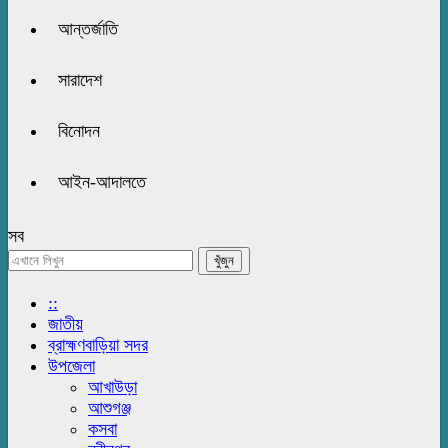
আন্তর্জাতি
সারাদেশ
বিনোদন
আইন-আদালতে
সব
::
জাতীয়
ব্রাহ্মণবাড়িয়া সদর
উপজেলা
আখাউড়া
আশুগঞ্জ
কসবা