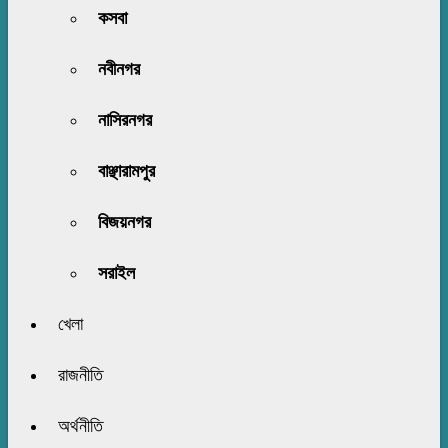
কসবা
নবীনগর
নাসিরনগর
বাঞ্ছারামপুর
বিজয়নগর
সরাইল
খেলা
রাজনীতি
অর্থনীতি