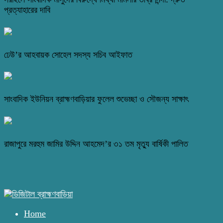
প্রত্যাহারের দাবি
ঢেউ’র আহবায়ক সোহেল সদস্য সচিব আইফাত
সাংবাদিক ইউনিয়ন ব্রাহ্মণবাড়িয়ার ফুলেল শুভেচ্ছা ও সৌজন্য সাক্ষাৎ
রাজাপুরে মরহুম জামির উদ্দিন আহমেদ’র ৩১ তম মৃত্যু বার্ষিকী পালিত
Home