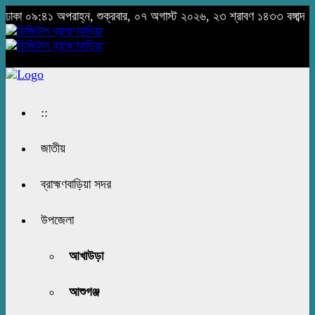
ঢাকা
০৯:৪১ অপরাহ্ন, শুক্রবার, ০৭ অগাস্ট ২০২৬, ২৩ শ্রাবণ ১৪৩৩ বঙ্গাব্দ
::
জাতীয়
ব্রাহ্মণবাড়িয়া সদর
উপজেলা
আখাউড়া
আশুগঞ্জ