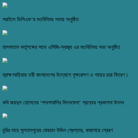
সরাইলে ডিপিএফ’র মতবিনিময় সভায় অনুষ্ঠিত
হাসপাতাল কর্তৃপক্ষের সাথে এসিজি-স্বাস্থ্য এর মতবিনিময় সভা অনুষ্ঠিত
ব্রাহ্মণবাড়িয়ায় তরী বাংলাদেশের উদ্যোগে বৃক্ষরোপণ ও গাছের চারা বিতরণ।
কবি জয়দুল হোসেনের ‘পাখপাখালির মিলনমেলা’ গ্রন্থের প্রকাশনা উৎসব
চুরির দায়ে সুলতানপুরের বোরহান উদ্দিন গ্রেপ্তার, কারাগারে প্রেরণ