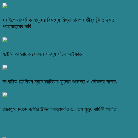
সরাইলে সাংবাদিক মাসুদের বিরুদ্ধে মিথ্যা মামলার তীব্র নিন্দা: দ্রুত
প্রত্যাহারের দাবি
ঢেউ’র আহবায়ক সোহেল সদস্য সচিব আইফাত
সাংবাদিক ইউনিয়ন ব্রাহ্মণবাড়িয়ার ফুলেল শুভেচ্ছা ও সৌজন্য সাক্ষাৎ
রাজাপুরে মরহুম জামির উদ্দিন আহমেদ’র ৩১ তম মৃত্যু বার্ষিকী পালিত