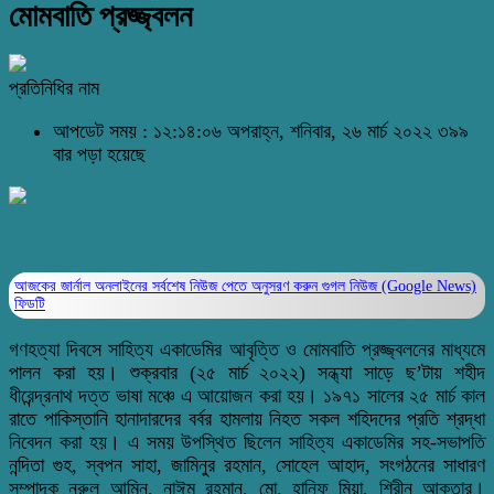
মোমবাতি প্রজ্জ্বলন
প্রতিনিধির নাম
আপডেট সময় : ১২:১৪:০৬ অপরাহ্ন, শনিবার, ২৬ মার্চ ২০২২
৩৯৯
বার পড়া হয়েছে
আজকের জার্নাল অনলাইনের সর্বশেষ নিউজ পেতে অনুসরণ করুন
গুগল নিউজ (Google News)
ফিডটি
গণহত্যা দিবসে সাহিত্য একাডেমির আবৃত্তি ও মোমবাতি প্রজ্জ্বলনের মাধ্যমে
পালন করা হয়। শুক্রবার (২৫ মার্চ ২০২২) সন্ধ্যা সাড়ে ছ’টায় শহীদ
ধীরেন্দ্রনাথ দত্ত ভাষা মঞ্চে এ আয়োজন করা হয়। ১৯৭১ সালের ২৫ মার্চ কাল
রাতে পাকিস্তানি হানাদারদের বর্বর হামলায় নিহত সকল শহিদদের প্রতি শ্রদ্ধা
নিবেদন করা হয়। এ সময় উপস্থিত ছিলেন সাহিত্য একাডেমির সহ-সভাপতি
নন্দিতা গুহ, স্বপন সাহা, জামিনুর রহমান, সোহেল আহাদ, সংগঠনের সাধারণ
সম্পাদক নুরুল আমিন, নাঈম রহমান, মো. হানিফ মিয়া, শিরীন আক্তার।