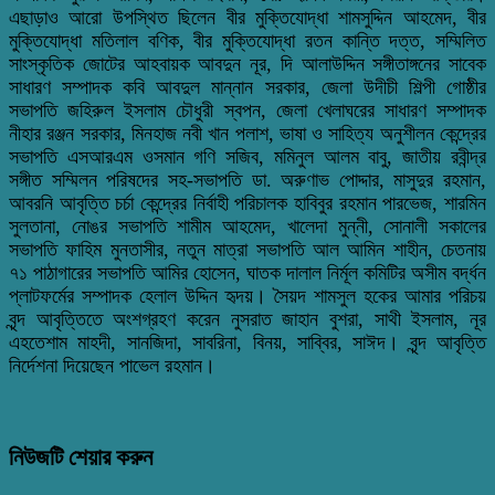
এছাড়াও আরো উপস্থিত ছিলেন বীর মুক্তিযোদ্ধা শামসুদ্দিন আহমেদ, বীর
মুক্তিযোদ্ধা মতিলাল বণিক, বীর মুক্তিযোদ্ধা রতন কান্তি দত্ত, সম্মিলিত
সাংস্কৃতিক জোটের আহবায়ক আবদুন নূর, দি আলাউদ্দিন সঙ্গীতাঙ্গনের সাবেক
সাধারণ সম্পাদক কবি আবদুল মান্নান সরকার, জেলা উদীচী শিল্পী গোষ্ঠীর
সভাপতি জহিরুল ইসলাম চৌধুরী স্বপন, জেলা খেলাঘরের সাধারণ সম্পাদক
নীহার রঞ্জন সরকার, মিনহাজ নবী খান পলাশ, ভাষা ও সাহিত্য অনুশীলন কেন্দ্রের
সভাপতি এসআরএম ওসমান গণি সজিব, মমিনুল আলম বাবু, জাতীয় রবীন্দ্র
সঙ্গীত সম্মিলন পরিষদের সহ-সভাপতি ডা. অরুণাভ পোদ্দার, মাসুদুর রহমান,
আবরনি আবৃত্তি চর্চা কেন্দ্রের নির্বাহী পরিচালক হাবিবুর রহমান পারভেজ, শারমিন
সুলতানা, নোঙর সভাপতি শামীম আহমেদ, খালেদা মুন্নী, সোনালী সকালের
সভাপতি ফাহিম মুনতাসীর, নতুন মাত্রা সভাপতি আল আমিন শাহীন, চেতনায়
৭১ পাঠাগারের সভাপতি আমির হোসেন, ঘাতক দালাল নির্মূল কমিটির অসীম বর্দ্ধন
প্লাটফর্মের সম্পাদক হেলাল উদ্দিন হৃদয়। সৈয়দ শামসুল হকের আমার পরিচয়
বৃন্দ আবৃত্তিতে অংশগ্রহণ করেন নুসরাত জাহান বুশরা, সাথী ইসলাম, নূর
এহতেশাম মাহদী, সানজিদা, সাবরিনা, বিনয়, সাব্বির, সাঈদ। বৃন্দ আবৃত্তি
নির্দেশনা দিয়েছেন পাভেল রহমান।
নিউজটি শেয়ার করুন