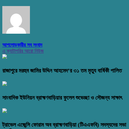
আপলোডকারীর সব সংবাদ
এ ক্যাটাগরির আরো নিউজ
রাজাপুরে মরহুম জামির উদ্দিন আহমেদ’র ৩১ তম মৃত্যু বার্ষিকী পালিত
সাংবাদিক ইউনিয়ন ব্রাহ্মণবাড়িয়ার ফুলেল শুভেচ্ছা ও সৌজন্য সাক্ষাৎ
ট্রাভেল এজেন্সি ফোরাম অব ব্রাহ্মণবাড়িয়া (টিএএফবি) সদস্যদের সভা