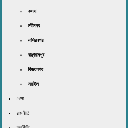
কসবা
নবীনগর
নাসিরনগর
বাঞ্ছারামপুর
বিজয়নগর
সরাইল
খেলা
রাজনীতি
অর্থনীতি