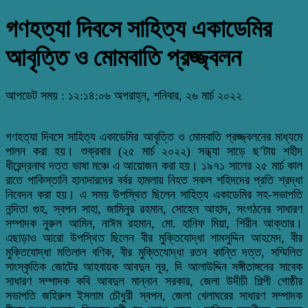
গণহত্যা দিবসে সাহিত্য একাডেমির
আবৃত্তি ও মোমবাতি প্রজ্জ্বলন
আপডেট সময় : ১২:১৪:০৬ অপরাহ্ন, শনিবার, ২৬ মার্চ ২০২২
গণহত্যা দিবসে সাহিত্য একাডেমির আবৃত্তি ও মোমবাতি প্রজ্জ্বলনের মাধ্যমে
পালন করা হয়। শুক্রবার (২৫ মার্চ ২০২২) সন্ধ্যা সাড়ে ছ’টায় শহীদ
ধীরেন্দ্রনাথ দত্ত ভাষা মঞ্চে এ আয়োজন করা হয়। ১৯৭১ সালের ২৫ মার্চ কাল
রাতে পাকিস্তানি হানাদারদের বর্বর হামলায় নিহত সকল শহিদদের প্রতি শ্রদ্ধা
নিবেদন করা হয়। এ সময় উপস্থিত ছিলেন সাহিত্য একাডেমির সহ-সভাপতি
নন্দিতা গুহ, স্বপন সাহা, জামিনুর রহমান, সোহেল আহাদ, সংগঠনের সাধারণ
সম্পাদক নুরুল আমিন, নাঈম রহমান, মো. হানিফ মিয়া, শিরীন আক্তার।
এছাড়াও আরো উপস্থিত ছিলেন বীর মুক্তিযোদ্ধা শামসুদ্দিন আহমেদ, বীর
মুক্তিযোদ্ধা মতিলাল বণিক, বীর মুক্তিযোদ্ধা রতন কান্তি দত্ত, সম্মিলিত
সাংস্কৃতিক জোটের আহবায়ক আবদুন নূর, দি আলাউদ্দিন সঙ্গীতাঙ্গনের সাবেক
সাধারণ সম্পাদক কবি আবদুল মান্নান সরকার, জেলা উদীচী শিল্পী গোষ্ঠীর
সভাপতি জহিরুল ইসলাম চৌধুরী স্বপন, জেলা খেলাঘরের সাধারণ সম্পাদক