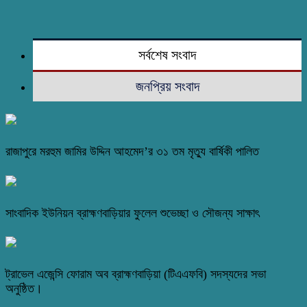
সর্বশেষ সংবাদ
জনপ্রিয় সংবাদ
রাজাপুরে মরহুম জামির উদ্দিন আহমেদ’র ৩১ তম মৃত্যু বার্ষিকী পালিত
সাংবাদিক ইউনিয়ন ব্রাহ্মণবাড়িয়ার ফুলেল শুভেচ্ছা ও সৌজন্য সাক্ষাৎ
ট্রাভেল এজেন্সি ফোরাম অব ব্রাহ্মণবাড়িয়া (টিএএফবি) সদস্যদের সভা
অনুষ্ঠিত।