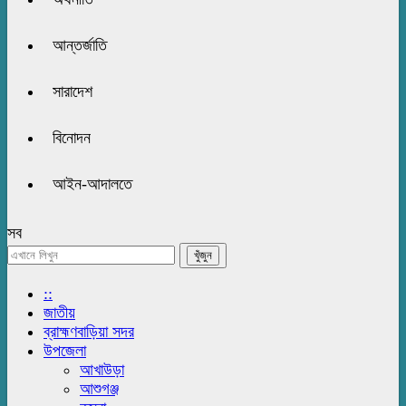
আন্তর্জাতি
সারাদেশ
বিনোদন
আইন-আদালতে
সব
::
জাতীয়
ব্রাহ্মণবাড়িয়া সদর
উপজেলা
আখাউড়া
আশুগঞ্জ