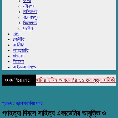
কসবা
নবীনগর
নাসিরনগর
বাঞ্ছারামপুর
বিজয়নগর
সরাইল
খেলা
রাজনীতি
অর্থনীতি
আন্তর্জাতি
সারাদেশ
বিনোদন
আইন-আদালতে
রাজাপুরে মরহুম জামির উদ্দিন আহমেদ’র ৩১ তম মৃত্যু বার্ষিকী পাল
সংবাদ শিরোনাম ::
প্রচ্ছদ /
ব্রাহ্মণবাড়িয়া সদর
গণহত্যা দিবসে সাহিত্য একাডেমির আবৃত্তি ও