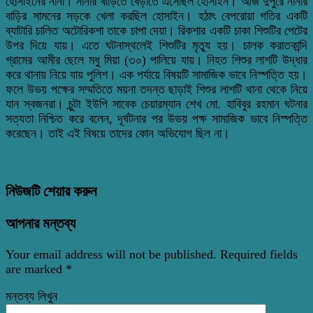
হোসাইনের নানা। নানার বাড়িতে বেড়াতে এসেছিল হোসাইন। আজ দুপুরে নানার
বাড়ির সামনের সড়কে খেলা করছিল হোসাইন। হঠাৎ বেপরোয়া গতির একটি
ব্যাটারি চালিত অটোরিকশা তাকে চাপা দেয়া। রিকশার একটি চাকা শিশুটির পেটের
উপর দিয়ে যায়। এতে ঘটনাস্থলেই শিশুটির মৃত্যু হয়। চালক করাতকান্দি
গ্রামের আমীর ছেলে মধু মিয়া (৩০) পালিয়ে যায়। নিহত শিশুর লাশটি উদ্ধার
করে থানায় নিয়ে যায় পুলিশ। এক পর্যায়ে বিষয়টি সামাজিক ভাবে নিস্পত্তি হয়।
ফলে উভয় পক্ষের সম্মতিতে ময়না তদন্ত ছাড়াই শিশুর লাশটি থানা থেকে নিয়ে
যান স্বজনরা। চুন্টা ইউপি সাবেক চেয়ারম্যান শেখ মো. হাবিবুর রহমান ঘটনার
সত্যতা নিশ্চিত করে বলেন, দূর্ঘটনার পর উভয় পক্ষ সামাজিক ভাবে নিস্পত্তি
করেছেন। তাই এই বিষয়ে তাদের কোন অভিযোগ ছিল না।
নিউজটি শেয়ার করুন
আপনার মন্তব্য
Your email address will not be published.
Required fields
are marked
*
মন্তব্য লিখুন