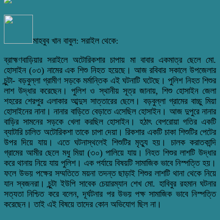
মাহবুব খান বাবুল: সরাইল থেকে:
ব্রাহ্মণবাড়িয়ার সরাইলে অটোরিকশার চাপায় মা বাবার একমাত্র ছেলে মো.
হোসাইন (০৩) নামের এক শিশু নিহত হয়েছে। আজ রবিবার সকালে উপজেলার
চুন্টা- বড়বুল্লা গ্রামীণ সড়কে মর্মান্তিক এই ঘটনাটি ঘটেছে। পুলিশ নিহত শিশুর
লাশ উদ্ধার করেছেন। পুলিশ ও স্থানীয় সূত্র জানায়, শিশু হোসাইন জেলা
শহরের শেরপুর এলাকার আব্দুস সাত্তারের ছেলে। বড়বুল্লা গ্রামের বাচ্চু মিয়া
হোসাইনের নানা। নানার বাড়িতে বেড়াতে এসেছিল হোসাইন। আজ দুপুরে নানার
বাড়ির সামনের সড়কে খেলা করছিল হোসাইন। হঠাৎ বেপরোয়া গতির একটি
ব্যাটারি চালিত অটোরিকশা তাকে চাপা দেয়া। রিকশার একটি চাকা শিশুটির পেটের
উপর দিয়ে যায়। এতে ঘটনাস্থলেই শিশুটির মৃত্যু হয়। চালক করাতকান্দি
গ্রামের আমীর ছেলে মধু মিয়া (৩০) পালিয়ে যায়। নিহত শিশুর লাশটি উদ্ধার
করে থানায় নিয়ে যায় পুলিশ। এক পর্যায়ে বিষয়টি সামাজিক ভাবে নিস্পত্তি হয়।
ফলে উভয় পক্ষের সম্মতিতে ময়না তদন্ত ছাড়াই শিশুর লাশটি থানা থেকে নিয়ে
যান স্বজনরা। চুন্টা ইউপি সাবেক চেয়ারম্যান শেখ মো. হাবিবুর রহমান ঘটনার
সত্যতা নিশ্চিত করে বলেন, দূর্ঘটনার পর উভয় পক্ষ সামাজিক ভাবে নিস্পত্তি
করেছেন। তাই এই বিষয়ে তাদের কোন অভিযোগ ছিল না।