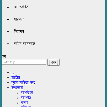
আন্তর্জাতি
সারাদেশ
বিনোদন
আইন-আদালতে
সব
::
জাতীয়
ব্রাহ্মণবাড়িয়া সদর
উপজেলা
আখাউড়া
আশুগঞ্জ
কসবা