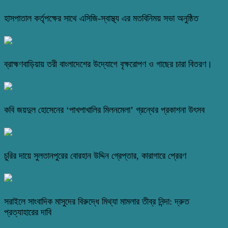
হাসপাতাল কর্তৃপক্ষের সাথে এসিজি-স্বাস্থ্য এর মতবিনিময় সভা অনুষ্ঠিত
ব্রাহ্মণবাড়িয়ায় তরী বাংলাদেশের উদ্যোগে বৃক্ষরোপণ ও গাছের চারা বিতরণ।
কবি জয়দুল হোসেনের ‘পাখপাখালির মিলনমেলা’ গ্রন্থের প্রকাশনা উৎসব
চুরির দায়ে সুলতানপুরের বোরহান উদ্দিন গ্রেপ্তার, কারাগারে প্রেরণ
সরাইলে সাংবাদিক মাসুদের বিরুদ্ধে মিথ্যা মামলার তীব্র নিন্দা: দ্রুত
প্রত্যাহারের দাবি