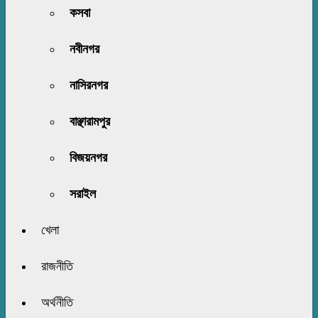
কসবা
নবীনগর
নাসিরনগর
বাঞ্ছারামপুর
বিজয়নগর
সরাইল
খেলা
রাজনীতি
অর্থনীতি