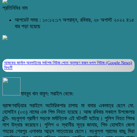
প্রতিনিধির নাম
আপডেট সময় : ১০:১২:১৭ অপরাহ্ন, রবিবার, ২৮ অগাস্ট ২০২২
৪১৫
বার পড়া হয়েছে
আজকের জার্নাল অনলাইনের সর্বশেষ নিউজ পেতে অনুসরণ করুন
গুগল নিউজ (Google News)
ফিডটি
মাহবুব খান বাবুল: সরাইল থেকে:
ব্রাহ্মণবাড়িয়ার সরাইলে অটোরিকশার চাপায় মা বাবার একমাত্র ছেলে মো.
হোসাইন (০৩) নামের এক শিশু নিহত হয়েছে। আজ রবিবার সকালে উপজেলার
চুন্টা- বড়বুল্লা গ্রামীণ সড়কে মর্মান্তিক এই ঘটনাটি ঘটেছে। পুলিশ নিহত শিশুর
লাশ উদ্ধার করেছেন। পুলিশ ও স্থানীয় সূত্র জানায়, শিশু হোসাইন জেলা
শহরের শেরপুর এলাকার আব্দুস সাত্তারের ছেলে। বড়বুল্লা গ্রামের বাচ্চু মিয়া