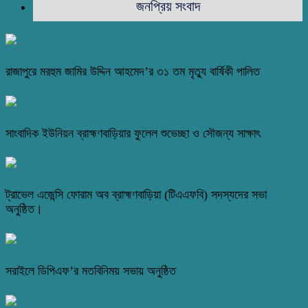
জনপ্রিয় সংবাদ
রাজাপুরে মরহুম জামির উদ্দিন আহমেদ’র ৩১ তম মৃত্যু বার্ষিকী পালিত
সাংবাদিক ইউনিয়ন ব্রাহ্মণবাড়িয়ার ফুলেল শুভেচ্ছা ও সৌজন্য সাক্ষাৎ
ট্রাভেল এজেন্সি ফোরাম অব ব্রাহ্মণবাড়িয়া (টিএএফবি) সদস্যদের সভা
অনুষ্ঠিত।
সরাইলে ডিপিএফ’র মতবিনিময় সভায় অনুষ্ঠিত