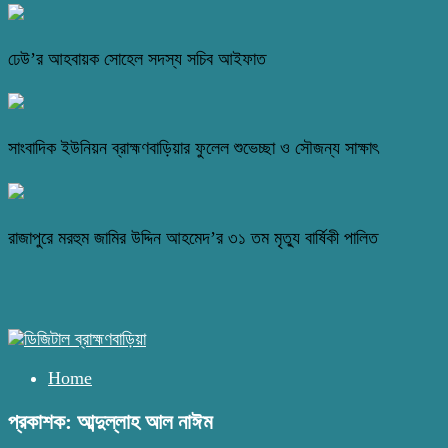
ঢেউ’র আহবায়ক সোহেল সদস্য সচিব আইফাত
সাংবাদিক ইউনিয়ন ব্রাহ্মণবাড়িয়ার ফুলেল শুভেচ্ছা ও সৌজন্য সাক্ষাৎ
রাজাপুরে মরহুম জামির উদ্দিন আহমেদ’র ৩১ তম মৃত্যু বার্ষিকী পালিত
Home
প্রকাশক: আব্দুল্লাহ আল নাঈম