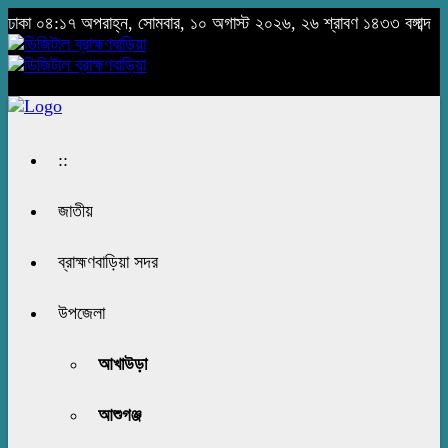
ঢাকা
০৪:১৭ অপরাহ্ন, সোমবার, ১০ অগাস্ট ২০২৬, ২৬ শ্রাবণ ১৪৩৩ বঙ্গাব্দ
::
জাতীয়
ব্রাহ্মণবাড়িয়া সদর
উপজেলা
আখাউড়া
আশুগঞ্জ