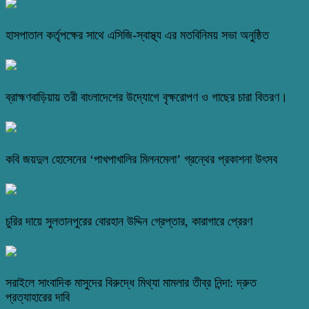
হাসপাতাল কর্তৃপক্ষের সাথে এসিজি-স্বাস্থ্য এর মতবিনিময় সভা অনুষ্ঠিত
ব্রাহ্মণবাড়িয়ায় তরী বাংলাদেশের উদ্যোগে বৃক্ষরোপণ ও গাছের চারা বিতরণ।
কবি জয়দুল হোসেনের ‘পাখপাখালির মিলনমেলা’ গ্রন্থের প্রকাশনা উৎসব
চুরির দায়ে সুলতানপুরের বোরহান উদ্দিন গ্রেপ্তার, কারাগারে প্রেরণ
সরাইলে সাংবাদিক মাসুদের বিরুদ্ধে মিথ্যা মামলার তীব্র নিন্দা: দ্রুত
প্রত্যাহারের দাবি