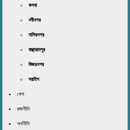
কসবা
নবীনগর
নাসিরনগর
বাঞ্ছারামপুর
বিজয়নগর
সরাইল
খেলা
রাজনীতি
অর্থনীতি