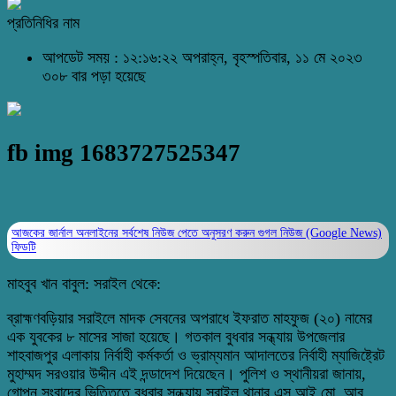
প্রতিনিধির নাম
আপডেট সময় : ১২:১৬:২২ অপরাহ্ন, বৃহস্পতিবার, ১১ মে ২০২৩
৩০৮ বার পড়া হয়েছে
fb img 1683727525347
আজকের জার্নাল অনলাইনের সর্বশেষ নিউজ পেতে অনুসরণ করুন
গুগল নিউজ (Google News)
ফিডটি
মাহবুব খান বাবুল: সরাইল থেকে:
ব্রাহ্মণবড়িয়ার সরাইলে মাদক সেবনের অপরাধে ইফরাত মাহফুজ (২০) নামের
এক যুবকের ৮ মাসের সাজা হয়েছে। গতকাল বুধবার সন্ধ্যায় উপজেলার
শাহবাজপুর এলাকায় নির্বাহী কর্মকর্তা ও ভ্রাম্যমান আদালতের নির্বাহী ম্যাজিষ্ট্রেট
মুহাম্মদ সরওয়ার উদ্দীন এই দন্ডাদেশ দিয়েছেন। পুলিশ ও স্থানীয়রা জানায়,
গোপন সংবাদের ভিত্তিতে বুধবার সন্ধ্যায় সরাইল থানার এস আই মো. আবু