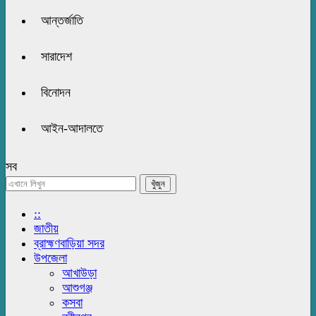
আন্তর্জাতি
সারাদেশ
বিনোদন
আইন-আদালতে
সব
::
জাতীয়
ব্রাহ্মণবাড়িয়া সদর
উপজেলা
আখাউড়া
আশুগঞ্জ
কসবা