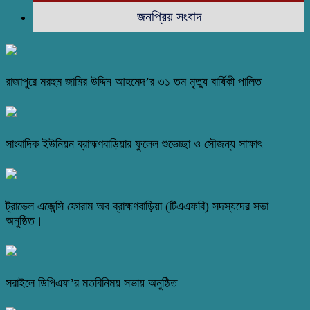
জনপ্রিয় সংবাদ
রাজাপুরে মরহুম জামির উদ্দিন আহমেদ’র ৩১ তম মৃত্যু বার্ষিকী পালিত
সাংবাদিক ইউনিয়ন ব্রাহ্মণবাড়িয়ার ফুলেল শুভেচ্ছা ও সৌজন্য সাক্ষাৎ
ট্রাভেল এজেন্সি ফোরাম অব ব্রাহ্মণবাড়িয়া (টিএএফবি) সদস্যদের সভা
অনুষ্ঠিত।
সরাইলে ডিপিএফ’র মতবিনিময় সভায় অনুষ্ঠিত