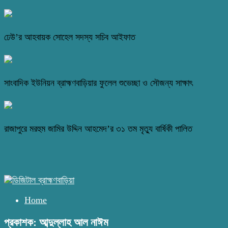
ঢেউ’র আহবায়ক সোহেল সদস্য সচিব আইফাত
সাংবাদিক ইউনিয়ন ব্রাহ্মণবাড়িয়ার ফুলেল শুভেচ্ছা ও সৌজন্য সাক্ষাৎ
রাজাপুরে মরহুম জামির উদ্দিন আহমেদ’র ৩১ তম মৃত্যু বার্ষিকী পালিত
Home
প্রকাশক: আব্দুল্লাহ আল নাঈম