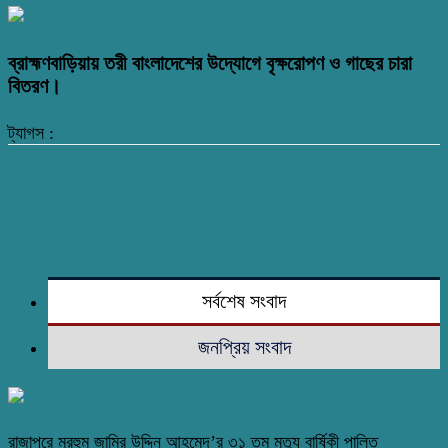
ব্রাহ্মণবাড়িয়ায় তরী বাংলাদেশের উদ্যোগে বৃক্ষরোপণ ও গাছের চারা
বিতরণ।
ট্যাগস :
সর্বশেষ সংবাদ
জনপ্রিয় সংবাদ
রাজাপুরে মরহুম জামির উদ্দিন আহমেদ’র ৩১ তম মৃত্যু বার্ষিকী পালিত