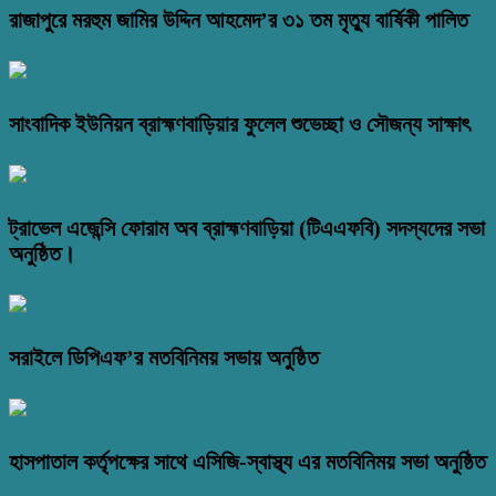
রাজাপুরে মরহুম জামির উদ্দিন আহমেদ’র ৩১ তম মৃত্যু বার্ষিকী পালিত
সাংবাদিক ইউনিয়ন ব্রাহ্মণবাড়িয়ার ফুলেল শুভেচ্ছা ও সৌজন্য সাক্ষাৎ
ট্রাভেল এজেন্সি ফোরাম অব ব্রাহ্মণবাড়িয়া (টিএএফবি) সদস্যদের সভা
অনুষ্ঠিত।
সরাইলে ডিপিএফ’র মতবিনিময় সভায় অনুষ্ঠিত
হাসপাতাল কর্তৃপক্ষের সাথে এসিজি-স্বাস্থ্য এর মতবিনিময় সভা অনুষ্ঠিত