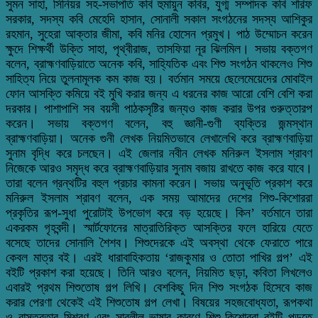
সুমন সাহা, সিনিয়র সহ-সভাপতি কবি হুমায়ুন কবির, যুগ্ম সম্পাদক কবি শরিফ
সরকার, সদস্য কবি মেহেদি হাসান, সোনালী সকাল সংগঠনের সদস্য আশিকুর
রহমান, সুহেরা আক্তার জীমা, কবি মনির হোসেন প্রমুখ। পাঠ উম্মোচন করেন
ক্ষুদে শিক্ষর্থী উক্তি সাহা, পৃথ্বীরাজ, তাসফিয়া নূর ঝিলমিল। সভায় বক্তগণ
বলেন, ব্রাহ্মণবাড়িয়াতে অনেক কবি, সাহ্যিতিক এবং শিশু সংগঠন থাকলেও শিশু
সাহিত্য নিয়ে তুলনামূলক কম কাজ হয়। বর্তমান সময়ে ছেলেমেয়েদের মোবাইল
ফোন আসক্তি কমিয়ে বই মুখি করার জন্য এ ধরনের কাজ আরো বেশি বেশি করা
দরকার। পাশাপাশি সব বয়সী পাঠকসৃষ্টির জন্যও কাজ করার উপর গুরুত্তারপ
করেন। সভায় বক্তগণ বলেন, বহু জ্ঞানী-গুণী ব্যক্তির জন্মস্থান
ব্রাহ্মণবাড়িয়া। অনেক গুনী লেখক নিয়মিতভাবে লেখালেখি করে ব্রাহ্মণবাড়িয়া
সুনাম বৃদ্ধি করে চলছেন। এই জেলার নবীন লেখক মনিরুল ইসলাম শ্রাবণ
নিজেকে আরও সমৃদ্ধ করে ব্রাহ্মণবাড়িয়ার সুনাম বজায় রাখতে কাজ করে যাবে।
তারা বলেন গ্রন্থটির বহুল প্রচার কামনা করেন। সভায় অনুভূতি প্রকাশ করে
মনিরুল ইসলাম শ্রাবণ বলেন, এক সময় আমাদের দেশের শিশু-কিশোররা
প্রকৃতির রূপ-সুধা পুরোটাই উপভোগ করে বড় হয়েছে। কিন’ বর্তমানে তারা
একরকম গৃহবন্দী। স্মার্টফোনের মাত্রাতিরিক্ত আসক্তির ফলে হারিয়ে যেতে
বসেছে তাদের সোনালি শৈশব। শিশুদেরকে এই অবস্থা থেকে ফেরাতে পারে
কেবল মাত্র বই। এরই ধারাবাহিকতায় ‘রাজকুমার ও তোতা পাখির গল্প’ এই
বইটি প্রকাশ করা হয়েছে। তিনি আরও বলেন, নিয়মিত ছড়া, কবিতা লিখলেও
এবারই প্রথম শিশুতোষ গল্প লিখি। বেশকিছু দিন শিশু সংগঠক হিসেবে কাজ
করার পেরণা থেকেই এই শিশুতোষ গল্প লেখা। বিষয়ের সহজবোধ্যতা, রূপকথা
ও বাস্তবতার মিশ্রণ এবং সাবলীল ভাষার কারণে শিশু-কিশোররা বইটি পড়তে