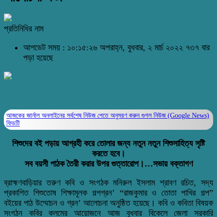
প্রতিনিধির নাম
আপডেট সময় : ১০:১৫:২৬ অপরাহ্ন, বুধবার, ২ মার্চ ২০২২
৭৩৭ বার
পড়া হয়েছে
আজকের জার্নাল অনলাইনের সর্বশেষ নিউজ পেতে অনুসরণ করুন
গুগল নিউজ (Google News)
ফিডটি
শিশুদের বই পড়ায় আগ্রহী করে তোলার জন্য নতুন নতুন শিশুসাহিত্য সৃষ্টি
করতে হবে।
সব বয়সী পাঠক তৈরী করার উপর গুত্তারোপ।…সভায় বক্তাগণ
ব্রাহ্মণবাড়িয়ার তরুণ কবি ও সংগঠক মনিরুল ইসলাম শ্রাবণ রচিত, সদ্য
প্রকাশিত শিশুতোষ শিক্ষামূলক গল্পগ্রন’ “রাজকুমার ও তোতা পাখির গল্প”
বইয়ের পাঠ উম্মোচন ও গ্রন’ আলোচনা অনুষ্ঠিত হয়েছে। কবি ও কবিতা বিষয়ক
সংগঠন কবির কলমের আয়োজনে আজ বুধবার বিকেলে জেলা সরকারি