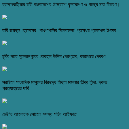
ব্রাহ্মণবাড়িয়ায় তরী বাংলাদেশের উদ্যোগে বৃক্ষরোপণ ও গাছের চারা বিতরণ।
কবি জয়দুল হোসেনের ‘পাখপাখালির মিলনমেলা’ গ্রন্থের প্রকাশনা উৎসব
চুরির দায়ে সুলতানপুরের বোরহান উদ্দিন গ্রেপ্তার, কারাগারে প্রেরণ
সরাইলে সাংবাদিক মাসুদের বিরুদ্ধে মিথ্যা মামলার তীব্র নিন্দা: দ্রুত
প্রত্যাহারের দাবি
ঢেউ’র আহবায়ক সোহেল সদস্য সচিব আইফাত