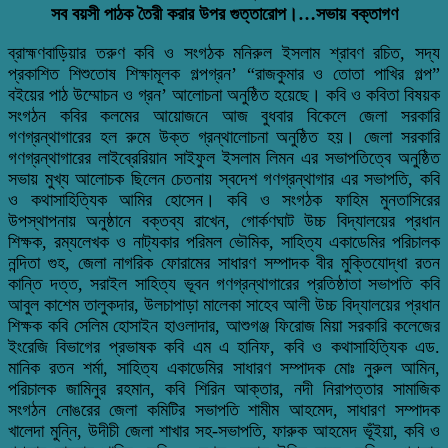
সব বয়সী পাঠক তৈরী করার উপর গুত্তারোপ।…সভায় বক্তাগণ
ব্রাহ্মণবাড়িয়ার তরুণ কবি ও সংগঠক মনিরুল ইসলাম শ্রাবণ রচিত, সদ্য
প্রকাশিত শিশুতোষ শিক্ষামূলক গল্পগ্রন’ “রাজকুমার ও তোতা পাখির গল্প”
বইয়ের পাঠ উম্মোচন ও গ্রন’ আলোচনা অনুষ্ঠিত হয়েছে। কবি ও কবিতা বিষয়ক
সংগঠন কবির কলমের আয়োজনে আজ বুধবার বিকেলে জেলা সরকারি
গণগ্রন্থাগারের হল রুমে উক্ত গ্রন্থালোচনা অনুষ্ঠিত হয়। জেলা সরকারি
গণগ্রন্থাগারের লাইব্রেরিয়ান সাইফুল ইসলাম লিমন এর সভাপতিত্বে অনুষ্ঠিত
সভায় মুখ্য আলোচক ছিলেন চেতনায় স্বদেশ গণগ্রন্থাগার এর সভাপতি, কবি
ও কথাসাহিত্যিক আমির হোসেন। কবি ও সংগঠক ফাহিম মুনতাসিরের
উপস্থাপনায় অনুষ্ঠানে বক্তব্য রাখেন, গোর্কণঘাট উচ্চ বিদ্যালয়ের প্রধান
শিক্ষক, রম্যলেখক ও নাট্যকার পরিমল ভৌমিক, সাহিত্য একাডেমির পরিচালক
নন্দিতা গুহ, জেলা নাগরিক ফোরামের সাধারণ সম্পাদক বীর মুক্তিযোদ্ধা রতন
কান্তি দত্ত, সরাইল সাহিত্য ভূবন গণগ্রন্থাগারের প্রতিষ্ঠাতা সভাপতি কবি
আবুল কাশেম তালুকদার, উলচাপাড়া মালেকা সাহেব আলী উচ্চ বিদ্যালয়ের প্রধান
শিক্ষক কবি সেলিম হোসাইন হাওলাদার, আশুগঞ্জ ফিরোজ মিয়া সরকারি কলেজের
ইংরেজি বিভাগের প্রভাষক কবি এম এ হানিফ, কবি ও কথাসাহিত্যিক এড.
মানিক রতন শর্মা, সাহিত্য একাডেমির সাধারণ সম্পাদক মোঃ নুরুল আমিন,
পরিচালক জামিনুর রহমান, কবি শিরিন আক্তার, নদী নিরাপত্তার সামাজিক
সংগঠন নোঙরের জেলা কমিটির সভাপতি শামীম আহমেদ, সাধারণ সম্পাদক
খালেদা মুন্নি, উদীচী জেলা শাখার সহ-সভাপতি, ফারুক আহমেদ ভূঁইয়া, কবি ও