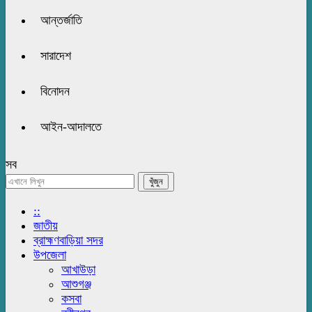
আন্তর্জাতি
সারাদেশ
বিনোদন
আইন-আদালতে
সব
::
জাতীয়
ব্রাহ্মণবাড়িয়া সদর
উপজেলা
আখাউড়া
আশুগঞ্জ
কসবা