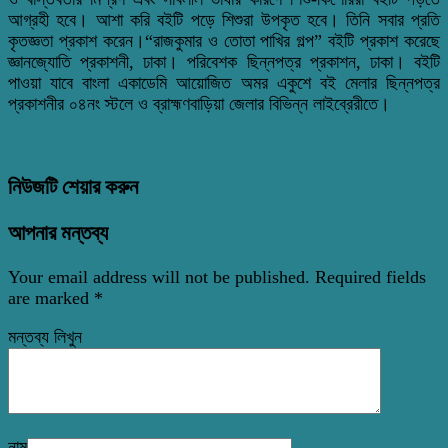
আগ্রহী হবে। আশা করি বইটি পড়ে শিশুরা উপকৃত হবে। তিনি সবার প্রতি
কৃতজ্ঞতা প্রকাশ করেন।“রাজকুমার ও তোতা পাখির গল্প” বইটি প্রকাশ করেছে
জ্ঞানজ্যোতি প্রকাশনী, ঢাকা। পরিবেশক ছিন্নপত্র প্রকাশন, ঢাকা। বইটি
পাওয়া যাবে বাংলা একাডেমি আয়োজিত অমর একুশে বই মেলার ছিন্নপত্র
প্রকাশনীর ০৪নং স্টলে ও ব্রাহ্মণবাড়িয়া জেলার বিভিন্ন লাইব্রেরীতে।
নিউজটি শেয়ার করুন
আপনার মন্তব্য
Your email address will not be published.
Required fields
are marked
*
মন্তব্য লিখুন
নাম