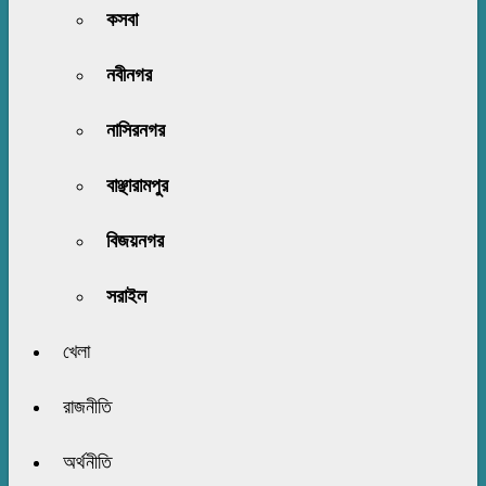
কসবা
নবীনগর
নাসিরনগর
বাঞ্ছারামপুর
বিজয়নগর
সরাইল
খেলা
রাজনীতি
অর্থনীতি