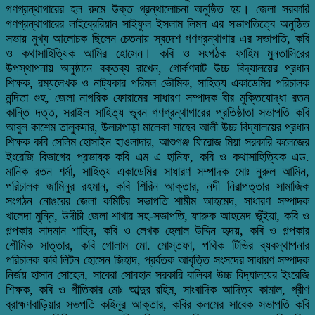
গণগ্রন্থাগারের হল রুমে উক্ত গ্রন্থালোচনা অনুষ্ঠিত হয়। জেলা সরকারি
গণগ্রন্থাগারের লাইব্রেরিয়ান সাইফুল ইসলাম লিমন এর সভাপতিত্বে অনুষ্ঠিত
সভায় মুখ্য আলোচক ছিলেন চেতনায় স্বদেশ গণগ্রন্থাগার এর সভাপতি, কবি
ও কথাসাহিত্যিক আমির হোসেন। কবি ও সংগঠক ফাহিম মুনতাসিরের
উপস্থাপনায় অনুষ্ঠানে বক্তব্য রাখেন, গোর্কণঘাট উচ্চ বিদ্যালয়ের প্রধান
শিক্ষক, রম্যলেখক ও নাট্যকার পরিমল ভৌমিক, সাহিত্য একাডেমির পরিচালক
নন্দিতা গুহ, জেলা নাগরিক ফোরামের সাধারণ সম্পাদক বীর মুক্তিযোদ্ধা রতন
কান্তি দত্ত, সরাইল সাহিত্য ভূবন গণগ্রন্থাগারের প্রতিষ্ঠাতা সভাপতি কবি
আবুল কাশেম তালুকদার, উলচাপাড়া মালেকা সাহেব আলী উচ্চ বিদ্যালয়ের প্রধান
শিক্ষক কবি সেলিম হোসাইন হাওলাদার, আশুগঞ্জ ফিরোজ মিয়া সরকারি কলেজের
ইংরেজি বিভাগের প্রভাষক কবি এম এ হানিফ, কবি ও কথাসাহিত্যিক এড.
মানিক রতন শর্মা, সাহিত্য একাডেমির সাধারণ সম্পাদক মোঃ নুরুল আমিন,
পরিচালক জামিনুর রহমান, কবি শিরিন আক্তার, নদী নিরাপত্তার সামাজিক
সংগঠন নোঙরের জেলা কমিটির সভাপতি শামীম আহমেদ, সাধারণ সম্পাদক
খালেদা মুন্নি, উদীচী জেলা শাখার সহ-সভাপতি, ফারুক আহমেদ ভূঁইয়া, কবি ও
গল্পকার সাদমান শাহিদ, কবি ও লেখক হেলাল উদ্দিন হৃদয়, কবি ও গল্পকার
শৌমিক সাত্তার, কবি গোলাম মো. মোস্তফা, পথিক টিভির ব্যবস্থাপনার
পরিচালক কবি লিটন হোসেন জিহাদ, প্রর্বতক আবৃত্তি সংসদের সাধারণ সম্পাদক
নির্জয় হাসান সোহেল, সাবেরা সোবহান সরকারি বালিকা উচ্চ বিদ্যালয়ের ইংরেজি
শিক্ষক, কবি ও গীতিকার মোঃ আব্দুর রহিম, সাংবাদিক আদিত্য কামাল, গ্রীণ
ব্রাহ্মণবাড়িয়ার সভপতি কহিনূর আক্তার, কবির কলমের সাবেক সভাপতি কবি