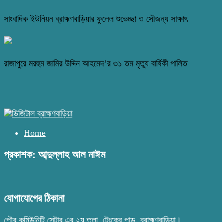
সাংবাদিক ইউনিয়ন ব্রাহ্মণবাড়িয়ার ফুলেল শুভেচ্ছা ও সৌজন্য সাক্ষাৎ
রাজাপুরে মরহুম জামির উদ্দিন আহমেদ’র ৩১ তম মৃত্যু বার্ষিকী পালিত
Home
প্রকাশক: আব্দুল্লাহ আল নাঈম
যোগাযোগের ঠিকানা
পৌর কমিউনিটি সেন্টার এর ২য় তলা, টেংকের পাড়, ব্রাহ্মণবাড়িয়া।