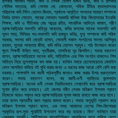
গল্পকার সাদমান শাহিদ, কবি ও লেখক হেলাল উদ্দিন হৃদয়, কবি ও গল্পকার
শৌমিক সাত্তার, কবি গোলাম মো. মোস্তফা, পথিক টিভির ব্যবস্থাপনার
পরিচালক কবি লিটন হোসেন জিহাদ, প্রর্বতক আবৃত্তি সংসদের সাধারণ সম্পাদক
নির্জয় হাসান সোহেল, সাবেরা সোবহান সরকারি বালিকা উচ্চ বিদ্যালয়ের ইংরেজি
শিক্ষক, কবি ও গীতিকার মোঃ আব্দুর রহিম, সাংবাদিক আদিত্য কামাল, গ্রীণ
ব্রাহ্মণবাড়িয়ার সভপতি কহিনূর আক্তার, কবির কলমের সাবেক সভাপতি কবি
সুমন সাহা, সিনিয়র সহ-সভাপতি কবি হুমায়ুন কবির, যুগ্ম সম্পাদক কবি শরিফ
সরকার, সদস্য কবি মেহেদি হাসান, সোনালী সকাল সংগঠনের সদস্য আশিকুর
রহমান, সুহেরা আক্তার জীমা, কবি মনির হোসেন প্রমুখ। পাঠ উম্মোচন করেন
ক্ষুদে শিক্ষর্থী উক্তি সাহা, পৃথ্বীরাজ, তাসফিয়া নূর ঝিলমিল। সভায় বক্তগণ
বলেন, ব্রাহ্মণবাড়িয়াতে অনেক কবি, সাহ্যিতিক এবং শিশু সংগঠন থাকলেও শিশু
সাহিত্য নিয়ে তুলনামূলক কম কাজ হয়। বর্তমান সময়ে ছেলেমেয়েদের মোবাইল
ফোন আসক্তি কমিয়ে বই মুখি করার জন্য এ ধরনের কাজ আরো বেশি বেশি করা
দরকার। পাশাপাশি সব বয়সী পাঠকসৃষ্টির জন্যও কাজ করার উপর গুরুত্তারপ
করেন। সভায় বক্তগণ বলেন, বহু জ্ঞানী-গুণী ব্যক্তির জন্মস্থান
ব্রাহ্মণবাড়িয়া। অনেক গুনী লেখক নিয়মিতভাবে লেখালেখি করে ব্রাহ্মণবাড়িয়া
সুনাম বৃদ্ধি করে চলছেন। এই জেলার নবীন লেখক মনিরুল ইসলাম শ্রাবণ
নিজেকে আরও সমৃদ্ধ করে ব্রাহ্মণবাড়িয়ার সুনাম বজায় রাখতে কাজ করে যাবে।
তারা বলেন গ্রন্থটির বহুল প্রচার কামনা করেন। সভায় অনুভূতি প্রকাশ করে
মনিরুল ইসলাম শ্রাবণ বলেন, এক সময় আমাদের দেশের শিশু-কিশোররা
প্রকৃতির রূপ-সুধা পুরোটাই উপভোগ করে বড় হয়েছে। কিন’ বর্তমানে তারা
একরকম গৃহবন্দী। স্মার্টফোনের মাত্রাতিরিক্ত আসক্তির ফলে হারিয়ে যেতে