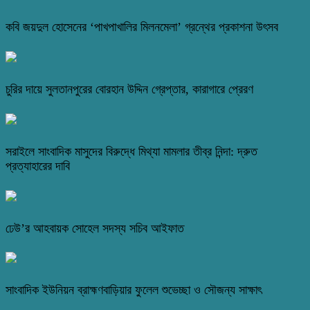
কবি জয়দুল হোসেনের ‘পাখপাখালির মিলনমেলা’ গ্রন্থের প্রকাশনা উৎসব
চুরির দায়ে সুলতানপুরের বোরহান উদ্দিন গ্রেপ্তার, কারাগারে প্রেরণ
সরাইলে সাংবাদিক মাসুদের বিরুদ্ধে মিথ্যা মামলার তীব্র নিন্দা: দ্রুত
প্রত্যাহারের দাবি
ঢেউ’র আহবায়ক সোহেল সদস্য সচিব আইফাত
সাংবাদিক ইউনিয়ন ব্রাহ্মণবাড়িয়ার ফুলেল শুভেচ্ছা ও সৌজন্য সাক্ষাৎ