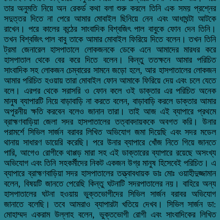
তার অনুমতি নিয়ে অন রেকর্ড কথা বলা শুরু করলে তিনি এক সময় প্রশ্নের
সদুত্তর দিতে না পেরে আমার মোবাইল ছিনিয়ে নেন এবং আধাঘন্টা আটকে
রাখেন। পরে কালের কন্ঠের সাংবাদিক বিশ্বজিৎ পাল বাবুকে ফোন দেন তিনি।
তখন বিশ্বজিৎ পাল বাবু তাকে আমার মোবাইল ফিরিয়ে দিতে বলেন। তখন তিনি
ট্রমা জেনারেল হাসপাতালে লোকজনকে ডেকে এনে আমাদের মারধর করে
হাসপাতাল থেকে বের করে দিতে বলেন। কিন্তু ততক্ষনে আমার পরিচিত
সাংবাদিক সহ লোকজন চেম্বারের সামনে জড়ো হলে, আর হাসপাতালের লোকজন
আমার পরিচিত হওয়ায় তারা মোবাইল ফোন আমাকে ফিরিয়ে দেয় এবং চলে যেতে
বলে। এরপর থেকে সরাসরি ও ফোন কলে ওই ডাক্তার এর পরিচিত অনেক
মানুষ ব্যাপারটি নিয়ে বাড়াবাড়ি না করতে বলেন, বাড়াবাড়ি করলে ডাক্তার আমার
অপূরনীয় ক্ষতি করবেন বলেও জানান তারা। তাই আজ এই ব্যাপারে প্রথমে
ব্রাহ্মণবাড়িয়া জেলা সদর হাসপাতালের তত্বাবদায়ককে অবগত করি। উনার
পরামর্শে সিভিল সার্জন বরাবর লিখিত অভিযোগ জমা দিয়েছি এবং সদর মডেল
থানায় সাধারণ ডায়েরি করেছি। পরে উনার ব্যাপারে খোঁজ নিতে গিয়ে জানতে
পারি, আগেও রোগীকে থাপ্পড় মারা সহ এই ডাক্তারের ব্যাপারে রয়েছে অসংখ্য
অভিযোগ এবং তিনি সহকর্মীদের নিকট একজন উগ্র মানুষ হিসেবেই পরিচিত। এ
ব্যাপারে ব্রাহ্মণবাড়িয়া সদর হাসপাতালের তত্ত্বাবধায়ক ডাঃ মোঃ ওয়াহীদুজ্জামান
বলেন, বিষয়টি জানতে পেরেছি কিন্তু ঘটনাটি সদরপাতালের নয়। বাহিরে অন্য
হাসপাতালের ঘটনা হওয়ায় ভুক্তভোগীদের সিভিল সার্জন বরাবর অভিযোগ
জানাতে বলেছি। তবে আমরাও ব্যাপারটা খতিয়ে দেখব। সিভিল সার্জন ডা:
মোহাম্মদ একরাম উল্লাহ বলেন, ভুক্তভোগী রোগী এবং সাংবাদিকের লিখিত