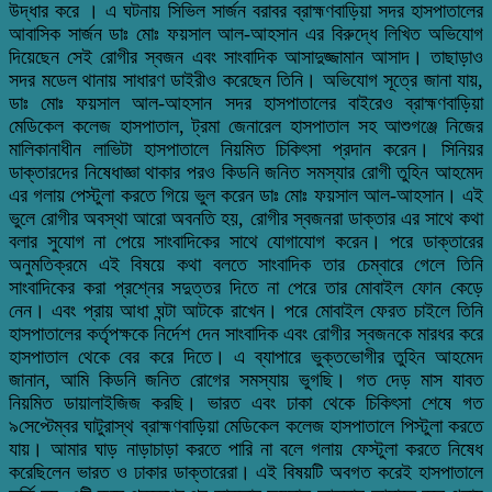
উদ্ধার করে । এ ঘটনায় সিভিল সার্জন বরাবর ব্রাহ্মণবাড়িয়া সদর হাসপাতালের
আবাসিক সার্জন ডাঃ মোঃ ফয়সাল আল-আহসান এর বিরুদ্ধে লিখিত অভিযোগ
দিয়েছেন সেই রোগীর স্বজন এবং সাংবাদিক আসাদুজ্জামান আসাদ। তাছাড়াও
সদর মডেল থানায় সাধারণ ডাইরীও করেছেন তিনি। অভিযোগ সূত্রে জানা যায়,
ডাঃ মোঃ ফয়সাল আল-আহসান সদর হাসপাতালের বাইরেও ব্রাহ্মণবাড়িয়া
মেডিকেল কলেজ হাসপাতাল, ট্রমা জেনারেল হাসপাতাল সহ আশুগঞ্জে নিজের
মালিকানাধীন লাভিটা হাসপাতালে নিয়মিত চিকিৎসা প্রদান করেন। সিনিয়র
ডাক্তারদের নিষেধাজ্ঞা থাকার পরও কিডনি জনিত সমস্যার রোগী তুহিন আহমেদ
এর গলায় পেস্টুলা করতে গিয়ে ভুল করেন ডাঃ মোঃ ফয়সাল আল-আহসান। এই
ভুলে রোগীর অবস্থা আরো অবনতি হয়, রোগীর স্বজনরা ডাক্তার এর সাথে কথা
বলার সুযোগ না পেয়ে সাংবাদিকের সাথে যোগাযোগ করেন। পরে ডাক্তারের
অনুমতিক্রমে এই বিষয়ে কথা বলতে সাংবাদিক তার চেম্বারে গেলে তিনি
সাংবাদিকের করা প্রশ্নের সদুত্তর দিতে না পেরে তার মোবাইল ফোন কেড়ে
নেন। এবং প্রায় আধা ঘন্টা আটকে রাখেন। পরে মোবাইল ফেরত চাইলে তিনি
হাসপাতালের কর্তৃপক্ষকে নির্দেশ দেন সাংবাদিক এবং রোগীর স্বজনকে মারধর করে
হাসপাতাল থেকে বের করে দিতে। এ ব্যাপারে ভুক্তভোগীর তুহিন আহমেদ
জানান, আমি কিডনি জনিত রোগের সমস্যায় ভুগছি। গত দেড় মাস যাবত
নিয়মিত ডায়ালাইজিজ করছি। ভারত এবং ঢাকা থেকে চিকিৎসা শেষে গত
৯সেপ্টেম্বর ঘাটুরাস্থ ব্রাহ্মণবাড়িয়া মেডিকেল কলেজ হাসপাতালে পিস্টুলা করতে
যায়। আমার ঘাড় নাড়াচাড়া করতে পারি না বলে গলায় ফেস্টুলা করতে নিষেধ
করেছিলেন ভারত ও ঢাকার ডাক্তারেরা। এই বিষয়টি অবগত করেই হাসপাতালে