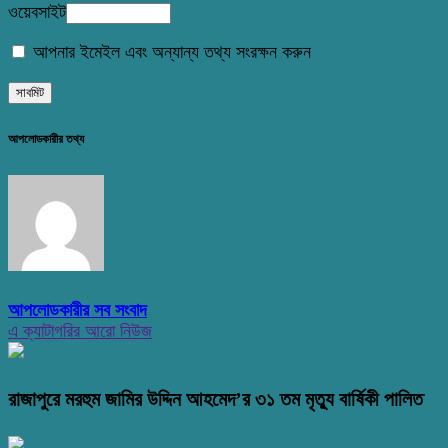
ওয়েবসাইট
আপনার ইমেইল এবং অন্যান্য তথ্য সংরক্ষন করুন
আপলোডকারীর তথ্য
আপলোডকারীর সব সংবাদ
এ ক্যাটাগরির আরো নিউজ
রাজাপুরে মরহুম জামির উদ্দিন আহমেদ’র ৩১ তম মৃত্যু বার্ষিকী পালিত