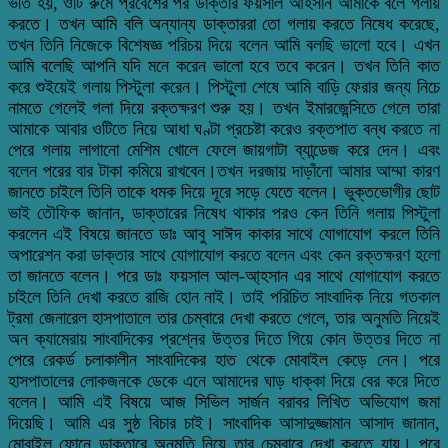
ভর্তি হয়, ওটি রুমে প্রবেশের পর ডাক্তার ফয়সাল আহসান আমাকে বলে গলায়
করতে। তখন আমি বলি অন্যান্য ডাক্তাররা তো গলায় করতে নিষেধ করেছে,
তখন তিনি নিজেকে বিশেষজ্ঞ পরিচয় দিয়ে বলেন আমি বলছি ভালো হবে। এখন
আমি বলেছি আপনি যদি মনে করেন ভালো হবে তবে করেন। তখন তিনি কাত
করে শুইয়েই গলায় পিস্টুলা করেন। পিস্টুলা শেষে আমি বাড়ি ফেরার জন্য নিচে
নামতে গেলেই গলা দিয়ে রক্তক্ষরণ শুরু হয়। তখন ইমারজেন্সিতে গেলে তারা
আমাকে আবার ওটিতে নিয়ে আধা ঘণ্টা প্রচেষ্টা করেও রক্তপাত বন্ধ করতে না
পেরে গলায় লাগানো মেশিম খোলে ফেলে জায়গাটা ব্যান্ডেজ করে দেন। এবং
বলেন পরের বার টাকা কমিয়ে রাখবেন।তখন দরজায় দাড়াঁনো আমার আম্মা কারণ
জানতে চাইলে তিনি তাকে ধমক দিয়ে দূরে সড়ে যেতে বলেন। ভুক্তভোগীর ছোট
ভাই তৌফিক জানান, ডাক্তারের নিষেধ থাকার পরও কেন তিনি গলায় পিস্টুলা
করলেন এই বিষয়ে জানতে ডাঃ আবু সাঈদ কাকার সাথে যোগাযোগ করলে তিনি
অপারেশন করা ডাক্তার সাথে যোগাযোগ করতে বলেন এবং কেন রক্তক্ষরণ হলো
তা জানতে বলেন। পরে ডাঃ ফয়সাল আল-আ্হসান এর সাথে যোগাযোগ করতে
চাইলে তিনি দেখা করতে রাজি হোন নাই। তাই পরিচিত সাংবাদিক নিয়ে গতকাল
ট্রমা জেনারেল হাসপাতালে তার চেম্বারে দেখা করতে গেলে, তার অনুমতি নিয়েই
অন ক্যামেরায় সাংবাদিকের প্রশ্নের উত্তর দিতে গিয়ে কোন উত্তর দিতে না
পেরে রেকর্ড চলাকালীন সাংবাদিকের হাত থেকে মোবাইল কেড়ে নেন। পরে
হাসপাতালের লোকজনকে ডেকে এনে আমাদের ঘাড় ধাক্কা দিয়ে বের করে দিতে
বলেন। আমি এই বিষয়ে আজ সিভিল সার্জন বরাবর লিখিত অভিযোগ জমা
দিয়েছি। আমি এর সুষ্ঠ বিচার চাই। সাংবাদিক আসাদুজ্জামান আসাদ জানান,
মোবাইল ফোনে ডাক্তারে অনুমতি নিয়ে তার চেম্বারে দেখা করতে যায়। পরে