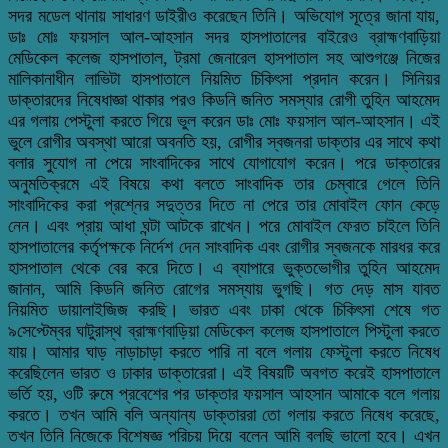
সদর মডেল থানায় সাধারণ ডাইরীও করেছেন তিনি। অভিযোগ সূত্রে জানা যায়,
ডাঃ মোঃ ফয়সাল আল-আহসান সদর হাসপাতালের বাইরেও ব্রাহ্মণবাড়িয়া
মেডিকেল কলেজ হাসপাতাল, ট্রমা জেনারেল হাসপাতাল সহ আশুগঞ্জে নিজের
মালিকানাধীন লাভিটা হাসপাতালে নিয়মিত চিকিৎসা প্রদান করেন। সিনিয়র
ডাক্তারদের নিষেধাজ্ঞা থাকার পরও কিডনি জনিত সমস্যার রোগী তুহিন আহমেদ
এর গলায় পেস্টুলা করতে গিয়ে ভুল করেন ডাঃ মোঃ ফয়সাল আল-আহসান। এই
ভুলে রোগীর অবস্থা আরো অবনতি হয়, রোগীর স্বজনরা ডাক্তার এর সাথে কথা
বলার সুযোগ না পেয়ে সাংবাদিকের সাথে যোগাযোগ করেন। পরে ডাক্তারের
অনুমতিক্রমে এই বিষয়ে কথা বলতে সাংবাদিক তার চেম্বারে গেলে তিনি
সাংবাদিকের করা প্রশ্নের সদুত্তর দিতে না পেরে তার মোবাইল ফোন কেড়ে
নেন। এবং প্রায় আধা ঘন্টা আটকে রাখেন। পরে মোবাইল ফেরত চাইলে তিনি
হাসপাতালের কর্তৃপক্ষকে নির্দেশ দেন সাংবাদিক এবং রোগীর স্বজনকে মারধর করে
হাসপাতাল থেকে বের করে দিতে। এ ব্যাপারে ভুক্তভোগীর তুহিন আহমেদ
জানান, আমি কিডনি জনিত রোগের সমস্যায় ভুগছি। গত দেড় মাস যাবত
নিয়মিত ডায়ালাইজিজ করছি। ভারত এবং ঢাকা থেকে চিকিৎসা শেষে গত
৯সেপ্টেম্বর ঘাটুরাস্থ ব্রাহ্মণবাড়িয়া মেডিকেল কলেজ হাসপাতালে পিস্টুলা করতে
যায়। আমার ঘাড় নাড়াচাড়া করতে পারি না বলে গলায় ফেস্টুলা করতে নিষেধ
করেছিলেন ভারত ও ঢাকার ডাক্তারেরা। এই বিষয়টি অবগত করেই হাসপাতালে
ভর্তি হয়, ওটি রুমে প্রবেশের পর ডাক্তার ফয়সাল আহসান আমাকে বলে গলায়
করতে। তখন আমি বলি অন্যান্য ডাক্তাররা তো গলায় করতে নিষেধ করেছে,
তখন তিনি নিজেকে বিশেষজ্ঞ পরিচয় দিয়ে বলেন আমি বলছি ভালো হবে। এখন