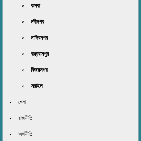
কসবা
নবীনগর
নাসিরনগর
বাঞ্ছারামপুর
বিজয়নগর
সরাইল
খেলা
রাজনীতি
অর্থনীতি