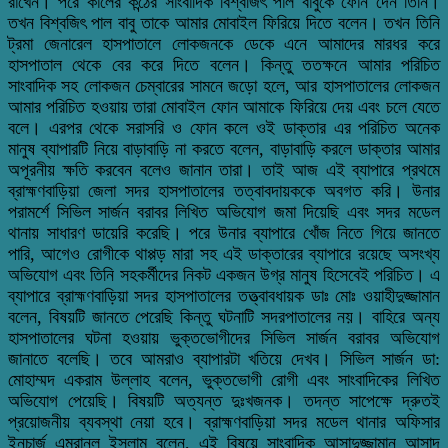
রাখেন। পরে কালের কন্ঠের সাংবাদিক বিশ্বজিৎ পাল বাবুকে ফোন দেন তিনি।
তখন বিশ্বজিৎ পাল বাবু তাকে আমার মোবাইল ফিরিয়ে দিতে বলেন। তখন তিনি
ট্রমা জেনারেল হাসপাতালে লোকজনকে ডেকে এনে আমাদের মারধর করে
হাসপাতাল থেকে বের করে দিতে বলেন। কিন্তু ততক্ষনে আমার পরিচিত
সাংবাদিক সহ লোকজন চেম্বারের সামনে জড়ো হলে, আর হাসপাতালের লোকজন
আমার পরিচিত হওয়ায় তারা মোবাইল ফোন আমাকে ফিরিয়ে দেয় এবং চলে যেতে
বলে। এরপর থেকে সরাসরি ও ফোন কলে ওই ডাক্তার এর পরিচিত অনেক
মানুষ ব্যাপারটি নিয়ে বাড়াবাড়ি না করতে বলেন, বাড়াবাড়ি করলে ডাক্তার আমার
অপূরনীয় ক্ষতি করবেন বলেও জানান তারা। তাই আজ এই ব্যাপারে প্রথমে
ব্রাহ্মণবাড়িয়া জেলা সদর হাসপাতালের তত্বাবদায়ককে অবগত করি। উনার
পরামর্শে সিভিল সার্জন বরাবর লিখিত অভিযোগ জমা দিয়েছি এবং সদর মডেল
থানায় সাধারণ ডায়েরি করেছি। পরে উনার ব্যাপারে খোঁজ নিতে গিয়ে জানতে
পারি, আগেও রোগীকে থাপ্পড় মারা সহ এই ডাক্তারের ব্যাপারে রয়েছে অসংখ্য
অভিযোগ এবং তিনি সহকর্মীদের নিকট একজন উগ্র মানুষ হিসেবেই পরিচিত। এ
ব্যাপারে ব্রাহ্মণবাড়িয়া সদর হাসপাতালের তত্ত্বাবধায়ক ডাঃ মোঃ ওয়াহীদুজ্জামান
বলেন, বিষয়টি জানতে পেরেছি কিন্তু ঘটনাটি সদরপাতালের নয়। বাহিরে অন্য
হাসপাতালের ঘটনা হওয়ায় ভুক্তভোগীদের সিভিল সার্জন বরাবর অভিযোগ
জানাতে বলেছি। তবে আমরাও ব্যাপারটা খতিয়ে দেখব। সিভিল সার্জন ডা:
মোহাম্মদ একরাম উল্লাহ বলেন, ভুক্তভোগী রোগী এবং সাংবাদিকের লিখিত
অভিযোগ পেয়েছি। বিষয়টি অত্যন্ত দুঃখজনক। তদন্ত সাপেক্ষে দ্রুতই
প্রয়োজনীয় ব্যবস্থা নেয়া হবে। ব্রাহ্মণবাড়িয়া সদর মডেল থানার অফিসার
ইনচার্জ এমরানুল ইসলাম বলেন, এই বিষয়ে সাংবাদিক আসাদুজ্জামান আসাদ