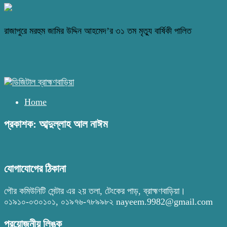
রাজাপুরে মরহুম জামির উদ্দিন আহমেদ’র ৩১ তম মৃত্যু বার্ষিকী পালিত
Home
প্রকাশক: আব্দুল্লাহ আল নাঈম
যোগাযোগের ঠিকানা
পৌর কমিউনিটি সেন্টার এর ২য় তলা, টেংকের পাড়, ব্রাহ্মণবাড়িয়া।
০১৯১০-০৩০১০১, ০১৯৭৬-৭৮৯৯৮২ nayeem.9982@gmail.com
প্রয়োজনীয় লিঙ্ক