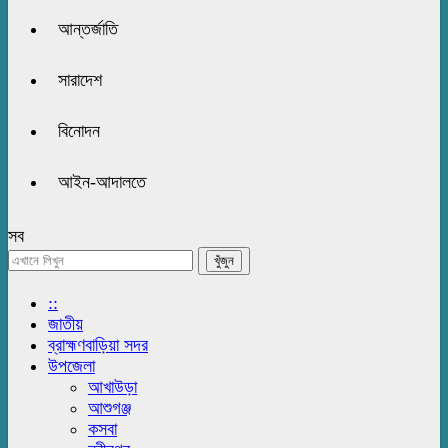
আন্তর্জাতি
সারাদেশ
বিনোদন
আইন-আদালতে
সব
::
জাতীয়
ব্রাহ্মণবাড়িয়া সদর
উপজেলা
আখাউড়া
আশুগঞ্জ
কসবা