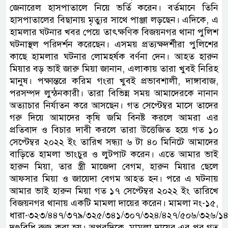
জেনারেল হাসপাতালে নিয়ে ভর্তি করেন। বর্তমানে তিনি
হাসপাতালের বিছানায় মৃত্যুর সাথে পাঞ্জা লড়ছেন। এদিকে, এ
হামলার ঘটনার খবর পেয়ে তাৎক্ষণিক বিজয়নগর থানা পুলিশ
ঘটনাস্থল পরিদর্শন করেছেন। এসময় প্রত্যক্ষদর্শীরা পুলিশের
কাছে হামলার ঘটনার লোমহর্ষক বর্ণনা দেন। আহত হারুন
মিয়ার বড় ভাই জারু মিয়া জানান, এলাকায় তারা খুবই নিরিহ
মানুষ। পক্ষান্তরে করিম গংরা খুবই প্রভাবশালী, দাঙ্গাবাজ,
পরসম্পদ লুন্ঠনকারী। তারা বিভিন্ন সময় আমাদেরকে নানান
অত্যাচার নির্যাতন করে আসছেন। গত সেপ্টেম্বর মাসে তাদের
গরু দিয়ে আমাদের কৃষি জমি বিনষ্ট করলে আমরা এর
প্রতিবাদ ও বিচার দাবী করলে তারা উত্তেজিত হয়ে গত ১০
সেপ্টেম্বর ২০২২ ইং তারিখ সন্ধ্যা ৬ টা ৪০ মিনিটে আমাদের
বাড়িতে হামলা ভাংচুর ও লুটপাট করেন। এতে আমার ভাই
হারুন মিয়া, তার স্ত্রী মাজেদা বেগম, হারুন মিয়ার ছেলে
আফসার মিয়া ও জায়েদা বেগম আহত হন। পরে এ ঘটনায়
আমার ভাই হারুন মিয়া গত ১৭ সেপ্টেম্বর ২০২২ ইং তারিখে
বিজয়নগর থানায় একটি মামলা দায়ের করেন। মামলা নং-১৫,
ধারা-৩২৩/৪৪৭/৩৭৯/৩২৫/৩৪১/৩০৭/৩২৪/৪২৭/৫০৬/৩২৬/১
দণ্ডবিধি রুজু করা হয়। অপরদিকে, মামলা দায়ের এর পর গত