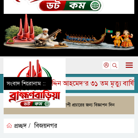
মরহুম জামির উদ্দিন আহমেদ’র ৩১ তম মৃত্যু বার্ষিকী প
সংবাদ শিরোনাম ::
প্রচ্ছদ /
বিজয়নগর