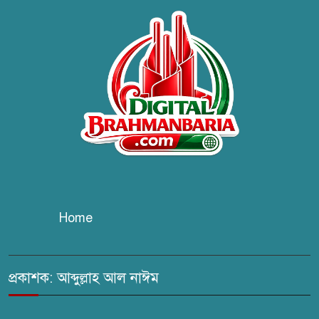
ব্রাহ্মণবাড়িয়ায় তরী বাংলাদেশের
উদ্যোগে বৃক্ষরোপণ ও গাছের চারা
বিতরণ।
কবি জয়দুল হোসেনের
‘পাখপাখালির মিলনমেলা’ গ্রন্থের
প্রকাশনা উৎসব
চুরির দায়ে সুলতানপুরের বোরহান
উদ্দিন গ্রেপ্তার, কারাগারে প্রেরণ
Home
সরাইলে সাংবাদিক মাসুদের বিরুদ্ধে
মিথ্যা মামলার তীব্র নিন্দা: দ্রুত
প্রত্যাহারের দাবি
প্রকাশক: আব্দুল্লাহ আল নাঈম
ঢেউ’র আহবায়ক সোহেল সদস্য
সচিব আইফাত