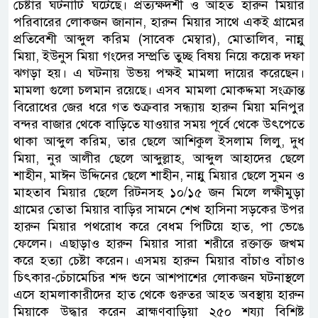
চেষ্টার ঘটনাটি ঘটেছে। প্রত্যক্ষদর্শী ও আহত হারুন মিয়ার
পরিবারের লোকজন জানান, হারুন মিয়ার সাথে একই গ্রামের
প্রতিবেশী আব্দুল করিম (সাবেক মেম্বার), মোতালিব, নান্নু
মিয়া, ইউনুস মিয়া গংদের সম্প্রতি তুচ্ছ বিষয় নিয়ে কয়েক দফা
ঝগড়া হয়। এ ঘটনায় উভয় পক্ষই মামলা দায়ের করেছেন।
মামলা গুলো চলমান রয়েছে। এসব মামলা মোকদ্দমা সংক্রান্ত
বিরোধের জের ধরে গত শুক্রবার সন্ধ্যায় হারুন মিয়া মনিপুর
বন্দর বাজার থেকে বাড়িতে যাওয়ার সময় পূর্বে থেকে উৎপেতে
থাকা আব্দুল করিম, তার ছেলে আশিকুল ইসলাম লিলু, দুধ
মিয়া, নুর আলীর ছেলে আব্দুল্লাহ, আব্দুল আহাদের ছেলে
শাহীন, মাঈন উদ্দিনের ছেলে শাহীন, নান্নু মিয়ার ছেলে সুমন ও
মাহতাব মিয়ার ছেলে রিটনসহ ১০/১৫ জন মিলে লক্ষীমুড়া
গ্রামের তোতা মিয়ার বাড়ির সামনে শেখ হাসিনা সড়কের উপর
হারুন মিয়ার পথরোধ করে বেধম পিটিয়ে হাত, পা ভেঙে
ফেলেন। এছাড়াও হারুন মিয়ার সারা শরীরে রক্তাক্ত জখম
করে হত্যা চেষ্টা করেন। এসময় হারুন মিয়ার বাঁচাও বাঁচাও
চিৎকার-চেঁচামেচির শব্দ শুনে আশপাশের লোকজন ঘটনাস্থলে
এসে হামলাকারীদের হাত থেকে গুরুতর আহত অবস্থায় হারুন
মিয়াকে উদ্ধার করেন ব্রাহ্মণবাড়িয়া ২৫০ শয্যা বিশিষ্ট