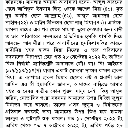
করিমকে। মামলার অন্যান্য আসামীরা হলেন- আব্দুল করিমের
ছেলে আশিকুল ইসলাম লিলু ওরফে আশেদ মিয়া-(৪০), মৃত
নুর আলীর ছেলে আব্দুল্লাহ-(৪৬), আব্দুল আহাদের ছেলে
শাহীন-(২২) ও মাঈন উদ্দিনের ছেলে নান্নু মিয়া-(৪০)। এদিকে,
মামলা দায়ের এর পর থেকে মামলা তুলে নেওয়ার জন্য বাদী
ও তার পরিবারের সদস্যদের প্রতিনিয়ত হুমকি ধামকি দিয়ে
আসছেন আসামীরা। পরে আসামীদের হুমকিধামকির কারনে
বাদীনির শ্বশুর হারুন মিয়া নিজের ও তার পরিবারের
সদস্যদের নিরাপত্তা চেয়ে গত ২৮ সেপ্টেম্বর ২০২২ ইং তারিখে
বিজ্ঞ নির্বাহী ম্যাজিস্ট্রেট আদালতে ফৌঃ কাঃ বিঃ আইনের
১০৭/১১৪/১১৭(গ) ধারায় একটি মোদ্দমা দায়ের করেন হারুন
মিয়া। এ ব্যাপারে হারুন মিয়ার ছেলের বউ ও প্রবাসী আল
আমিন এর স্ত্রী ইয়াসমিন জানান, আমাদের বাড়িতে আমার
শ্বশুর ও দেবর ব্যতীত কোন পুরুষ মানুষ নেই। কিন্তু আব্দুল
করিম, মোতালিব গংরা সবসময় আমাদের উপর বিভিন্ন জুলুম
নির্যাতন করে আসছে। তাদের এসব জুলুম ও নির্যাতনের
প্রতিবাদ করলেই তারা আমাদের উপর ক্ষিপ্ত হয়ে হামলা
ভাংচুর ও লুটপাট শুরু করেন। গত ১০ সেপ্টেম্বর ২০২২ ইং
তারিখ থেকে গত ৭ অক্টোবর ২০২২ ইং তারিখ পর্যন্ত ২৮