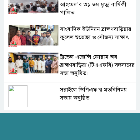
আহমেদ’র ৩১ তম মৃত্যু বার্ষিকী
পালিত
সাংবাদিক ইউনিয়ন ব্রাহ্মণবাড়িয়ার
ফুলেল শুভেচ্ছা ও সৌজন্য সাক্ষাৎ
ট্রাভেল এজেন্সি ফোরাম অব
ব্রাহ্মণবাড়িয়া (টিএএফবি) সদস্যদের
সভা অনুষ্ঠিত।
সরাইলে ডিপিএফ’র মতবিনিময়
সভায় অনুষ্ঠিত
হাসপাতাল কর্তৃপক্ষের সাথে এসিজি-
স্বাস্থ্য এর মতবিনিময় সভা অনুষ্ঠিত