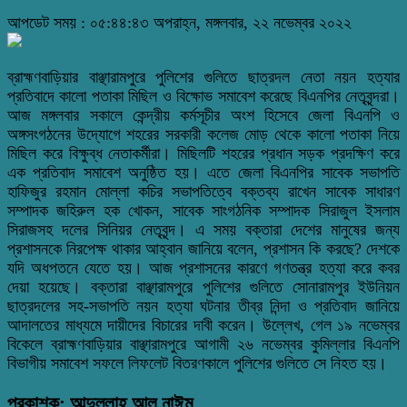
আপডেট সময় : ০৫:৪৪:৪৩ অপরাহ্ন, মঙ্গলবার, ২২ নভেম্বর ২০২২
ব্রাহ্মণবাড়িয়ার বাঞ্ছারামপুরে পুলিশের গুলিতে ছাত্রদল নেতা নয়ন হত্যার
প্রতিবাদে কালো পতাকা মিছিল ও বিক্ষোভ সমাবেশ করেছে বিএনপির নেতৃবৃন্দরা।
আজ মঙ্গলবার সকালে কেন্দ্রীয় কর্মসূচীর অংশ হিসেবে জেলা বিএনপি ও
অঙ্গসংগঠনের উদ্যোগে শহরের সরকারী কলেজ মোড় থেকে কালো পতাকা নিয়ে
মিছিল করে বিক্ষুব্ধ নেতাকর্মীরা। মিছিলটি শহরের প্রধান সড়ক প্রদক্ষিণ করে
এক প্রতিবাদ সমাবেশ অনুষ্ঠিত হয়। এতে জেলা বিএনপির সাবেক সভাপতি
হাফিজুর রহমান মোল্লা কচির সভাপতিত্বে বক্তব্য রাখেন সাবেক সাধারণ
সম্পাদক জহিরুল হক খোকন, সাবেক সাংগঠনিক সম্পাদক সিরাজুল ইসলাম
সিরাজসহ দলের সিনিয়র নেতৃবৃন্দ। এ সময় বক্তারা দেশের মানুষের জন্য
প্রশাসনকে নিরপেক্ষ থাকার আহ্বান জানিয়ে বলেন, প্রশাসন কি করছে? দেশকে
যদি অধপতনে যেতে হয়। আজ প্রশাসনের কারণে গণতন্ত্র হত্যা করে কবর
দেয়া হয়েছে। বক্তারা বাঞ্ছারামপুরে পুলিশের গুলিতে সোনারামপুর ইউনিয়ন
ছাত্রদলের সহ-সভাপতি নয়ন হত্যা ঘটনার তীব্র নিন্দা ও প্রতিবাদ জানিয়ে
আদালতের মাধ্যমে দায়ীদের বিচারের দাবী করেন। উল্লেখ, গেল ১৯ নভেম্বর
বিকেলে ব্রাহ্মণবাড়িয়ার বাঞ্ছারামপুরে আগামী ২৬ নভেম্বর কুমিল্লার বিএনপি
বিভাগীয় সমাবেশ সফলে লিফলেট বিতরণকালে পুলিশের গুলিতে সে নিহত হয়।
প্রকাশক: আব্দুল্লাহ আল নাঈম