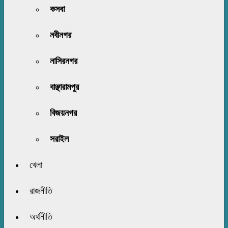
কসবা
নবীনগর
নাসিরনগর
বাঞ্ছারামপুর
বিজয়নগর
সরাইল
খেলা
রাজনীতি
অর্থনীতি