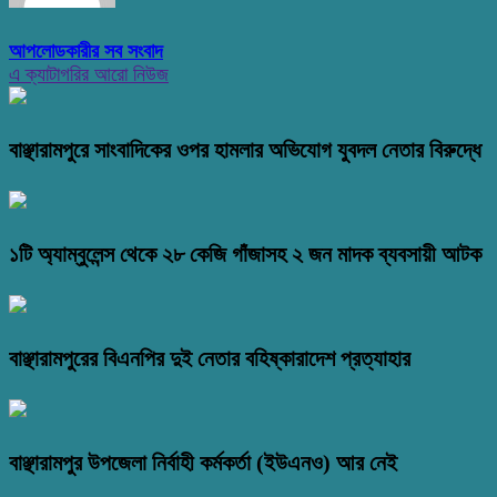
আপলোডকারীর সব সংবাদ
এ ক্যাটাগরির আরো নিউজ
বাঞ্ছারামপুরে সাংবাদিকের ওপর হামলার অভিযোগ যুবদল নেতার বিরুদ্ধে
১টি অ্যাম্বুলেন্স থেকে ২৮ কেজি গাঁজাসহ ২ জন মাদক ব্যবসায়ী আটক
বাঞ্ছারামপুরের বিএনপির দুই নেতার বহিষ্কারাদেশ প্রত্যাহার
বাঞ্ছারামপুর উপজেলা নির্বাহী কর্মকর্তা (ইউএনও) আর নেই