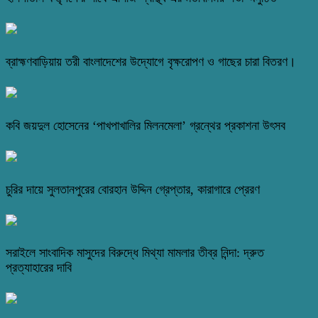
ব্রাহ্মণবাড়িয়ায় তরী বাংলাদেশের উদ্যোগে বৃক্ষরোপণ ও গাছের চারা বিতরণ।
কবি জয়দুল হোসেনের ‘পাখপাখালির মিলনমেলা’ গ্রন্থের প্রকাশনা উৎসব
চুরির দায়ে সুলতানপুরের বোরহান উদ্দিন গ্রেপ্তার, কারাগারে প্রেরণ
সরাইলে সাংবাদিক মাসুদের বিরুদ্ধে মিথ্যা মামলার তীব্র নিন্দা: দ্রুত
প্রত্যাহারের দাবি