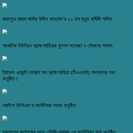
রাজাপুরে মরহুম জামির উদ্দিন আহমেদ’র ৩১ তম মৃত্যু বার্ষিকী পালিত
সাংবাদিক ইউনিয়ন ব্রাহ্মণবাড়িয়ার ফুলেল শুভেচ্ছা ও সৌজন্য সাক্ষাৎ
ট্রাভেল এজেন্সি ফোরাম অব ব্রাহ্মণবাড়িয়া (টিএএফবি) সদস্যদের সভা
অনুষ্ঠিত।
সরাইলে ডিপিএফ’র মতবিনিময় সভায় অনুষ্ঠিত
হাসপাতাল কর্তৃপক্ষের সাথে এসিজি-স্বাস্থ্য এর মতবিনিময় সভা অনুষ্ঠিত