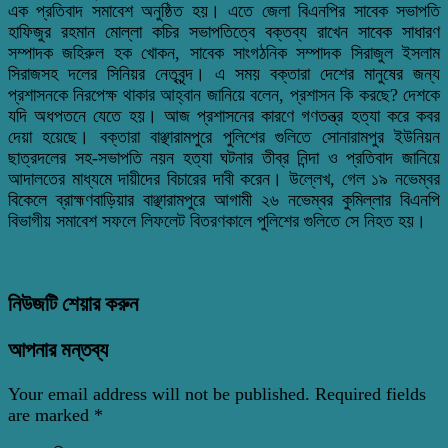
এক প্রতিবাদ সমাবেশ অনুষ্ঠিত হয়। এতে জেলা বিএনপির সাবেক সভাপতি
হাফিজুর রহমান মোল্লা কচির সভাপতিত্বে বক্তব্য রাখেন সাবেক সাধারণ
সম্পাদক জহিরুল হক খোকন, সাবেক সাংগঠনিক সম্পাদক সিরাজুল ইসলাম
সিরাজসহ দলের সিনিয়র নেতৃবৃন্দ। এ সময় বক্তারা দেশের মানুষের জন্য
প্রশাসনকে নিরপেক্ষ থাকার আহ্বান জানিয়ে বলেন, প্রশাসন কি করছে? দেশকে
যদি অধপতনে যেতে হয়। আজ প্রশাসনের কারণে গণতন্ত্র হত্যা করে কবর
দেয়া হয়েছে। বক্তারা বাঞ্ছারামপুরে পুলিশের গুলিতে সোনারামপুর ইউনিয়ন
ছাত্রদলের সহ-সভাপতি নয়ন হত্যা ঘটনার তীব্র নিন্দা ও প্রতিবাদ জানিয়ে
আদালতের মাধ্যমে দায়ীদের বিচারের দাবী করেন। উল্লেখ, গেল ১৯ নভেম্বর
বিকেলে ব্রাহ্মণবাড়িয়ার বাঞ্ছারামপুরে আগামী ২৬ নভেম্বর কুমিল্লার বিএনপি
বিভাগীয় সমাবেশ সফলে লিফলেট বিতরণকালে পুলিশের গুলিতে সে নিহত হয়।
নিউজটি শেয়ার করুন
আপনার মন্তব্য
Your email address will not be published.
Required fields
are marked
*