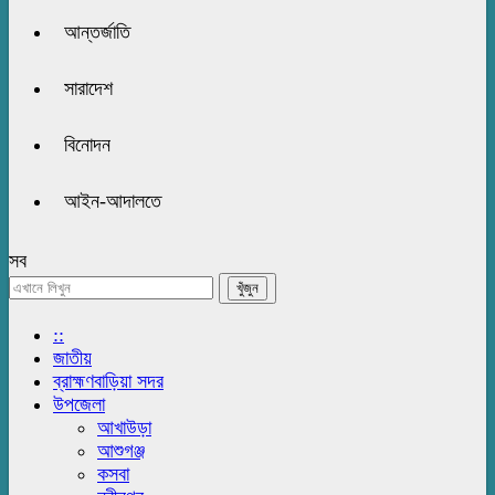
আন্তর্জাতি
সারাদেশ
বিনোদন
আইন-আদালতে
সব
::
জাতীয়
ব্রাহ্মণবাড়িয়া সদর
উপজেলা
আখাউড়া
আশুগঞ্জ
কসবা