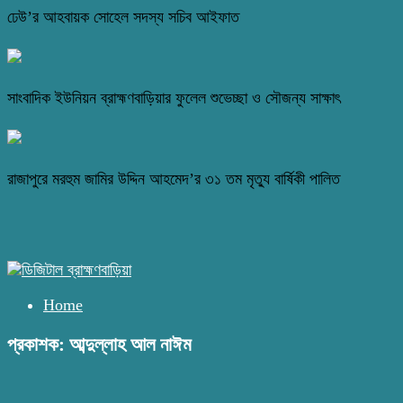
ঢেউ’র আহবায়ক সোহেল সদস্য সচিব আইফাত
সাংবাদিক ইউনিয়ন ব্রাহ্মণবাড়িয়ার ফুলেল শুভেচ্ছা ও সৌজন্য সাক্ষাৎ
রাজাপুরে মরহুম জামির উদ্দিন আহমেদ’র ৩১ তম মৃত্যু বার্ষিকী পালিত
Home
প্রকাশক: আব্দুল্লাহ আল নাঈম