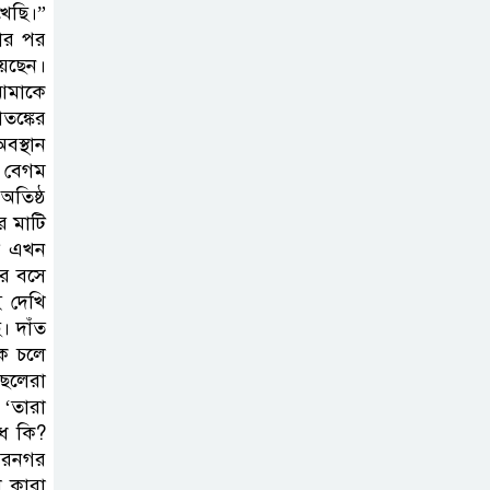
েছি।”
ার পর
য়েছেন।
আমাকে
তঙ্কের
বস্থান
 বেগম
অতিষ্ঠ
র মাটি
দ এখন
পর বসে
ই দেখি
। দাঁত
কে চলে
ছেলেরা
 ‘তারা
াধ কি?
সিরনগর
বা কারা