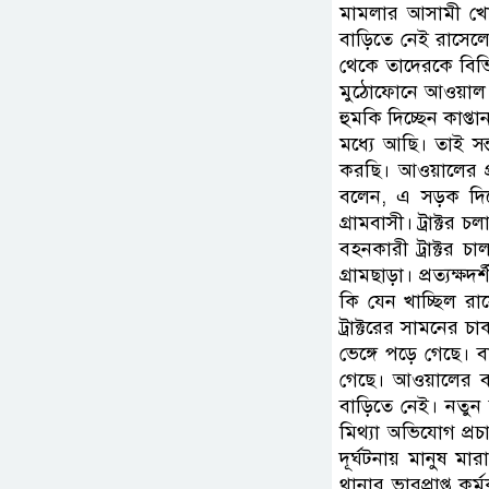
মামলার আসামী খো
বাড়িতে নেই রাসেল
থেকে তাদেরকে বিভিন
মুঠোফোনে আওয়াল 
হুমকি দিচ্ছেন কাপ্
মধ্যে আছি। তাই সন্
করছি। আওয়ালের প
বলেন, এ সড়ক দিয়ে ৩০
গ্রামবাসী। ট্রাক্টর
বহনকারী ট্রাক্ট
গ্রামছাড়া। প্রত্যক
কি যেন খাচ্ছিল রা
ট্রাক্টরের সামনের 
ভেঙ্গে পড়ে গেছে। 
গেছে। আওয়ালের বা
বাড়িতে নেই। নতুন 
মিথ্যা অভিযোগ প্রচ
দূর্ঘটনায় মানুষ মা
থানার ভারপ্রাপ্ত কর্