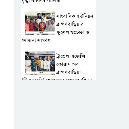
মৃত্যু বার্ষিকী পালিত
সাংবাদিক ইউনিয়ন
ব্রাহ্মণবাড়িয়ার
ফুলেল শুভেচ্ছা ও
সৌজন্য সাক্ষাৎ
ট্রাভেল এজেন্সি
ফোরাম অব
ব্রাহ্মণবাড়িয়া
(টিএএফবি) সদস্যদের সভা অনুষ্ঠিত।
সরাইলে ডিপিএফ’র
মতবিনিময় সভায়
অনুষ্ঠিত
হাসপাতাল