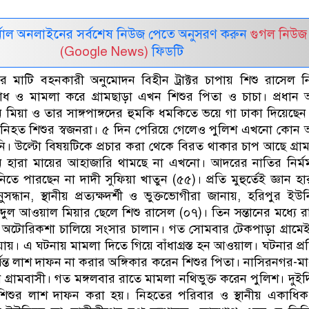
নাল অনলাইনের সর্বশেষ নিউজ পেতে অনুসরণ করুন
গুগল নিউজ
(Google News)
ফিডটি
র মাটি বহনকারী অনুমোদন বিহীন ট্রাক্টর চাপায় শিশু রাসেল 
 ও মামলা করে গ্রামছাড়া এখন শিশুর পিতা ও চাচা। প্রধান 
 মিয়া ও তার সাঙ্গপাঙ্গদের হুমকি ধমকিতে ভয়ে গা ঢাকা দিয়েছেন 
নিহত শিশুর স্বজনরা। ৫ দিন পেরিয়ে গেলেও পুলিশ এখনো কোন
েনি। উল্টো বিষয়টিকে প্রচার করা থেকে বিরত থাকার চাপ আছে গ্রা
ন হারা মায়ের আহাজারি থামছে না এখনো। আদরের নাতির নির্মম 
ে পারছেন না দাদী সুফিয়া খাতুন (৫৫)। প্রতি মুহুর্তেই জ্ঞান হার
্ধান, স্থানীয় প্রত্যক্ষদর্শী ও ভুক্তভোগীরা জানায়, হরিপুর ইউ
ব্দুল আওয়াল মিয়ার ছেলে শিশু রাসেল (০৭)। তিন সন্তানের মধ্যে 
োরিকশা চালিয়ে সংসার চালান। গত সোমবার টেকপাড়া গ্রামেই ট্
ায়। এ ঘটনায় মামলা দিতে গিয়ে বাঁধাগ্রস্ত হন আওয়াল। ঘটনার প্র
্যন্ত লাশ দাফন না করার অঙ্গিকার করেন শিশুর পিতা। নাসিরনগর-ম
রামবাসী। গত মঙ্গলবার রাতে মামলা নথিভুক্ত করেন পুলিশ। দুই
শিশুর লাশ দাফন করা হয়। নিহতের পরিবার ও স্থানীয় একাধিক ব