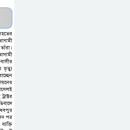
কর্তৃপক্ষের সাথে
এসিজি-স্বাস্থ্য এর
মতবিনিময় সভা অনুষ্ঠিত
নিহতের
ব্রাহ্মণবাড়িয়ায় তরী
আসামী
তাঁরা।
বাংলাদেশের
 আসামী
উদ্যোগে বৃক্ষরোপণ
মবাসীর
ও গাছের চারা বিতরণ।
মৃত্যু
াচ্ছেন
কবি জয়দুল
নিয়নের
হোসেনের
রাসেলই
‘পাখপাখালির
রাক্টর
তিবাদে
মিলনমেলা’ গ্রন্থের প্রকাশনা উৎসব
াধবপুর
দিন পর
চুরির দায়ে
্যক্তি
সুলতানপুরের