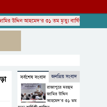
্দিন আহমেদ’র ৩১ তম মৃত্যু বার্ষিকী পালিত
সাংবাদ
জনপ্রিয় সংবাদ
সর্বশেষ সংবাদ
াড়া
রাজাপুরে মরহুম
জামির উদ্দিন
আহমেদ’র ৩১ তম