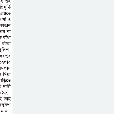
নিই ওই
বোরহান উদ্দিন
মূর্তি
গ্রেপ্তার, কারাগারে প্রেরণ
াতায়তে
 খাঁ ও
াপ্তান
সরাইলে সাংবাদিক
তায় না
মাসুদের বিরুদ্ধে
 বাঁধা
মিথ্যা মামলার তীব্র
র ঘটনা
নিন্দা: দ্রুত প্রত্যাহারের দাবি
পুলিশ।
াধবপুর
বহেলার
ঢেউ’র আহবায়ক
মামলায়
সোহেল সদস্য সচিব
ন মিয়া
আইফাত
বাড়িতে
 দাদী
 (২৫)।
ুই ভাই
ছুক্ষণ
াম না।