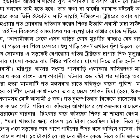
িয়া ইউনিয়ন আওয়ামীলীগের যুগ্ম সম্পাদক। ভাবশাপ এমন যে তি
যা বলবেন তাই হতে হবে। তার কথা বা স্বার্থের ব্যাঘাত ঘটলেই অগ্নি
্টরে করে তিনি ইটভাটায় মাটি সাপ্লাই দিচ্ছিলেন। ট্রাক্টরের অবাধ য
হওয়ায় গত রোববার প্রতিবাদ করেন শিশুর ইতালি প্রবাসী চাচা দাউদ
ওইদিন বিকেলেই আওয়ালের ঘর সংলগ্ন চার রাস্তার মোড়ে দাঁড়িয়ে ক
বলেন, ‘আগামীকাল থেকে এসব বাড়ির কোন মুরগীর বাচ্চাও যেন রাস্
যা পড়বে সব পিষে ফেলবে। শুধু গাড়ি কেন? এখানে ধূঁলা উড়বে। কে
ন সোমবার এ সড়কেই বেপরোয়া গতির ট্রাক্টরের চাপায় শিশু মৃত্যু
নায় মামলা করতে যায় শিশুর পরিবার। মামলা নিতে রাজি হননি 
্রামবাসী। হরিপুর বাজার সংলগ্ন পালবাড়ি এলাকায় নাসিরনগর-ম
রোধ করে রাখেন এলাকাবাসী। ঘটনার ৩৬ ঘন্টা পর দায়িত্বে অ
া হত্যা মামলাটি গত মঙ্গলবার রাতে নথিভূক্ত করেন পুলিশ। 
হয় আ’লীগ নেতা কাপ্তানকে। তার ২ ছেলে খোকন মিয়া (২২), শুক
ন ইসলামসহ মোট আসামী ৫ জন। গত বৃহস্পতিবার বিকেলে রাসেলের 
োকে কাতর গোটা পরিবার। কাঁদছেন আশপাশের লোকজনও। রাসেলের
 হারাচ্ছেন বারবার। চিৎকার করে কাঁদছেন শিশুর মা শাহানা বেগম
, “মজা খাওয়ার জন্য রাসেল ১০ টাকা চেয়েছিল। টাকা নিয়ে দ
িপস্‌ এনে সড়কের ডান পাশে পাইপের উপর বসে খাচ্ছিল রাসেল। কি
পায় রাসেল লাশ। ১০ টাকাই যে সন্তানের জীবন কেড়ে নিবে আমি জানত