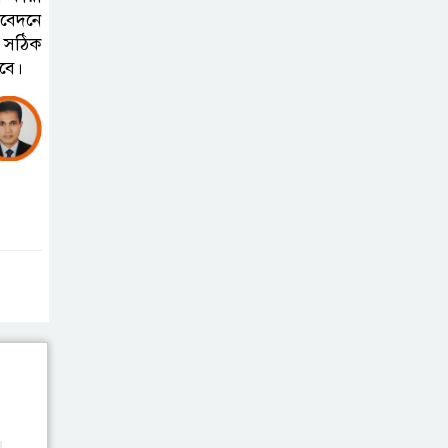
িবেদনে
ন সঠিক
হবে।