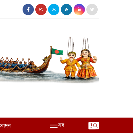
সব
নোদন