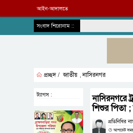
আইন-আদালতে
সংবাদ শিরোনাম ::
প্রচ্ছদ /
জাতীয়
নাসিরনগর
,
ট্যাগস :
নাসিরনগরে ট্র
শিশুর পিতা 
প্রতিনিধির ন
আপডেট সময় :