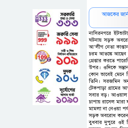
আজকের জার্
নাসিরনগরে ইটভাটা
ঘটনায় সড়ক অবরোধ
আ’লীগ নেতা কাপ্তান
চরম আতঙ্কে আছেন 
গ্রেপ্তার করতে পার
উপর। ওদিকে সন্তা
কোন ভাবেই মেনে নিত
তিনি। সরজমিন অনুসন
টেকপাড়া গ্রামের আ
সবার বড়। আওয়াল অট
চাপায় রাসেল মারা য
মামলা না নেওয়া পর
সড়ক অবরোধ করেন গ্
বুধবার দুপুরে ওই 