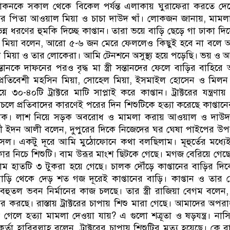
কনকে সকাল থেকে বিকেল পর্যন্ত এলাকায় ঘুরাফেরা করতে দেখ
ের পিতা আওয়াল মিয়া ও চাচা দাউদ খাঁ। লোকজন জানায়, মামল
্ন ধরণের হুমকি দিচ্ছে কাপ্তান। তারা ভয়ে বাড়ি ছেড়ে গা ঢাকা দি
মিয়া বলেন, আরো ৫-৬ জন মেরে ফেললেও কিছুই হবে না বলে 
তান মিয়া ও তার লোকেরা। আমি টেনশনে অসুস্থ্য হয়ে পড়েছি। ভয় ও আ
তানকে দাফনের পরও বৃদ্ধ মা স্ত্রী সন্তানদের ফেলে বাড়ির বাহিরে অ
্রতিবেশী মহসিন মিয়া, সোহেল মিয়া, ইসমাইল হোসেন ও মিলন
-৪০টি ট্রাক্টরে মাটি সাপ্লাই করে কাপ্তান। ট্রাক্টরের যন্ত্রণায় 
 চলাচলে প্রতিবাদের কারণেই পরের দিন শিশুটিকে হত্যা করেছে কাপ্তানে
র চালক। লাশ নিয়ে সড়ক অবরোধ ও মামলা করায় আওয়াল ও দাউ
্ষদর্শী ইদন আলী বলেন, দুপুরের দিকে নিজেদের ঘর ঘেষা পাইপের উ
সেল। একটু দূরে আমি মুঠোফোনে কথা বলছিলাম। মূহুর্তের মধ্যে
চাকার নিচে শিশুটি। বাম উরূর মাংশ ছিটকে গেছে। মগজ বেরিয়ে গেছে
বাম হাতটি ৩ টুকরা হয়ে গেছে। চালক দৌঁড়ে কাপ্তানের বাড়ির দি
ড়ি থেকে দেড় শত গজ দূরেই কাপ্তানের বাড়ি। কাপ্তান ও তার 
বহুতল ভবন নির্মানের কাজ চলছে। তার স্ত্রী রাজিয়া বেগম বলেন,
ার করছে। রাস্তায় ট্রাক্টরের চাপায় শিশু মারা গেছে। আমাদের অপর
রা গেলে হত্যা মামলা দেওয়া যায়? এ গুলো শত্রূতা ও ষড়যন্ত্র। না
মকর্তা হাবিবুল্লাহ বলেন, ট্রাক্টরের চাপায় শিশুটির মৃত্যু হয়েছে। কে 