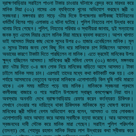
ব্রাহ্মণবাড়িয়ার সরাইলে পাওনা টাকার চাওয়ার ঘটনাকে কেন্দ্র করে মারধর করে
মানিক মিয়া (৩২) নামের এক ব্যক্তিকে খুনের অভিযোগ করছেন স্ত্রী ও
স্বজনরা। মঙ্গলবার রাত সাড়ে ৭টার দিকে উপজেলার কালীকচ্ছ ইউনিয়নের
ধর্মতীর্থ বিলের পাড় এলাকায় এ ঘটনা ঘটেছে। পুলিশ নিহতের লাশ উদ্ধার করে
থানায় নিয়ে গেছেন। পুলিশ, নিহতের পরিবার ও স্থানীয়রা জানায়, দুই সন্তানের
জনক মৃত এলেম মিয়ার ছেলে মানিক মিয়া মাছের ব্যবসা করতেন। আপন খালাত
ভাই আসমত মিয়ার কাছ থেকে সুদের উপর ৫০ হাজার এনেছিলেন মানিক। মূল
ও সুদের টাকার জন্য বেশ কিছু দিন ধরে মানিককে চাপ দিচ্ছিলেন আসমত।
অভাবের কারণে টাকাটা দিতে পারছিলেন না মানিক। এতে ক্রমেই মানিকের উপর
ক্ষুদ্ধ হচ্ছিলেন আসমত। মানিকের স্ত্রী সমিনা বেগম (৩২) জানান, মঙ্গলবার
রাত ৭টার দিতে ৩-৪ জন লোক নিয়ে মানিকের বাড়িতে আসে আসমত। টাকা
চাইলে মানিক সময় চান। এরপরই তাদের মধ্যে কথা কাটাকাটি শুরু হয়। এক
পর্যায়ে আসমতের নেতৃত্বে অন্যরা মানিককে এলোপাতাড়ি কিল ঘুষি লাথি মারতে
থাকে। এক সময় মাটিতে পড়ে যায় মানিক। মানিককে স্বজনরা প্রথমে
কালীকচ্ছ বাজারে ও পরে সরাইল উপজেলা স্বাস্থ্য কমপ্লেক্সে নিয়া যান।
অবস্থার অননতি দেখে ব্রাহ্মণবাড়িয়ায় রেফার করেন কর্তব্যরত চিকিৎক।
সেখানে নেওয়ার পর দায়িত্বে থাকা চিকিৎসক মানিককে মৃত ঘোষণা করেন।
মানিকের স্ত্রী সমিনা বেগম অভিযোগ করে বলেন, আসমত ও তার লোকজন
এলোপাতাড়ি ভাবে আঘাত করে আমার স্বামীকে হত্যা করেছে। আর আসমতের
স্বজনদের দাবী স্টোক করে মানিক মারা গেছেন। সরাইল পুলিশ পরিদর্শক
(তদন্ত) মো. শেহাবুর রহমান মানিক মিয়ার লাশ উদ্ধারের কথা স্বীকার করে