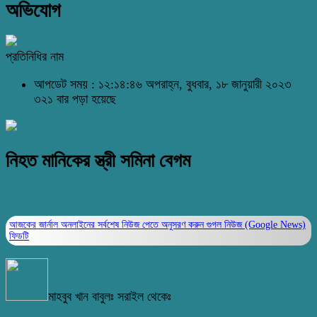
অভিযোগ
প্রতিনিধির নাম
আপডেট সময় : ১২:১৪:৪৬ অপরাহ্ন, বুধবার, ১৮ জানুয়ারী ২০২৩
৩২১ বার পড়া হয়েছে
নিহত মানিকের স্ত্রী সমিনা বেগম
আজকের জার্নাল অনলাইনের সর্বশেষ নিউজ পেতে অনুসরণ করুন
গুগল নিউজ (Google News)
ফিডটি
মাহবুব খান বাবুলঃ সরাইল থেকেঃ