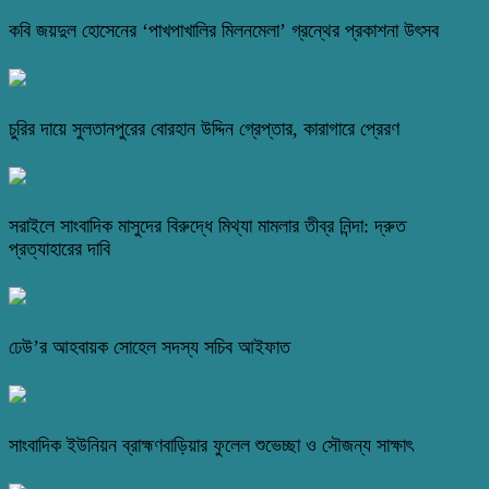
কবি জয়দুল হোসেনের ‘পাখপাখালির মিলনমেলা’ গ্রন্থের প্রকাশনা উৎসব
চুরির দায়ে সুলতানপুরের বোরহান উদ্দিন গ্রেপ্তার, কারাগারে প্রেরণ
সরাইলে সাংবাদিক মাসুদের বিরুদ্ধে মিথ্যা মামলার তীব্র নিন্দা: দ্রুত
প্রত্যাহারের দাবি
ঢেউ’র আহবায়ক সোহেল সদস্য সচিব আইফাত
সাংবাদিক ইউনিয়ন ব্রাহ্মণবাড়িয়ার ফুলেল শুভেচ্ছা ও সৌজন্য সাক্ষাৎ