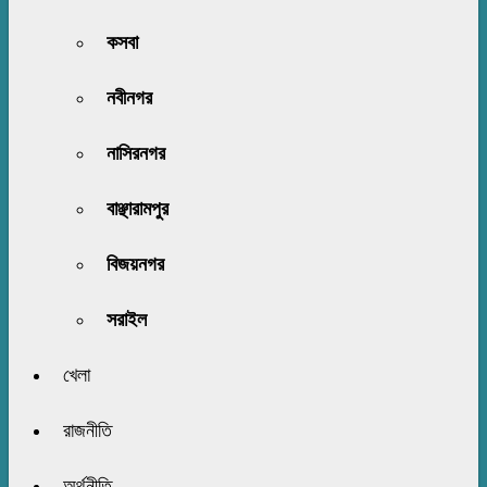
কসবা
নবীনগর
নাসিরনগর
বাঞ্ছারামপুর
বিজয়নগর
সরাইল
খেলা
রাজনীতি
অর্থনীতি