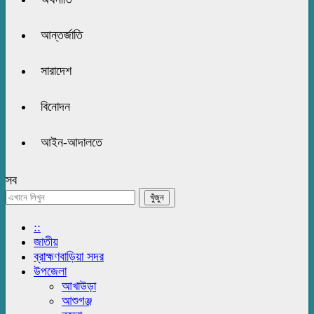
আন্তর্জাতি
সারাদেশ
বিনোদন
আইন-আদালতে
সব
::
জাতীয়
ব্রাহ্মণবাড়িয়া সদর
উপজেলা
আখাউড়া
আশুগঞ্জ