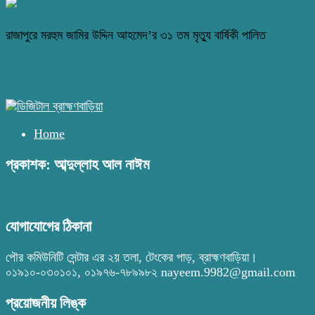
রাজাপুরে মরহুম জামির উদ্দিন আহমেদ’র ৩১ তম মৃত্যু বার্ষিকী পালিত
Home
প্রকাশক: আব্দুল্লাহ আল নাঈম
যোগাযোগের ঠিকানা
পৌর কমিউনিটি সেন্টার এর ২য় তলা, টেংকের পাড়, ব্রাহ্মণবাড়িয়া।
০১৯১০-০৩০১০১, ০১৯৭৬-৭৮৯৯৮২ nayeem.9982@gmail.com
প্রয়োজনীয় লিঙ্ক