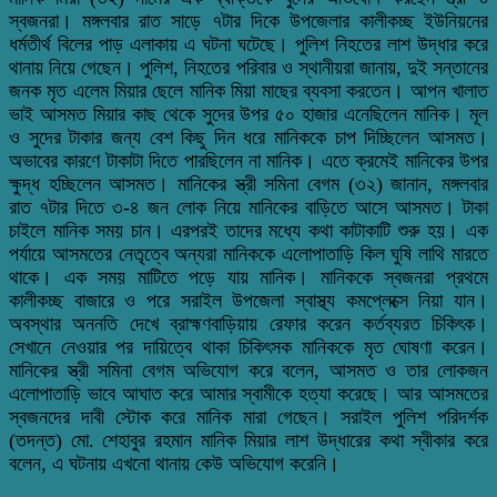
স্বজনরা। মঙ্গলবার রাত সাড়ে ৭টার দিকে উপজেলার কালীকচ্ছ ইউনিয়নের
ধর্মতীর্থ বিলের পাড় এলাকায় এ ঘটনা ঘটেছে। পুলিশ নিহতের লাশ উদ্ধার করে
থানায় নিয়ে গেছেন। পুলিশ, নিহতের পরিবার ও স্থানীয়রা জানায়, দুই সন্তানের
জনক মৃত এলেম মিয়ার ছেলে মানিক মিয়া মাছের ব্যবসা করতেন। আপন খালাত
ভাই আসমত মিয়ার কাছ থেকে সুদের উপর ৫০ হাজার এনেছিলেন মানিক। মূল
ও সুদের টাকার জন্য বেশ কিছু দিন ধরে মানিককে চাপ দিচ্ছিলেন আসমত।
অভাবের কারণে টাকাটা দিতে পারছিলেন না মানিক। এতে ক্রমেই মানিকের উপর
ক্ষুদ্ধ হচ্ছিলেন আসমত। মানিকের স্ত্রী সমিনা বেগম (৩২) জানান, মঙ্গলবার
রাত ৭টার দিতে ৩-৪ জন লোক নিয়ে মানিকের বাড়িতে আসে আসমত। টাকা
চাইলে মানিক সময় চান। এরপরই তাদের মধ্যে কথা কাটাকাটি শুরু হয়। এক
পর্যায়ে আসমতের নেতৃত্বে অন্যরা মানিককে এলোপাতাড়ি কিল ঘুষি লাথি মারতে
থাকে। এক সময় মাটিতে পড়ে যায় মানিক। মানিককে স্বজনরা প্রথমে
কালীকচ্ছ বাজারে ও পরে সরাইল উপজেলা স্বাস্থ্য কমপ্লেক্সে নিয়া যান।
অবস্থার অননতি দেখে ব্রাহ্মণবাড়িয়ায় রেফার করেন কর্তব্যরত চিকিৎক।
সেখানে নেওয়ার পর দায়িত্বে থাকা চিকিৎসক মানিককে মৃত ঘোষণা করেন।
মানিকের স্ত্রী সমিনা বেগম অভিযোগ করে বলেন, আসমত ও তার লোকজন
এলোপাতাড়ি ভাবে আঘাত করে আমার স্বামীকে হত্যা করেছে। আর আসমতের
স্বজনদের দাবী স্টোক করে মানিক মারা গেছেন। সরাইল পুলিশ পরিদর্শক
(তদন্ত) মো. শেহাবুর রহমান মানিক মিয়ার লাশ উদ্ধারের কথা স্বীকার করে
বলেন, এ ঘটনায় এখনো থানায় কেউ অভিযোগ করেনি।