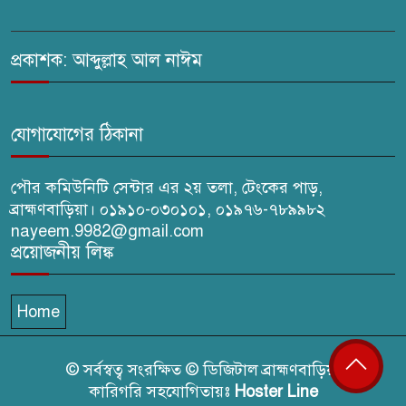
মিথ্যা মামলার তীব্র নিন্দা: দ্রুত
প্রত্যাহারের দাবি
প্রকাশক: আব্দুল্লাহ আল নাঈম
ঢেউ’র আহবায়ক সোহেল সদস্য
সচিব আইফাত
যোগাযোগের ঠিকানা
পৌর কমিউনিটি সেন্টার এর ২য় তলা, টেংকের পাড়,
ব্রাহ্মণবাড়িয়া। ০১৯১০-০৩০১০১, ০১৯৭৬-৭৮৯৯৮২
nayeem.9982@gmail.com
প্রয়োজনীয় লিঙ্ক
Home
© সর্বস্বত্ব সংরক্ষিত © ডিজিটাল ব্রাহ্মণবাড়িয়া
কারিগরি সহযোগিতায়ঃ
Hoster Line