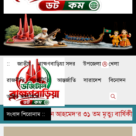
::
জাতীয়
ব্রাহ্মণবাড়িয়া সদর
উপজেলা
খেলা
রাজনীতি
অর্থনীতি
আন্তর্জাতি
সারাদেশ
বিনোদন
আইন-আদালতে
হুম জামির উদ্দিন আহমেদ’র ৩১ তম মৃত্যু বার্ষিকী পাল
সংবাদ শিরোনাম ::