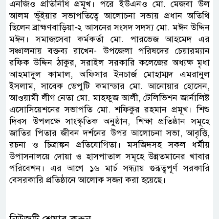
এনজিও প্রতিনিধি প্রমূখ। পরে ইউএনও মো. মেজবা উল
আলম ভূঁইয়ার সভাপতিত্বে আলোচনা সভায় প্রধান অতিথি
ছিলেন ব্রাহ্মণবাড়িয়া-২ আসনের সংসদ সদস্য মো. মঈন উদ্দিন
মঈন। সমাজসেবা কর্মকর্তা মো. পারভেজ আহমেদ এর
সঞ্চালনায় বক্তব্য রাখেন- উপজেলা পরিষদের চেয়ারম্যান
রফিক উদ্দিন ঠাকুর, সরাইল সরকারি কলেজের অধ্যক্ষ মৃধা
আহমাদুল কামাল, অফিসার ইনচার্জ মোহাম্মদ এমরানুল
ইসলাম, সাবেক ডেপুটি কমান্ডার মো. আনোয়ার হোসেন,
আওয়ামী লীগ নেতা মো. মাহফুজ আলী, টেলিভিশন জার্নালিষ্ট
এসোসিয়েশনের সভাপতি মো. শফিকুর রহমান প্রমূখ। শিশু
দিবস উপলক্ষে সাংস্কৃতিক অনুষ্ঠান, শিক্ষা প্রতিষ্ঠান সমূহে
জাতির পিতার জীবন দর্শনের উপর আলোচনা সভা, আবৃত্তি,
রচনা ও চিত্রাঙ্কন প্রতিযোগিতা। মসজিদসহ সকল ধর্মীয়
উপাসনালয়ে দোয়া ও হাসপাতাল সমূহে উন্নতমানের খাবার
পরিবেশন। এর আগে ১৬ মার্চ সন্ধ্যায় গুরূত্বপূর্ণ সরকারি
বেসরকারি প্রতিষ্ঠানে আলোক সজ্জা করা হয়েছে।