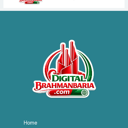
হাসপাতাল কর্তৃপক্ষের সাথে এসিজি-
স্বাস্থ্য এর মতবিনিময় সভা অনুষ্ঠিত
ব্রাহ্মণবাড়িয়ায় তরী বাংলাদেশের
উদ্যোগে বৃক্ষরোপণ ও গাছের চারা
বিতরণ।
কবি জয়দুল হোসেনের
‘পাখপাখালির মিলনমেলা’ গ্রন্থের
প্রকাশনা উৎসব
চুরির দায়ে সুলতানপুরের বোরহান
উদ্দিন গ্রেপ্তার, কারাগারে প্রেরণ
Home
সরাইলে সাংবাদিক মাসুদের বিরুদ্ধে