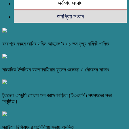
সর্বশেষ সংবাদ
জনপ্রিয় সংবাদ
রাজাপুরে মরহুম জামির উদ্দিন আহমেদ’র ৩১ তম মৃত্যু বার্ষিকী পালিত
সাংবাদিক ইউনিয়ন ব্রাহ্মণবাড়িয়ার ফুলেল শুভেচ্ছা ও সৌজন্য সাক্ষাৎ
ট্রাভেল এজেন্সি ফোরাম অব ব্রাহ্মণবাড়িয়া (টিএএফবি) সদস্যদের সভা
অনুষ্ঠিত।
সরাইলে ডিপিএফ’র মতবিনিময় সভায় অনুষ্ঠিত