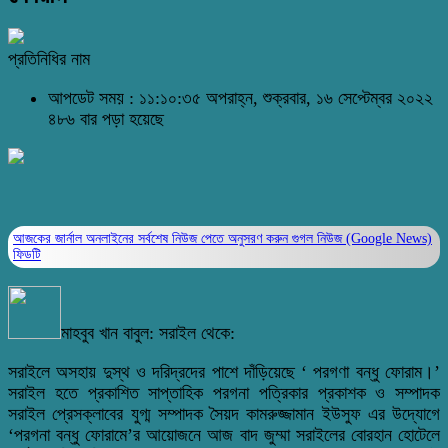
প্রতিনিধির নাম
আপডেট সময় : ১১:১০:৩৫ অপরাহ্ন, শুক্রবার, ১৬ সেপ্টেম্বর ২০২২
৪৮৬ বার পড়া হয়েছে
আজকের জার্নাল অনলাইনের সর্বশেষ নিউজ পেতে অনুসরণ করুন
গুগল নিউজ (Google News)
ফিডটি
মাহবুব খান বাবুল: সরাইল থেকে:
সরাইলে অসহায় দুস্থ ও দরিদ্রদের পাশে দাঁড়িয়েছে ‘ পরগণা বন্ধু ফোরাম।’
সরাইল হতে প্রকাশিত সাপ্তাহিক পরগনা পত্রিকার প্রকাশক ও সম্পাদক
সরাইল প্রেসক্লাবের যুগ্ম সম্পাদক সৈয়দ কামরুজ্জামান ইউসুফ এর উদ্যোগে
‘পরগনা বন্ধু ফোরামে’র আয়োজনে আজ বাদ জুম্মা সরাইলের বোরহান হোটেলে