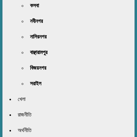
কসবা
নবীনগর
নাসিরনগর
বাঞ্ছারামপুর
বিজয়নগর
সরাইল
খেলা
রাজনীতি
অর্থনীতি