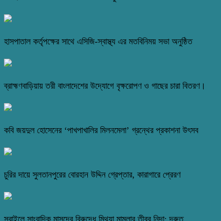
হাসপাতাল কর্তৃপক্ষের সাথে এসিজি-স্বাস্থ্য এর মতবিনিময় সভা অনুষ্ঠিত
ব্রাহ্মণবাড়িয়ায় তরী বাংলাদেশের উদ্যোগে বৃক্ষরোপণ ও গাছের চারা বিতরণ।
কবি জয়দুল হোসেনের ‘পাখপাখালির মিলনমেলা’ গ্রন্থের প্রকাশনা উৎসব
চুরির দায়ে সুলতানপুরের বোরহান উদ্দিন গ্রেপ্তার, কারাগারে প্রেরণ
সরাইলে সাংবাদিক মাসুদের বিরুদ্ধে মিথ্যা মামলার তীব্র নিন্দা: দ্রুত