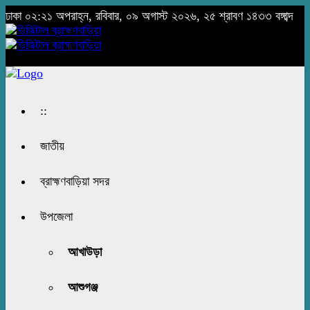
ঢাকা
০২:২১ অপরাহ্ন, রবিবার, ০৯ অগাস্ট ২০২৬, ২৫ শ্রাবণ ১৪৩৩ বঙ্গাব্দ
::
জাতীয়
ব্রাহ্মণবাড়িয়া সদর
উপজেলা
আখাউড়া
আশুগঞ্জ