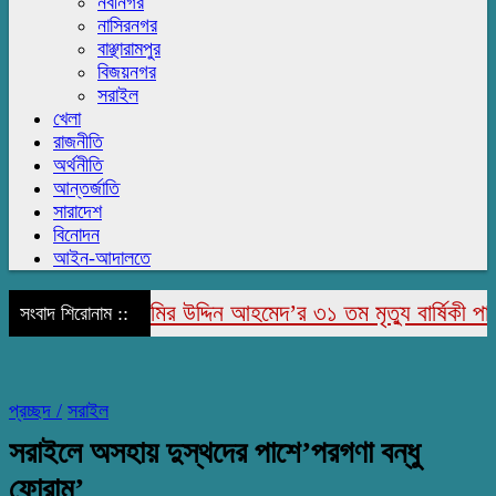
নবীনগর
নাসিরনগর
বাঞ্ছারামপুর
বিজয়নগর
সরাইল
খেলা
রাজনীতি
অর্থনীতি
আন্তর্জাতি
সারাদেশ
বিনোদন
আইন-আদালতে
জাপুরে মরহুম জামির উদ্দিন আহমেদ’র ৩১ তম মৃত্যু বার্ষিকী পালিত
সংবাদ শিরোনাম ::
প্রচ্ছদ /
সরাইল
সরাইলে অসহায় দুস্থদের পাশে’পরগণা বন্ধু
ফোরাম’