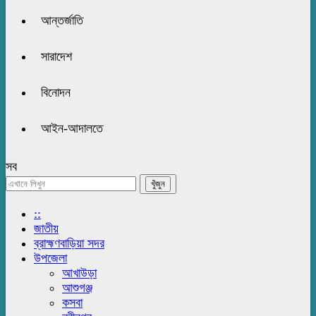
আন্তর্জাতি
সারাদেশ
বিনোদন
আইন-আদালতে
সব
::
জাতীয়
ব্রাহ্মণবাড়িয়া সদর
উপজেলা
আখাউড়া
আশুগঞ্জ
কসবা