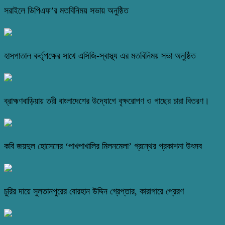
সরাইলে ডিপিএফ’র মতবিনিময় সভায় অনুষ্ঠিত
হাসপাতাল কর্তৃপক্ষের সাথে এসিজি-স্বাস্থ্য এর মতবিনিময় সভা অনুষ্ঠিত
ব্রাহ্মণবাড়িয়ায় তরী বাংলাদেশের উদ্যোগে বৃক্ষরোপণ ও গাছের চারা বিতরণ।
কবি জয়দুল হোসেনের ‘পাখপাখালির মিলনমেলা’ গ্রন্থের প্রকাশনা উৎসব
চুরির দায়ে সুলতানপুরের বোরহান উদ্দিন গ্রেপ্তার, কারাগারে প্রেরণ