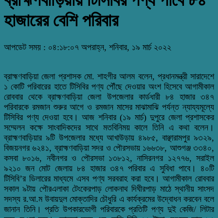
হাজারের বেশি পরিবার
আপডেট সময় : ০৪:১৮:০৭ অপরাহ্ন, শনিবার, ১৯ মার্চ ২০২২
ব্রাহ্মণবাড়িয়া জেলা প্রশাসক মো. শাহগীর আলম বলেন, প্রধানমন্ত্রী সারাদেশে
১ কোটি পরিবারের হাতে টিসিবির পণ্য পৌঁছে দেওয়ার অংশ হিসেবে আগামীকাল
রোববার থেকে ব্রাহ্মণবাড়িয়া জেলা উপজেলার কার্ডধারী ৮৪ হাজার ৩৪৭
পরিবারকে রমজান শুরুর আগে ও রমজান মাসের মাঝামাঝি পর্যন্ত ন্যায্যমূল্যে
টিসিবির পণ্য দেওয়া হবে। আজ শনিবার (১৯ মার্চ) দুপুরে জেলা প্রশাসকের
সম্মেলন কক্ষে সাংবাদিকদের সাথে মতবিনিময় কালে তিনি এ কথা বলেন।
ব্রাহ্মণবাড়িয়ার ৯টি উপজেলার মধ্যে আখাউড়ায় ৪৯৮৫, বাঞ্ছারামপুর ৯৩২৯,
বিজয়নগর ৬২৪১, ব্রাহ্মণবাড়িয়া সদর ও পৌরসভায় ১৬৬৩৮, আশুগঞ্জ ৩৩৪০,
কসবা ৮০১৬, নবীনগর ও পৌরসভা ১৩৮১২, নাসিরনগর ১২৭৭৬, সরাইল
৯২১০ জন মোট জেলায় ৮৪ হাজার ৩৪৭ পরিবার এ সুবিধা পাবে। ৪০টি
টিসিবি’র ডিলারের মাধ্যমে এসব পণ্য সরবরাহ করা হবে। আগামীকাল রোববার
সকাল ৯টায় পৌরএলাকা টেংকেরপাড় লোকনাথ দিঘীরপাড় মাঠে স্থানীয় সাংসদ
সদস্য র.আ.ম উবায়দুল মোক্তাদির চৌধুরি এ কার্যক্রমের উদ্বোধন করবেন বলে
জানান তিনি। প্রতি উপকারভোগী পরিবারকে প্রতিটি পণ্য দুই কেজি/ লিটার