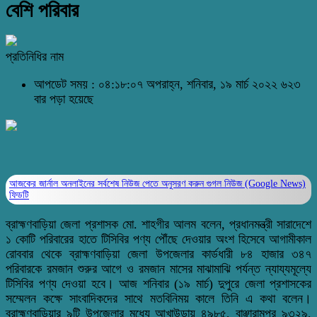
বেশি পরিবার
প্রতিনিধির নাম
আপডেট সময় : ০৪:১৮:০৭ অপরাহ্ন, শনিবার, ১৯ মার্চ ২০২২
৬২৩
বার পড়া হয়েছে
আজকের জার্নাল অনলাইনের সর্বশেষ নিউজ পেতে অনুসরণ করুন
গুগল নিউজ (Google News)
ফিডটি
ব্রাহ্মণবাড়িয়া জেলা প্রশাসক মো. শাহগীর আলম বলেন, প্রধানমন্ত্রী সারাদেশে
১ কোটি পরিবারের হাতে টিসিবির পণ্য পৌঁছে দেওয়ার অংশ হিসেবে আগামীকাল
রোববার থেকে ব্রাহ্মণবাড়িয়া জেলা উপজেলার কার্ডধারী ৮৪ হাজার ৩৪৭
পরিবারকে রমজান শুরুর আগে ও রমজান মাসের মাঝামাঝি পর্যন্ত ন্যায্যমূল্যে
টিসিবির পণ্য দেওয়া হবে। আজ শনিবার (১৯ মার্চ) দুপুরে জেলা প্রশাসকের
সম্মেলন কক্ষে সাংবাদিকদের সাথে মতবিনিময় কালে তিনি এ কথা বলেন।
ব্রাহ্মণবাড়িয়ার ৯টি উপজেলার মধ্যে আখাউড়ায় ৪৯৮৫, বাঞ্ছারামপুর ৯৩২৯,