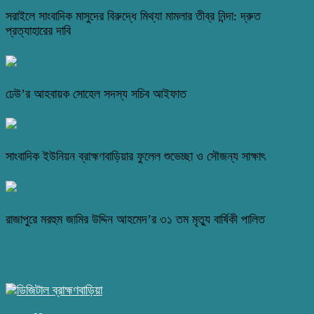
সরাইলে সাংবাদিক মাসুদের বিরুদ্ধে মিথ্যা মামলার তীব্র নিন্দা: দ্রুত
প্রত্যাহারের দাবি
ঢেউ’র আহবায়ক সোহেল সদস্য সচিব আইফাত
সাংবাদিক ইউনিয়ন ব্রাহ্মণবাড়িয়ার ফুলেল শুভেচ্ছা ও সৌজন্য সাক্ষাৎ
রাজাপুরে মরহুম জামির উদ্দিন আহমেদ’র ৩১ তম মৃত্যু বার্ষিকী পালিত