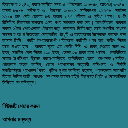
বিজয়নগর ৬২৪১, ব্রাহ্মণবাড়িয়া সদর ও পৌরসভায় ১৬৬৩৮, আশুগঞ্জ ৩৩৪০,
কসবা ৮০১৬, নবীনগর ও পৌরসভা ১৩৮১২, নাসিরনগর ১২৭৭৬, সরাইল
৯২১০ জন মোট জেলায় ৮৪ হাজার ৩৪৭ পরিবার এ সুবিধা পাবে। ৪০টি
টিসিবি’র ডিলারের মাধ্যমে এসব পণ্য সরবরাহ করা হবে। আগামীকাল রোববার
সকাল ৯টায় পৌরএলাকা টেংকেরপাড় লোকনাথ দিঘীরপাড় মাঠে স্থানীয় সাংসদ
সদস্য র.আ.ম উবায়দুল মোক্তাদির চৌধুরি এ কার্যক্রমের উদ্বোধন করবেন বলে
জানান তিনি। প্রতি উপকারভোগী পরিবারকে প্রতিটি পণ্য দুই কেজি/ লিটার
করে দেওয়া হবে। ভোক্তা মূল্য এক কেজি চিনি ৫৫ টাকা, মশুরের ডাল ৬৫
টাকা, সয়াবিন তেল লিটার ১১০ টাকা, ছোলা ৫০ টাকা করে পাবেন। মতবিনিময়
সভায় উপস্থিত ছিলেন ব্রাহ্মণবাড়িয়ার অতিরিক্ত জেলা প্রশাসক (সার্বিক)
মোহাম্মদ রুহুল আমিন, জেলা প্রশাসনের সহকারী কমিশনার ও নির্বাহী
ম্যাজিস্ট্রেট প্রশান্ত বৈদ্য, পুলিশ সুপার আনিসুর রহমান, প্রেসক্লাব সভাপতি
রিয়াজ উদ্দিন জামি, সাধারণ সম্পাদক জাবেদ রহিম বিজনসহ প্রিন্ট ও ইলেকট্রিক
মিডিয়ার সাংবাদিকবৃন্দ।
নিউজটি শেয়ার করুন
আপনার মন্তব্য