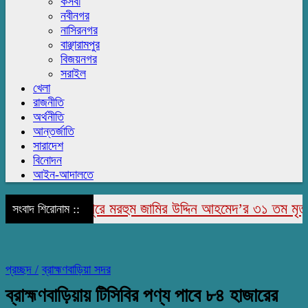
কসবা
নবীনগর
নাসিরনগর
বাঞ্ছারামপুর
বিজয়নগর
সরাইল
খেলা
রাজনীতি
অর্থনীতি
আন্তর্জাতি
সারাদেশ
বিনোদন
আইন-আদালতে
রাজাপুরে মরহুম জামির উদ্দিন আহমেদ’র ৩১ তম মৃত্যু বার
সংবাদ শিরোনাম ::
প্রচ্ছদ /
ব্রাহ্মণবাড়িয়া সদর
ব্রাহ্মণবাড়িয়ায় টিসিবির পণ্য পাবে ৮৪ হাজারের