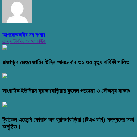
আপলোডকারীর সব সংবাদ
এ ক্যাটাগরির আরো নিউজ
রাজাপুরে মরহুম জামির উদ্দিন আহমেদ’র ৩১ তম মৃত্যু বার্ষিকী পালিত
সাংবাদিক ইউনিয়ন ব্রাহ্মণবাড়িয়ার ফুলেল শুভেচ্ছা ও সৌজন্য সাক্ষাৎ
ট্রাভেল এজেন্সি ফোরাম অব ব্রাহ্মণবাড়িয়া (টিএএফবি) সদস্যদের সভা
অনুষ্ঠিত।