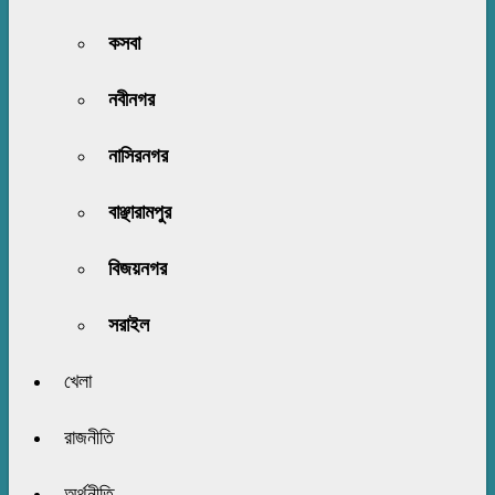
কসবা
নবীনগর
নাসিরনগর
বাঞ্ছারামপুর
বিজয়নগর
সরাইল
খেলা
রাজনীতি
অর্থনীতি