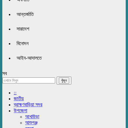
আন্তর্জাতি
সারাদেশ
বিনোদন
আইন-আদালতে
সব
::
জাতীয়
ব্রাহ্মণবাড়িয়া সদর
উপজেলা
আখাউড়া
আশুগঞ্জ