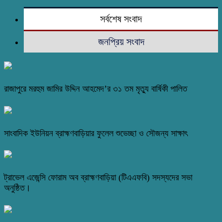
সর্বশেষ সংবাদ
জনপ্রিয় সংবাদ
রাজাপুরে মরহুম জামির উদ্দিন আহমেদ’র ৩১ তম মৃত্যু বার্ষিকী পালিত
সাংবাদিক ইউনিয়ন ব্রাহ্মণবাড়িয়ার ফুলেল শুভেচ্ছা ও সৌজন্য সাক্ষাৎ
ট্রাভেল এজেন্সি ফোরাম অব ব্রাহ্মণবাড়িয়া (টিএএফবি) সদস্যদের সভা
অনুষ্ঠিত।