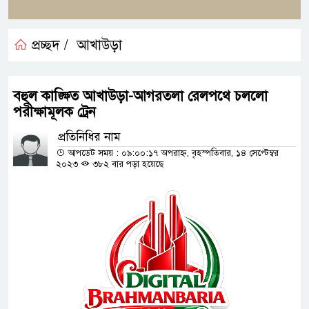
প্রচ্ছদ /
আখাউড়া
বহুল কাঙ্ক্ষিত আখাউড়া-আগরতলা রেলপথে চললো
পরীক্ষামূলক ট্রেন
প্রতিনিধির নাম
আপডেট সময় : ০৯:০০:১৭ অপরাহ্ন, বৃহস্পতিবার, ১৪ সেপ্টেম্বর
২০২৩
৩৮২ বার পড়া হয়েছে