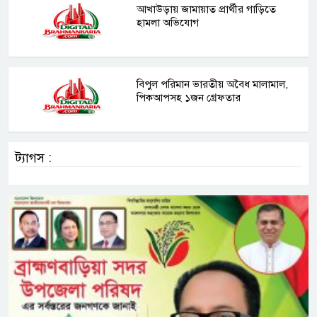
আখাউড়ায় জামায়াত প্রার্থীর গাড়িতে
হামলা অভিযোগ
বিপুল পরিমান ভারতীয় অবৈধ মালামাল,
পিকআপসহ ১জন গ্রেফতার
ট্যাগস :