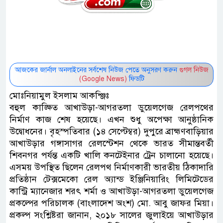
আজকের জার্নাল অনলাইনের সর্বশেষ নিউজ পেতে অনুসরণ করুন
গুগল নিউজ
(Google News)
ফিডটি
মোঃনিয়ামুল ইসলাম আকন্ঞ্জিঃ
বহুল কাঙ্ক্ষিত আখাউড়া-আগরতলা ডুয়েলগেজ রেলপথের
নির্মাণ কাজ শেষ হয়েছে। এখন শুধু অপেক্ষা আনুষ্ঠানিক
উদ্বোধনের। বৃহস্পতিবার (১৪ সেপ্টেম্বর) দুপুরে ব্রাহ্মণবাড়িয়ার
আখাউড়ার গঙ্গাসাগর রেলস্টেশন থেকে ভারত সীমান্তবর্তী
শিবনগর পর্যন্ত একটি খালি কনটেইনার ট্রেন চালানো হয়েছে।
এসময় উপস্থিত ছিলেন রেলপথ নির্মাণকারী ভারতীয় ঠিকাদারি
প্রতিষ্ঠান টেক্সমেকো রেল অ্যান্ড ইঞ্জিনিয়ারিং লিমিটেডের
কান্ট্রি ম্যানেজার শরৎ শর্মা ও আখাউড়া-আগরতলা ডুয়েলগেজ
প্রকল্পের পরিচালক (বাংলাদেশ অংশ) মো. আবু জাফর মিয়া।
প্রকল্প সংশ্লিষ্টরা জানান, ২০১৮ সালের জুলাইয়ে আখাউড়ার