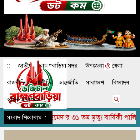
::
জাতীয়
ব্রাহ্মণবাড়িয়া সদর
উপজেলা
খেলা
রাজনীতি
অর্থনীতি
আন্তর্জাতি
সারাদেশ
বিনোদন
আইন-আদালতে
মির উদ্দিন আহমেদ’র ৩১ তম মৃত্যু বার্ষিকী পালিত
সংবাদ শিরোনাম ::