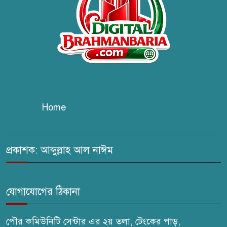
কবি জয়দুল হোসেনের
‘পাখপাখালির মিলনমেলা’ গ্রন্থের
প্রকাশনা উৎসব
চুরির দায়ে সুলতানপুরের বোরহান
উদ্দিন গ্রেপ্তার, কারাগারে প্রেরণ
Home
সরাইলে সাংবাদিক মাসুদের বিরুদ্ধে
মিথ্যা মামলার তীব্র নিন্দা: দ্রুত
প্রত্যাহারের দাবি
প্রকাশক: আব্দুল্লাহ আল নাঈম
ঢেউ’র আহবায়ক সোহেল সদস্য
সচিব আইফাত
যোগাযোগের ঠিকানা
পৌর কমিউনিটি সেন্টার এর ২য় তলা, টেংকের পাড়,