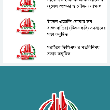
ফুলেল শুভেচ্ছা ও সৌজন্য সাক্ষাৎ
ট্রাভেল এজেন্সি ফোরাম অব
ব্রাহ্মণবাড়িয়া (টিএএফবি) সদস্যদের
সভা অনুষ্ঠিত।
সরাইলে ডিপিএফ’র মতবিনিময়
সভায় অনুষ্ঠিত
হাসপাতাল কর্তৃপক্ষের সাথে এসিজি-
স্বাস্থ্য এর মতবিনিময় সভা অনুষ্ঠিত
ব্রাহ্মণবাড়িয়ায় তরী বাংলাদেশের
উদ্যোগে বৃক্ষরোপণ ও গাছের চারা
বিতরণ।