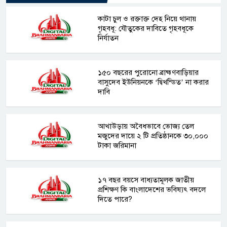
কাটা চুল ও রক্তাক্ত দেহ নিয়ে থানায়
গৃহবধূ: যৌতুকের দাবিতে গৃহবধূকে
নির্যাতন
১৫০ বছরের পুরোনো ব্রাহ্মণবাড়িয়ার
বাসুদেব ইউনিয়নকে ‘দ্বিখন্ডিত’ না করার
দাবি
আখাউড়ায় অবৈধভাবে ভোজ্য তেল
মজুদের দায়ে ২ টি প্রতিষ্ঠানকে ৩০,০০০
টাকা জরিমানা
১৭ বছর বয়সে বাধ্যতামূলক জাতীয়
প্রশিক্ষণ কি বাংলাদেশের ভবিষ্যৎ বদলে
দিতে পারে?