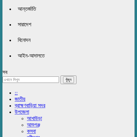
আন্তর্জাতি
সারাদেশ
বিনোদন
আইন-আদালতে
সব
::
জাতীয়
ব্রাহ্মণবাড়িয়া সদর
উপজেলা
আখাউড়া
আশুগঞ্জ
কসবা