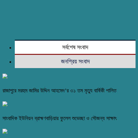
সর্বশেষ সংবাদ
জনপ্রিয় সংবাদ
রাজাপুরে মরহুম জামির উদ্দিন আহমেদ’র ৩১ তম মৃত্যু বার্ষিকী পালিত
সাংবাদিক ইউনিয়ন ব্রাহ্মণবাড়িয়ার ফুলেল শুভেচ্ছা ও সৌজন্য সাক্ষাৎ