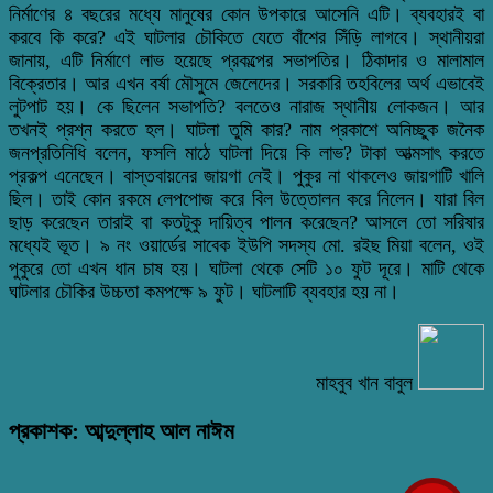
নির্মাণের ৪ বছরের মধ্যে মানুষের কোন উপকারে আসেনি এটি। ব্যবহারই বা
করবে কি করে? এই ঘাটলার চৌকিতে যেতে বাঁশের সিঁড়ি লাগবে। স্থানীয়রা
জানায়, এটি নির্মাণে লাভ হয়েছে প্রকল্পের সভাপতির। ঠিকাদার ও মালামাল
বিক্রেতার। আর এখন বর্ষা মৌসুমে জেলেদের। সরকারি তহবিলের অর্থ এভাবেই
লুটপাট হয়। কে ছিলেন সভাপতি? বলতেও নারাজ স্থানীয় লোকজন। আর
তখনই প্রশ্ন করতে হল। ঘাটলা তুমি কার? নাম প্রকাশে অনিচ্ছুক জনৈক
জনপ্রতিনিধি বলেন, ফসলি মাঠে ঘাটলা দিয়ে কি লাভ? টাকা আত্মসাৎ করতে
প্রকল্প এনেছেন। বাস্তবায়নের জায়গা নেই। পুকুর না থাকলেও জায়গাটি খালি
ছিল। তাই কোন রকমে লেপপোজ করে বিল উত্তোলন করে নিলেন। যারা বিল
ছাড় করেছেন তারাই বা কতটুকু দায়িত্ব পালন করেছেন? আসলে তো সরিষার
মধ্যেই ভূত। ৯ নং ওয়ার্ডের সাবেক ইউপি সদস্য মো. রইছ মিয়া বলেন, ওই
পুকুরে তো এখন ধান চাষ হয়। ঘাটলা থেকে সেটি ১০ ফুট দূরে। মাটি থেকে
ঘাটলার চৌকির উচ্চতা কমপক্ষে ৯ ফুট। ঘাটলাটি ব্যবহার হয় না।
মাহবুব খান বাবুল
প্রকাশক: আব্দুল্লাহ আল নাঈম