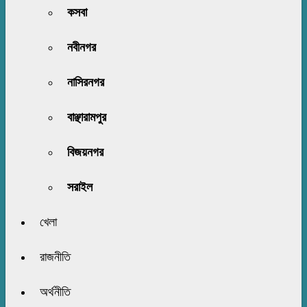
কসবা
নবীনগর
নাসিরনগর
বাঞ্ছারামপুর
বিজয়নগর
সরাইল
খেলা
রাজনীতি
অর্থনীতি