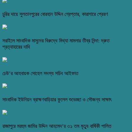
চুরির দায়ে সুলতানপুরের বোরহান উদ্দিন গ্রেপ্তার, কারাগারে প্রেরণ
সরাইলে সাংবাদিক মাসুদের বিরুদ্ধে মিথ্যা মামলার তীব্র নিন্দা: দ্রুত
প্রত্যাহারের দাবি
ঢেউ’র আহবায়ক সোহেল সদস্য সচিব আইফাত
সাংবাদিক ইউনিয়ন ব্রাহ্মণবাড়িয়ার ফুলেল শুভেচ্ছা ও সৌজন্য সাক্ষাৎ
রাজাপুরে মরহুম জামির উদ্দিন আহমেদ’র ৩১ তম মৃত্যু বার্ষিকী পালিত