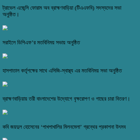
ট্রাভেল এজেন্সি ফোরাম অব ব্রাহ্মণবাড়িয়া (টিএএফবি) সদস্যদের সভা
অনুষ্ঠিত।
সরাইলে ডিপিএফ’র মতবিনিময় সভায় অনুষ্ঠিত
হাসপাতাল কর্তৃপক্ষের সাথে এসিজি-স্বাস্থ্য এর মতবিনিময় সভা অনুষ্ঠিত
ব্রাহ্মণবাড়িয়ায় তরী বাংলাদেশের উদ্যোগে বৃক্ষরোপণ ও গাছের চারা বিতরণ।
কবি জয়দুল হোসেনের ‘পাখপাখালির মিলনমেলা’ গ্রন্থের প্রকাশনা উৎসব