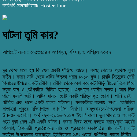
কারিগরি সহযোগিতায়ঃ
Hoster Line
ঘাটলা তুমি কার?
আপডেট সময় : ০৭:৩৬:৪৭ অপরাহ্ন, রবিবার, ৩ এপ্রিল ২০২২
দূর থেকে মনে হয় কি যেন একটা দাঁড়িয়ে আছে। কাছে গেলেও প্রথমে বুঝা
কঠিন। কারণ মাটি থেকে এটির উচ্চতা প্রায় ৮-১০ ফুট। চারটি সিমেন্টের তৈরী
পিলারের উপরে একটি চৌকি। চৌকি থেকে বেশ কয়েকটি সিঁড়ি নীচের দিকে গিয়ে
সবুজ ঘাস ও ঝোঁপঝাঁড়ে মিলিত হয়েছে। একপাশে গ্রামীণ সড়ক। আর তিন
পাশে ফসলি জমি। এটির সামনে ছোট একটি পরিত্যাক্ত ডোবা। পানি নেই।
চৌকির এক পাশে একটি ফলক সাটানো। ফলকটিতে বাংলায় লেখা- ‘রাণীদিয়া
লাতাইরা পুকুরে দক্ষিণপাড়ে গণগাটলা নির্মাণ। বাস্তবায়নে-উপজেলা পরিষদ
উন্নয়ন তহবিল। অর্থ বছর-২০১৬-২০১৭ ইং।’ বানান ভুল থাকলেও ফলকটি
পড়ে বুঝা গেল এটি একটি ঘাটলা। মজার বিষয় হচ্ছে ফলকে বরাদ্ধকৃত অর্থের
পরিমাণ, ঠিকাদারী প্রতিষ্ঠানের নাম ও প্রকল্পের সভাপতির নাম নেই। এটি
সরাইল উপজেলার অরূয়াইল ইউনিয়নের ৯নং ওয়ার্ড রাণীদিয়া গ্রামে নির্মিত।