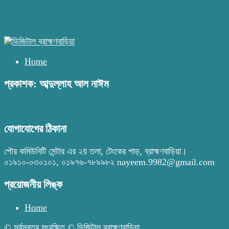
Home
প্রকাশক: আব্দুল্লাহ আল নাঈম
যোগাযোগের ঠিকানা
পৌর কমিউনিটি সেন্টার এর ২য় তলা, টেংকের পাড়, ব্রাহ্মণবাড়িয়া।
০১৯১০-০৩০১০১, ০১৯৭৬-৭৮৯৯৮২ nayeem.9982@gmail.com
প্রয়োজনীয় লিঙ্ক
Home
© সর্বস্বত্ব সংরক্ষিত © ডিজিটাল ব্রাহ্মণবাড়িয়া