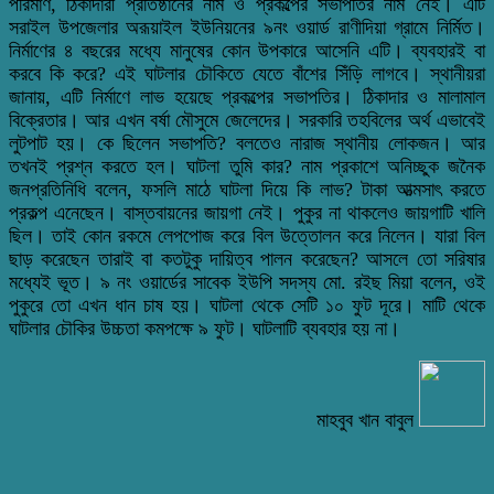
পরিমাণ, ঠিকাদারী প্রতিষ্ঠানের নাম ও প্রকল্পের সভাপতির নাম নেই। এটি
সরাইল উপজেলার অরূয়াইল ইউনিয়নের ৯নং ওয়ার্ড রাণীদিয়া গ্রামে নির্মিত।
নির্মাণের ৪ বছরের মধ্যে মানুষের কোন উপকারে আসেনি এটি। ব্যবহারই বা
করবে কি করে? এই ঘাটলার চৌকিতে যেতে বাঁশের সিঁড়ি লাগবে। স্থানীয়রা
জানায়, এটি নির্মাণে লাভ হয়েছে প্রকল্পের সভাপতির। ঠিকাদার ও মালামাল
বিক্রেতার। আর এখন বর্ষা মৌসুমে জেলেদের। সরকারি তহবিলের অর্থ এভাবেই
লুটপাট হয়। কে ছিলেন সভাপতি? বলতেও নারাজ স্থানীয় লোকজন। আর
তখনই প্রশ্ন করতে হল। ঘাটলা তুমি কার? নাম প্রকাশে অনিচ্ছুক জনৈক
জনপ্রতিনিধি বলেন, ফসলি মাঠে ঘাটলা দিয়ে কি লাভ? টাকা আত্মসাৎ করতে
প্রকল্প এনেছেন। বাস্তবায়নের জায়গা নেই। পুকুর না থাকলেও জায়গাটি খালি
ছিল। তাই কোন রকমে লেপপোজ করে বিল উত্তোলন করে নিলেন। যারা বিল
ছাড় করেছেন তারাই বা কতটুকু দায়িত্ব পালন করেছেন? আসলে তো সরিষার
মধ্যেই ভূত। ৯ নং ওয়ার্ডের সাবেক ইউপি সদস্য মো. রইছ মিয়া বলেন, ওই
পুকুরে তো এখন ধান চাষ হয়। ঘাটলা থেকে সেটি ১০ ফুট দূরে। মাটি থেকে
ঘাটলার চৌকির উচ্চতা কমপক্ষে ৯ ফুট। ঘাটলাটি ব্যবহার হয় না।
মাহবুব খান বাবুল