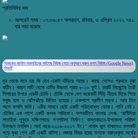
প্রতিনিধির নাম
আপডেট সময় : ০৭:৩৬:৪৭ অপরাহ্ন, রবিবার, ৩ এপ্রিল ২০২২
৭৪১
বার পড়া হয়েছে
আজকের জার্নাল অনলাইনের সর্বশেষ নিউজ পেতে অনুসরণ করুন
গুগল নিউজ (Google News)
ফিডটি
দূর থেকে মনে হয় কি যেন একটা দাঁড়িয়ে আছে। কাছে গেলেও প্রথমে বুঝা
কঠিন। কারণ মাটি থেকে এটির উচ্চতা প্রায় ৮-১০ ফুট। চারটি সিমেন্টের তৈরী
পিলারের উপরে একটি চৌকি। চৌকি থেকে বেশ কয়েকটি সিঁড়ি নীচের দিকে গিয়ে
সবুজ ঘাস ও ঝোঁপঝাঁড়ে মিলিত হয়েছে। একপাশে গ্রামীণ সড়ক। আর তিন
পাশে ফসলি জমি। এটির সামনে ছোট একটি পরিত্যাক্ত ডোবা। পানি নেই।
চৌকির এক পাশে একটি ফলক সাটানো। ফলকটিতে বাংলায় লেখা- ‘রাণীদিয়া
লাতাইরা পুকুরে দক্ষিণপাড়ে গণগাটলা নির্মাণ। বাস্তবায়নে-উপজেলা পরিষদ
উন্নয়ন তহবিল। অর্থ বছর-২০১৬-২০১৭ ইং।’ বানান ভুল থাকলেও ফলকটি
পড়ে বুঝা গেল এটি একটি ঘাটলা। মজার বিষয় হচ্ছে ফলকে বরাদ্ধকৃত অর্থের