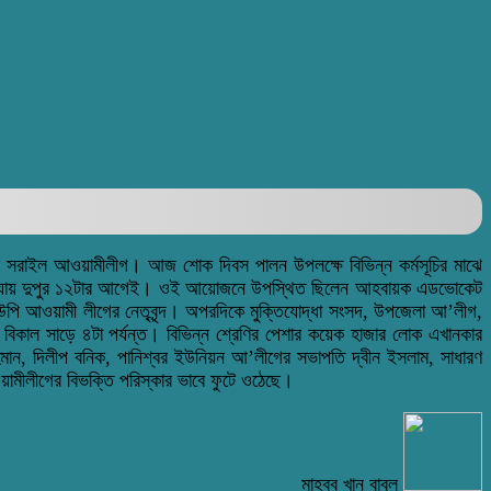
ছে সরাইল আওয়ামীলীগ। আজ শোক দিবস পালন উপলক্ষে বিভিন্ন কর্মসূচির মাঝে
ে যায় দুপুর ১২টার আগেই। ওই আয়োজনে উপস্থিত ছিলেন আহবায়ক এডভোকেট
পি আওয়ামী লীগের নেতৃবৃন্দ। অপরদিকে মুক্তিযোদ্ধা সংসদ, উপজেলা আ’লীগ,
িকাল সাড়ে ৪টা পর্যন্ত। বিভিন্ন শ্রেণির পেশার কয়েক হাজার লোক এখানকার
ান, দিলীপ বনিক, পানিশ্বর ইউনিয়ন আ’লীগের সভাপতি দ্বীন ইসলাম, সাধারণ
মীলীগের বিভক্তি পরিস্কার ভাবে ফুটে ওঠেছে।
মাহবুব খান বাবুল