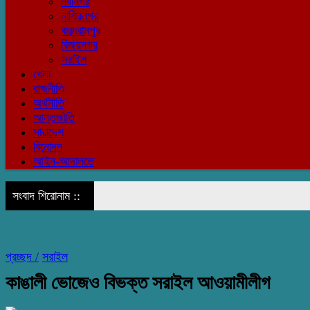
নবীনগর
নাসিরনগর
বাঞ্ছারামপুর
বিজয়নগর
সরাইল
খেলা
রাজনীতি
অর্থনীতি
আন্তর্জাতি
সারাদেশ
বিনোদন
আইন-আদালতে
সংবাদ শিরোনাম ::
প্রচ্ছদ /
সরাইল
কাঙালী ভোজেও বিভক্ত সরাইল আওয়ামীলীগ