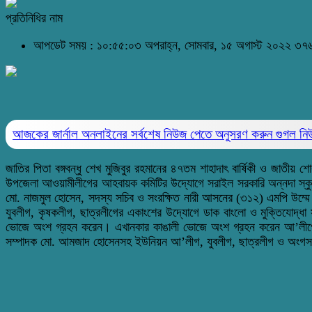
প্রতিনিধির নাম
আপডেট সময় : ১০:৫৫:০৩ অপরাহ্ন, সোমবার, ১৫ অগাস্ট ২০২২
৩৭৬
আজকের জার্নাল অনলাইনের সর্বশেষ নিউজ পেতে অনুসরণ করুন
গুগল ন
জাতির পিতা বঙ্গবন্ধু শেখ মুজিবুর রহমানের ৪৭তম শাহাদাৎ বার্ষিকী ও জ
উপজেলা আওয়ামীলীগের আহবায়ক কমিটির উদ্যোগে সরাইল সরকারি অন্নদা 
মো. নাজমুল হোসেন, সদস্য সচিব ও সংরক্ষিত নারী আসনের (৩১২) এমপি উম্ম
যুবলীগ, কৃষকলীগ, ছাত্রলীগের একাংশের উদ্যোগে ডাক বাংলো ও মুক্তিযোদ্
ভোজে অংশ গ্রহন করেন। এখানকার কাঙালী ভোজে অংশ গ্রহন করেন আ’লীগের আ
সম্পাদক মো. আমজাদ হোসেনসহ ইউনিয়ন আ’লীগ, যুবলীগ, ছাত্রলীগ ও অংগসংঠ