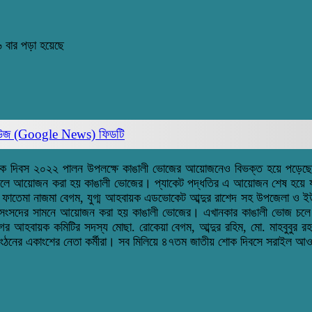
 বার পড়া হয়েছে
িউজ (Google News)
ফিডটি
াতীয় শোক দিবস ২০২২ পালন উপলক্ষে কাঙালী ভোজের আয়োজনেও বিভক্ত হয়ে পড়ে
স্কুলে আয়োজন করা হয় কাঙালী ভোজের। প্যাকেট পদ্ধতির এ আয়োজন শেষ হয়
ে ফাতেমা নাজমা বেগম, যুগ্ম আহবায়ক এডভোকেট আব্দুর রাশেদ সহ উপজেলা ও ইউ
ধা সংসদের সামনে আয়োজন করা হয় কাঙালী ভোজের। এখানকার কাঙালী ভোজ চলে ব
হবায়ক কমিটির সদস্য মোছা. রোকেয়া বেগম, আব্দুর রহিম, মো. মাহবুবুর রহম
নের একাংশের নেতা কর্মীরা। সব মিলিয়ে ৪৭তম জাতীয় শোক দিবসে সরাইল আওয়া