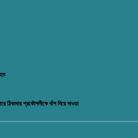
িহত
গরে ঠিকাদার প্রকৌশলীকে বাঁশ দিয়ে দাওয়া