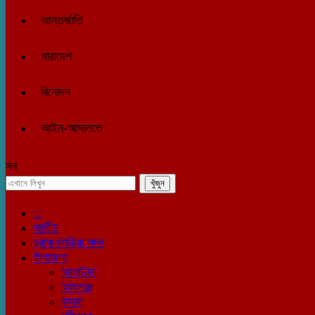
আন্তর্জাতি
সারাদেশ
বিনোদন
আইন-আদালতে
সব
::
জাতীয়
ব্রাহ্মণবাড়িয়া সদর
উপজেলা
আখাউড়া
আশুগঞ্জ
কসবা