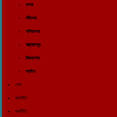
কসবা
নবীনগর
নাসিরনগর
বাঞ্ছারামপুর
বিজয়নগর
সরাইল
খেলা
রাজনীতি
অর্থনীতি