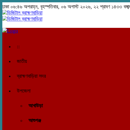
ঢাকা
০৬:৪৬ অপরাহ্ন, বৃহস্পতিবার, ০৬ অগাস্ট ২০২৬, ২২ শ্রাবণ ১৪৩৩ বঙ্গাব্
::
জাতীয়
ব্রাহ্মণবাড়িয়া সদর
উপজেলা
আখাউড়া
আশুগঞ্জ