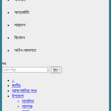
আন্তর্জাতি
সারাদেশ
বিনোদন
আইন-আদালতে
সব
::
জাতীয়
ব্রাহ্মণবাড়িয়া সদর
উপজেলা
আখাউড়া
আশুগঞ্জ