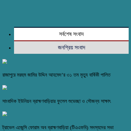
সর্বশেষ সংবাদ
জনপ্রিয় সংবাদ
রাজাপুরে মরহুম জামির উদ্দিন আহমেদ’র ৩১ তম মৃত্যু বার্ষিকী পালিত
সাংবাদিক ইউনিয়ন ব্রাহ্মণবাড়িয়ার ফুলেল শুভেচ্ছা ও সৌজন্য সাক্ষাৎ
ট্রাভেল এজেন্সি ফোরাম অব ব্রাহ্মণবাড়িয়া (টিএএফবি) সদস্যদের সভা