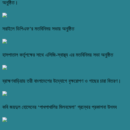
অনুষ্ঠিত।
সরাইলে ডিপিএফ’র মতবিনিময় সভায় অনুষ্ঠিত
হাসপাতাল কর্তৃপক্ষের সাথে এসিজি-স্বাস্থ্য এর মতবিনিময় সভা অনুষ্ঠিত
ব্রাহ্মণবাড়িয়ায় তরী বাংলাদেশের উদ্যোগে বৃক্ষরোপণ ও গাছের চারা বিতরণ।
কবি জয়দুল হোসেনের ‘পাখপাখালির মিলনমেলা’ গ্রন্থের প্রকাশনা উৎসব