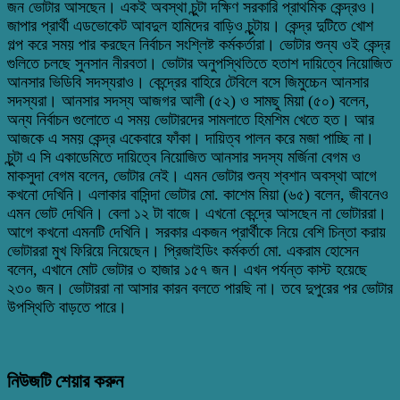
জন ভোটার আসছেন। একই অবস্থা চুন্টা দক্ষিণ সরকারি প্রাথমিক কেন্দ্রও।
জাপার প্রার্থী এডভোকেট আবদুল হামিদের বাড়িও চুন্টায়। কেন্দ্র দুটিতে খোশ
গল্প করে সময় পার করছেন নির্বাচন সংশ্লিষ্ট কর্মকর্তারা। ভোটার শুন্য ওই কেন্দ্র
গুলিতে চলছে সুনসান নীরবতা। ভোটার অনুপস্থিতিতে হতাশ দায়িত্বে নিয়োজিত
আনসার ভিডিবি সদস্যরাও। কেন্দ্রের বাহিরে টেবিলে বসে জিমুচ্চেন আনসার
সদস্যরা। আনসার সদস্য আজগর আলী (৫২) ও সামছু মিয়া (৫০) বলেন,
অন্য নির্বাচন গুলোতে এ সময় ভোটারদের সামলাতে হিমশিম খেতে হত। আর
আজকে এ সময় কেন্দ্র একেবারে ফাঁকা। দায়িত্ব পালন করে মজা পাচ্ছি না।
চুন্টা এ সি একাডেমিতে দায়িত্বে নিয়োজিত আনসার সদস্য মর্জিনা বেগম ও
মাকসুদা বেগম বলেন, ভোটার নেই। এমন ভোটার শুন্য শ্বশান অবস্থা আগে
কখনো দেখিনি। এলাকার বাসিন্দা ভোটার মো. কাশেম মিয়া (৬৫) বলেন, জীবনেও
এমন ভোট দেখিনি। বেলা ১২ টা বাজে। এখনো কেন্দ্রে আসছেন না ভোটাররা।
আগে কখনো এমনটি দেখিনি। সরকার একজন প্রার্থীকে নিয়ে বেশি চিন্তা করায়
ভোটাররা মুখ ফিরিয়ে নিয়েছেন। প্রিজাইডিং কর্মকর্তা মো. একরাম হোসেন
বলেন, এখানে মোট ভোটার ৩ হাজার ১৫৭ জন। এখন পর্যন্ত কাস্ট হয়েছে
২৩০ জন। ভোটাররা না আসার কারন বলতে পারছি না। তবে দুপুরের পর ভোটার
উপস্থিতি বাড়তে পারে।
নিউজটি শেয়ার করুন