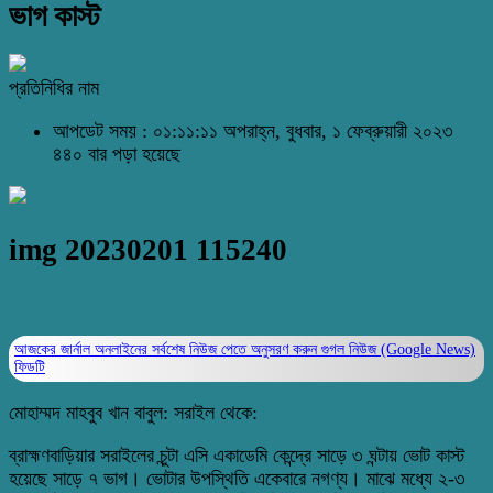
ভাগ কাস্ট
প্রতিনিধির নাম
আপডেট সময় : ০১:১১:১১ অপরাহ্ন, বুধবার, ১ ফেব্রুয়ারী ২০২৩
৪৪০ বার পড়া হয়েছে
img 20230201 115240
আজকের জার্নাল অনলাইনের সর্বশেষ নিউজ পেতে অনুসরণ করুন
গুগল নিউজ (Google News)
ফিডটি
মোহাম্মদ মাহবুব খান বাবুল: সরাইল থেকে:
ব্রাহ্মণবাড়িয়ার সরাইলের চুন্টা এসি একাডেমি কেন্দ্রে সাড়ে ৩ ঘন্টায় ভোট কাস্ট
হয়েছে সাড়ে ৭ ভাগ। ভোটার উপস্থিতি একেবারে নগণ্য। মাঝে মধ্যে ২-৩