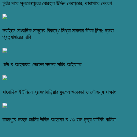
চুরির দায়ে সুলতানপুরের বোরহান উদ্দিন গ্রেপ্তার, কারাগারে প্রেরণ
সরাইলে সাংবাদিক মাসুদের বিরুদ্ধে মিথ্যা মামলার তীব্র নিন্দা: দ্রুত
প্রত্যাহারের দাবি
ঢেউ’র আহবায়ক সোহেল সদস্য সচিব আইফাত
সাংবাদিক ইউনিয়ন ব্রাহ্মণবাড়িয়ার ফুলেল শুভেচ্ছা ও সৌজন্য সাক্ষাৎ
রাজাপুরে মরহুম জামির উদ্দিন আহমেদ’র ৩১ তম মৃত্যু বার্ষিকী পালিত