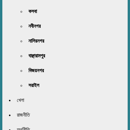
কসবা
নবীনগর
নাসিরনগর
বাঞ্ছারামপুর
বিজয়নগর
সরাইল
খেলা
রাজনীতি
অর্থনীতি