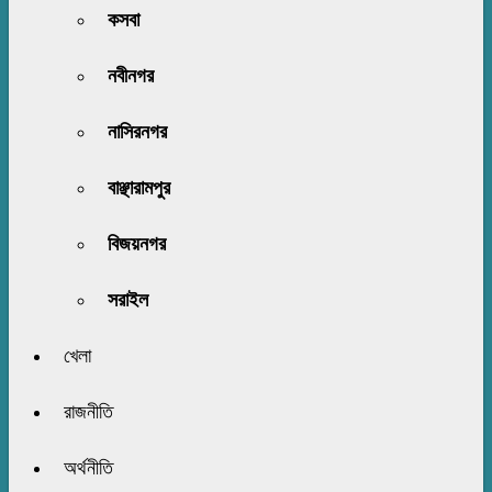
কসবা
নবীনগর
নাসিরনগর
বাঞ্ছারামপুর
বিজয়নগর
সরাইল
খেলা
রাজনীতি
অর্থনীতি