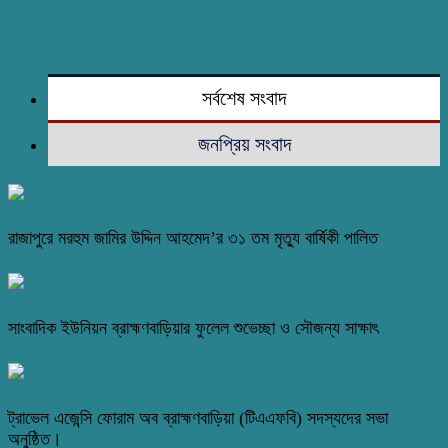
সর্বশেষ সংবাদ
জনপ্রিয় সংবাদ
রাজাপুরে মরহুম জামির উদ্দিন আহমেদ’র ৩১ তম মৃত্যু বার্ষিকী পালিত
সাংবাদিক ইউনিয়ন ব্রাহ্মণবাড়িয়ার ফুলেল শুভেচ্ছা ও সৌজন্য সাক্ষাৎ
ট্রাভেল এজেন্সি ফোরাম অব ব্রাহ্মণবাড়িয়া (টিএএফবি) সদস্যদের সভা
অনুষ্ঠিত।