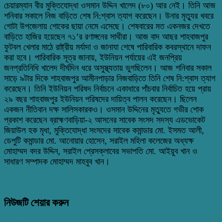
চেয়ারম্যান বীর মুক্তিযোদ্ধা ওসমান উদ্দিন খালেদ (৮০) আর নেই। তিনি আজ
শনিবার সকালে নিজ বাড়িতে শেষ নি:শ্বাস ত্যাগ করেছেন। উনার মৃত্যুর খবরে
গোটা উপজেলায় শোকের ছায়া নেমে এসেছে। শেষবারের মত একনজর দেখতে
বাড়িতে হাজির হয়েছেন ৭১’র রণাঙ্গনের সাথীরা। আজ বাদ আছর শাহবাজপুর
ফুটবল খেলার মাঠে রাষ্ট্রীয় মর্যাদা ও জানাযা শেষে পারিবারিক কবরস্থানে দাফন
করা হবে। পারিবারিক সূত্র জানায়, ইউনিয়ন পর্যায়ের এই জনপ্রিয়
জনপ্রতিনিধি খালেদ দীর্ঘদিন ধরে অসুস্থ্যতায় ভুগছিলেন। আজ শনিবার সকাল
সাড়ে ৯টার দিকে শাহবাজপুর আমীনপাড়ার নিজবাড়িতে তিনি শেষ নি:শ্বাস ত্যাগ
করেছেন। তিনি ইউনিয়ন পরিষদ নির্বাচনে একাধারে পাঁচবার নির্বাচিত হয়ে প্রায়
২৯ বছর শাহবাজপুর ইউনিয়ন পরিষদের দায়িত্ব পালন করেছেন। ছিলেন
একজন নীতিবান দক্ষ সালিসকারকও। ওসমান উদ্দিনের মৃত্যুতে গভীর শোক
প্রকাশ করেছেন ব্রাহ্মণবাড়িয়া-২ আসনের সাবেক সংসদ সদস্য এডভোকেট
জিয়াউল হক মৃধা, মুক্তিযোদ্ধা সংসদের সাবেক কমান্ডার মো. ইসমত আলী,
ডেপুটি কমান্ডার মো. আনোয়ার হোসেন, সরাইল মহিলা কলেজের অধ্যক্ষ
মোহাম্মদ বদর উদ্দিন, সরাইল প্রেসক্লাবের সভাপতি মো. আইয়ুব খান ও
সাধারণ সম্পাদক মোহাম্মদ মাহবুব খান।
নিউজটি শেয়ার করুন