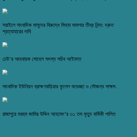
সরাইলে সাংবাদিক মাসুদের বিরুদ্ধে মিথ্যা মামলার তীব্র নিন্দা: দ্রুত
প্রত্যাহারের দাবি
ঢেউ’র আহবায়ক সোহেল সদস্য সচিব আইফাত
সাংবাদিক ইউনিয়ন ব্রাহ্মণবাড়িয়ার ফুলেল শুভেচ্ছা ও সৌজন্য সাক্ষাৎ
রাজাপুরে মরহুম জামির উদ্দিন আহমেদ’র ৩১ তম মৃত্যু বার্ষিকী পালিত