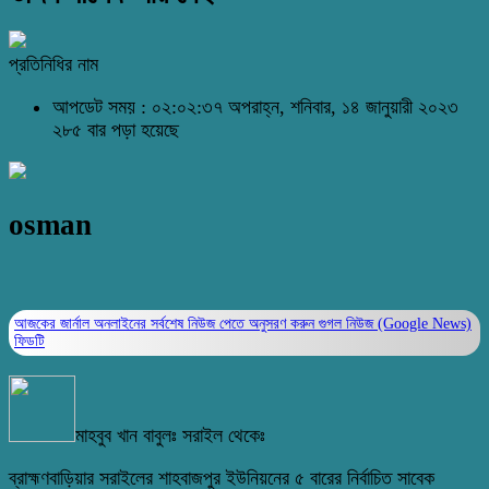
প্রতিনিধির নাম
আপডেট সময় : ০২:০২:৩৭ অপরাহ্ন, শনিবার, ১৪ জানুয়ারী ২০২৩
২৮৫ বার পড়া হয়েছে
osman
আজকের জার্নাল অনলাইনের সর্বশেষ নিউজ পেতে অনুসরণ করুন
গুগল নিউজ (Google News)
ফিডটি
মাহবুব খান বাবুলঃ সরাইল থেকেঃ
ব্রাহ্মণবাড়িয়ার সরাইলের শাহবাজপুর ইউনিয়নের ৫ বারের নির্বাচিত সাবেক