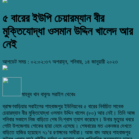
৫ বারের ইউপি চেয়ারম্যান বীর
মুক্তিযোদ্ধা ওসমান উদ্দিন খালেদ আর
নেই
আপডেট সময় : ০২:০২:৩৭ অপরাহ্ন, শনিবার, ১৪ জানুয়ারী ২০২৩
মাহবুব খান বাবুলঃ সরাইল থেকেঃ
ব্রাহ্মণবাড়িয়ার সরাইলের শাহবাজপুর ইউনিয়নের ৫ বারের নির্বাচিত সাবেক
চেয়ারম্যান বীর মুক্তিযোদ্ধা ওসমান উদ্দিন খালেদ (৮০) আর নেই। তিনি আজ
শনিবার সকালে নিজ বাড়িতে শেষ নি:শ্বাস ত্যাগ করেছেন। উনার মৃত্যুর খবরে
গোটা উপজেলায় শোকের ছায়া নেমে এসেছে। শেষবারের মত একনজর দেখতে
বাড়িতে হাজির হয়েছেন ৭১’র রণাঙ্গনের সাথীরা। আজ বাদ আছর শাহবাজপুর
ফুটবল খেলার মাঠে রাষ্ট্রীয় মর্যাদা ও জানাযা শেষে পারিবারিক কবরস্থানে দাফন