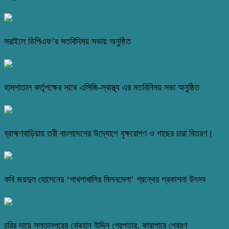
সরাইলে ডিপিএফ’র মতবিনিময় সভায় অনুষ্ঠিত
হাসপাতাল কর্তৃপক্ষের সাথে এসিজি-স্বাস্থ্য এর মতবিনিময় সভা অনুষ্ঠিত
ব্রাহ্মণবাড়িয়ায় তরী বাংলাদেশের উদ্যোগে বৃক্ষরোপণ ও গাছের চারা বিতরণ।
কবি জয়দুল হোসেনের ‘পাখপাখালির মিলনমেলা’ গ্রন্থের প্রকাশনা উৎসব
চুরির দায়ে সুলতানপুরের বোরহান উদ্দিন গ্রেপ্তার, কারাগারে প্রেরণ