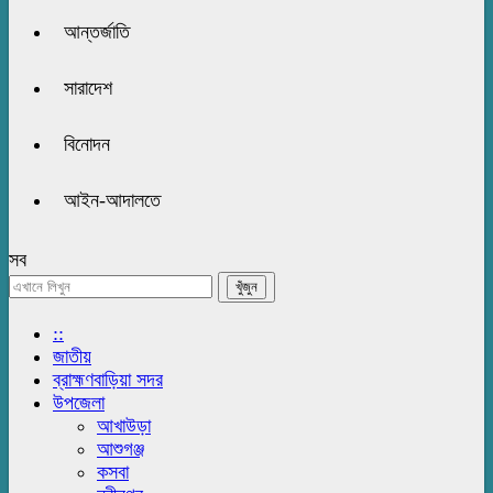
আন্তর্জাতি
সারাদেশ
বিনোদন
আইন-আদালতে
সব
::
জাতীয়
ব্রাহ্মণবাড়িয়া সদর
উপজেলা
আখাউড়া
আশুগঞ্জ
কসবা