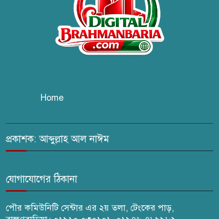
কবি জয়দুল হোসেনের
‘পাখপাখালির মিলনমেলা’ গ্রন্থের
প্রকাশনা উৎসব
চুরির দায়ে সুলতানপুরের বোরহান
উদ্দিন গ্রেপ্তার, কারাগারে প্রেরণ
Home
সরাইলে সাংবাদিক মাসুদের বিরুদ্ধে
মিথ্যা মামলার তীব্র নিন্দা: দ্রুত
প্রত্যাহারের দাবি
প্রকাশক: আব্দুল্লাহ আল নাঈম
ঢেউ’র আহবায়ক সোহেল সদস্য
সচিব আইফাত
যোগাযোগের ঠিকানা
পৌর কমিউনিটি সেন্টার এর ২য় তলা, টেংকের পাড়,