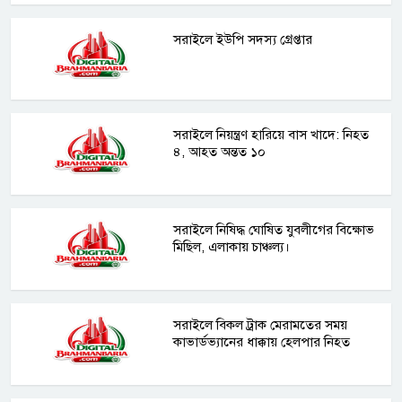
সরাইলে ইউপি সদস্য গ্রেপ্তার
সরাইলে নিয়ন্ত্রণ হারিয়ে বাস খাদে: নিহত
৪, আহত অন্তত ১০
সরাইলে নিষিদ্ধ ঘোষিত যুবলীগের বিক্ষোভ
মিছিল, এলাকায় চাঞ্চল্য।
সরাইলে বিকল ট্রাক মেরামতের সময়
কাভার্ডভ্যানের ধাক্কায় হেলপার নিহত