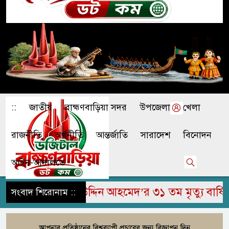
::
জাতীয়
ব্রাহ্মণবাড়িয়া সদর
উপজেলা
খেলা
রাজনীতি
অর্থনীতি
আন্তর্জাতি
সারাদেশ
বিনোদন
আইন-আদালতে
ে মরহুম জামির উদ্দিন আহমেদ’র ৩১ তম মৃত্যু বার্ষিকী
সংবাদ শিরোনাম ::