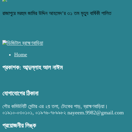
রাজাপুরে মরহুম জামির উদ্দিন আহমেদ’র ৩১ তম মৃত্যু বার্ষিকী পালিত
Home
প্রকাশক: আব্দুল্লাহ আল নাঈম
যোগাযোগের ঠিকানা
পৌর কমিউনিটি সেন্টার এর ২য় তলা, টেংকের পাড়, ব্রাহ্মণবাড়িয়া।
০১৯১০-০৩০১০১, ০১৯৭৬-৭৮৯৯৮২ nayeem.9982@gmail.com
প্রয়োজনীয় লিঙ্ক