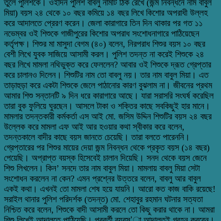
তুলে পুলিশকে। ওইদিন পুলিশ বাবলু নামটি ঠিক রেখে (জন্ম নিবন্ধনে নাম বাবুল
মিয়া) বয়স ২৪ থেকে ১০ বছর কমিয়ে ১৪ বছর লিখে কিশোর অপরাধী উল্লহ
করে আদালতে প্রেরণ করেন। জেলা কারাগারে তিন দিন থাকার পর গত ১১
নভেম্বর ওই শিশুকে গাজীপুরের কিশোর অপরাধ সংশোধনাগারে পাঠিয়েছেন
কর্তৃপক্ষ। শিশুর মা মাসুদা বেগম (৪০) বলেন, নিরপরাধ শিশুর বয়স ১০ বছর
বেশী লিখে যুবক সাজিয়ে আসামী করল। পুলিশ তদন্ত না করেই শিশুকে ২৪
বছর লিখে মামলা নথিভুক্ত করে ফেললেন? আবার ওই শিশুকে দ্রূত গ্রেপ্তার
করে চালানও দিলেন। শিশুটির নাম তো বাবলু নয়। তার নাম বাবুল মিয়া। এত
তাড়াহুড়া করে একটা শিশুকে জেলে পাঠানোর কারণ বুঝলাম না। জীবনের প্রথম
আমার শিশু সন্তানটি ৯ দিন ধরে কারাগারে আছে। যারা সরাসরি সংঘর্ষ করেছিল
তারা বুক ফুলিয়ে ঘুরছেন। আসলে টাকা ও শক্তির কাছে সবকিছুই হার মানে।
মামলার তদন্তকারী কর্মকর্তা এস আই মো. জসিম উদ্দিন শিশুটির বয়স ২৪ বছর
উল্লেক করে মামলা এফ আই আর হওয়ার কথা স্বীকার করে বলেন,
তদন্তকালে বাদীর কাছে বয়স জানতে চেয়েছি। তারা বলতে পারেননি।
গ্রেপ্তারের পর শিশুর মায়ের দেয়া জন্ম নিবন্ধন থেকে প্রকৃত বয়স (১৪ বছর)
পেয়েছি। অপ্রাপ্ত বয়স্ক হিসেবেই চালান দিয়েছি। সনদ থেকে বয়স জেনে
শিশু লিখলেন। কিন’ সনদে তার নাম বাবুল মিয়া। মামলায় বাবলু মিয়া সেটা
সংশোধন করলেন না কেন? এমন প্রশ্নের উত্তরে বলেন, বাবলু আর বাবুল
একই কথা। এখনই তো মামলা শেষ হয়ে যায়নি। আরো কত কাজ বাকি রয়েছে!
সরাইল থানার পুলিশ পরিদর্শক (তদন্ত) মো. শেহাবুর রহমান ঘটনার সত্যতা
নিশ্চিত করে বলেন, শিশুকে বাদী আসামী করলে তো কিছু করার থাকে না। আমরা
শিশু লিখেই আদালতে পাঠিয়েছি। পরবর্তী ব্যবস’া আদালতই গ্রহন করবেন।