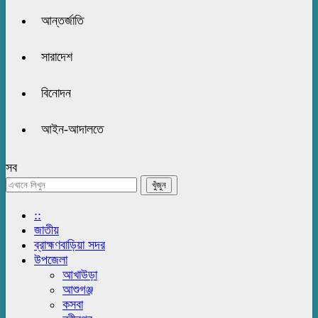
আন্তর্জাতি
সারাদেশ
বিনোদন
আইন-আদালতে
সব
::
জাতীয়
ব্রাহ্মণবাড়িয়া সদর
উপজেলা
আখাউড়া
আশুগঞ্জ
কসবা