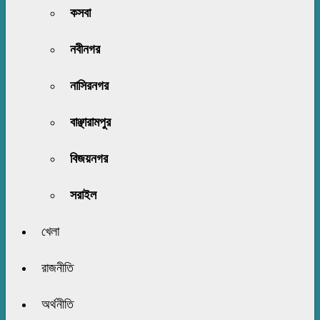
কসবা
নবীনগর
নাসিরনগর
বাঞ্ছারামপুর
বিজয়নগর
সরাইল
খেলা
রাজনীতি
অর্থনীতি