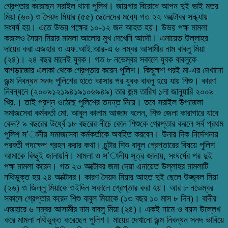
গ্রেপ্তার করেছেন সরাইল থানা পুলিশ। জায়গার বিরোধে আপন দুই ভাই মতর
মিয়া (৬০) ও সৈয়দ মিয়ার (৫৫) ছেলেদের মধ্যে গত ২২ অক্টোবর সন্ধ্যায়
সংঘর্ষ হয়। এতে উভয় পক্ষের ১০-১২ জন আহত হয়। উভয় পক্ষ মামলা
করলেও সৈয়দ মিয়ার মামলা আলোর মুখ দেখেনি আদৌ। এনায়েত উল্লাহর
দায়ের করা এজহার ও এফ.আই.আর-এ ৬ নম্বর আসামীর নাম বাবলু মিয়া
(২৪)। ২৪ বছর মানেই যুবক। গত ৮ নভেম্বর সকালে যুবক বাবলুকে
ঘাগড়াজোর এলাকা থেকে গ্রেপ্তার করেন পুলিশ। কিছুক্ষণ পরই মা-এর দেখানো
জন্ম নিবন্ধন সনদ পুলিশের হাতে আসার পর যুবক বাবলু হয়ে যায় শিশু। কারণ
নিবন্ধনে (২০০৯১২১৯৪১৯১০৬৯৪৯) তার জন্ম তারিখ ১লা জানুয়ারি ২০০৯
খ্রি.। তাই প্রশ্ন ওঠেছে পুলিশের তদন্ত নিয়ে। তবে সরাইল উপজেলা
সমাজসেবা কর্মকর্তা মো. আবুল কালাম আজাদ বলেন, শিশু জেলা কারাগারে যাবে
কেন? ৯ বছরের উর্ধ্বে ১৮ বছরের নীচে কোন শিশুকে গ্রেপ্তার করলে সর্ব প্রথম
পুলিশ স’ানীয় সমাজসেবা কর্মকর্তাকে অবহিত করবেন। উনার দিক নির্দেশনায়
পরবর্তী পদক্ষেপ গ্রহন করার কথা। চুন্টার শিশু বাবুল গ্রেপ্তারের বিষয়ে পুলিশ
আমাকে কিছুই জানায়নি। মামলা ও স’ানীয় সূত্র জানায়, সংঘর্ষের পর দুই
পক্ষ মামলা করেন। গত ২৩ অক্টোবর জমা দেয়া এনায়েত উল্লাহর মামলাটি
নথিভুক্ত হয় ২৪ অক্টোবর। কারণ সৈয়দ মিয়ার আহত দুই ছেলে উজ্জ্বল মিয়া
(২৬) ও জিল্লু মিয়াকে ওইদিন সকালে গ্রেপ্তার করা হয়। আর ৮ নভেম্বর
সকালে গ্রেপ্তার করেন শিশু বাবুল মিয়াকে (১৩ বছর ১০ মাস ৮ দিন)। বাদীর
এজহারে ৬ নম্বর আসামীর নাম বাবলু মিয়া (২৪)। একই নামে ও বয়স উল্লেখ
করে মামলা নথিভুক্ত করেছেন পুলিশ। মায়ের দেখানো জন্ম নিবন্ধন সনদ ভাবিয়ে