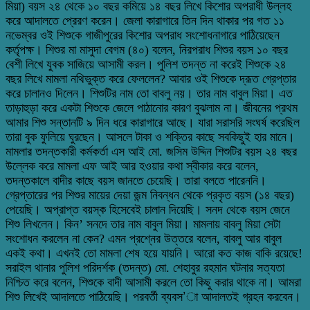
মিয়া) বয়স ২৪ থেকে ১০ বছর কমিয়ে ১৪ বছর লিখে কিশোর অপরাধী উল্লহ
করে আদালতে প্রেরণ করেন। জেলা কারাগারে তিন দিন থাকার পর গত ১১
নভেম্বর ওই শিশুকে গাজীপুরের কিশোর অপরাধ সংশোধনাগারে পাঠিয়েছেন
কর্তৃপক্ষ। শিশুর মা মাসুদা বেগম (৪০) বলেন, নিরপরাধ শিশুর বয়স ১০ বছর
বেশী লিখে যুবক সাজিয়ে আসামী করল। পুলিশ তদন্ত না করেই শিশুকে ২৪
বছর লিখে মামলা নথিভুক্ত করে ফেললেন? আবার ওই শিশুকে দ্রূত গ্রেপ্তার
করে চালানও দিলেন। শিশুটির নাম তো বাবলু নয়। তার নাম বাবুল মিয়া। এত
তাড়াহুড়া করে একটা শিশুকে জেলে পাঠানোর কারণ বুঝলাম না। জীবনের প্রথম
আমার শিশু সন্তানটি ৯ দিন ধরে কারাগারে আছে। যারা সরাসরি সংঘর্ষ করেছিল
তারা বুক ফুলিয়ে ঘুরছেন। আসলে টাকা ও শক্তির কাছে সবকিছুই হার মানে।
মামলার তদন্তকারী কর্মকর্তা এস আই মো. জসিম উদ্দিন শিশুটির বয়স ২৪ বছর
উল্লেক করে মামলা এফ আই আর হওয়ার কথা স্বীকার করে বলেন,
তদন্তকালে বাদীর কাছে বয়স জানতে চেয়েছি। তারা বলতে পারেননি।
গ্রেপ্তারের পর শিশুর মায়ের দেয়া জন্ম নিবন্ধন থেকে প্রকৃত বয়স (১৪ বছর)
পেয়েছি। অপ্রাপ্ত বয়স্ক হিসেবেই চালান দিয়েছি। সনদ থেকে বয়স জেনে
শিশু লিখলেন। কিন’ সনদে তার নাম বাবুল মিয়া। মামলায় বাবলু মিয়া সেটা
সংশোধন করলেন না কেন? এমন প্রশ্নের উত্তরে বলেন, বাবলু আর বাবুল
একই কথা। এখনই তো মামলা শেষ হয়ে যায়নি। আরো কত কাজ বাকি রয়েছে!
সরাইল থানার পুলিশ পরিদর্শক (তদন্ত) মো. শেহাবুর রহমান ঘটনার সত্যতা
নিশ্চিত করে বলেন, শিশুকে বাদী আসামী করলে তো কিছু করার থাকে না। আমরা
শিশু লিখেই আদালতে পাঠিয়েছি। পরবর্তী ব্যবস’া আদালতই গ্রহন করবেন।