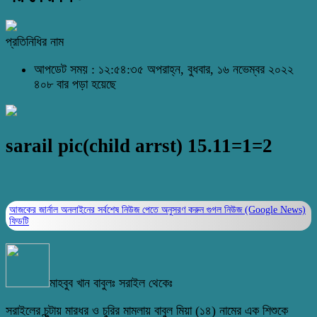
প্রতিনিধির নাম
আপডেট সময় : ১২:৫৪:৩৫ অপরাহ্ন, বুধবার, ১৬ নভেম্বর ২০২২
৪০৮ বার পড়া হয়েছে
sarail pic(child arrst) 15.11=1=2
আজকের জার্নাল অনলাইনের সর্বশেষ নিউজ পেতে অনুসরণ করুন
গুগল নিউজ (Google News)
ফিডটি
মাহবুব খান বাবুলঃ সরাইল থেকেঃ
সরাইলের চুন্টায় মারধর ও চুরির মামলায় বাবুল মিয়া (১৪) নামের এক শিশুকে