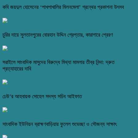
কবি জয়দুল হোসেনের ‘পাখপাখালির মিলনমেলা’ গ্রন্থের প্রকাশনা উৎসব
চুরির দায়ে সুলতানপুরের বোরহান উদ্দিন গ্রেপ্তার, কারাগারে প্রেরণ
সরাইলে সাংবাদিক মাসুদের বিরুদ্ধে মিথ্যা মামলার তীব্র নিন্দা: দ্রুত
প্রত্যাহারের দাবি
ঢেউ’র আহবায়ক সোহেল সদস্য সচিব আইফাত
সাংবাদিক ইউনিয়ন ব্রাহ্মণবাড়িয়ার ফুলেল শুভেচ্ছা ও সৌজন্য সাক্ষাৎ