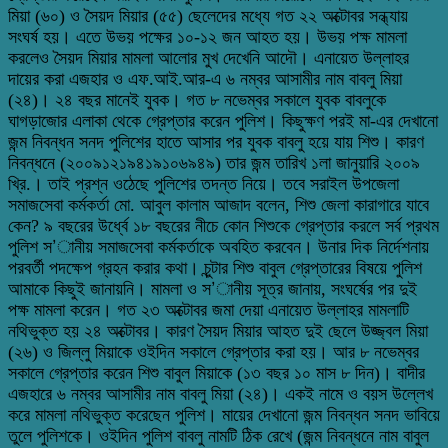
মিয়া (৬০) ও সৈয়দ মিয়ার (৫৫) ছেলেদের মধ্যে গত ২২ অক্টোবর সন্ধ্যায়
সংঘর্ষ হয়। এতে উভয় পক্ষের ১০-১২ জন আহত হয়। উভয় পক্ষ মামলা
করলেও সৈয়দ মিয়ার মামলা আলোর মুখ দেখেনি আদৌ। এনায়েত উল্লাহর
দায়ের করা এজহার ও এফ.আই.আর-এ ৬ নম্বর আসামীর নাম বাবলু মিয়া
(২৪)। ২৪ বছর মানেই যুবক। গত ৮ নভেম্বর সকালে যুবক বাবলুকে
ঘাগড়াজোর এলাকা থেকে গ্রেপ্তার করেন পুলিশ। কিছুক্ষণ পরই মা-এর দেখানো
জন্ম নিবন্ধন সনদ পুলিশের হাতে আসার পর যুবক বাবলু হয়ে যায় শিশু। কারণ
নিবন্ধনে (২০০৯১২১৯৪১৯১০৬৯৪৯) তার জন্ম তারিখ ১লা জানুয়ারি ২০০৯
খ্রি.। তাই প্রশ্ন ওঠেছে পুলিশের তদন্ত নিয়ে। তবে সরাইল উপজেলা
সমাজসেবা কর্মকর্তা মো. আবুল কালাম আজাদ বলেন, শিশু জেলা কারাগারে যাবে
কেন? ৯ বছরের উর্ধ্বে ১৮ বছরের নীচে কোন শিশুকে গ্রেপ্তার করলে সর্ব প্রথম
পুলিশ স’ানীয় সমাজসেবা কর্মকর্তাকে অবহিত করবেন। উনার দিক নির্দেশনায়
পরবর্তী পদক্ষেপ গ্রহন করার কথা। চুন্টার শিশু বাবুল গ্রেপ্তারের বিষয়ে পুলিশ
আমাকে কিছুই জানায়নি। মামলা ও স’ানীয় সূত্র জানায়, সংঘর্ষের পর দুই
পক্ষ মামলা করেন। গত ২৩ অক্টোবর জমা দেয়া এনায়েত উল্লাহর মামলাটি
নথিভুক্ত হয় ২৪ অক্টোবর। কারণ সৈয়দ মিয়ার আহত দুই ছেলে উজ্জ্বল মিয়া
(২৬) ও জিল্লু মিয়াকে ওইদিন সকালে গ্রেপ্তার করা হয়। আর ৮ নভেম্বর
সকালে গ্রেপ্তার করেন শিশু বাবুল মিয়াকে (১৩ বছর ১০ মাস ৮ দিন)। বাদীর
এজহারে ৬ নম্বর আসামীর নাম বাবলু মিয়া (২৪)। একই নামে ও বয়স উল্লেখ
করে মামলা নথিভুক্ত করেছেন পুলিশ। মায়ের দেখানো জন্ম নিবন্ধন সনদ ভাবিয়ে
তুলে পুলিশকে। ওইদিন পুলিশ বাবলু নামটি ঠিক রেখে (জন্ম নিবন্ধনে নাম বাবুল