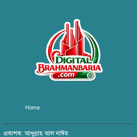
স্বাস্থ্য এর মতবিনিময় সভা অনুষ্ঠিত
ব্রাহ্মণবাড়িয়ায় তরী বাংলাদেশের
উদ্যোগে বৃক্ষরোপণ ও গাছের চারা
বিতরণ।
কবি জয়দুল হোসেনের
‘পাখপাখালির মিলনমেলা’ গ্রন্থের
প্রকাশনা উৎসব
চুরির দায়ে সুলতানপুরের বোরহান
উদ্দিন গ্রেপ্তার, কারাগারে প্রেরণ
Home
সরাইলে সাংবাদিক মাসুদের বিরুদ্ধে
মিথ্যা মামলার তীব্র নিন্দা: দ্রুত
প্রত্যাহারের দাবি
প্রকাশক: আব্দুল্লাহ আল নাঈম