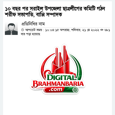
১০ বছর পর সরাইল উপজেলা ছাত্রলীগের কমিটি গঠন
শরীফ সভাপতি, বাপ্পি সম্পাদক
প্রতিনিধির নাম
আপডেট সময় : ১০:০৪:১৫ অপরাহ্ন, শনিবার, ২১ মে ২০২২
৬৮১
বার পড়া হয়েছে