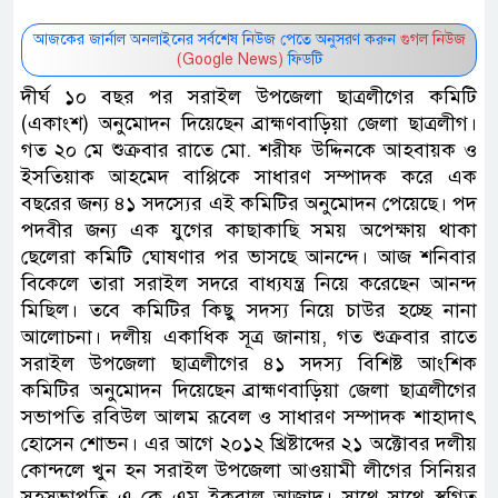
আজকের জার্নাল অনলাইনের সর্বশেষ নিউজ পেতে অনুসরণ করুন
গুগল নিউজ
(Google News)
ফিডটি
দীর্ঘ ১০ বছর পর সরাইল উপজেলা ছাত্রলীগের কমিটি
(একাংশ) অনুমোদন দিয়েছেন ব্রাহ্মণবাড়িয়া জেলা ছাত্রলীগ।
গত ২০ মে শুক্রবার রাতে মো. শরীফ উদ্দিনকে আহবায়ক ও
ইসতিয়াক আহমেদ বাপ্পিকে সাধারণ সম্পাদক করে এক
বছরের জন্য ৪১ সদস্যের এই কমিটির অনুমোদন পেয়েছে। পদ
পদবীর জন্য এক যুগের কাছাকাছি সময় অপেক্ষায় থাকা
ছেলেরা কমিটি ঘোষণার পর ভাসছে আনন্দে। আজ শনিবার
বিকেলে তারা সরাইল সদরে বাধ্যযন্ত্র নিয়ে করেছেন আনন্দ
মিছিল। তবে কমিটির কিছু সদস্য নিয়ে চাউর হচ্ছে নানা
আলোচনা। দলীয় একাধিক সূত্র জানায়, গত শুক্রবার রাতে
সরাইল উপজেলা ছাত্রলীগের ৪১ সদস্য বিশিষ্ট আংশিক
কমিটির অনুমোদন দিয়েছেন ব্রাহ্মণবাড়িয়া জেলা ছাত্রলীগের
সভাপতি রবিউল আলম রূবেল ও সাধারণ সম্পাদক শাহাদাৎ
হোসেন শোভন। এর আগে ২০১২ খ্রিষ্টাব্দের ২১ অক্টোবর দলীয়
কোন্দলে খুন হন সরাইল উপজেলা আওয়ামী লীগের সিনিয়র
সহসভাপতি এ কে এম ইকবাল আজাদ। সাথে সাথে স্থগিত