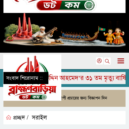
হুম জামির উদ্দিন আহমেদ’র ৩১ তম মৃত্যু বার্ষিকী পাল
সংবাদ শিরোনাম ::
প্রচ্ছদ /
সরাইল