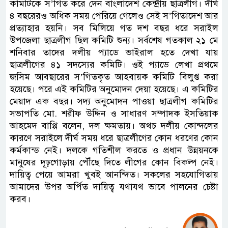
কমিটিকে স’গিত করে দেন বাংলাদেশ কেন্দ্রীয় ছাত্রলীগ। দীর্ঘ
৪ বছরেরও অধিক সময় পেরিয়ে গেলেও সেই স’গিতাদেশ আর
প্রত্যাহার হয়নি। সব মিলিয়ে গত দশ বছর ধরে সরাইল
উপজেলা ছাত্রলীগ ছিল কমিটি শুন্য। সর্বশেষ গতকাল ২১ মে
শনিবার তাদের দলীয় প্যাডে ভাইরাল হতে দেখা যায়
ছাত্রলীগের ৪১ সদস্যের কমিটি। ওই প্যাডে লেখা প্রথমে
জসিম আবছারের স’গিতকৃত আহবায়ক কমিটি বিলুপ্ত করা
হয়েছে। পরে এই কমিটির অনুমোদন দেয়া হয়েছে। এ কমিটির
মেয়াদ এক বছর। সদ্য অনুমোদন পাওয়া ছাত্রলীগ কমিটির
সভাপতি মো. শরীফ উদ্দিন ও সাধারণ সম্পাদক ইসতিয়াক
আহমেদ বাপ্পি বলেন, দল ক্ষমতায়। অথচ দলীয় কোন্দলের
কারণে সরাইলে দীর্ঘ সময় ধরে ছাত্রলীগের কোন ধরণের কোন
কর্মকান্ড নেই। দলকে গতিশীল করতে ও প্রধান উন্নয়নকে
মানুষের দূঢ়গোড়ায় পৌঁছে দিতে লীগের কোন বিকল্প নেই।
দায়িত্ব পেয়ে আমরা খুবই আনন্দিত। সকলের সহযোগিতায়
আমাদের উপর অর্পিত দায়িত্ব যথাযথ ভাবে পালনের চেষ্টা
করব।