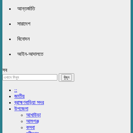
আন্তর্জাতি
সারাদেশ
বিনোদন
আইন-আদালতে
সব
::
জাতীয়
ব্রাহ্মণবাড়িয়া সদর
উপজেলা
আখাউড়া
আশুগঞ্জ
কসবা