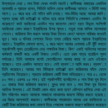
উল্লাহকে দেয়া ১ লাখ টাকা ফেরৎ পাননি আদৌ। কালীকচ্ছ বাজারের একাধিক
ব্যবসায়ি ও গ্রাহক বলেন, পিডিবি অফিস থেকে কালীকচ্ছ আসতে ৭ মিনিট সময়
লাগে। ১০ বছর ধরে এই লাইন গুলি চলছে। সাব-মিটার আছে আমরা জানি।
প্রশ্ন হচ্ছে যদি ডাইরেক্ট বা অবৈধ হয়ে থাকে পিডিবি’র লোকজন এতদিন কি
করেছেন? কর্তা ব্যক্তিরা এতদিন পরে জানলেন কেন? হয়ত বিদ্যুৎ সংশ্লিষ্ট
ব্যক্তিরা কোন কারণে ইব্রাহিমের উপর ক্ষুদ্ধ। নতুবা তারা মাসিক মাসোয়ারা
পেতেন। জরিমানা বিল করলে আবার টাকা নিলেন কেন? আসলে সরিষার মধ্যেই
ভূত। আর এ ঘটনার নেপথ্যে ভিন্ন তথ্য বেরিয়ে আসে গ্রাহক ইব্রাহিমের
বয়ানে। ইব্রাহিম মোল্লা বলেন, ২ বছর আগে আমার এলাকায় ৮টি খুঁটি বসাতে
প্রকৌশলী সুমন চেয়েছিলেন দেড় লক্ষাধিক টাকা। কিন’ একই অফিসের আরেক
কর্মকর্তা কাজটি করে একটি টাকাও নেননি। এতে চরম গাত্র হয়েছিল সুমন
সর্দারের। তিনি আমাকে বলেই ফেলেছিলেন আমার কাছে না এসে ওইখানে
যাচ্ছেন। তবে একদিন আসতে হবে। সেই ব্যবস’া আমি করব। ব্যবস’া
তিনি করেছেন। আমার সাব মিটারকে ডাইরেক্ট বলে জরিমানার ফাঁদে ফেলে
প্রতিশোধ নিয়েছেন। প্রথমে জরিমানা কোটি টাকা শুনিয়েছেন। পরে ৫২ থেকে
৫০ লাখ। এরপর ২৫ লাখ। দুই প্রকৗশলীই বলেছিলেন ৫ লাখ টাকা ঘুষ দিলে
২০ হাজার টাকা জরিমানা করবেন। সুন্দর কথা বলে ১ লাখ টাকা ঘুষ নিলেন
আতিক উল্লাহ। এই টাকাটা কোন খাতে জমা হবে? কৌশলে ছাপিয়ে দেয়া এই
বিল পরিশোধ করতে আমাকে সাজানো মাদরাসার জায়গা বিক্রি করতে হয়েছে।
এর বিচার আল্লাহই করবেন। কালীকচ্ছে শাহজাহান নামের এক ব্যক্তিকে ৩
কোটি টাকা জরিমানার কথা ঘোষণা দিয়ে শেষমেষ অজানা কারণে জরিমানা করেছেন