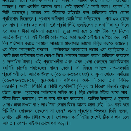
সর্দারের। তিনি আমাকে বলেই ফেলেছিলেন আমার কাছে না এসে ওইখানে
যাচ্ছেন। তবে একদিন আসতে হবে। সেই ব্যবস’া আমি করব। ব্যবস’া
তিনি করেছেন। আমার সাব মিটারকে ডাইরেক্ট বলে জরিমানার ফাঁদে ফেলে
প্রতিশোধ নিয়েছেন। প্রথমে জরিমানা কোটি টাকা শুনিয়েছেন। পরে ৫২ থেকে
৫০ লাখ। এরপর ২৫ লাখ। দুই প্রকৗশলীই বলেছিলেন ৫ লাখ টাকা ঘুষ দিলে
২০ হাজার টাকা জরিমানা করবেন। সুন্দর কথা বলে ১ লাখ টাকা ঘুষ নিলেন
আতিক উল্লাহ। এই টাকাটা কোন খাতে জমা হবে? কৌশলে ছাপিয়ে দেয়া এই
বিল পরিশোধ করতে আমাকে সাজানো মাদরাসার জায়গা বিক্রি করতে হয়েছে।
এর বিচার আল্লাহই করবেন। কালীকচ্ছে শাহজাহান নামের এক ব্যক্তিকে ৩
কোটি টাকা জরিমানার কথা ঘোষণা দিয়ে শেষমেষ অজানা কারণে জরিমানা করেছেন
৪ লক্ষাধিক টাকা। এই প্রকৌশলীরা এখন এমন খেলা খেলছেন অটোরিকশার
ব্যাটারি চার্জের গ্যারেজের লাইন কেটে। এ বিষয়ে জানতে উপ-সহকারি
প্রকৌশলী মো. আতিক উল্লাহ (০১৭৮৭-৫৬২৩৯৩) ও সুমন হোসেন সর্দারের
(০১৬৭৭-২৩৮৮৫৮) মুঠোফোনে একাধিকবার ফোন দিলেও তারা রিসিভ
করেননি। সরাইল পিডিবি’র নির্বাহী প্রকৌশলী (বিক্রয় ও বিতরণ বিভাগ) আব্দুর
রউফ বলেন, গ্রাহকের অভিযোগ সঠিক নয়। থ্রি ফেউজ মিটার থেকে সাব-
মিটার দিতে পারতেন। তা না করে বাইপাস করেছেন। আতিক উল্লাহ ও সুমনের
৫ লাখ টাকা চাওয়া বা ১ লাখ টাকা নেয়ার বিষয় আমার জানা নেই। ১০ বছর ধরে
পিডিবি’র লোকজন দেখলেন না কেন? এমন প্রশ্নের উত্তরে তিনি বলেন,
সেখানে দুটি কার্ড মিটার আছে। লোকজন কার্ড মিটার দেখেই ঠিক থাকায় চলে
আসত। গোপন বাইবাস চোখে ধরা পড়েনি।