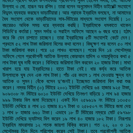
মার্কেটে প্রবেশ করেন উপসহকারী প্রকৌশলী সুমন হোসেন সর্দার, মো. আতিক
উল্লাহ ও মো. হারূন অর রশিদ। তারা বলেন অনুমোদন বিহীন ডাইরেক্ট সংযোগে
বিদ্যুৎ ব্যবহার করছেন ভাড়াটিয়ারা। আর গ্রাহক ইব্রাহিম বলছেন, না আমাদের
বৈধ সংযোগ থেকে ভাড়াটিয়াদের সাব-মিটারের মাধ্যমে সংযোগ দিয়েছি। ১০
বছরেরও অধিক সময় ধরে ব্যবহার করছি। ইব্রাহিমকে ধমকাতে থাকেন
পিডিবি’র কর্তারা। সুমন সর্দার ও সরাইল অফিসে আছেন ৬ বছর ধরে। হঠাৎ
করে কি যেন চাপাতে চাচ্ছেন। তারা ইব্রাহিমের ৫টি সংযোগই কেটে দেন।
প্রথমে ৫২ লাখ টাকা জরিমানা বিলের কথা বলেন। কিছুক্ষণ পর বলেন ৫০ লাখ
টাকা জরিমানা করব। পরে ২৫ লাখও বলেছেন। পরের দিন ১৪ সেপ্টেম্বর
অফিসে গেলে প্রকৌশলী আতিক উল্লাহ কোরআন হাদিস ও দায়মুক্তির কথা ৫
লাখ টাকা ঘুষ দাবী করেন। বিনিময়ে জরিমানা বিল করবেন ২০ হাজার টাকা। মাথা
খারাপ হয়ে যায় ইব্রাহিমের। হাতে টাকা নেই। ধার কর্য্য করে আতিক
উল্লাহকে ঘুষ দেন এক লাখ টাকা। পাঁচ এর বদলে ১ লাখ দেওয়ায় ক্ষুদ্ধ হন
আতিক ও সুমন। বেঁকে বসেন দু’জনই। ইচ্ছেমত জরিমানা বিল করা শুরূ
করেন। নম্বর বিহীন (০) মিটারে ২০০১ ইউনিট দেখিয়ে ৬৪ হাজার ৯২৫ টাকা,
৯০৯৩০৮ নং মিটারে ৬০১০ ইউনিট দেখিয়ে তিনগুণ বাড়িয়ে ১ লাখ ৯৪ হাজার
৯৯৯ টাকার বিল জমা দিয়েছেন। একই দিন ২৫৯৬১৯ নং মিটারে ১৩০৫০
ইউনিট দেখিয়ে ৪ লাখ ২৩ হাজার ৪১৭ টাকা ও ২৫৮৫০৭ নং মিটারে জমা দেয়
১ লাখ ৮ হাজার ৬৬১ টাকা। এভাবে ১৮ টি মিটারের নম্বরে মোট ৫৯৭৯৮
ইউনিট দেখিয়ে ভ্যাটসহ বিল করেন ১৯ লাখ ৪০ হাজার ১৮২ টাকা। নিরূপায়
ইব্রাহিম মাদরাসার ১২ শতক জায়গা বিক্রি করেন। গত ২২, ২০ ও ১৯
সেপ্টেম্বর তিন দিনে পরিশোধ করেন সেই টাকা। তবে প্রকৌশলী আতিক