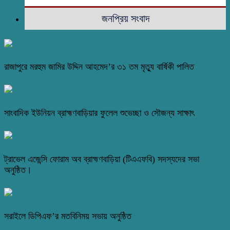
জনপ্রিয় সংবাদ
রাজাপুরে মরহুম জামির উদ্দিন আহমেদ’র ৩১ তম মৃত্যু বার্ষিকী পালিত
সাংবাদিক ইউনিয়ন ব্রাহ্মণবাড়িয়ার ফুলেল শুভেচ্ছা ও সৌজন্য সাক্ষাৎ
ট্রাভেল এজেন্সি ফোরাম অব ব্রাহ্মণবাড়িয়া (টিএএফবি) সদস্যদের সভা
অনুষ্ঠিত।
সরাইলে ডিপিএফ’র মতবিনিময় সভায় অনুষ্ঠিত