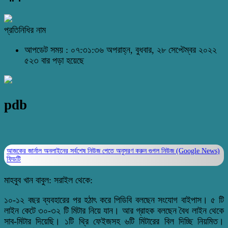
প্রতিনিধির নাম
আপডেট সময় : ০৭:৩১:৩৬ অপরাহ্ন, বুধবার, ২৮ সেপ্টেম্বর ২০২২
৫২৩ বার পড়া হয়েছে
pdb
আজকের জার্নাল অনলাইনের সর্বশেষ নিউজ পেতে অনুসরণ করুন
গুগল নিউজ (Google News)
ফিডটি
মাহবুব খান বাবুল: সরাইল থেকে:
১০-১২ বছর ব্যবহারের পর হঠাৎ করে পিডিবি বলছেন সংযোগ বাইপাস। ৫ টি
লাইন কেটে ৩০-৩২ টি মিটার নিয়ে যান। আর গ্রাহক বলছেন বৈধ লাইন থেকে
সাব-মিটার দিয়েছি। ১টি থ্রি ফেইজসহ ৬টি মিটারের বিল দিচ্ছি নিয়মিত।