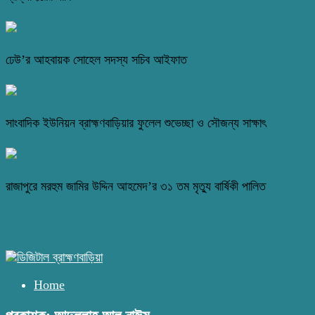
ঢেউ’র আহবায়ক সোহেল সদস্য সচিব আইফাত
সাংবাদিক ইউনিয়ন ব্রাহ্মণবাড়িয়ার ফুলেল শুভেচ্ছা ও সৌজন্য সাক্ষাৎ
রাজাপুরে মরহুম জামির উদ্দিন আহমেদ’র ৩১ তম মৃত্যু বার্ষিকী পালিত
Home