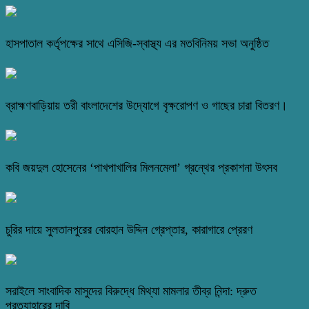
হাসপাতাল কর্তৃপক্ষের সাথে এসিজি-স্বাস্থ্য এর মতবিনিময় সভা অনুষ্ঠিত
ব্রাহ্মণবাড়িয়ায় তরী বাংলাদেশের উদ্যোগে বৃক্ষরোপণ ও গাছের চারা বিতরণ।
কবি জয়দুল হোসেনের ‘পাখপাখালির মিলনমেলা’ গ্রন্থের প্রকাশনা উৎসব
চুরির দায়ে সুলতানপুরের বোরহান উদ্দিন গ্রেপ্তার, কারাগারে প্রেরণ
সরাইলে সাংবাদিক মাসুদের বিরুদ্ধে মিথ্যা মামলার তীব্র নিন্দা: দ্রুত
প্রত্যাহারের দাবি