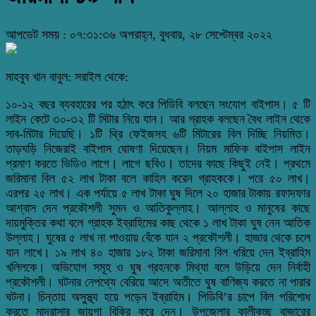
আপডেট সময় : ০৭:৩১:৩৬ অপরাহ্ন, বুধবার, ২৮ সেপ্টেম্বর ২০২২
মাহবুব খান বাবুল: সরাইল থেকে:
১০-১২ বছর ব্যবহারের পর হঠাৎ করে পিডিবি বলছেন সংযোগ বাইপাস। ৫ টি
লাইন কেটে ৩০-৩২ টি মিটার নিয়ে যান। আর গ্রাহক বলছেন বৈধ লাইন থেকে
সাব-মিটার দিয়েছি। ১টি থ্রি ফেইজসহ ৬টি মিটারের বিল দিচ্ছি নিয়মিত।
তাড়ঘড়ি নিজেরাই বাইপাস ঘোষণা দিয়েছেন। নিয়ম মাফিক বাইপাস লাইন
প্রমাণ করতে ভিডিও লাগে। লাগে ছবিও। তাদের কাছে কিছুই নেই। প্রথমে
জরিমানা বিল ৫২ লাখ টাকা বলে কাহিল করেন গ্রাহককে। পরে ৫০ লাখ।
এরপর ২৫ লাখ। এক পর্যায়ে ৫ লাখ টাকা ঘুষ দিলে ২০ হাজার টাকায় রফাদফার
আশ্বাস দেন প্রকৌশলী সুমন ও আতিকুল্লাহ। আল্লাহ ও মানুষের কাছে
দায়মুক্তির কথা বলে গ্রাহক ইব্রাহিমের কাছ থেকে ১ লাখ টাকা ঘুষ নেন আতিক
উল্লাহ। ঘুষের ৫ লাখ না পাওয়ায় বেঁকে যান ২ প্রকৌশলী। হাজার থেকে চলে
যান লাখে। ১৯ লাখ ৪০ হাজার ১৮২ টাকা জরিমানা বিল ধরিয়ে দেন ইব্রাহিম
খলিলকে। অভিযোগ সমূহ ও ঘুষ গ্রহনকে মিথ্যা বলে উড়িয়ে দেন নির্বাহী
প্রকৌশলী। ঘটনার নেপথ্যে বেরিয়ে আসে অতীতে ঘুষ বাণিজ্য করতে না পারার
ঘটনা। চিন্তায় অসুস্থ্য হয়ে পড়েন ইব্রাহিম। পিডিবি’র চাপে বিল পরিশোধ
করতে মাদ্‌রাসার জায়গা বিক্রি করে দেন। উপজেলার কালীকচ্ছ বাজারের