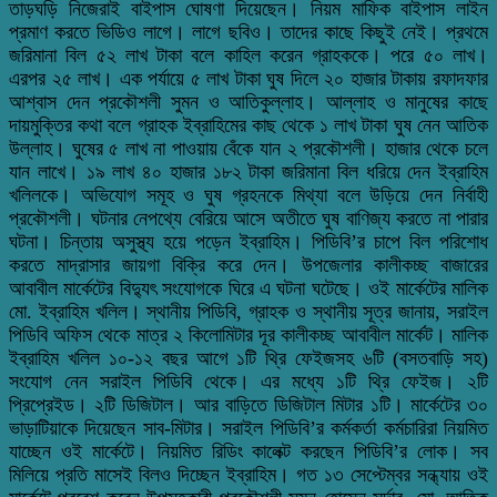
তাড়ঘড়ি নিজেরাই বাইপাস ঘোষণা দিয়েছেন। নিয়ম মাফিক বাইপাস লাইন
প্রমাণ করতে ভিডিও লাগে। লাগে ছবিও। তাদের কাছে কিছুই নেই। প্রথমে
জরিমানা বিল ৫২ লাখ টাকা বলে কাহিল করেন গ্রাহককে। পরে ৫০ লাখ।
এরপর ২৫ লাখ। এক পর্যায়ে ৫ লাখ টাকা ঘুষ দিলে ২০ হাজার টাকায় রফাদফার
আশ্বাস দেন প্রকৌশলী সুমন ও আতিকুল্লাহ। আল্লাহ ও মানুষের কাছে
দায়মুক্তির কথা বলে গ্রাহক ইব্রাহিমের কাছ থেকে ১ লাখ টাকা ঘুষ নেন আতিক
উল্লাহ। ঘুষের ৫ লাখ না পাওয়ায় বেঁকে যান ২ প্রকৌশলী। হাজার থেকে চলে
যান লাখে। ১৯ লাখ ৪০ হাজার ১৮২ টাকা জরিমানা বিল ধরিয়ে দেন ইব্রাহিম
খলিলকে। অভিযোগ সমূহ ও ঘুষ গ্রহনকে মিথ্যা বলে উড়িয়ে দেন নির্বাহী
প্রকৌশলী। ঘটনার নেপথ্যে বেরিয়ে আসে অতীতে ঘুষ বাণিজ্য করতে না পারার
ঘটনা। চিন্তায় অসুস্থ্য হয়ে পড়েন ইব্রাহিম। পিডিবি’র চাপে বিল পরিশোধ
করতে মাদ্‌রাসার জায়গা বিক্রি করে দেন। উপজেলার কালীকচ্ছ বাজারের
আবাবীল মার্কেটের বিদ্যুৎ সংযোগকে ঘিরে এ ঘটনা ঘটেছে। ওই মার্কেটের মালিক
মো. ইব্রাহিম খলিল। স্থানীয় পিডিবি, গ্রাহক ও স্থানীয় সূত্র জানায়, সরাইল
পিডিবি অফিস থেকে মাত্র ২ কিলোমিটার দূর কালীকচ্ছ আবাবীল মার্কেট। মালিক
ইব্রাহিম খলিল ১০-১২ বছর আগে ১টি থ্রি ফেইজসহ ৬টি (বসতবাড়ি সহ)
সংযোগ নেন সরাইল পিডিবি থেকে। এর মধ্যে ১টি থ্রি ফেইজ। ২টি
প্রিপ্রেইড। ২টি ডিজিটাল। আর বাড়িতে ডিজিটাল মিটার ১টি। মার্কেটের ৩০
ভাড়াটিয়াকে দিয়েছেন সাব-মিটার। সরাইল পিডিবি’র কর্মকর্তা কর্মচারিরা নিয়মিত
যাচ্ছেন ওই মার্কেটে। নিয়মিত রিডিং কালেক্ট করছেন পিডিবি’র লোক। সব
মিলিয়ে প্রতি মাসেই বিলও দিচ্ছেন ইব্রাহিম। গত ১৩ সেপ্টেম্বর সন্ধ্যায় ওই