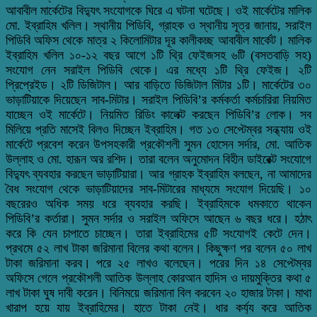
আবাবীল মার্কেটের বিদ্যুৎ সংযোগকে ঘিরে এ ঘটনা ঘটেছে। ওই মার্কেটের মালিক
মো. ইব্রাহিম খলিল। স্থানীয় পিডিবি, গ্রাহক ও স্থানীয় সূত্র জানায়, সরাইল
পিডিবি অফিস থেকে মাত্র ২ কিলোমিটার দূর কালীকচ্ছ আবাবীল মার্কেট। মালিক
ইব্রাহিম খলিল ১০-১২ বছর আগে ১টি থ্রি ফেইজসহ ৬টি (বসতবাড়ি সহ)
সংযোগ নেন সরাইল পিডিবি থেকে। এর মধ্যে ১টি থ্রি ফেইজ। ২টি
প্রিপ্রেইড। ২টি ডিজিটাল। আর বাড়িতে ডিজিটাল মিটার ১টি। মার্কেটের ৩০
ভাড়াটিয়াকে দিয়েছেন সাব-মিটার। সরাইল পিডিবি’র কর্মকর্তা কর্মচারিরা নিয়মিত
যাচ্ছেন ওই মার্কেটে। নিয়মিত রিডিং কালেক্ট করছেন পিডিবি’র লোক। সব
মিলিয়ে প্রতি মাসেই বিলও দিচ্ছেন ইব্রাহিম। গত ১৩ সেপ্টেম্বর সন্ধ্যায় ওই
মার্কেটে প্রবেশ করেন উপসহকারী প্রকৌশলী সুমন হোসেন সর্দার, মো. আতিক
উল্লাহ ও মো. হারূন অর রশিদ। তারা বলেন অনুমোদন বিহীন ডাইরেক্ট সংযোগে
বিদ্যুৎ ব্যবহার করছেন ভাড়াটিয়ারা। আর গ্রাহক ইব্রাহিম বলছেন, না আমাদের
বৈধ সংযোগ থেকে ভাড়াটিয়াদের সাব-মিটারের মাধ্যমে সংযোগ দিয়েছি। ১০
বছরেরও অধিক সময় ধরে ব্যবহার করছি। ইব্রাহিমকে ধমকাতে থাকেন
পিডিবি’র কর্তারা। সুমন সর্দার ও সরাইল অফিসে আছেন ৬ বছর ধরে। হঠাৎ
করে কি যেন চাপাতে চাচ্ছেন। তারা ইব্রাহিমের ৫টি সংযোগই কেটে দেন।
প্রথমে ৫২ লাখ টাকা জরিমানা বিলের কথা বলেন। কিছুক্ষণ পর বলেন ৫০ লাখ
টাকা জরিমানা করব। পরে ২৫ লাখও বলেছেন। পরের দিন ১৪ সেপ্টেম্বর
অফিসে গেলে প্রকৌশলী আতিক উল্লাহ কোরআন হাদিস ও দায়মুক্তির কথা ৫
লাখ টাকা ঘুষ দাবী করেন। বিনিময়ে জরিমানা বিল করবেন ২০ হাজার টাকা। মাথা
খারাপ হয়ে যায় ইব্রাহিমের। হাতে টাকা নেই। ধার কর্য্য করে আতিক