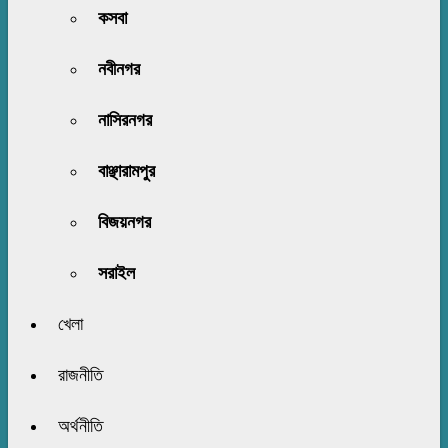
কসবা
নবীনগর
নাসিরনগর
বাঞ্ছারামপুর
বিজয়নগর
সরাইল
খেলা
রাজনীতি
অর্থনীতি