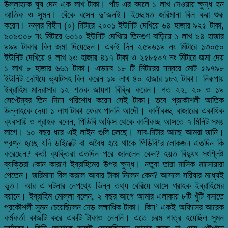
উল্লাহকে ঘুষ দেন এক লাখ টাকা। পাঁচ এর বদলে ১ লাখ দেওয়ায় ক্ষুদ্ধ হন
আতিক ও সুমন। বেঁকে বসেন দু’জনই। ইচ্ছেমত জরিমানা বিল করা শুরূ
করেন। নম্বর বিহীন (০) মিটারে ২০০১ ইউনিট দেখিয়ে ৬৪ হাজার ৯২৫ টাকা,
৯০৯৩০৮ নং মিটারে ৬০১০ ইউনিট দেখিয়ে তিনগুণ বাড়িয়ে ১ লাখ ৯৪ হাজার
৯৯৯ টাকার বিল জমা দিয়েছেন। একই দিন ২৫৯৬১৯ নং মিটারে ১৩০৫০
ইউনিট দেখিয়ে ৪ লাখ ২৩ হাজার ৪১৭ টাকা ও ২৫৮৫০৭ নং মিটারে জমা দেয়
১ লাখ ৮ হাজার ৬৬১ টাকা। এভাবে ১৮ টি মিটারের নম্বরে মোট ৫৯৭৯৮
ইউনিট দেখিয়ে ভ্যাটসহ বিল করেন ১৯ লাখ ৪০ হাজার ১৮২ টাকা। নিরূপায়
ইব্রাহিম মাদরাসার ১২ শতক জায়গা বিক্রি করেন। গত ২২, ২০ ও ১৯
সেপ্টেম্বর তিন দিনে পরিশোধ করেন সেই টাকা। তবে প্রকৌশলী আতিক
উল্লাহকে দেয়া ১ লাখ টাকা ফেরৎ পাননি আদৌ। কালীকচ্ছ বাজারের একাধিক
ব্যবসায়ি ও গ্রাহক বলেন, পিডিবি অফিস থেকে কালীকচ্ছ আসতে ৭ মিনিট সময়
লাগে। ১০ বছর ধরে এই লাইন গুলি চলছে। সাব-মিটার আছে আমরা জানি।
প্রশ্ন হচ্ছে যদি ডাইরেক্ট বা অবৈধ হয়ে থাকে পিডিবি’র লোকজন এতদিন কি
করেছেন? কর্তা ব্যক্তিরা এতদিন পরে জানলেন কেন? হয়ত বিদ্যুৎ সংশ্লিষ্ট
ব্যক্তিরা কোন কারণে ইব্রাহিমের উপর ক্ষুদ্ধ। নতুবা তারা মাসিক মাসোয়ারা
পেতেন। জরিমানা বিল করলে আবার টাকা নিলেন কেন? আসলে সরিষার মধ্যেই
ভূত। আর এ ঘটনার নেপথ্যে ভিন্ন তথ্য বেরিয়ে আসে গ্রাহক ইব্রাহিমের
বয়ানে। ইব্রাহিম মোল্লা বলেন, ২ বছর আগে আমার এলাকায় ৮টি খুঁটি বসাতে
প্রকৌশলী সুমন চেয়েছিলেন দেড় লক্ষাধিক টাকা। কিন’ একই অফিসের আরেক
কর্মকর্তা কাজটি করে একটি টাকাও নেননি। এতে চরম গাত্র হয়েছিল সুমন