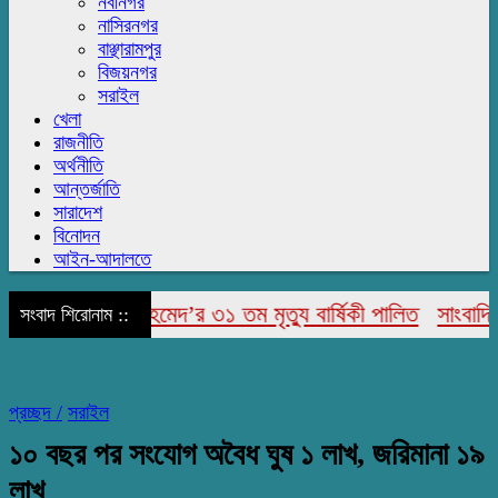
নবীনগর
নাসিরনগর
বাঞ্ছারামপুর
বিজয়নগর
সরাইল
খেলা
রাজনীতি
অর্থনীতি
আন্তর্জাতি
সারাদেশ
বিনোদন
আইন-আদালতে
ামির উদ্দিন আহমেদ’র ৩১ তম মৃত্যু বার্ষিকী পালিত
সাংবাদিক ইউনি
সংবাদ শিরোনাম ::
প্রচ্ছদ /
সরাইল
১০ বছর পর সংযোগ অবৈধ ঘুষ ১ লাখ, জরিমানা ১৯
লাখ