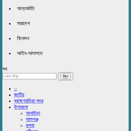
আন্তর্জাতি
সারাদেশ
বিনোদন
আইন-আদালতে
সব
::
জাতীয়
ব্রাহ্মণবাড়িয়া সদর
উপজেলা
আখাউড়া
আশুগঞ্জ
কসবা