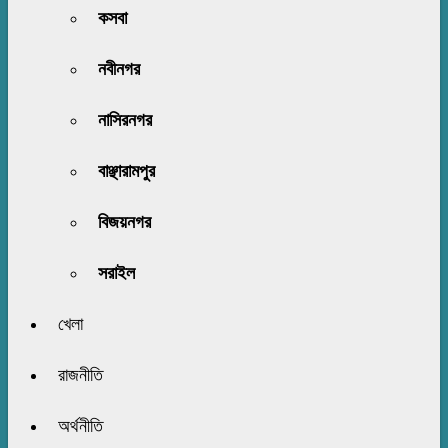
কসবা
নবীনগর
নাসিরনগর
বাঞ্ছারামপুর
বিজয়নগর
সরাইল
খেলা
রাজনীতি
অর্থনীতি