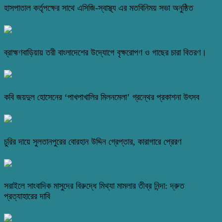
হাসপাতাল কর্তৃপক্ষের সাথে এসিজি-স্বাস্থ্য এর মতবিনিময় সভা অনুষ্ঠিত
ব্রাহ্মণবাড়িয়ায় তরী বাংলাদেশের উদ্যোগে বৃক্ষরোপণ ও গাছের চারা বিতরণ।
কবি জয়দুল হোসেনের ‘পাখপাখালির মিলনমেলা’ গ্রন্থের প্রকাশনা উৎসব
চুরির দায়ে সুলতানপুরের বোরহান উদ্দিন গ্রেপ্তার, কারাগারে প্রেরণ
সরাইলে সাংবাদিক মাসুদের বিরুদ্ধে মিথ্যা মামলার তীব্র নিন্দা: দ্রুত
প্রত্যাহারের দাবি