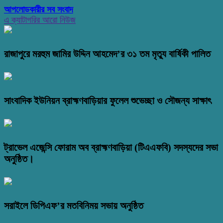
আপলোডকারীর সব সংবাদ
এ ক্যাটাগরির আরো নিউজ
রাজাপুরে মরহুম জামির উদ্দিন আহমেদ’র ৩১ তম মৃত্যু বার্ষিকী পালিত
সাংবাদিক ইউনিয়ন ব্রাহ্মণবাড়িয়ার ফুলেল শুভেচ্ছা ও সৌজন্য সাক্ষাৎ
ট্রাভেল এজেন্সি ফোরাম অব ব্রাহ্মণবাড়িয়া (টিএএফবি) সদস্যদের সভা
অনুষ্ঠিত।
সরাইলে ডিপিএফ’র মতবিনিময় সভায় অনুষ্ঠিত