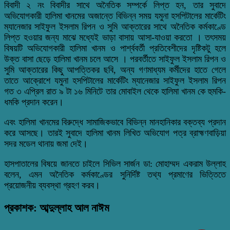
বিবাদী ২ নং বিবাদীর সাথে অনৈতিক সম্পর্কে লিপ্ত হন, তার সুবাদে
অভিযোগকারী হালিমা খানমের অজান্তে বিভিন্ন সময় যমুনা হসপিটালের মার্কেটিং
ম্যানেজার সাইফুল ইসলাম রিপন ও সুমি আক্তারের সাথে অনৈতিক কর্মকাণ্ডে
লিপ্ত হওয়ার জন্য মাঝে মধ্যেই ভাড়া বাসায় আসা-যাওয়া করতো । তৎসময়
বিষয়টি অভিযোগকারী হালিমা খানম ও পার্শ্ববর্তী প্রতিবেশীদের দৃষ্টিকটু হলে
উক্ত বাসা ছেড়ে হালিমা খানম চলে আসে । পরবর্তীতে সাইফুল ইসলাম রিপন ও
সুমি আক্তারের কিছু আপত্তিকর ছবি, অন্য গণমাধ্যম কর্মীদের হাতে গেলে
তাতে আক্রোশে যমুনা হসপিটালের মার্কেটিং ম্যানেজার সাইফুল ইসলাম রিপন
গত ৩ এপ্রিল রাত ৯ টা ১৬ মিনিটে তার মোবাইল থেকে হালিমা খানম কে হুমকি-
ধমকি প্রদান করেন।
এবং হালিমা খানমের বিরুদ্ধে সামাজিকভাবে বিভিন্ন মানহানিকার বক্তব্য প্রদান
করে আসছে। তারই সুবাদে হালিমা খানম লিখিত অভিযোগ পত্র ব্রাহ্মণবাড়িয়া
সদর মডেল থানায় জমা দেই।
হাসপাতালের বিষয়ে জানতে চাইলে সিভিল সার্জন ডা: মোহাম্মদ একরাম উল্লাহ
বলেন, এমন অনৈতিক কর্মকাণ্ডের সুনির্দিষ্ট তথ্য প্রমাণের ভিত্তিতে
প্রয়োজনীয় ব্যবস্থা গ্রহণ করব।
প্রকাশক: আব্দুল্লাহ আল নাঈম