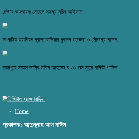
ঢেউ’র আহবায়ক সোহেল সদস্য সচিব আইফাত
সাংবাদিক ইউনিয়ন ব্রাহ্মণবাড়িয়ার ফুলেল শুভেচ্ছা ও সৌজন্য সাক্ষাৎ
রাজাপুরে মরহুম জামির উদ্দিন আহমেদ’র ৩১ তম মৃত্যু বার্ষিকী পালিত
Home
প্রকাশক: আব্দুল্লাহ আল নাঈম