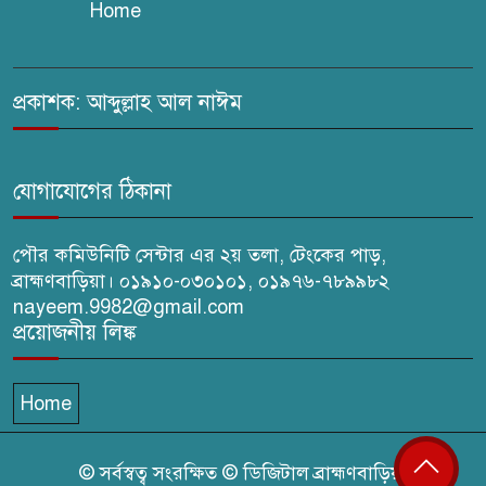
Home
সরাইলে সাংবাদিক মাসুদের বিরুদ্ধে
মিথ্যা মামলার তীব্র নিন্দা: দ্রুত
প্রত্যাহারের দাবি
প্রকাশক: আব্দুল্লাহ আল নাঈম
ঢেউ’র আহবায়ক সোহেল সদস্য
সচিব আইফাত
যোগাযোগের ঠিকানা
পৌর কমিউনিটি সেন্টার এর ২য় তলা, টেংকের পাড়,
ব্রাহ্মণবাড়িয়া। ০১৯১০-০৩০১০১, ০১৯৭৬-৭৮৯৯৮২
nayeem.9982@gmail.com
প্রয়োজনীয় লিঙ্ক
Home
© সর্বস্বত্ব সংরক্ষিত © ডিজিটাল ব্রাহ্মণবাড়িয়া