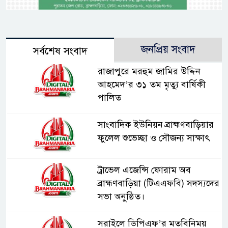
জনপ্রিয় সংবাদ
সর্বশেষ সংবাদ
রাজাপুরে মরহুম জামির উদ্দিন
আহমেদ’র ৩১ তম মৃত্যু বার্ষিকী
পালিত
সাংবাদিক ইউনিয়ন ব্রাহ্মণবাড়িয়ার
ফুলেল শুভেচ্ছা ও সৌজন্য সাক্ষাৎ
ট্রাভেল এজেন্সি ফোরাম অব
ব্রাহ্মণবাড়িয়া (টিএএফবি) সদস্যদের
সভা অনুষ্ঠিত।
সরাইলে ডিপিএফ’র মতবিনিময়