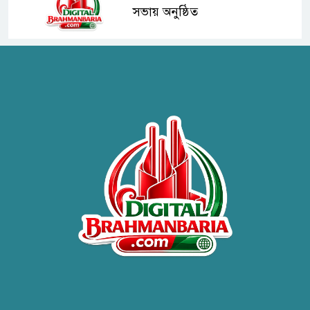
সভায় অনুষ্ঠিত
হাসপাতাল কর্তৃপক্ষের সাথে এসিজি-
স্বাস্থ্য এর মতবিনিময় সভা অনুষ্ঠিত
ব্রাহ্মণবাড়িয়ায় তরী বাংলাদেশের
উদ্যোগে বৃক্ষরোপণ ও গাছের চারা
বিতরণ।
কবি জয়দুল হোসেনের
‘পাখপাখালির মিলনমেলা’ গ্রন্থের
প্রকাশনা উৎসব
চুরির দায়ে সুলতানপুরের বোরহান
উদ্দিন গ্রেপ্তার, কারাগারে প্রেরণ