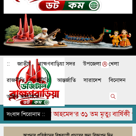
::
জাতীয়
ব্রাহ্মণবাড়িয়া সদর
উপজেলা
খেলা
রাজনীতি
অর্থনীতি
আন্তর্জাতি
সারাদেশ
বিনোদন
আইন-আদালতে
ুম জামির উদ্দিন আহমেদ’র ৩১ তম মৃত্যু বার্ষিকী পালি
সংবাদ শিরোনাম ::