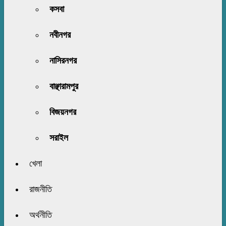
কসবা
নবীনগর
নাসিরনগর
বাঞ্ছারামপুর
বিজয়নগর
সরাইল
খেলা
রাজনীতি
অর্থনীতি