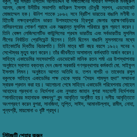
বকুল, সুর সম্রাট ওস্তাদ আলাউদ্দিন খাঁ সঙ্গীতাঙ্গনের সাধারণ সম্পাদক মনজুরুল
আলম, জেলা উদীচীর সভাপতি জহিরুল ইসলাম চৌধুরী স্বপন, এডভোকেট
মোজাম্মেল হক। ঊনিশ শতকে ১৮৬২ সনে ব্রিটিশ ভারতের বাঙালি মণীষী ও
হিতৈষী নক্ষত্রপ্রতিম ভারত উপমহাদেশের ত্রিপুরা জেলার ব্রাহ্মণবাড়িয়ার
নাসিরনগরের গোকর্ণ গ্রামে এক সম্ভ্রান্ত মুসলিম পরিবারে জন্ম গ্রহণ করেন।
তিনি বেঙ্গল লেজিসলেটিভ কাউন্সিলের প্রথম ভারতীয় এবং সর্বভারতীয় মুসলিম
লীগের নির্বাচিত প্রেসিডেন্ট ছিলেন। তিনি ছিলেন বাঙালি মুসলমানের মধ্যে
হাইকোর্টের দ্বিতীয় বিচারপতি। তিনি মাত্র ষাট বছর বয়সে ১৯২২ সনের ৭
সেপ্টেম্বর মৃত্যু বরণ করেন। তাঁর জীবনীতে অসামান্য কর্মখ্যাতি অর্জন করেন।
সাহিত্য একাডেমির সহসভাপতি এডভোকেট মানিক রতন শর্মা এর উপস্থাপনায়
অনুষ্ঠানে স্বাগত বক্তব্য দেন জেলা সরকারি গণগ্রন্থাগার কর্মকর্তা মো. সাইফুল
ইসলাম লিমন। অনুষ্ঠানে আগত অতিথি ড. তপন বাগচী ও তাবেদার রসুল
বকুলকে সাহিত্য একাডেমির পক্ষ থেকে স্যার “সৈয়দ শামসুল হুদা” সম্মাননা
স্বারক প্রদান করা হয়। আলোচনা শেষে সাহিত্য একাডেমি পরিবেশনায় সোহেল
আহাদের গ্রন্থনা ও নির্দেশনা এবং নুসরাত জাহান বুশরা সহযোগী নির্দেশনায়
“মানচিত্রের মহানায়ক বঙ্গবন্ধু” বৃন্দ আবৃত্তি অনুষ্ঠিত হয়। দলীয় আবৃত্তিতে
অংশগ্রহণ করেন বুশরা, সানজিদা, তৃপ্তি, সাঈদ, আমানউল্লাহ, রামীম, নোহা,
পূন্যশ্রী, মায়মোনা ও বৃষ্টি প্রমূখ।
নিউজটি শেয়ার করুন