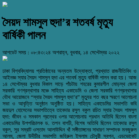
সৈয়দ শামসুল হুদা’র শতবর্ষ মৃত্যু
বার্ষিকী পালন
আপডেট সময় : ০৮:৪৩:২৪ অপরাহ্ন, বুধবার, ১৪ সেপ্টেম্বর ২০২২
ঢাকা বিশ্ববিদ্যালয় প্রতিষ্ঠানের অন্যতম উদ্যোক্তা, প্রখ্যাত রাজনীতিবিদ ও
আইনজ্ঞ স্যার সৈয়দ শামসুল হুদা এর শতবর্ষ মৃত্যু বার্ষিকী পালন করা হয়। আজ
১৪ সেপ্টেম্বর বুধবার বিকাল সাড়ে পাঁচটায় শহরের কুমারশীল মোড়স্থ জেলা
সরকারি গণগ্রন্থাগার মঞ্চে সাহিত্য একাডেমি ও জেলা সরকারি গণগ্রন্থাগার
যৌথ আয়োজনে “স্যার সৈয়দ শামসুল হুদা’র” মৃত্যুর শত বছর স্মরণে আলোচনা
সভা ও আবৃত্তি অনুষ্ঠান অনুষ্ঠিত হয়। সাহিত্য একাডেমির সভাপতি কবি
জয়দুল হোসেনের সভাপতিত্বে তাবেদার রসুল বকুল রচিত স্যার সৈয়দ শামসুল
হুদা: জীবন ও সমকাল গ্রন্থের ওপর আলোচনায় প্রধান অতিথি ছিলেন বাংলা
একাডেমির উপপরিচালক ড. তপন বাগচী, বিশেষ অতিথি ছিলেন তাবেদার রসুল
বকুল, সুর সম্রাট ওস্তাদ আলাউদ্দিন খাঁ সঙ্গীতাঙ্গনের সাধারণ সম্পাদক মনজুরুল
আলম, জেলা উদীচীর সভাপতি জহিরুল ইসলাম চৌধুরী স্বপন, এডভোকেট