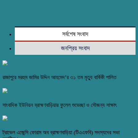
সর্বশেষ সংবাদ
জনপ্রিয় সংবাদ
রাজাপুরে মরহুম জামির উদ্দিন আহমেদ’র ৩১ তম মৃত্যু বার্ষিকী পালিত
সাংবাদিক ইউনিয়ন ব্রাহ্মণবাড়িয়ার ফুলেল শুভেচ্ছা ও সৌজন্য সাক্ষাৎ
ট্রাভেল এজেন্সি ফোরাম অব ব্রাহ্মণবাড়িয়া (টিএএফবি) সদস্যদের সভা