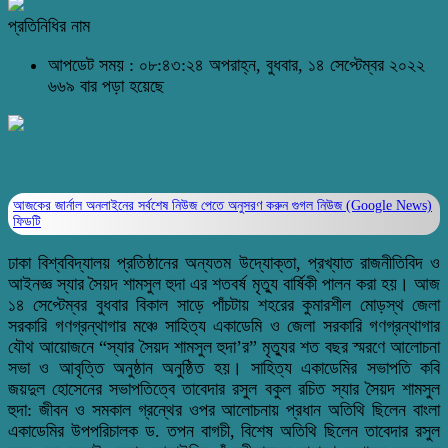
প্রতিনিধির নাম
আপডেট সময় : ০৮:৪৩:২৪ অপরাহ্ন, বুধবার, ১৪ সেপ্টেম্বর ২০২২
৬৬৯ বার পড়া হয়েছে
আজকের জার্নাল অনলাইনের সর্বশেষ নিউজ পেতে অনুসরণ করুন
গুগল নিউজ (Google News)
ফিডটি
ঢাকা বিশ্ববিদ্যালয় প্রতিষ্ঠানের অন্যতম উদ্যোক্তা, প্রখ্যাত রাজনীতিবিদ ও
আইনজ্ঞ স্যার সৈয়দ শামসুল হুদা এর শতবর্ষ মৃত্যু বার্ষিকী পালন করা হয়। আজ
১৪ সেপ্টেম্বর বুধবার বিকাল সাড়ে পাঁচটায় শহরের কুমারশীল মোড়স্থ জেলা
সরকারি গণগ্রন্থাগার মঞ্চে সাহিত্য একাডেমি ও জেলা সরকারি গণগ্রন্থাগার
যৌথ আয়োজনে “স্যার সৈয়দ শামসুল হুদা’র” মৃত্যুর শত বছর স্মরণে আলোচনা
সভা ও আবৃত্তি অনুষ্ঠান অনুষ্ঠিত হয়। সাহিত্য একাডেমির সভাপতি কবি
জয়দুল হোসেনের সভাপতিত্বে তাবেদার রসুল বকুল রচিত স্যার সৈয়দ শামসুল
হুদা: জীবন ও সমকাল গ্রন্থের ওপর আলোচনায় প্রধান অতিথি ছিলেন বাংলা
একাডেমির উপপরিচালক ড. তপন বাগচী, বিশেষ অতিথি ছিলেন তাবেদার রসুল