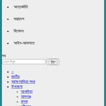
আন্তর্জাতি
সারাদেশ
বিনোদন
আইন-আদালতে
সব
::
জাতীয়
ব্রাহ্মণবাড়িয়া সদর
উপজেলা
আখাউড়া
আশুগঞ্জ
কসবা