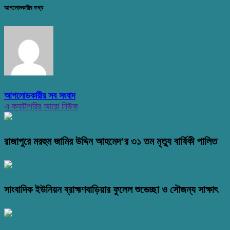
আপলোডকারীর তথ্য
আপলোডকারীর সব সংবাদ
এ ক্যাটাগরির আরো নিউজ
রাজাপুরে মরহুম জামির উদ্দিন আহমেদ’র ৩১ তম মৃত্যু বার্ষিকী পালিত
সাংবাদিক ইউনিয়ন ব্রাহ্মণবাড়িয়ার ফুলেল শুভেচ্ছা ও সৌজন্য সাক্ষাৎ