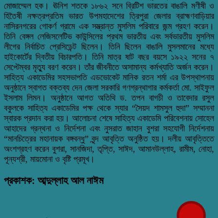
মোজাম্মেল হক। ঊনিশ শতকে ১৮৬২ সনে ব্রিটিশ ভারতের বাঙালি মণীষী ও
হিতৈষী নক্ষত্রপ্রতিম ভারত উপমহাদেশের ত্রিপুরা জেলার ব্রাহ্মণবাড়িয়ার
নাসিরনগরের গোকর্ণ গ্রামে এক সম্ভ্রান্ত মুসলিম পরিবারে জন্ম গ্রহণ করেন।
তিনি বেঙ্গল লেজিসলেটিভ কাউন্সিলের প্রথম ভারতীয় এবং সর্বভারতীয় মুসলিম
লীগের নির্বাচিত প্রেসিডেন্ট ছিলেন। তিনি ছিলেন বাঙালি মুসলমানের মধ্যে
হাইকোর্টের দ্বিতীয় বিচারপতি। তিনি মাত্র ষাট বছর বয়সে ১৯২২ সনের ৭
সেপ্টেম্বর মৃত্যু বরণ করেন। তাঁর জীবনীতে অসামান্য কর্মখ্যাতি অর্জন করেন।
সাহিত্য একাডেমির সহসভাপতি এডভোকেট মানিক রতন শর্মা এর উপস্থাপনায়
অনুষ্ঠানে স্বাগত বক্তব্য দেন জেলা সরকারি গণগ্রন্থাগার কর্মকর্তা মো. সাইফুল
ইসলাম লিমন। অনুষ্ঠানে আগত অতিথি ড. তপন বাগচী ও তাবেদার রসুল
বকুলকে সাহিত্য একাডেমির পক্ষ থেকে স্যার “সৈয়দ শামসুল হুদা” সম্মাননা
স্বারক প্রদান করা হয়। আলোচনা শেষে সাহিত্য একাডেমি পরিবেশনায় সোহেল
আহাদের গ্রন্থনা ও নির্দেশনা এবং নুসরাত জাহান বুশরা সহযোগী নির্দেশনায়
“মানচিত্রের মহানায়ক বঙ্গবন্ধু” বৃন্দ আবৃত্তি অনুষ্ঠিত হয়। দলীয় আবৃত্তিতে
অংশগ্রহণ করেন বুশরা, সানজিদা, তৃপ্তি, সাঈদ, আমানউল্লাহ, রামীম, নোহা,
পূন্যশ্রী, মায়মোনা ও বৃষ্টি প্রমূখ।
প্রকাশক: আব্দুল্লাহ আল নাঈম