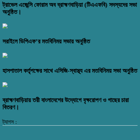
ট্রাভেল এজেন্সি ফোরাম অব ব্রাহ্মণবাড়িয়া (টিএএফবি) সদস্যদের সভা
অনুষ্ঠিত।
সরাইলে ডিপিএফ’র মতবিনিময় সভায় অনুষ্ঠিত
হাসপাতাল কর্তৃপক্ষের সাথে এসিজি-স্বাস্থ্য এর মতবিনিময় সভা অনুষ্ঠিত
ব্রাহ্মণবাড়িয়ায় তরী বাংলাদেশের উদ্যোগে বৃক্ষরোপণ ও গাছের চারা
বিতরণ।
ট্যাগস :