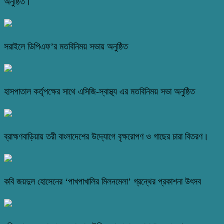
অনুষ্ঠিত।
সরাইলে ডিপিএফ’র মতবিনিময় সভায় অনুষ্ঠিত
হাসপাতাল কর্তৃপক্ষের সাথে এসিজি-স্বাস্থ্য এর মতবিনিময় সভা অনুষ্ঠিত
ব্রাহ্মণবাড়িয়ায় তরী বাংলাদেশের উদ্যোগে বৃক্ষরোপণ ও গাছের চারা বিতরণ।
কবি জয়দুল হোসেনের ‘পাখপাখালির মিলনমেলা’ গ্রন্থের প্রকাশনা উৎসব