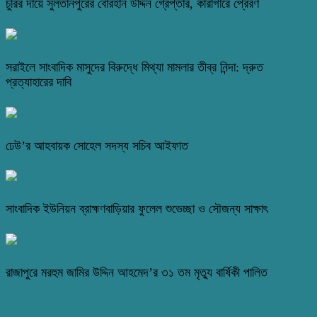
চুরির দায়ে সুলতানপুরের বোরহান উদ্দিন গ্রেপ্তার, কারাগারে প্রেরণ
সরাইলে সাংবাদিক মাসুদের বিরুদ্ধে মিথ্যা মামলার তীব্র নিন্দা: দ্রুত
প্রত্যাহারের দাবি
ঢেউ’র আহবায়ক সোহেল সদস্য সচিব আইফাত
সাংবাদিক ইউনিয়ন ব্রাহ্মণবাড়িয়ার ফুলেল শুভেচ্ছা ও সৌজন্য সাক্ষাৎ
রাজাপুরে মরহুম জামির উদ্দিন আহমেদ’র ৩১ তম মৃত্যু বার্ষিকী পালিত