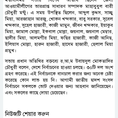
মতবিনিময় সভায় বিশেষ অতিথি ছিলেন জেলা
আওয়ামীলীগের ভারপ্রাপ্ত সাধারণ সম্পাদক মাহাবুবুল বারী
চৌধুরী মন্টু। এ সময় উপস্থিত ছিলেন, আব্দুল কুদ্দস, সাচ্ছু
মিয়া, আরজাহান আরজু, খোকন খন্দকার, বাবু সরকার, সুবেল
খন্দকার, সুহেল হাজারী, কাজী মামুন, জীবন খন্দকার, ইয়াকুব
মিয়া, জামাল মোল্লা, ইকবাল মোল্লা, জয়নাল, জয়নাল মেম্বার,
ছাদীর মিয়া, আলমগীর মিয়া, ফছির হাজারী, কাজী আনিছ,
ইলিয়াস মোল্লা, হারুন হাজারী, হাসেম হাজারী, হেলাল মিয়া
প্রমুখ।
সভায় প্রধান অতিথির বক্তব্যে র,আ,ম উবায়দুল মোকতাদির
চৌধুরী বলেন, দেশে নির্বাচনের হাওয়া চলছে। ৩০টি দল অংশ
গ্রহণ করেছে। এই নির্বাচনকে বানচাল করার জন্য অনেক চেষ্টা
করেছে কোন লাভ হয় নি। আগামী জাতীয় দ্বাদশ সংসদ
নির্বাচনে সকলকে ভোট দেওয়ার জন্য আহবান জানিয়েছেন।
এবং সকলের কাছে দোয়া চেয়েছেন।
নিউজটি শেয়ার করুন