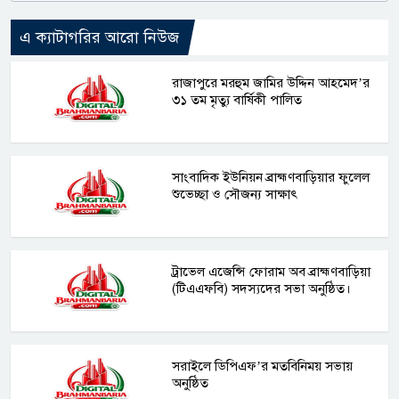
এ ক্যাটাগরির আরো নিউজ
রাজাপুরে মরহুম জামির উদ্দিন আহমেদ’র
৩১ তম মৃত্যু বার্ষিকী পালিত
সাংবাদিক ইউনিয়ন ব্রাহ্মণবাড়িয়ার ফুলেল
শুভেচ্ছা ও সৌজন্য সাক্ষাৎ
ট্রাভেল এজেন্সি ফোরাম অব ব্রাহ্মণবাড়িয়া
(টিএএফবি) সদস্যদের সভা অনুষ্ঠিত।
সরাইলে ডিপিএফ’র মতবিনিময় সভায়
অনুষ্ঠিত