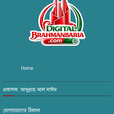
উদ্যোগে বৃক্ষরোপণ ও গাছের চারা
বিতরণ।
কবি জয়দুল হোসেনের
‘পাখপাখালির মিলনমেলা’ গ্রন্থের
প্রকাশনা উৎসব
চুরির দায়ে সুলতানপুরের বোরহান
উদ্দিন গ্রেপ্তার, কারাগারে প্রেরণ
Home
সরাইলে সাংবাদিক মাসুদের বিরুদ্ধে
মিথ্যা মামলার তীব্র নিন্দা: দ্রুত
প্রত্যাহারের দাবি
প্রকাশক: আব্দুল্লাহ আল নাঈম
ঢেউ’র আহবায়ক সোহেল সদস্য
সচিব আইফাত
যোগাযোগের ঠিকানা