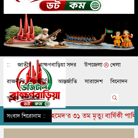
::
জাতীয়
ব্রাহ্মণবাড়িয়া সদর
উপজেলা
খেলা
রাজনীতি
অর্থনীতি
আন্তর্জাতি
সারাদেশ
বিনোদন
আইন-আদালতে
ামির উদ্দিন আহমেদ’র ৩১ তম মৃত্যু বার্ষিকী পালিত
সংবাদ শিরোনাম ::